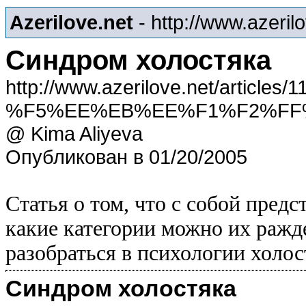
Azerilove.net
- http://www.azeril
Синдром холостяка
http://www.azerilove.net/art
%F5%EE%EB%EE%F1%F2%FF
@ Kima Aliyeva
Опубликован в 01/20/2005
Статья о том, что с собой предс
какие категории можно их ражд
разобраться в психологии холос
Синдром холостяка