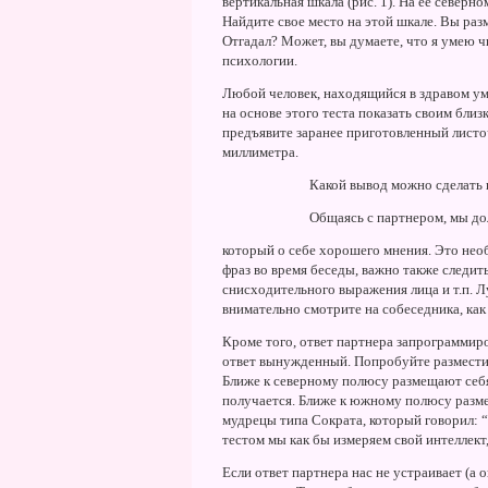
вертикальная шкала (рис. 1). Hа ее север
Hайдите свое место на этой шкале. Вы раз
Отгадал? Может, вы думаете, что я умею ч
психологии.
Любой человек, находящийся в здравом ум
на основе этого теста показать своим близ
предъявите заранее приготовленный листоч
миллиметра.
Какой вывод можно сделать 
Общаясь с партнером, мы до
который о себе хорошего мнения. Это нео
фраз во время беседы, важно также следит
снисходительного выражения лица и т.п. Л
внимательно смотрите на собеседника, как
Кроме того, ответ партнера запрограммиро
ответ вынужденный. Попробуйте разместит
Ближе к северному полюсу размещают себ
получается. Ближе к южному полюсу разме
мудрецы типа Сократа, который говорил: “Я
тестом мы как бы измеряем свой интеллект
Если ответ партнера нас не устраивает (а 