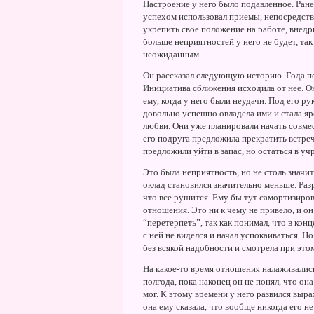
Hастроение у него было подавленное. Ране
успехом использовал приемы, непосредств
укрепить свое положение на работе, внедри
больше неприятностей у него не будет, так
неожиданным.
Он рассказал следующую историю. Года пол
Инициатива сближения исходила от нее. О
ему, когда у него были неудачи. Под его р
довольно успешно овладела ими и стала яр
любви. Они уже планировали начать совмес
его подруга предложила прекратить встречи
предложили уйти в запас, но остаться в у
Это была неприятность, но не столь значи
оклад становился значительно меньше. Раз
что все рушится. Ему бы тут самортизирова
отношения. Это ни к чему не привело, и о
“перетерпеть”, так как понимал, что в кон
с ней не виделся и начал успокаиваться. H
без всякой надобности и смотрела при это
Hа какое-то время отношения налаживались
полгода, пока наконец он не понял, что он
мог. К этому времени у него развился вы
она ему сказала, что вообще никогда его н