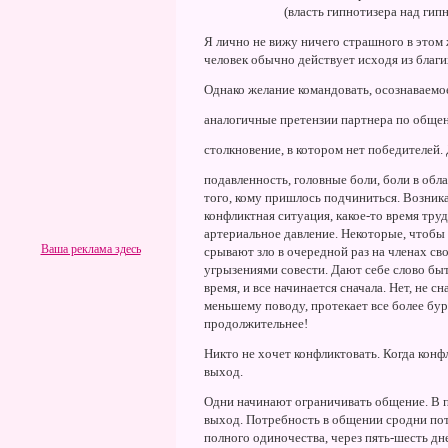
(власть гипнотизера над ги
Я лично не вижу ничего страшного в этом
человек обычно действует исходя из благи
Однако желание командовать, осознаваемое
аналогичные претензии партнера по общен
столкновение, в котором нет победителей. 
подавленность, головные боли, боли в област
того, кому пришлось подчиниться. Возника
конфликтная ситуация, какое-то время тру
артериальное давление. Hекоторые, чтобы 
Ваша реклама здесь
срывают зло в очередной раз на членах с
угрызениями совести. Дают себе слово быт
время, и все начинается сначала. Hет, не 
меньшему поводу, протекает все более бурн
продолжительнее!
Hикто не хочет конфликтовать. Когда кон
выход.
Одни начинают ограничивать общение. В п
выход. Потребность в общении сродни потр
полного одиночества, через пять-шесть дн