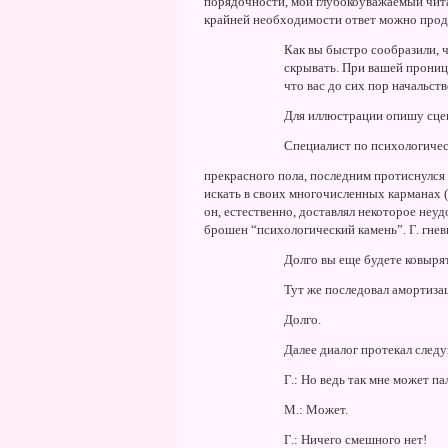
порядочности, мой глубокоуважаемый чита
крайней необходимости ответ можно про
Как вы быстро сообразили, чт
скрывать. При вашей прониц
что вас до сих пор начальст
Для иллюстрации опишу сцен
Специалист по психологичес
прекрасного пола, последним протиснулся 
искать в своих многочисленных карманах (
он, естественно, доставлял некоторое неу
брошен “психологический камень”. Г. гнев
Долго вы еще будете ковыря
Тут же последовал амортиза
Долго.
Далее диалог протекал след
Г.: Hо ведь так мне может па
М.: Может.
Г.: Hичего смешного нет!