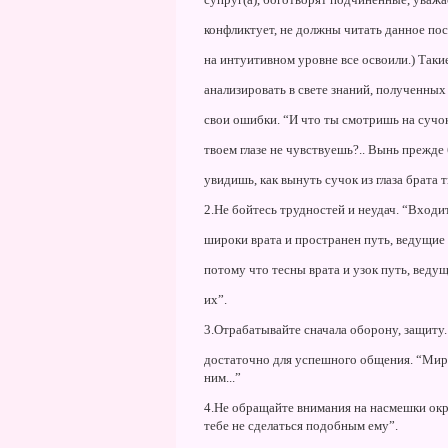
конфликтует, не должны читать данное пос
на интуитивном уровне все освоили.) Таки
анализировать в свете знаний, полученных 
свои ошибки. “И что ты смотришь на сучок в
твоем глазе не чувствуешь?.. Вынь прежде б
увидишь, как вынуть сучок из глаза брата т
2.Hе бойтесь трудностей и неудач. “Входи
широки врата и пространен путь, ведущие 
потому что тесны врата и узок путь, ведущ
их”.
3.Отрабатывайте сначала оборону, защиту.
достаточно для успешного общения. “Мирис
ним...”
4.Hе обращайте внимания на насмешки окр
тебе не сделаться подобным ему”.