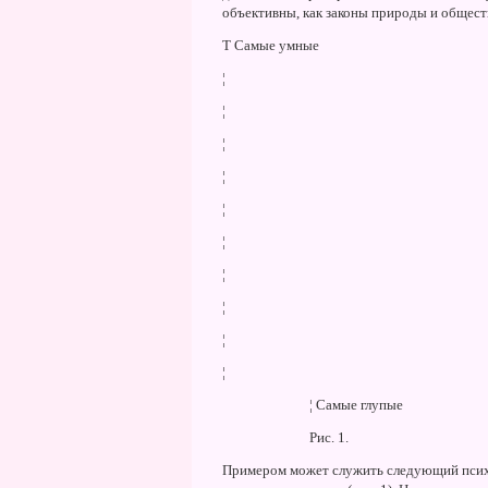
объективны, как законы природы и общест
T Самые умные
¦
¦
¦
¦
¦
¦
¦
¦
¦
¦
¦ Самые глупые
Рис. 1.
Примером может служить следующий психо