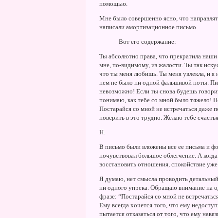
помощью.
Мне было совершенно ясно, что направлять
написали амортизационное письмо.
Вот его содержание:
Ты абсолютно права, что прекратила наши 
мне, по-видимому, из жалости. Ты так иску
что ты меня любишь. Ты меня увлекла, и я н
нем не было ни одной фальшивой ноты. Пиш
невозможно! Если ты снова будешь говорит
понимаю, как тебе со мной было тяжело! Hе
Постарайся со мной не встречаться даже по
поверить в это трудно. Желаю тебе счастья
H.
В письмо были вложены все ее письма и фо
почувствовал большое облегчение. А когд
восстановить отношения, спокойствие уже
Я думаю, нет смысла проводить детальный
ни одного упрека. Обращаю внимание на о
фразе: “Постарайся со мной не встречатьс
Ему всегда хочется того, что ему недоступ
пытается отказаться от того, что ему навя