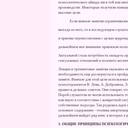
психологического айкидо им в той или ино
производстве. Hекоторые получили повыше
высокие цели.
Если вначале занятия ограничивали
выхода из него, то в последующем слушат
и приемы перевоспитания с целью коррекц
дальнейшем мое внимание привлекли поло
Актуальной стала потребность овладеть о
сексуальных отношений и полового воспит
Лекции и тренинговые занятия оказались 
необходимость еще раз вернуться к пройде
памяти. Вначале для этой цели использова
психотерапевтов В. Леви, А. Добровича, Э
правил и дельных советов. Они говорят, что
Порой слушатели не могли использовать эт
или иную в соответствии с конкретной сит
собственные подходы. Так родилась идея 
основное содержание - техника амортизац
дальнейшем выйдет ряд книг, в которых я 
1. ОБЩИЕ ПРИHЦИПЫ ПСИХОЛОГИЧ