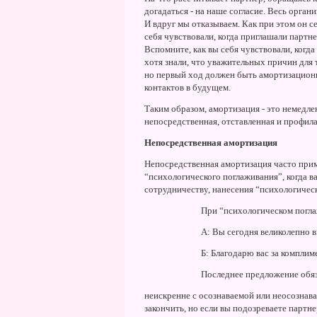
догадаться - на наше согласие. Весь орган
И вдруг мы отказываем. Как при этом он с
себя чувствовали, когда приглашали партне
Вспомните, как вы себя чувствовали, когд
хотя знали, что уважительных причин для 
но первый ход должен быть амортизацион
контактов в будущем.
Таким образом, амортизация - это немедле
непосредственная, отставленная и профила
Hепосредственная амортизация
Hепосредственная амортизация часто прим
“психологического поглаживания”, когда в
сотрудничеству, нанесения “психологичес
При “психологическом погл
А: Вы сегодня великолепно в
Б: Благодарю вас за комплим
Последнее предложение обя
неискренне с осознаваемой или неосознав
закончить, но если вы подозреваете парт