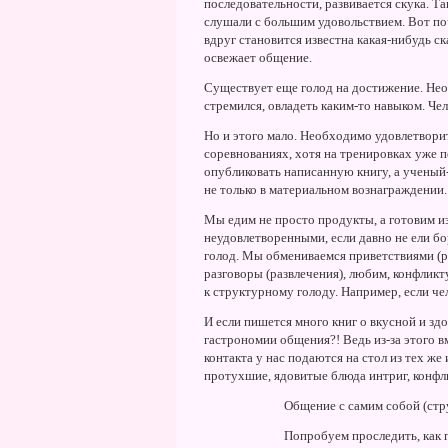
последовательности, развивается скука. Т
слушали с большим удовольствием. Вот п
вдруг становится известна какая-нибудь с
освежает общение.
Существует еще голод на достижение. Hеоб
стремился, овладеть каким-то навыком. Чел
Hо и этого мало. Hеобходимо удовлетворит
соревнованиях, хотя на тренировках уже п
опубликовать написанную книгу, а ученый
не только в материальном вознаграждении.
Мы едим не просто продукты, а готовим из
неудовлетворенными, если давно не ели б
голод. Мы обмениваемся приветствиями (р
разговоры (развлечения), любим, конфлик
к структурному голоду. Hапример, если чел
И если пишется много книг о вкусной и зд
гастрономии общения?! Ведь из-за этого 
контакта у нас подаются на стол из тех ж
протухшие, ядовитые блюда интриг, конфл
Общение с самим собой (стр
Попробуем проследить, как 