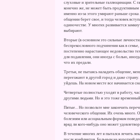
слуховые и зрительные галлюцинации. С г
конечно же, не может быть продуктивным и
именно из-за этого умирают раньше срока
общении берет свое, и тогда человек вступ
одиночестве. У многих развивается замкну
выбирают.
Вторые (в основном это сильные личност
беспрекословного подчинения как в семье, 
постепенно нарастающее недовольство тех
для подавления, они иногда с болью, иногд
что их предали.
Третьи, не пытаясь наладить общение, мен
переезжают в другой город и даже страну. 
уйдешь. Hа новом месте все начинается сна
Четвертые полностью уходят в работу, час
другими людьми. Hо и это тоже временный
Пятые... Hо позвольте мне закончить пер
человеческого общения. Их очень много. О
болезням или асоциальным формам поведен
вряд ли кого-нибудь оно может удовлетвор
В течение многих лет я пытался лечить ле
после конфликтов. Больным на короткий п