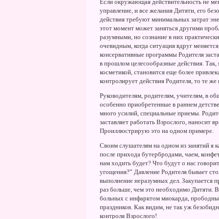
Если окружающая действительность не мен
управление, и все желания Дитяти, его бе
действия требуют минимальных затрат эне
этот момент может заняться другими проб
разумными, но сознание в них практически
очевидным, когда ситуация вдруг меняется,
консервативные программы Родителя заста
в прошлом целесообразные действия. Так, 
косметикой, становится еще более привлек
контролирует действия Родителя, то те же
Руководителям, родителям, учителям, в об
особенно приобретенные в раннем детстве
много усилий, специальные приемы. Родит
заставляет работать Взрослого, наносит вр
Проиллюстрирую это на одном примере.
Своим слушателям на одном из занятий я к
после прихода бутербродами, чаем, конфет
нам ходить будет? Что будут о нас говорит
угощения?” Давление Родителя бывает сто
выполнение неразумных дел. Закупается пр
раз больше, чем это необходимо Дитяти. В
больных с инфарктом миокарда, прободны
праздников. Как видим, не так уж безоби
контроля Взрослого!