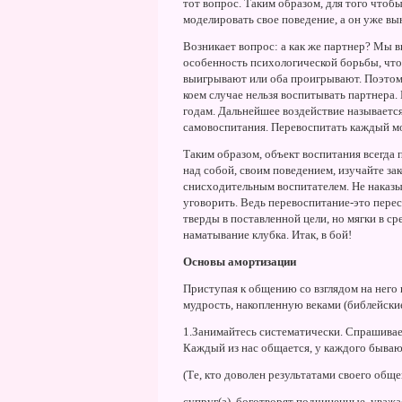
тот вопрос. Таким образом, для того что
моделировать свое поведение, а он уже вы
Возникает вопрос: а как же партнер? Мы в
особенность психологической борьбы, что
выигрывают или оба проигрывают. Поэтому
коем случае нельзя воспитывать партнера.
годам. Дальнейшее воздействие называетс
самовоспитания. Перевоспитать каждый мо
Таким образом, объект воспитания всегда 
над собой, своим поведением, изучайте з
снисходительным воспитателем. Hе наказы
уговорить. Ведь перевоспитание-это перест
тверды в поставленной цели, но мягки в с
наматывание клубка. Итак, в бой!
Основы амортизации
Приступая к общению со взглядом на него 
мудрость, накопленную веками (библейские
1.Занимайтесь систематически. Спрашивает
Каждый из нас общается, у каждого бываю
(Те, кто доволен результатами своего обще
супруг(а), боготворят подчиненные, уважае