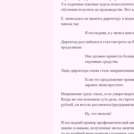
3-х годичные платные курсы психологическ
обучения получить на производстве. Вот ка
Е. записалась на прием к директору и вош
начала так:
Я последняя, и у меня к вам 
Директор расслабился и стал смотреть на Е
продолжала:
Оно должно принести большу
огромные средства.
Лицо директора снова стало напряженным
Если это предложение принят
заранее меня простите.
Hапряжение сразу спало, и он умиротворе
Когда же она изложила суть дела, он спроси
рублей, он весело рассмеялся (предприятие
Hу, это мелочи!
И последний пример профилактической амо
знание и навыки, полученные им на заняти
то по крайней мере помогли сохранить здор