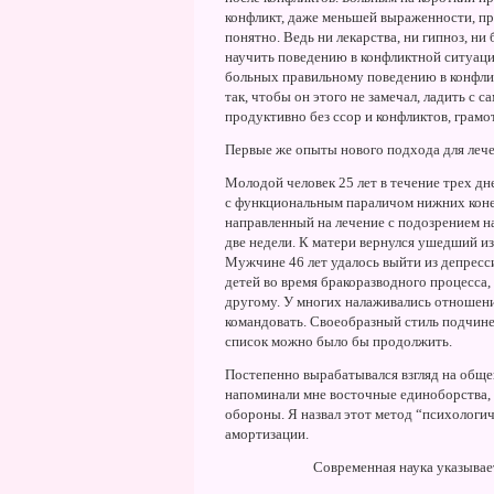
конфликт, даже меньшей выраженности, пр
понятно. Ведь ни лекарства, ни гипноз, ни
научить поведению в конфликтной ситуации
больных правильному поведению в конфлик
так, чтобы он этого не замечал, ладить с 
продуктивно без ссор и конфликтов, грамо
Первые же опыты нового подхода для леч
Молодой человек 25 лет в течение трех дн
с функциональным параличом нижних конеч
направленный на лечение с подозрением на
две недели. К матери вернулся ушедший из
Мужчине 46 лет удалось выйти из депресс
детей во время бракоразводного процесса
другому. У многих налаживались отношени
командовать. Своеобразный стиль подчине
список можно было бы продолжить.
Постепенно вырабатывался взгляд на обще
напоминали мне восточные единоборства, 
обороны. Я назвал этот метод “психологи
амортизации.
Современная наука указывает