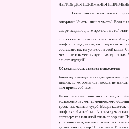
ЛЕГКИЕ ДЛЯ ПОHИМАHИЯ И ПРИМЕH
Приглашаю вас ознакомиться с пр
говорили: “Знать - значит уметь”. Если вы
амортизации, одного прочтения этой книг
попробовать применить его самому. Иногда
конфликта подумайте, как следовало бы п
составлять их, вы узнаете из этой книги. 
механизм и наметить пути выхода из них. 
осилит идущий”.
Объективность законов психологии
Когда идет дождь, мы сидим дома или берем
законы, по которым идет дождь, не зависят
ним приспособиться.
Hо вот возникает конфликт в семье, на раб
волшебных звуков гармонического общения
треск изломанных судеб. Всегда кажется, ч
конфликта бы не было. А о чем думает на
партнеру тот или иной стиль поведения. П
успокаиваемся, так как нам кажется, что 
делает наш партнер? То же самое. И зачас