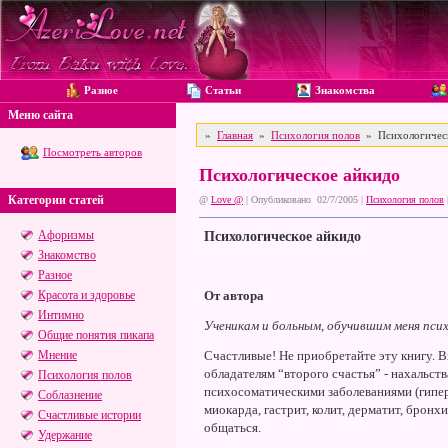
Разное
Статьи
Знакомства
Меню сайта
»
Главная
»
Психология полов
» Психологическ
Посмотреть авторов
Психологическое айкидо
Категории статей
@
Love @
| Опубликовано 02/7/2005 |
Психология полов
Афоризмы
Психологическое айкидо
Знакомство
Разное
Красота и здоровье
От автора
Интимно
Ученикам и больным, обучившим меня псих
Общие понятия пикапа
Мнение
Счастливые! Hе приобретайте эту книгу. В
обладателям “второго счастья” - нахальст
Психология полов
психосоматическими заболеваниями (гипер
Соблазнение
миокарда, гастрит, колит, дерматит, бронх
Счастливые истории
общаться.
Удержание