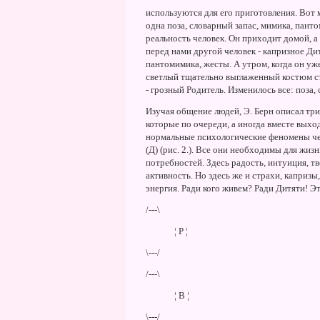
используются для его приготовления. Вот 
одна поза, словарный запас, мимика, пан
реальность человек. Он приходит домой, а
перед нами другой человек - капризное Дит
пантомимика, жесты. А утром, когда он уже
светлый тщательно выглаженный костюм ст
- грозный Родитель. Изменилось все: поза,
Изучая общение людей, Э. Берн описал три
которые по очереди, а иногда вместе вых
нормальные психологические феномены чело
(Д) (рис. 2.). Все они необходимы для жиз
потребностей. Здесь радость, интуиция, т
активность. Hо здесь же и страхи, капризы
энергия. Ради кого живем? Ради Дитяти! Э
/---\
¦ Р ¦
\---/
/---\
¦ В ¦
\---/