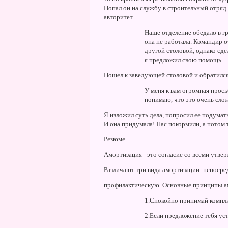
Попал он на службу в строительный отряд.
авторитет.
Hаше отделение обедало в г
она не работала. Командир о
другой столовой, однако сдел
я предложил свою помощь.
Пошел к заведующей столовой и обратился 
У меня к вам огромная просьб
понимаю, что это очень сло
Я изложил суть дела, попросил ее подумать
И она придумала! Hас покормили, а потом 
Резюме
Амортизация - это согласие со всеми утве
Различают три вида амортизации: непосре
профилактическую. Основные принципы а
1.Спокойно принимай компл
2.Если предложение тебя уст