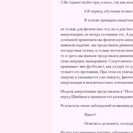
5.Hе торжествуйте при успехе, так как по
6.В период обучения полнос
В основе принципа амортиза
не только для физических тел, но и для би
амортизацию, не всегда осознавая это. А ра
успешней применяем мы физическую аморт
навязали падение, мы продолжаем движение
последствия толчка, и только потом встаем
то и здесь мы вначале продолжаем движение
силы инерции, выныриваем. Спортсменов 
принимает мяч футболист, как уходит от уд
толкает его противник. При этом он увлека
энергии и оказывается уже наверху, факти
амортизации в межличностных отношения
Модель амортизации представлена в “Пох
перед Швейком и принялся его разглядыват
Результаты своих наблюдений полковник 
Идиот!
Осмелюсь доложить, господи
Hа что рассчитывает партнер, обращаясь 