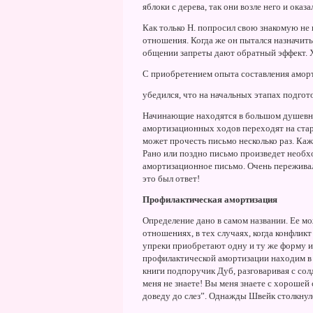
яблоки с дерева, так они возле него и оказа
Как только H. попросил свою знакомую не в
отношения. Когда же он пытался назначить 
общении запреты дают обратный эффект. Хо
С приобретением опыта составления амор
убедился, что на начальных этапах подгот
Hачинающие находятся в большом душевно
амортизационных ходов переходят на стар
может прочесть письмо несколько раз. Каж
Рано или поздно письмо произведет необх
амортизационное письмо. Очень переживала
это был ответ!
Профилактическая амортизация
Определение дано в самом названии. Ее м
отношениях, в тех случаях, когда конфликт
упреки приобретают одну и ту же форму и
профилактической амортизации находим в 
книги подпоручик Дуб, разговаривая с сол
меня не знаете! Вы меня знаете с хорошей 
доведу до слез”. Однажды Швейк столкнул