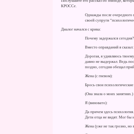
Послушайте его рассказ об эпизоде, котор
КРОССе.
Однажды после очередного п
своей супруги “психологиче
Диалог начался с крика:
Почему задержался сегодня?
Вместо оправданий я сказал:
Дорогая, я удивляюсь твоему 
давно не выдержал. Ведь пос
поздно, сегодня обещал прийт
Жена (с гневом):
Брось свои психологические
(Она знала о моих занятиях.)
Я (виновато):
Да причем здесь психология. 
Дети отца не видят. Мог бы 
Жена (уже не так грозно, но 