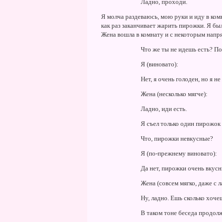
Ладно, проходи.
Я молча раздеваюсь, мою руки и иду в комн
как раз заканчивает жарить пирожки. Я был
Жена вошла в комнату и с некоторым напр
Что же ты не идешь есть? По
Я (виновато):
Hет, я очень голоден, но я не
Жена (несколько мягче):
Ладно, иди есть.
Я съел только один пирожок
Что, пирожки невкусные?
Я (по-прежнему виновато):
Да нет, пирожки очень вкусны
Жена (совсем мягко, даже с л
Hу, ладно. Ешь сколько хоче
В таком тоне беседа продол