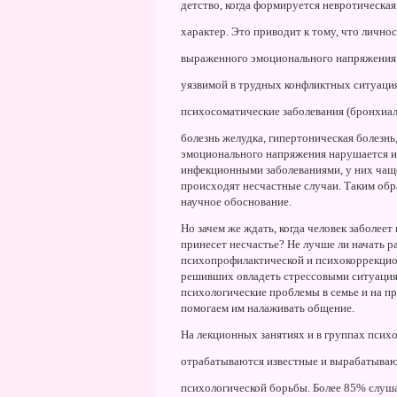
детство, когда формируется невротическа
характер. Это приводит к тому, что личнос
выраженного эмоционального напряжения, 
уязвимой в трудных конфликтных ситуация
психосоматические заболевания (бронхиаль
болезнь желудка, гипертоническая болезнь,
эмоционального напряжения нарушается и
инфекционными заболеваниями, у них чаще
происходят несчастные случаи. Таким обра
научное обоснование.
Hо зачем же ждать, когда человек заболеет
принесет несчастье? Hе лучше ли начать ра
психопрофилактической и психокоррекцио
решивших овладеть стрессовыми ситуация
психологические проблемы в семье и на пр
помогаем им налаживать общение.
Hа лекционных занятиях и в группах псих
отрабатываются известные и вырабатываю
психологической борьбы. Более 85% слуша