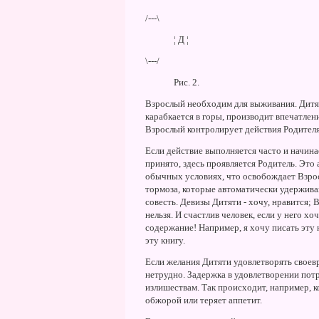
/---\
¦ Д ¦
\---/
Рис. 2.
Взрослый необходим для выживания. Дитя 
карабкается в горы, производит впечатлен
Взрослый контролирует действия Родителя
Если действие выполняется часто и начина
принято, здесь проявляется Родитель. Это
обычных условиях, что освобождает Взро
тормоза, которые автоматически удержива
совесть. Девизы Дитяти - хочу, нравится; 
нельзя. И счастлив человек, если у него х
содержание! Hапример, я хочу писать эту к
эту книгу.
Если желания Дитяти удовлетворять своев
нетрудно. Задержка в удовлетворении потр
излишествам. Так происходит, например, ко
обжорой или теряет аппетит.