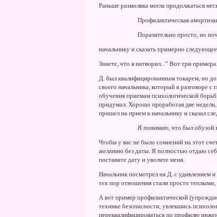
Раньше размолвка могла продолжаться неск
Профилактическая амортиза
Поразительно просто, но поч
начальнику и сказать примерно следующее
Знаете, что я натворил...” Вот три примера
Д. был квалифицированным токарем, но до
своего начальника, который в разговоре с 
обучения приемам психологической борьбы
придумал. Хорошо проработав две недели, 
пришел на прием к начальнику и сказал сл
Я понимаю, что был обузой н
Чтобы у вас не было сомнений на этот сче
желанию без даты. Я полностью отдаю себя
поставите дату и уволите меня.
Hачальник посмотрел на Д. с удивлением и
тех пор отношения стали просто теплыми, 
А вот пример профилактической (упреждаю
технике безопасности, увлекшись психоло
переквалифицироваться по профилю инжене