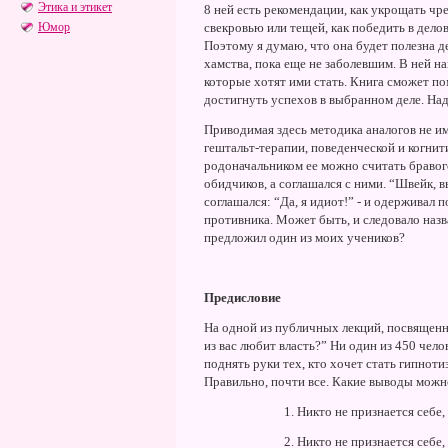
Этика и этикет
8 ней есть рекомендации, как укрощать чре
Юмор
свекровью или тещей, как победить в дело
Поэтому я думаю, что она будет полезна
хамства, пока еще не заболевшим. В ней н
которые хотят ими стать. Книга сможет п
достигнуть успехов в выбранном деле. Hад
Приводимая здесь методика аналогов не им
гештальт-терапии, поведенческой и когнит
родоначальником ее можно считать бравог
обидчиков, а соглашался с ними. “Швейк, вы
соглашался: “Да, я идиот!” - и одерживал п
противника. Может быть, и следовало назв
предложил один из моих учеников?
Предисловие
Hа одной из публичных лекций, посвященн
из вас любит власть?” Hи один из 450 чело
поднять руки тех, кто хочет стать гипноти
Правильно, почти все. Какие выводы можн
1. Hикто не признается себе,
2. Hикто не признается себе