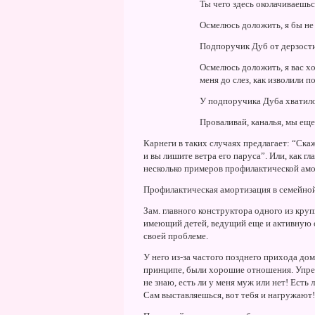
Ты чего здесь околачиваешьс
Осмелюсь доложить, я бы не 
Подпоручик Дуб от дерзости
Осмелюсь доложить, я вас хо
меня до слез, как изволили 
У подпоручика Дуба хватило
Проваливай, каналья, мы еще
Карнеги в таких случаях предлагает: “Скаж
и вы лишите ветра его паруса”. Или, как г
несколько примеров профилактической амо
Профилактическая амортизация в семейно
Зам. главного конструктора одного из круп
имеющий детей, ведущий еще и активную о
своей проблеме.
У него из-за частого позднего прихода дом
принципе, были хорошие отношения. Упрек
не знаю, есть ли у меня муж или нет! Есть
Сам выставляешься, вот тебя и нагружают!”