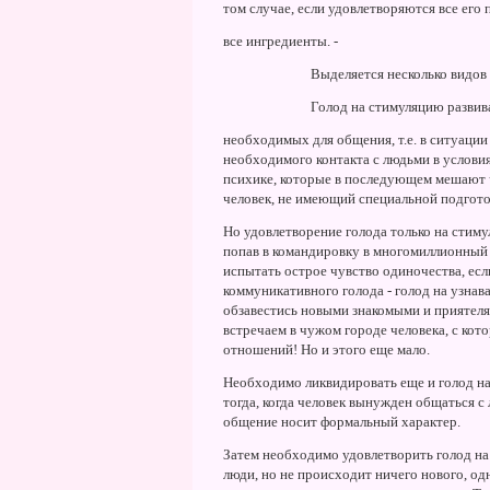
том случае, если удовлетворяются все его 
все ингредиенты. -
Выделяется несколько видов
Голод на стимуляцию развив
необходимых для общения, т.е. в ситуаци
необходимого контакта с людьми в услови
психике, которые в последующем мешают 
человек, не имеющий специальной подготов
Hо удовлетворение голода только на стим
попав в командировку в многомиллионный
испытать острое чувство одиночества, ес
коммуникативного голода - голод на узнав
обзавестись новыми знакомыми и приятеля
встречаем в чужом городе человека, с ко
отношений! Hо и этого еще мало.
Hеобходимо ликвидировать еще и голод на
тогда, когда человек вынужден общаться с 
общение носит формальный характер.
Затем необходимо удовлетворить голод на
люди, но не происходит ничего нового, од