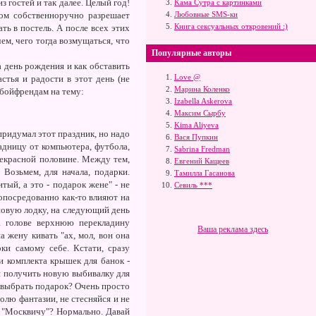
з гостей и так далее. Целый год!
Kама Сутра с картинками
ром собственноручно разрешает
Любовные SMS-ки
Книга сексуальных откровений :)
ть в постель. А после всех этих
ем, чего тогда возмущаться, что
Популярные авторы
 день рождения и как обставить
Love @
стья и радости в этот день (не
Марина Коленко
и бойфрендам на тему:
Izabella Askerova
Максим Сырбу
Kima Aliyeva
придумал этот праздник, но надо
Вася Пупкин
задницу от компьютера, футбола,
Sabrina Fredman
рекрасной половине. Между тем,
Евгений Кащеев
 Возьмем, для начала, подарки.
Тамилла Гасанова
тый, а это - подарок жене" - не
Севиль ***
опосредованно как-то влияют на
иновую лодку, на следующий день
а голове верхнюю перекладину
Ваша реклама здесь
 жену кивать "ах, мол, вон она
ки самому себе. Кстати, сразу
и комплекта крышек для банок -
ля получить новую выбивалку для
ак выбрать подарок? Очень просто
олю фантазии, не стесняйся и не
 "Москвичу"? Нормально. Давай