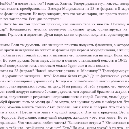
ейбой" и новые тапочки? Годится. Хватит. Теперь делаем эту... как ее... инв
так сказать преобразование Экслера-Мендельсона из 23-го февраля в 8 март
о флакон с духами. Не надо говорить, что это элементарно, что просто пошел 
о все так просто. Есть два постулата:
. Хотя бы по той простой причине, что именно тебе их нюхать. Поэтому н
сар". Большинство мужчин почему-то покупают духи, ориентируясь на 
ния. Глупость и идиотизм. Духи надо, как ни странно, покупать, ориентируяс
ньким. Если ты думаешь, что женщине приятно получать флакончик, в котором
кие крохи немедленно вылетают из флакона при первом откупоривании, а женщ
ь поймать этот тонкий аромат и заставить его приземлиться на лицо. Понятно
е. Во всем должна быть мера. Лично я считаю оптимальной емкость в 10-15 
сей поверхности тела, а остатком можно будет еще и окна помыть.
хотел на 23 февраля? Новый комплект резины к "Москвичу"? Трансформируем,
 А украшение женщины - что? Большая белая грудь? Да не физические укра
ны - это ювелирные украшения!
(Экслер аж остолбенел от такой удачной и 
льзя ориентироваться только на цену. И на размер. Я тебя уверяю, что малю
ет твоей подруге намного больше радости, чем огромный браслет из латуни, 
ава, полученного в результате нагревания песка с содой. Так что, милый друг
буй бросить пить за месяц до 8-го марта, вот нужная сумма и наберется. Чт
кий, можешь выпить только 23-го февраля. Так я тебе и поверил. Что там у 
о в книгу. Потому что книга - лучший подарок. Это не я придумал. Это п
Федоров. Безусловно, наилучший подарок женщине - это моя книга. Но ее 
дь взамен. Что твоя жена любит читать? "Занесенные ветром"? "Отнесенные 
е, у тебя что - этой книги дома нет? Есть? Но она - жены друга? А ты что - 