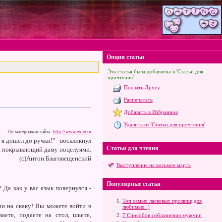
Опции статьи
Эта статья была добавлена в 'Статьи для
прочтения'.
Послать Другу
Распечатать
Добавить в Избранное
Удалить из 'Статьи для прочтения'
По материалам сайта:
http://www.exler.ru
 я дошел до ручки!" - воскликнул
Статьи для чтения
, покрывающий даму поцелуями.
(c)Антон Благовещенский
Выступление на восьмое марта
Популярные статьи
Да как у вас язык повернулся -
Топ самых ласковых прозвищ для
чи на скаку! Вы можете войти в
любимых :)
аете, подаете на стол, шьете,
7 Способов соблазнения мужчин