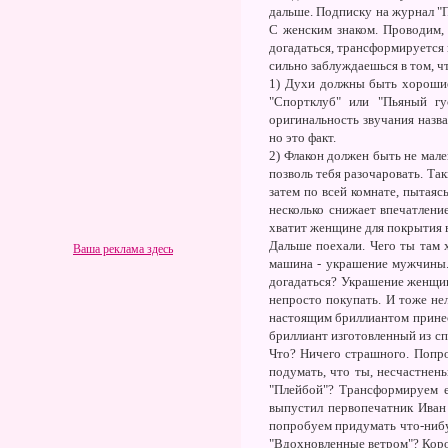
дальше. Подписку на журнал "Пл
С женским знаком. Проводим, 
догадаться, трансформируется в
сильно заблуждаешься в том, чт
1) Духи должны быть хорошие
"Спортклуб" или "Пьяный гу
оригинальность звучания назва
но это факт.
2) Флакон должен быть не мале
позволь тебя разочаровать. Та
затем по всей комнате, пытаяс
несколько снижает впечатлени
хватит женщине для покрытия в
Дальше поехали. Чего ты там 
Ваша реклама здесь
машина - украшение мужчины.
догадаться? Украшение женщи
непросто покупать. И тоже не
настоящим бриллиантом принес
бриллиант изготовленный из спл
Что? Ничего страшного. Попро
подумать, что ты, несчастнень
"Плейбой"? Трансформируем ег
выпустил первопечатник Иван 
попробуем придумать что-нибу
"Вдохновленные ветром"? Короч