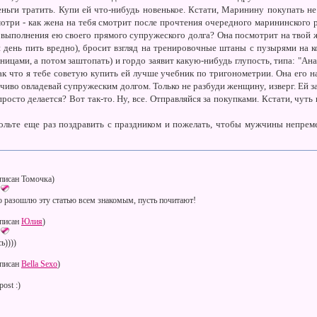
еньги тратить. Купи ей что-нибудь новенькое. Кстати, Маринину покупать не
мотри - как жена на тебя смотрит после прочтения очередного марининского 
 выполнения ею своего прямого супружеского долга? Она посмотрит на твой ж
день пить вредно), бросит взгляд на тренировочные штаны с пузырями на ко
ицами, а потом заштопать) и гордо заявит какую-нибудь глупость, типа: "Ан
к что я тебе советую купить ей лучше учебник по тригонометрии. Она его на
йчиво овладевай супружеским долгом. Только не разбуди женщину, изверг. Ей за
 просто делается? Вот так-то. Ну, все. Отправляйся за покупками. Кстати, чуть
вольте еще раз поздравить с праздником и пожелать, чтобы мужчины непре
писан Томочка)
 разошлю эту статью всем знакомым, пусть почитают!
писан
Юлия
)
ь))))
писан
Bella Sexo
)
post :)