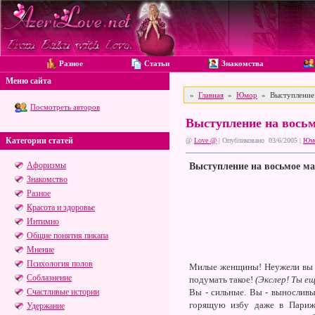
Разное
Статьи
Знакомства
Меню сайта
»
Главная
»
Юмор
» Выступление 
Посмотреть авторов
Выступление на восьм
Категории статей
@
Love @
| Опубликовано 03/6/2005 |
Юм
Афоризмы
Выступление на восьмое м
Знакомство
Разное
Красота и здоровье
Интимно
Общие понятия пикапа
Мнение
Психология полов
Милые женщины! Неужели вы и 
Соблазнение
подумать такое!
(Экслер! Ты ещ
Счастливые истории
Вы - сильные. Вы - выносливы
горящую избу даже в Париже!
Удержание