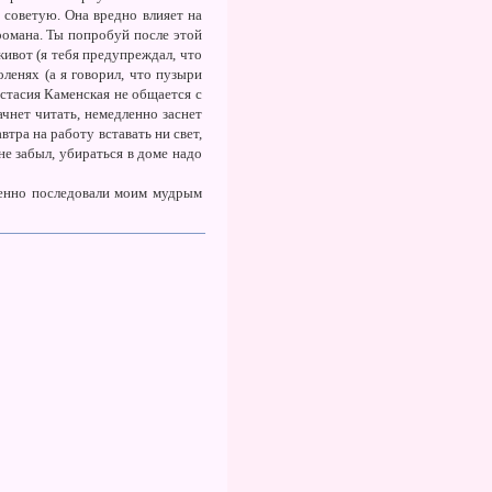
 советую. Она вредно влияет на
романа. Ты попробуй после этой
ивот (я тебя предупреждал, что
ленях (а я говорил, что пузыри
астасия Каменская не общается с
чнет читать, немедленно заснет
втра на работу вставать ни свет,
 не забыл, убираться в доме надо
менно последовали моим мудрым