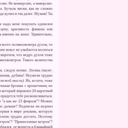
ерсию. Не конверсию, а инверсию.
а. Бутыль виски, как не сложно
да купил и так далее. Мужик! Ты
е надо жене покупать одеколон
цену, красивость флакона или
ь именно на запах. Удивительно,
 всего полмиллилитра духов, то
ине вовсе не улыбается носиться
, впрочем, что ведро духов тоже
миллилитров. Такого количества
 следуя логике. Логика гласит:
шения, дубина! Неужели трудно
свежей мысли)
. Их, кстати, тоже
сенькая брошка с крошечным, но
в который вправлен 20-каратный
, придется тебе раскошеливаться.
о "а как же 23 февраля"? Можно
нас дальше? Подписка на журнал
ервая в мире реклама, которую
очень трудно достать. Поэтому
ветром"? "Принесенные ветром"?
собрался ее вернуть в ближайшей