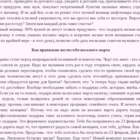
таете, приводите из детского сада, уводите в детский сад, притаскиваете его и
от придурок, ваш муж, покупает потрепанный букетик пыльных мимоз, ут
т яичницу. И не дай Бог, если он решит этот ночной кошмар шеф-повара пода
ит гоголем в полной уверенности, что вы просто вне себя от восторга. Впроч
ин раз в году? Зачем вам каждый день такое счастье?
олный кошмар. 90% мужей не могут толком придумать - что подарить женам на
кольку я очень уважаю восьмое марта и искренне желаю всем женщинам сча
но по крайней мере - в этот день), позволю себе дать несколько советов мужьям 
Как правильно вести себя восьмого марта
авно стоит перед непрекрасной половиной человечества. Черт его знает - кто 
 совсем не дурак. Надо же мужикам хоть раз в году оторвать свою, пардон, 
или деловых переговоров, чтобы соизволить сделать что-то приятное своей п
ны человечества могут в этот день сделать хоть что-нибудь оригинальное.
ена обрадуется крему для бритья? Аргумент, что "я теперь буду гладко выбри
-то достойное. Вообще необходимо забыть о подарках себе, которые, якобы, 
Если уж на то пошло, подари жене на восьмое марта палатку, спиннинг и рез
 недель, только возвратясь домой не снеси некоторыми образованиями н
жду прочим, сам виноват в некоторых прорывах семейного очага. И нечего на
спину женщина". Потому что не надо жене на восьмое марта дарить подар
фессиональные подарки, типа: кухонного полотенца, нового утюга, терки ил
не подарки. Это форменное издевательство. Тебе бы понравилось на 23 февра
то дарить надо то, что принесет радость самой женщине, а не тебе, дубина. К
еским путем. Представь - что тебе хотелось бы получить на 23 февраля. Дай в
ька. Литровую бутылку виски? Хорошо. Еще чего? Новый комплект резины к