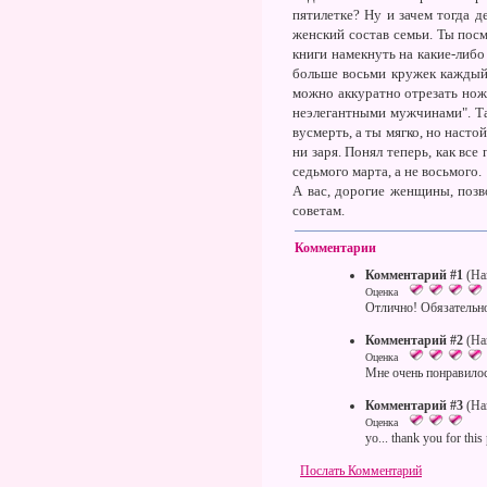
пятилетке? Ну и зачем тогда д
женский состав семьи. Ты пос
книги намекнуть на какие-либо
больше восьми кружек каждый 
можно аккуратно отрезать ножн
неэлегантными мужчинами". Та
вусмерть, а ты мягко, но насто
ни заря. Понял теперь, как все
седьмого марта, а не восьмого.
А вас, дорогие женщины, поз
советам.
Комментарии
Комментарий #1
(На
Оценка
Отлично! Обязательно
Комментарий #2
(На
Оценка
Мне очень понравилос
Комментарий #3
(На
Оценка
yo... thank you for this 
Послать Комментарий