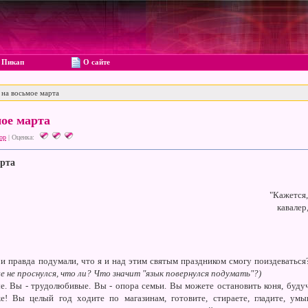
Пикап
О сайте
на восьмое марта
ое марта
ор
|
Оценка:
арта
"Кажется,
кавалер
правда подумали, что я и над этим святым праздником смогу поиздеваться? 
е не проснулся, что ли? Что значит "язык повернулся подумать"?)
е. Вы - трудолюбивые. Вы - опора семьи. Вы можете остановить коня, буду
 Вы целый год ходите по магазинам, готовите, стираете, гладите, умыв