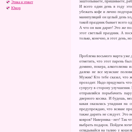
заштопываете, пришиваете, рабо
Этика и этикет
И всего один день в году эт
Юмор
убежать кофе и лично подгорае
манипуляций он целый день ход
такой праздник бывает всего од
А что он вам дарит! Это же п
этот светлый праздник. А пос
только, конечно, в этот день, 
Проблема восьмого марта уже д
отметить, что этот парень был
домино, покера, алкоголизма 
далеко не все мужские полови
Мужик! Кто тебе сказал, что ж
проходит. Надо придумать что
супругу в сторону улучшения. 
отправляйся порыбачить пару
дверного косяка. И будешь, ме
какая оказалась упадшая на 
предупреждаю, что всякие про
также дарить не следует. Это 
ковров? Наверняка - нет! Так ч
выбрать подарок. Пойдем логич
оглядывайся на талию у кошел