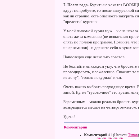
7. После года.
Курить не хочется ВООБЩЕ 
вдруг попробуете, то после выкуренной си
как ни странно, есть опасность закурить с
"прелести" курения.
У моей знакомой курил муж – и она начала
опять же за компанию (не испытывая при эт
опять по полной программе. Помните, что 
и наркоманов) - и держите себя в руках все
Напоследок еще несколько советов.
Не болтайте на каждом углу, что бросаете 
провоцировать, к сожалению. Скажите толь
не хочу", "только покурила" и т.п.
Очень важно выбрать подходящее время. Б
зимой. Ну, не "тусовочное" это время, кон
Беременным – можно реально бросить кури
возвращается месяце на четвертом-пятом,
Удачи!
Комментарии
Комментарий #1
(Написан
Timon
)