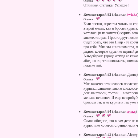
Оценка
Отличная статейка! Успехов!
Комментарий #2
(Написан
twizZz
Оценка
Если честно, перестал читать со 
втарой месяц, как я бросил курить
хотелось (и не хочется) курить сов
множество раз. Просто друг посове
будет орать, что это Пиар - те ср
про себя. Мне эта книга помогла,
дядям, которые курят не первый де
Альдебаране (вроде оттуда ее кача
абид, но то, что описала ты, помож
пока не пей.
Комментарий #3
(Написан Денис)
Оценка
Мне кажется что человек после этой
курить....слишком много сложност
день на второй, третий.....а вот пс
меньше не станет. И еще не пробуй
бросили так и не курите и так уже 
Комментарий #4
(Написан
алекс
)
Оценка
Самое обидное, что в сам деле не 
курю, и не хочется, странно, если ч
Комментарий #5
(Написан Alexey