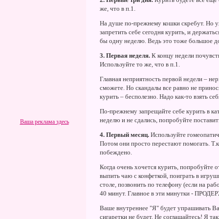
же, что в п.1.
На душе по-прежнему кошки скребут. Но у
запретить себе сегодня курить, и держатьс
бы одну неделю. Ведь это тоже большое д
3. Первая неделя.
К концу недели почувств
Используйте то же, что в п.1.
Главная неприятность первой недели – не
сможете. Но скандалы все равно не прино
курить – бесполезно. Надо как-то взять се
По-прежнему запрещайте себе курить в к
неделю и не сдались, попробуйте поставит
Ваша реклама здесь
4. Первый месяц.
Используйте гомеопатиче
Потом они просто перестают помогать. Т.к
побеждено.
Когда очень хочется курить, попробуйте о
выпить чаю с конфеткой, поиграть в игрушк
столе, позвонить по телефону (если на ра
40 минут. Главное в эти минутки - ПРОД
Ваше внутреннее "Я" будет упрашивать Ва
сигаретки не будет. Не соглашайтесь! Я та