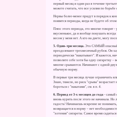
первый месяц и один раз в течение третьег
можете считать, что все усилия по борьбе
Нервы более-менее придут в порядок к кон
появятся периоды, когда не будете об этом
Плюс этого периода, это многие говорят - 
вкусненькое, да и вообще покушать всегда х
весом у меня нет. А кто на диете, могу пос
5. Один–три месяца.
Это САМЫЙ опасный 
преодолевают трехмесячный рубеж. Он хара
периодически "накатывает". И кажется, нич
позволите себе хотя бы одну сигаретку – 
многие срываются. Начинают с одной-двух 
обычную норму.
В первые три месяца лучше ограничить ил
Знаю, тяжело, но риск "срыва" возрастает 
бороться с "накатами", см. в п. 4.
6. Период от 3-х месяцев до года
- самый 
вновь курить после этого не начинала. Но
гадость! Начинаешь искренне не понимать,
возвращается в норму – нет необходимост
"хотения" сигареты. Самое время садиться 