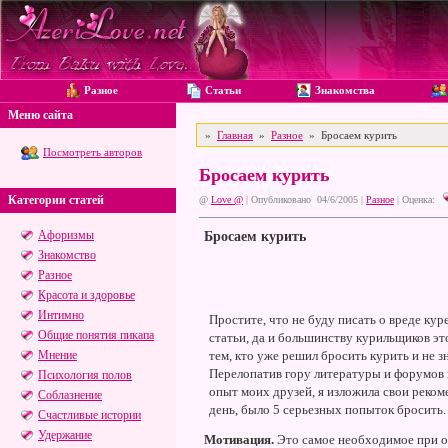
Разное
Статьи
Знакомства
Меню сайта
»
Главная
»
Разное
» Бросаем курить
Посмотреть авторов
Бросаем курить
Категории статей
@
Love @
| Опубликовано 04/6/2005 |
Разное
|
Оценка:
Афоризмы
Бросаем курить
Знакомство
Разное
Красота и здоровье
Интимно
Простите, что не буду писать о вреде ку
Общие понятия пикапа
статьи, да и большинству курильщиков эт
Мнение
тем, кто уже решил бросить курить и не зн
Перелопатив гору литературы и форумов в
Психология полов
опыт моих друзей, я изложила свои рекоме
Соблазнение
день, было 5 серьезных попыток бросить.
Счастливые истории
Удержание
Мотивация.
Это самое необходимое при от