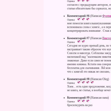
Оценка
согласен с предыдущим автором, ес
статьи обязательно бы сорвался, но
Комментарий #6
(Написан
Фунти
Оценка
мне помогли книга вышеуказанная 
вспоминала слова с книги , а в пе
концентрировать внимание . Стаж 
Комментарий #7
(Написан
Викто
Оценка
Сегодня не курю превый день, по 
настраивает таким образом что му
Совсем и навсегда. Соблазны закур
насмешкой над "маленьким никоти
знакомые. Даже если сами не помня
именно книжка. Кстати она соверш
бесплатна для скачивания. ЗЫ моя 
что с книгой это никак не связано, 
Комментарий #8
(Написан Oleg)
Оценка
Хмм... есть одно предложение, ког
не книга, не статьи, и вообще нечег
Комментарий #9
(Написан папа)
Оценка
бросилкурить на раз