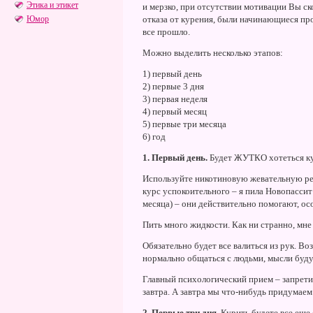
Этика и этикет
и мерзко, при отсутствии мотивации Вы ск
Юмор
отказа от курения, были начинающиеся про
все прошло.
Можно выделить несколько этапов:
1) первый день
2) первые 3 дня
3) первая неделя
4) первый месяц
5) первые три месяца
6) год
1. Первый день.
Будет ЖУТКО хотеться ку
Используйте никотиновую жевательную рез
курс успокоительного – я пила Новопасси
месяца) – они действительно помогают, о
Пить много жидкости. Как ни странно, мне 
Обязательно будет все валиться из рук. В
нормально общаться с людьми, мысли будут
Главный психологический прием – запретит
завтра. А завтра мы что-нибудь придумаем
2. Первые три дня.
Курить будете все еще