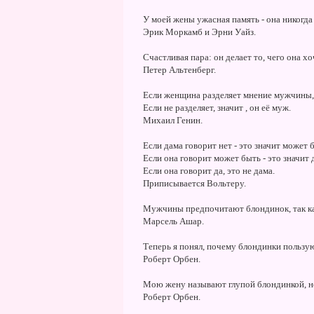
У моей жены ужасная память - она никогда 
Эрик Моркамб и Эрни Уайз.
Счастливая пара: он делает то, чего она хоч
Петер Альтенберг.
Если женщина разделяет мнение мужчины, 
Если не разделяет, значит , он её муж.
Михаил Генин.
Если дама говорит нет - это значит может 
Если она говорит может быть - это значит 
Если она говорит да, это не дама.
Приписывается Вольтеру.
Мужчины предпочитают блондинок, так как
Марсель Ашар.
Теперь я понял, почему блондинки пользую
Роберт Орбен.
Мою жену называют глупой блондинкой, н
Роберт Орбен.