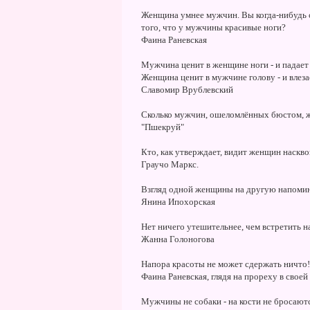
Женщина умнее мужчин. Вы когда-нибудь с
того, что у мужчины красивые ноги?
Фаина Раневская
Мужчина ценит в женщине ноги - и падает 
Женщина ценит в мужчине голову - и влезае
Славомир Врублевский
Сколько мужчин, ошеломлённых бюстом, ж
"Пшекруй"
Кто, как утверждает, видит женщин насквоз
Граучо Маркс.
Взгляд одной женщины на другую напомин
Янина Ипохорская
Нет ничего утешительнее, чем встретить н
Жанна Голоногова
Напора красоты не может сдержать ничто!
Фаина Раневская, глядя на прореху в свое
Мужчины не собаки - на кости не бросаютс