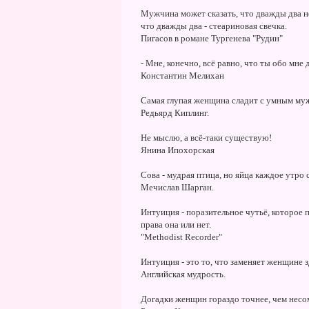
Мужчина может сказать, что дважды два не
что дважды два - стеариновая свечка.
Пигасов в романе Тургенева "Рудин"
- Мне, конечно, всё равно, что ты обо мне 
Константин Мелихан
Самая глупая женщина сладит с умным муж
Редьярд Киплинг.
Не мыслю, а всё-таки существую!
Янина Ипохорская
Сова - мудрая птица, но яйца каждое утро 
Мечислав Шарган.
Интуиция - поразительное чутьё, которое 
права она или нет.
"Methodist Recorder"
Интуиция - это то, что заменяет женщине 
Английская мудрость.
Догадки женщин гораздо точнее, чем нес