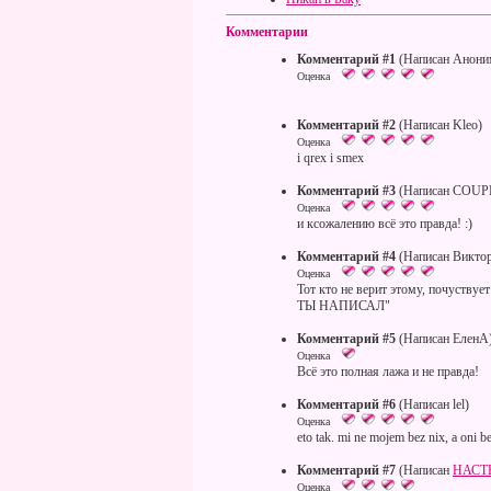
Комментарии
Комментарий #1
(Написан Анони
Оценка
Комментарий #2
(Написан Kleo)
Оценка
i qrex i smex
Комментарий #3
(Написан COUPE
Оценка
и ксожалению всё это правда! :)
Комментарий #4
(Написан Викто
Оценка
Тот кто не верит этому, почуству
ТЫ НАПИСАЛ"
Комментарий #5
(Написан ЕленА
Оценка
Всё это полная лажа и не правда!
Комментарий #6
(Написан lel)
Оценка
eto tak. mi ne mojem bez nix, a oni b
Комментарий #7
(Написан
НАС
Оценка