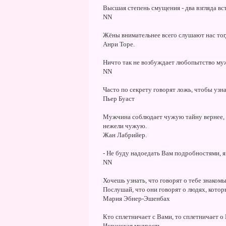
Высшая степень смущения - два взгляда вс
NN
Жёны внимательнее всего слушают нас тог
Анри Торе.
Ничто так не возбуждает любопытство му
NN
Часто по секрету говорят ложь, чтобы узна
Пьер Буаст
Мужчина соблюдает чужую тайну вернее, 
нежели чужую.
Жан Лабрийер.
- Не буду надоедать Вам подробностями, я 
NN
Хочешь узнать, что говорят о тебе знаком
Послушай, что они говорят о людях, котор
Мария Эбнер-Эшенбах
Кто сплетничает с Вами, то сплетничает о 
Испанская мудрость.