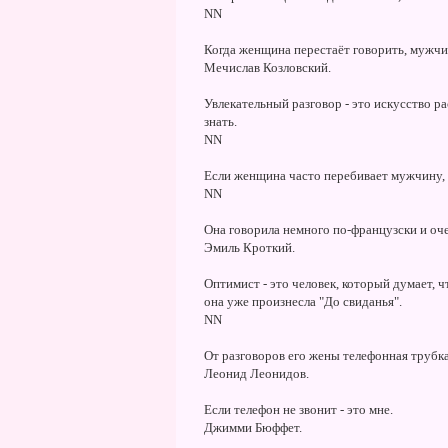
NN
Когда женщина перестаёт говорить, мужчи
Мечислав Козловский.
Увлекательный разговор - это искусство р
знать.
NN
Если женщина часто перебивает мужчину, з
NN
Она говорила немного по-французски и оче
Эмиль Кроткий.
Оптимист - это человек, который думает, 
она уже произнесла "До свиданья".
NN
От разговоров его жены телефонная трубка
Леонид Леонидов.
Если телефон не звонит - это мне.
Джимми Бюффет.