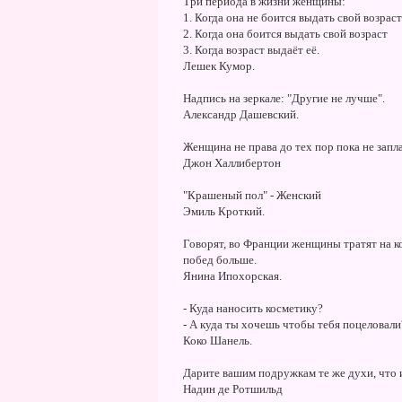
Три периода в жизни женщины:
1. Когда она не боится выдать свой возраст
2. Когда она боится выдать свой возраст
3. Когда возраст выдаёт её.
Лешек Кумор.
Надпись на зеркале: "Другие не лучше".
Александр Дашевский.
Женщина не права до тех пор пока не запла
Джон Халлибертон
"Крашеный пол" - Женский
Эмиль Кроткий.
Говорят, во Франции женщины тратят на ко
побед больше.
Янина Ипохорская.
- Куда наносить косметику?
- А куда ты хочешь чтобы тебя поцеловали
Коко Шанель.
Дарите вашим подружкам те же духи, что 
Надин де Ротшильд