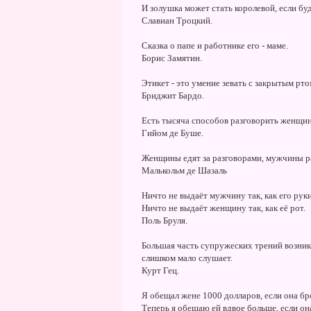
И золушка может стать королевой, если бу
Славиан Троцкий.
Сказка о папе и работнике его - маме.
Борис Замятин.
Этикет - это умение зевать с закрытым рто
Бриджит Бардо.
Есть тысяча способов разговорить женщину
Гийом де Буше.
Женщины едят за разговорами, мужчины ра
Малькольм де Шазаль
Ничто не выдаёт мужчину так, как его рук
Ничто не выдаёт женщину так, как её рот.
Поль Бруля.
Большая часть супружеских трений возника
слишком мало слушает.
Курт Гец.
Я обещал жене 1000 долларов, если она бр
Теперь я обещаю ей вдвое больше, если она