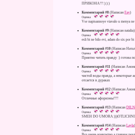
ПРИКОНА!!!:):):)
Комментарий #8
(Написан
Fay
)
Оценка
Vse napisannoye viavalo u menya ne 
Комментарий #9
(Написан natalia)
Оценка
esli bi ne bilo evi, adam do six por b
Комментарий #10
(Написан Натал
Оценка
Приятно читать правду :) готова 
Комментарий #11
(Написан Анон
Оценка
чистой воды правда, а некоторые 
отсается в дураках
Комментарий #12
(Написан Анон
Оценка
Отличные афоризмы!!!!
Комментарий #13
(Написан
DIL
Оценка
SMEH DO UMORA:)))OTLICHNIE
Комментарий #14
(Написан
Layla
Оценка
Все очень конкретно а главное реа