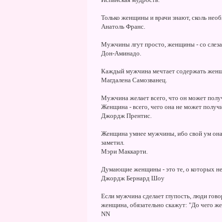
Только женщины и врачи знают, сколь нео
Анатоль Франс.
Мужчины лгут просто, женщины - со слезам
Дон-Аминадо.
Каждый мужчина мечтает содержать женщи
Магдалена Самозванец.
Мужчина желает всего, что он может полу
Женщина - всего, чего она не может получ
Джордж Прентис.
Женщина умнее мужчины, ибо свой ум она 
заметил.
Мэри Маккарти.
Думающие женщины - это те, о которых не
Джордж Бернард Шоу
Если мужчина сделает глупость, люди говор
женщина, обязательно скажут: "До чего ж
NN