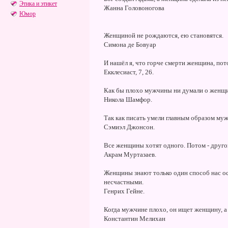
Этика и этикет
Жанна Головоногова
Юмор
Женщиной не рождаются, ею становятся.
Симона де Бовуар
И нашёл я, что горче смерти женщина, потом
Екклесиаст, 7, 26.
Как бы плохо мужчины ни думали о женщи
Никола Шамфор.
Так как писать умели главным образом му
Сэмиэл Джонсон.
Все женщины хотят одного. Потом - друг
Акрам Муртазаев.
Женщины знают только один способ нас ос
несчастными.
Генрих Гейне.
Когда мужчине плохо, он ищет женщину, а 
Константин Мелихан