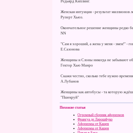
Редьярд Киплинг.
Женская интуиция - результат миллионов л
Руперт Хьюз.
Окончательное решение женщины редко бы
NN
"Сам я хороший, а жена у меня - змея!" - го
Е.Сазонова
Женщины и Слоны никогда не забывают об
Гектор Хью Манро
Скажи честно, сколько тебе нужно времени
А.Лубанов
Женщины как автобусы - та которую ждёшь
"Пшекруй"
Похожие статьи
Огромный сборник афоризмов
Франсуа де Ларошфуко
Афоризмы от Кащея
Афоризмы от Кащея
Пикап в Баку