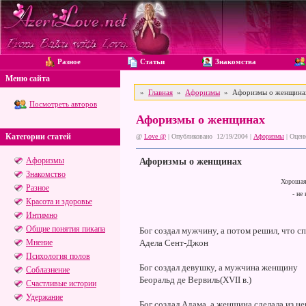
Разное
Статьи
Знакомства
Меню сайта
»
Главная
»
Афоризмы
» Афоризмы о женщина
Посмотреть авторов
Афоризмы о женщинах
Категории статей
@
Love @
| Опубликовано 12/19/2004 |
Афоризмы
|
Оценк
Афоризмы
Афоризмы о женщинах
Знакомство
Хорошая 
Разное
- не
Красота и здоровье
Интимно
Общие понятия пикапа
Бог создал мужчину, а потом решил, что с
Мнение
Адела Сент-Джон
Психология полов
Бог создал девушку, а мужчина женщину
Соблазнение
Беоральд де Вервиль(XVII в.)
Счастливые истории
Удержание
Бог создал Адама, а женщина сделала из н