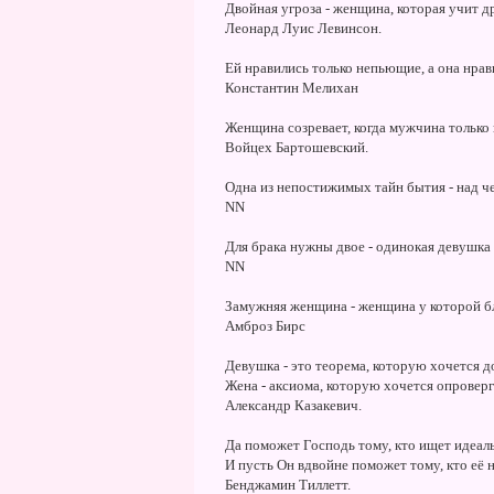
Двойная угроза - женщина, которая учит 
Леонард Луис Левинсон.
Ей нравились только непьющие, а она нрав
Константин Мелихан
Женщина созревает, когда мужчина только
Войцех Бартошевский.
Одна из непостижимых тайн бытия - над ч
NN
Для брака нужны двое - одинокая девушка 
NN
Замужняя женщина - женщина у которой б
Амброз Бирс
Девушка - это теорема, которую хочется д
Жена - аксиома, которую хочется опроверг
Александр Казакевич.
Да поможет Господь тому, кто ищет идеал
И пусть Он вдвойне поможет тому, кто её 
Бенджамин Тиллетт.