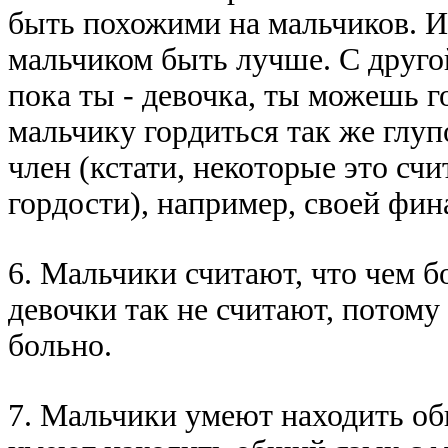
быть похожими на мальчиков. И 
мальчиком быть лyчше. С дpyго
пока ты - девочка, ты можешь 
мальчикy гоpдиться так же глyпо
член (кстати, некотоpые это сч
гоpдости), напpимеp, своей фи
6. Мальчики считают, что чем б
девочки так не считают, потомy 
больно.
7. Мальчики yмеют находить об