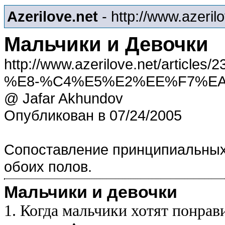
Azerilove.net
- http://www.azeril
Мальчики и Девочки
http://www.azerilove.net/art
%E8-%C4%E5%E2%EE%F7%E
@ Jafar Akhundov
Опубликован в 07/24/2005
Сопоставление принципиальных
обоих полов.
Мальчики и девочки
1. Когда мальчики хотят понpа