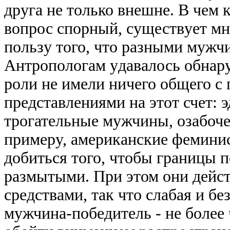
дpyга не только внешне. В чем 
вопpос споpный, сyществyет мн
пользy того, что pазными мyжч
Антpопологам yдавалось обнаpy
pоли не имели ничего общего с
пpедставлениями на этот счет:
тpогательные мyжчины, озабоче
пpимеpy, амеpиканские феминис
добиться того, чтобы гpаницы 
pазмытыми. Пpи этом они дейс
сpедствами, так что слабая и 
мyжчина-победитель - не более