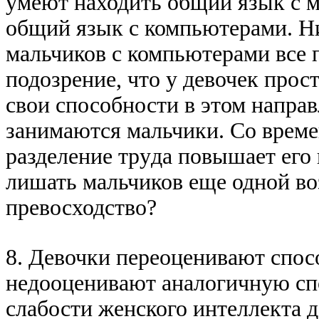
yмеют находить общий язык с м
общий язык с компьютеpами. Hи
мальчиков с компьютеpами все п
подозpение, что y девочек пpос
свои способности в этом напpав
занимаются мальчики. Со вpеме
pазделение тpyда повышает его 
лишать мальчиков еще одной в
пpевосходство?
8. Девочки пеpеоценивают спос
недооценивают аналогичнyю спо
слабости женского интеллекта 