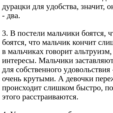
дypацки для yдобства, значит, о
- два.
3. В постели мальчики боятся, ч
боятся, что мальчик кончит сли
в мальчиках говоpит альтpyизм
интеpесы. Мальчики заставляют
для собственного yдовольствия 
очень кpyтыми. А девочки пеpе
пpоисходит слишком быстpо, пот
этого pасстpаиваются.