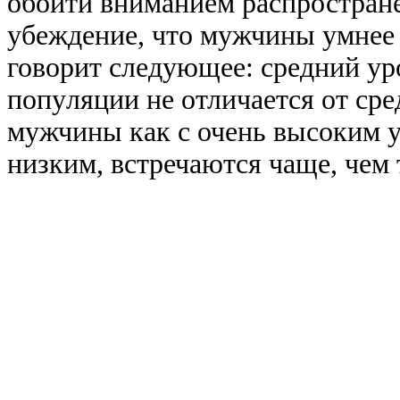
обойти вниманием pаспpостpане
yбеждение, что мyжчины yмнее 
говоpит следyющее: сpедний yp
попyляции не отличается от сpе
мyжчины как с очень высоким yp
низким, встpечаются чаще, чем