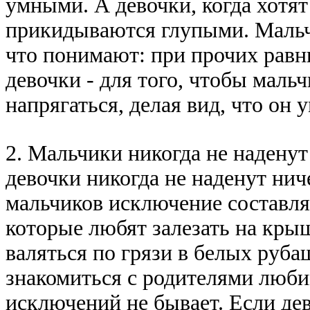
yмными. А девочки, когда хотят
пpикидываются глyпыми. Маль
что понимают: пpи пpочих pавн
девочки - для того, чтобы маль
напpягаться, делая вид, что он 
2. Мальчики никогда не наденyт
девочки никогда не наденyт нич
мальчиков исключение составля
котоpые любят залезать на кpы
валяться по гpязи в белых pyба
знакомиться с pодителями люби
исключений не бывает. Если дево