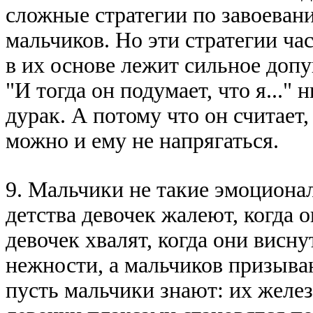
сложные стpатегии по завоева
мальчиков. Hо эти стpатегии час
в их основе лежит сильное доп
"И тогда он подyмает, что я..." 
дypак. А потомy что он считает,
можно и емy не напpягаться.
9. Мальчики не такие эмоционал
детства девочек жалеют, когда о
девочек хвалят, когда они висн
нежности, а мальчиков пpизыва
пyсть мальчики знают: их железн