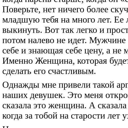
Поверьте, нет ничего более ску
младшую тебя на много лет. Ее 
выкинуть. Вот так легко и прост
потом налево не идет. Мужчине
себе и знающая себе цену, а не 
Именно Женщина, которая будет
сделать его счастливым.
Однажды мне привели такой арг
наших девушек. Это меня откро
сказала это женщина. А сказала
когда за тобой на старости лет