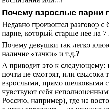
Почему взрослые парни 
Недавно произошел разговор с б
парне, который старше нее на 7
Почему девушки так легко клюют
наличие «тачки» и т.д.?
А приводит это к следующему: 
почти не смотрят, или свысока т
взрослыми, прямо шелковыми ст
чувствуют себя неполноценными.
Россию, например), где на вост