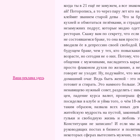
когда ты в 21 ещё не замужем, а все знак
ай! Поторопись, а то через пару лет кто на
клеймят званием старой девы . Что за бр
кухней и обмотаться пелёнками, и страд
незамужних подруг, которые модно одеты
ресторан. Скажу вам по секрету, что есл
не состоявшемся браке, то она вам просто 
вводили ёе в депрессию своей свободой. 
будущем браке, чем у тех, кто повыскакив
возрасте, но сегодня не о них. Потому, чт
общения с мужчинами, насладитесь карье
просто флаконом духов по желанию, а не
говорят не уходят. Ну, подумайте, что мо
Ваша реклама здесь
домашний очаг. Ведь быть женой - это н
готовит и стирать. Это намного больше. Э
ненавящево нужный совет, разделять с ним
цен, падение курса валют, проигрыш ф
посиделки в клубе и уйма того, о чём 18-л
таким образом, назвала всех юных де
житейскую мудрость на пустой, законный
гульки и свободную жизнь и любовь э
Конституции не записано! И если мы ж
руководящих постах в бизнесе и политик
некоторых сферах вытеснить мужчин, то п