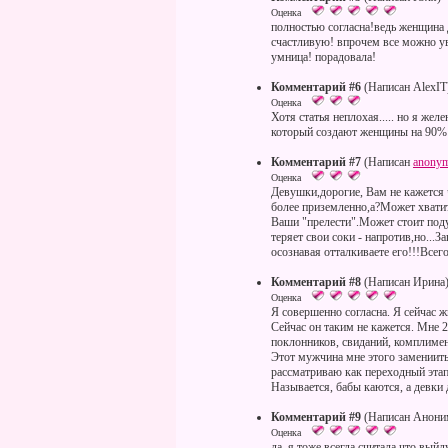
Оценка
полностью согласна!ведь женщина 
счастливую! впрочем все можно увид
умница! порадовала!
Комментарий #6
(Написан AlexIT
Оценка
Хотя статья неплохая..... но я же
который создают женщины на 90% 
Комментарий #7
(Написан
anony
Оценка
Девушки,дорогие, Вам не кажется
более приземленно,а?Может хватит
Ваши "прелести".Может стоит поду
теряет свои соки - напротив,но...
осознавая отталкиваете его!!!Всег
Комментарий #8
(Написан Ирина
Оценка
Я совершенно согласна. Я сейчас ж
Сейчас он таким не кажется. Мне 
поклонников, свиданий, комплимен
Этот мужчина мне этого замениить
рассматриваю как переходный этап
Называется, бабы каются, а девки
Комментарий #9
(Написан Анони
Оценка
да, я тоже всегда считала что выйд