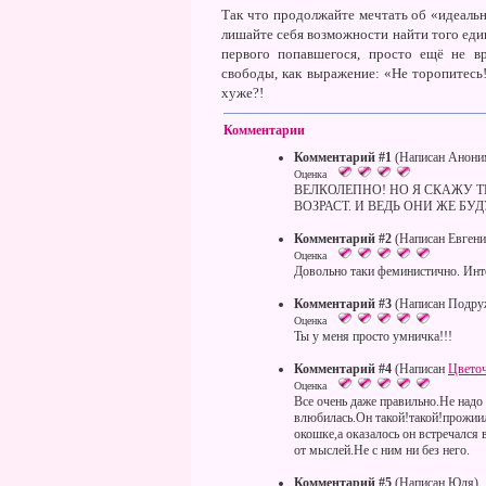
Так что продолжайте мечтать об «идеаль
лишайте себя возможности найти того единс
первого попавшегося, просто ещё не в
свободы, как выражение: «Не торопитесь!
хуже?!
Комментарии
Комментарий #1
(Написан Анони
Оценка
ВЕЛКОЛЕПНО! НО Я СКАЖУ Т
ВОЗРАСТ. И ВЕДЬ ОНИ ЖЕ БУ
Комментарий #2
(Написан Евгени
Оценка
Довольно таки феминистично. Инте
Комментарий #3
(Написан Подру
Оценка
Ты у меня просто умничка!!!
Комментарий #4
(Написан
Цвето
Оценка
Все очень даже правильно.Не надо
влюбилась.Он такой!такой!прожиили
окошке,а оказалось он встречался
от мыслей.Не с ним ни без него.
Комментарий #5
(Написан Юля)