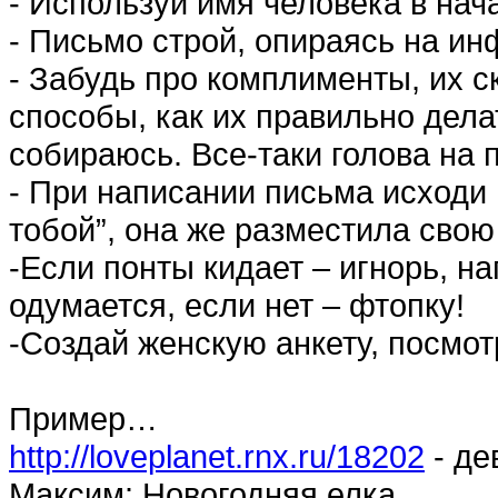
- Используй имя человека в нача
- Письмо строй, опираясь на и
- Забудь про комплименты, их с
способы, как их правильно делат
собираюсь. Все-таки голова на 
- При написании письма исходи 
тобой”, она же разместила сво
-Если понты кидает – игнорь, н
одумается, если нет – фтопку!
-Создай женскую анкету, посмот
Пример…
http://loveplanet.rnx.ru/18202
- де
Максим: Новогодняя елка...