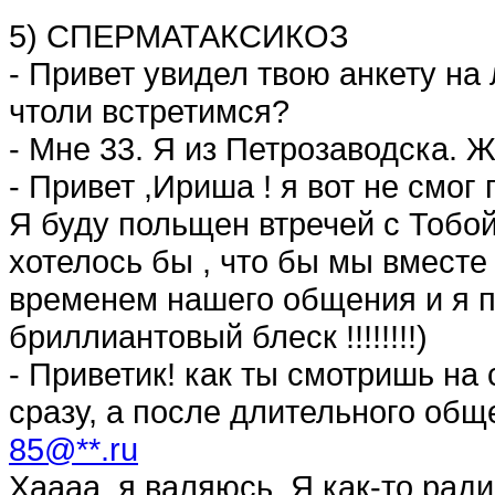
5) СПЕРМАТАКСИКОЗ
- Привет увидел твою анкету на
чтоли встретимся?
- Мне 33. Я из Петрозаводска. 
- Привет ,Ириша ! я вот не смог
Я буду польщен втречей с Тобой 
хотелось бы , что бы мы вмест
временем нашего общения и я 
бриллиантовый блеск !!!!!!!!)
- Приветик! как ты смотришь на 
сразу, а после длительного об
85@**.ru
Хаааа, я валяюсь. Я как-то рад