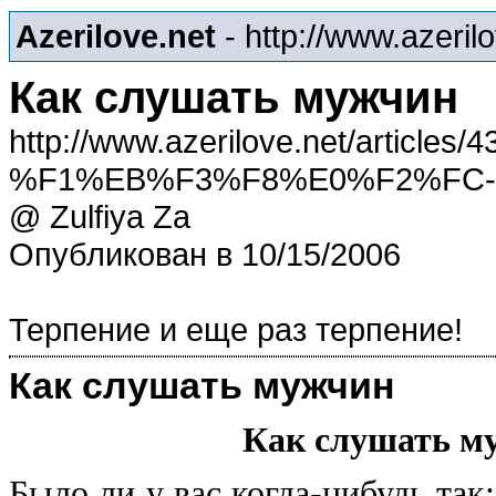
Azerilove.net
- http://www.azeril
Как слушать мужчин
http://www.azerilove.net/articl
%F1%EB%F3%F8%E0%F2%FC
@ Zulfiya Za
Опубликован в 10/15/2006
Терпение и еще раз терпение!
Как слушать мужчин
Как слушать м
Было ли у вас когда-нибудь так