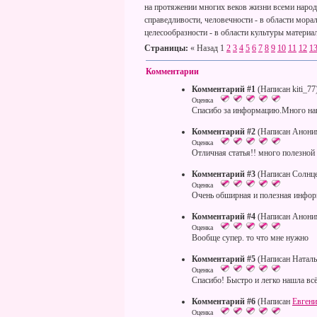
на протяжении многих веков жизни всеми народа
справедливости, человечности - в области морал
целесообразности - в области культуры материа
Страницы:
« Назад
1
2
3
4
5
6
7
8
9
10
11
12
1
Комментарии
Комментарий #1
(Написан kiti_77
Оценка
Спасибо за информацию.Много на
Комментарий #2
(Написан Анони
Оценка
Отличная статья!! много полезной
Комментарий #3
(Написан Солнц
Оценка
Очень обширная и полезная инфо
Комментарий #4
(Написан Анони
Оценка
Вообще супер. то что мне нужно
Комментарий #5
(Написан Наталь
Оценка
Спасибо! Быстро и легко нашла всё
Комментарий #6
(Написан
Евген
Оценка