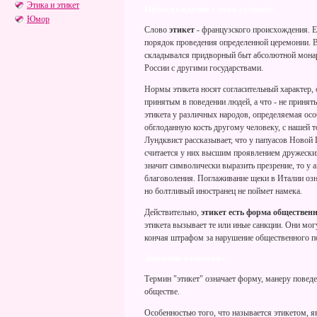
Этика и этикет
Происхождение слова «этикет»
Юмор
Слово
этикет
- французского происхождения. Eti
порядок проведения определенной церемонии. В 
складывался придворный быт абсолютной монар
России с другими государствами.
Нормы этикета носят согласительный характер, 
принятым в поведении людей, а что - не принят
этикета у различных народов, определяемая ос
обглоданную кость другому человеку, с нашей т
Лундквист рассказывает, что у папуасов Новой 
считается у них высшим проявлением дружеских
значит символически выразить презрение, то у 
благоволения. Поглаживание щеки в Италии означ
но болтливый иностранец не поймет намека.
Действительно,
этикет есть форма обществен
этикета вызывает те или иные санкции. Они мо
кончая штрафом за нарушение общественного п
Значение «этикета»
Термин "этикет" означает форму, манеру поведе
обществе.
Особенностью того, что называется этикетом, я