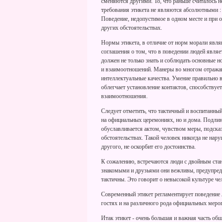
сменяются другими. То, что раньше считалось 
требования этикета не являются абсолютными : 
Поведение, недопустимое в одном месте и при о
других обстоятельствах.
Нормы этикета, в отличие от норм морали явля
соглашения о том, что в поведении людей явля
должен не только знать и соблюдать основные 
и взаимоотношений. Манеры во многом отражаю
интеллектуальные качества. Умение правильно в
облегчает установление контактов, способству
взаимоотношения.
Следует отметить, что тактичный и воспитанный 
на официальных церемониях, но и дома. Подлин
обуславливается актом, чувством меры, подска
обстоятельствах. Такой человек никогда не нар
другого, не оскорбит его достоинства.
К сожалению, встречаются люди с двойным станд
знакомыми и друзьями они вежливы, предупреди
тактичны. Это говорит о невысокой культуре че
Современный этикет регламентирует поведение л
гостях и на различного рода официальных мероп
Итак этикет - очень большая и важная часть об