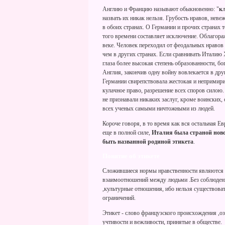
Англию и Францию называют обыкновенно: "
к
назвать их никак нельзя. Грубость нравов, неве
в обоих странах. О Германии и прочих странах
того времени составляет исключение. Облагора
веке. Человек переходил от феодальных нравов 
чем в других странах. Если сравнивать Италию 
глаза более высокая степень образованности, бо
Англия, закончив одну войну вовлекается в дру
Германии свирепствовала жестокая и непримири
кулачное право, разрешение всех споров силою
не признавали никаких заслуг, кроме воинских, 
всех ученых самыми ничтожными из людей.
Короче говоря, в то время как вся остальная Е
еще в полной силе,
Италия была страной ново
быть названной родиной этикета
.
Понятие об этикете
Сложившиеся нормы нравственности являются р
взаимоотношений между людьми .Без соблюден
,культурные отношения, ибо нельзя существоват
ограничений.
Этикет - слово французского происхождения ,о
учтивости и вежливости, принятые в обществе.