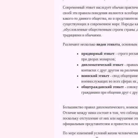
Современный этикет наследует обычаи практичес
своей эти правила поведения являются всеобщи
какого-то данного общества, но и представите
существующих в современном мире. Народы каж
,обусловленные общественным строем страны ,с
традициями и обычаями.
Различают несколько
видов этикета
, основным
придворный этикет
- строго регл
при дворах монархов;
дипломатический этикет
- правил
контактах с друг другом на различн
воинский этикет
- свод общеприня
военнослужащих во всех сферах их 
общегражданский этикет
- совоку
гражданами при общении друг с дру
Большинство правил дипломатического, воинско
Отличие между ними состоит в том, что соблюд
поскольку отступление от них или нарушение э
официальным представителям и привести к осл
По мере изменений условий жизни человечества