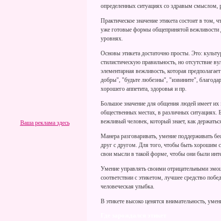
определенных ситуациях со здравым смыслом, 
Практическое значение этикета состоит в том, 
уже готовые формы общепринятой вежливости 
уровнях.
Основы этикета достаточно просты. Это: культу
стилистическую правильность, но отсутствие ву
элементарная вежливость, которая предполагает
добры", "будьте любезны", "извините", благодар
хорошего аппетита, здоровья и пр.
Большое значение для общения людей имеет их 
общественных местах, в различных ситуациях. 
вежливый человек, который знает, как держаться
Ваша реклама здесь
Манера разговаривать, умение поддерживать б
друг с другом. Для того, чтобы быть хорошим с
свои мысли в такой форме, чтобы они были инте
Умение управлять своими отрицательными эмоц
соответствии с этикетом, лучшее средство побед
человеческая улыбка.
В этикете высоко ценятся внимательность, уме
Где зарождался этикет