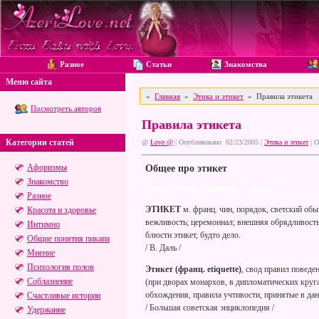
Разное
Статьи
Знакомства
Меню сайта
»
Главная
»
Этика и этикет
» Правила этикета
Посмотреть авторов
Правила этикета
Категории статей
@
Love @
| Опубликовано 02/23/2005 |
Этика и этикет
|
О
Афоризмы
Общее про этикет
Знакомство
Определение термина «этикет»
Разное
ЭТИКЕТ
м. франц. чин, порядок, светский об
Красота и здоровье
вежливость; церемониал; внешняя обрядливость.
Интимно
блюсти этикет, будто дело.
Общие понятия пикапа
/ В. Даль /
Мнение
Психология полов
Этикет (франц. etiquette)
, свод правил повед
Соблазнение
(при дворах монархов, в дипломатических кругах
обхождения, правила учтивости, принятые в да
Счастливые истории
/ Большая советская энциклопедия /
Удержание