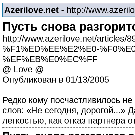
Azerilove.net
- http://www.azeril
Пусть снова разгорит
http://www.azerilove.net/artic
%F1%ED%EE%E2%E0-%F0%E
%EF%EB%E0%EC%FF
@ Love @
Опубликован в 01/13/2005
Редко кому посчастливилось не
слов: «Не сегодня, дорогой...» 
легкостью, как отказ партнера 