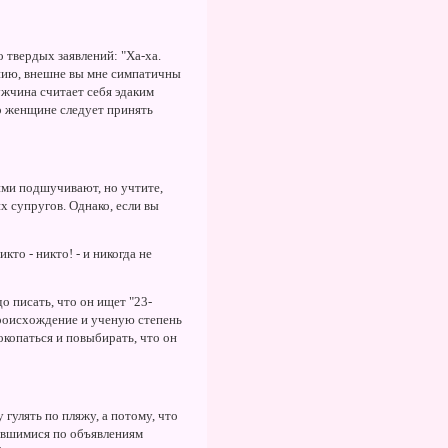
твердых заявлений: "Ха-ха.
лению, внешне вы мне симпатичны
ужчина считает себя эдаким
то женщине следует принять
ими подшучивают, но учтите,
 супругов. Однако, если вы
то - никто! - и никогда не
о писать, что он ищет "23-
происхождение и ученую степень
окопаться и повыбирать, что он
 гулять по пляжу, а потому, что
ившимися по объявлениям