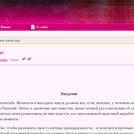
Пикап
О сайте
о и/или секс
кс
тимно
|
Оценка:
Введение
женитьба. Жениться и выходить замуж должны все, если, конечно, у человека н
а Римский. Лично я, насколько мне известно, женат второй раз и нисколько об 
читать меня романтиком, но мне кажется, что многовековой практикой вырабо
ые комнаты.
о, чтобы разложить свои туалетные принадлежности, - и получится прочная се
общей крошечной ванной и постоянно обнаруживать в расческе чужие волосы - 