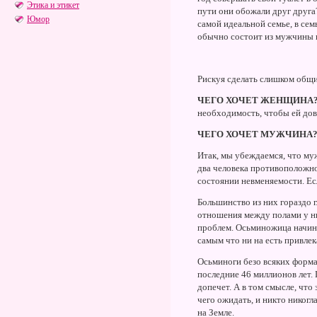
Этика и этикет
пути они обожали друг друга?
Юмор
самой идеальной семье, в сем
обычно состоит из мужчины и
Рискуя сделать слишком общий
ЧЕГО ХОЧЕТ ЖЕНЩИНА
необходимость, чтобы ей дове
ЧЕГО ХОЧЕТ МУЖЧИНА
Итак, мы убеждаемся, что му
два человека противоположног
состоянии невменяемости. Есл
Большинство из них гораздо г
отношения между полами у ни
проблем. Осьминожица начина
самым что ни на есть привле
Осьминоги безо всяких формал
последние 46 миллионов лет. 
допечет. А в том смысле, что
чего ожидать, и никто никог
на Земле.