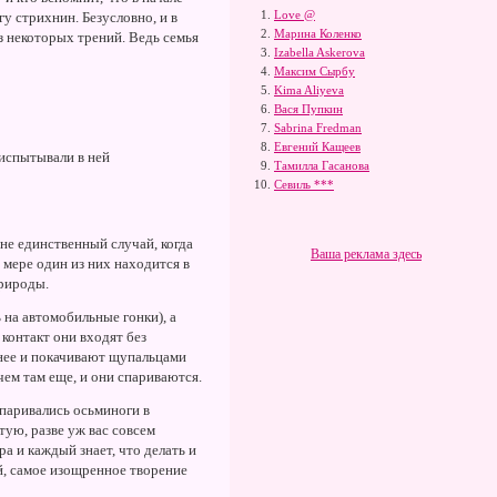
Love @
у стрихнин. Безусловно, и в
Марина Коленко
ез некоторых трений. Ведь семья
Izabella Askerova
Максим Сырбу
Kima Aliyeva
Вася Пупкин
Sabrina Fredman
Евгений Кащеев
испытывали в ней
Тамилла Гасанова
Севиль ***
не единственный случай, когда
Ваша реклама здесь
 мере один из них находится в
природы.
 на автомобильные гонки), а
контакт они входят без
 нее и покачивают щупальцами
ем там еще, и они спариваются.
спаривались осьминоги в
тую, разве уж вас совсем
ра и каждый знает, что делать и
й, самое изощренное творение