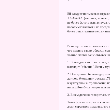
Ей следует попытаться отрази
ХА-ХА-ХА. (кашляет, кашляет, 
не более фотографии вируса гр
половым гигантом и не предст
более решительные меры - нап
Речь идет о таких маленьких 
что именно таким образом суп
хотите, чтобы ваше объявлени
1. В нем должно говориться, ч
выглядит "обычно". Если у муж
2. Оно должно бить в одну то
летнюю блондинку ростлм 173
в культурной антропологии, п
ни какой-нибудь полуотчаявш
3. В нем должно говориться, 
Такая фраза содержится во все
люди стремятся показать, чт