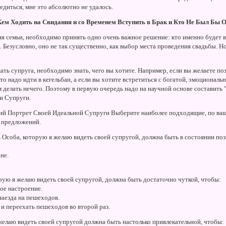
едиться, мне это абсолютно не удалось.
 Кем Ходить на Свидания и со Временем
Вступить в Брак и Кто Не Был Бы 
ия семьи, необходимо принять одно очень важное решение: кто именно будет 
. Безусловно, оно не так существенно, как выбор места проведения свадьбы. Н
кать супруга, необходимо знать, чего вы хотите. Например, если вы желаете по
 то надо идти в кегельбан, а если вы хотите встретиться с богатой, эмоционал
ам делать нечего. Поэтому в первую очередь надо на научной основе составить
и Супруги.
ий Портрет Своей Идеальной Супруги Выберите наиболее подходящие, по ва
 предложений.
Особа, которую я желаю видеть своей супругой, должна быть в состоянии поз
не.
ую я желаю видеть своей супругой, должна быть достаточно чуткой, чтобы:
ое настроение.
наезда на пешеходов.
 и переехать пешеходов во второй раз.
елаю видеть своей супругой должна быть настолько привлекательной, чтобы: