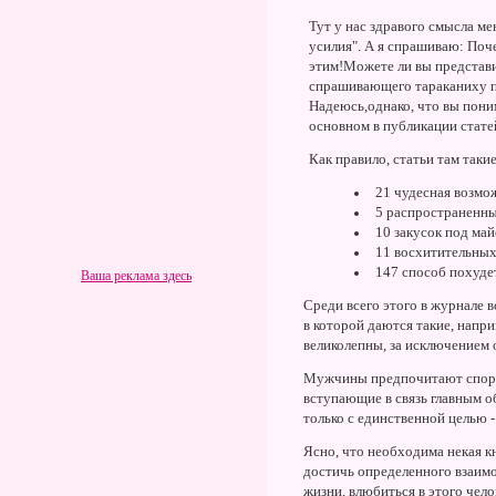
Тут у нас здравого смысла м
усилия". А я спрашиваю: Поч
этим!Можете ли вы представи
спрашивающего тараканиху по
Надеюсь,однако, что вы поним
основном в публикации стате
Как правило, статьи там такие
21 чудесная возмо
5 распространенны
10 закусок под май
11 восхитительных
147 способ похуде
Ваша реклама здесь
Среди всего этого в журнале в
в которой даются такие, напр
великолепны, за исключением 
Мужчины предпочитают спорти
вступающие в связь главным о
только с единственной целью 
Ясно, что необходима некая к
достичь определенного взаим
жизни, влюбиться в этого чело