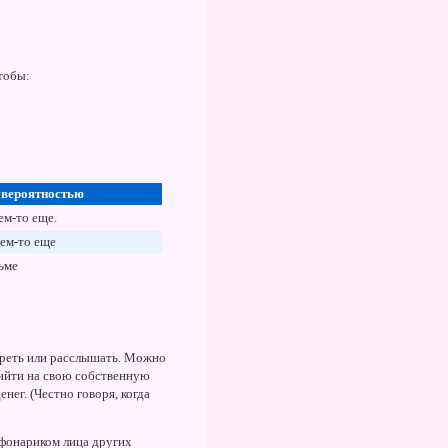
тобы:
 вероятностью
ем-то еще.
ем-то еще
ьме
треть или расслышать. Можно
рийти на свою собственную
нег. (Честно говоря, когда
 фонариком лица других