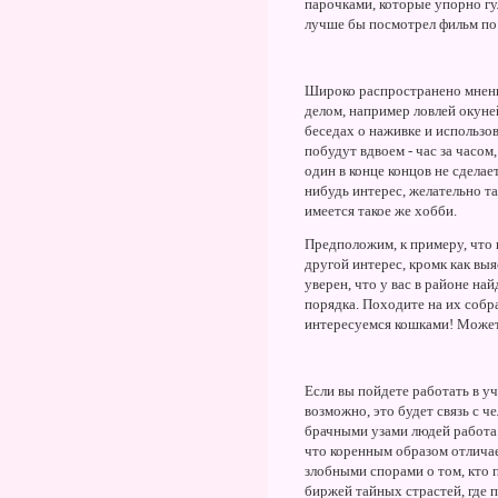
парочками, которые упорно гу
лучше бы посмотрел фильм по
Широко распространено мнен
делом, например ловлей окун
беседах о наживке и использо
побудут вдвоем - час за часом
один в конце концов не сдела
нибудь интерес, желательно т
имеется такое же хобби.
Предположим, к примеру, что 
другой интерес, кромк как выя
уверен, что у вас в районе н
порядка. Походите на их собр
интересуемся кошками! Может,
Если вы пойдете работать в уч
возможно, это будет связь с ч
брачными узами людей работа 
что коренным образом отлича
злобными спорами о том, кто 
биржей тайных страстей, где п