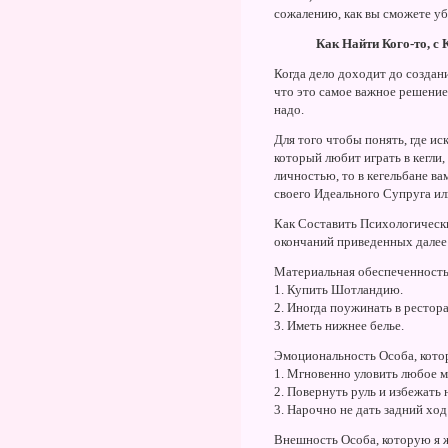
сожалению, как вы сможете уб
Как Найти Кого-то, с
Когда дело доходит до создан
что это самое важное решение
надо.
Для того чтобы понять, где ис
который любит играть в кегли,
личностью, то в кегельбане в
своего Идеального Супруга ил
Как Составить Психологическ
окончаний приведенных далее
Материальная обеспеченность 
1. Купить Шотландию.
2. Иногда поужинать в рестора
3. Иметь нижнее белье.
Эмоциональность Особа, котор
1. Мгновенно уловить любое м
2. Повернуть руль и избежать 
3. Нарочно не дать задний ход
Внешность Особа, которую я ж