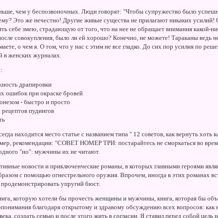
еньше, чем у беспозвоночных. Люди говорят: "Чтобы супружество было успешн
ему? Это же нечестно! Другие живые существа не прилагают никаких усилий!
ть себе змею, страдающую от того, что на нее не обращает внимания какой-ни
сле совокупления, было ли ей хорошо? Конечно, не можете! Тараканы ведь н
аете, о чем я. О том, что у нас с этим не все гладко. До сих пор усилия по ре
й в женских журналах.
:
жность драпировки
х ошибок при окраске бровей
онезом - быстро и просто
 рецептов пудингов
ть
сегда находится место статье с названием типа " 12 советов, как вернуть хоть
имер, рекомендации: "СОВЕТ НОМЕР ТРИ: постарайтесь не сморкаться во время
одного "но": мужчины их не читают.
вные новости и приключенческие романы, в которых главными героями явля
бразом с помощью огнестрельного оружия. Впрочем, иногда в этих романах в
- продемонстрировать упругий бюст.
нига, которую хотели бы прочесть женщины и мужчины, книга, которая бы объ
опонимания благодаря открытому и здравому обсуждению всех вопросов: как 
века, создать семью и после этого жить в согласии. Я ставил перед собой цель 