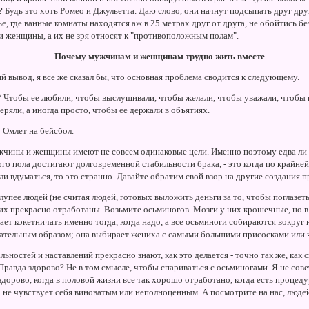
 Будь это хоть Ромео и Джульетта. Даю слово, они начнут подсыпать друг друг
ье, где ванные комнаты находятся аж в 25 метрах друг от друга, не обойтись б
 женщины, а их не зря относят к "противоположным полам".
Почему мужчинам и женщинам трудно жить вместе
 вывод, я все же сказал бы, что основная проблема сводится к следующему.
?
Чтобы ее любили, чтобы выслушивали, чтобы желали, чтобы уважали, чтобы 
ряли, а иногда просто, чтобы ее держали в объятиях.
?
Омлет на бейсбол.
жчины и женщины имеют не совсем одинаковые цели. Именно поэтому едва ли 
о пола достигают долговременной стабильности брака, - это когда по крайней
и вдуматься, то это странно. Давайте обратим свой взор на другие создания 
лупее людей (не считая людей, готовых выложить деньги за то, чтобы поглазеть
х прекрасно отработаны. Возьмите осьминогов. Мозги у них крошечные, но в 
ет кокетничать именно тогда, когда надо, а все осьминоги собираются вокруг
кательным образом; она выбирает жениха с самыми большими присосками или ч
ьностей и наставлений прекрасно знают, как это делается - точно так же, как 
Правда здорово? Не в том смысле, чтобы спариваться с осьминогами. Я не сове
 здорово, когда в половой жизни все так хорошо отработано, когда есть процеду
ла не чувствует себя виноватым или неполноценным. А посмотрите на нас, люде