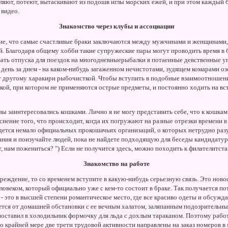
ляют, потеют, вытаскивают из подошв иглы морских ежей, и при этом каждый б
 видео.
Знакомство через клубы и ассоциации
ие, что самые счастливые браки заключаются между мужчинами и женщинам
ей. Благодаря общему хобби такие супружеские пары могут проводить время в
вать отпуска для поездок на многодневныерыбалки в потаенные девственные у
, день за днем - на каком-нибудь загаженном нечистотами, зудящем комарами оз
ет другому харакири рыбочисткой. Чтобы вступить в подобные взаимоотношения
акой, при котором не применяются острые предметы, и постоянно ходить на вс
вы заинтересовались кошками. Лично я не могу представить себе, что к кошка
снение того, что происходит, когда их погружают на разные отрезки времени в
айдется немало официальных прокошачьих организаций, о которых нетрудно раз
ания и поизучайте людей, пока не найдете подходящую для беседы кандидатур
 нам пожениться? ") Если не получится здесь, можно походить к филателитстам
Знакомство на работе
реждение, то со временем вступите в какую-нибудь серьезную связь. Это новос
еловеком, который официально уже с кем-то состоит в браке. Так получается по
- это в высшей степени романтическое место, где все красиво одеты и обсужда
ется от домашней обстановки с ее вечным халатом, заляпанным подозрительн
поставил в холодильник формочку для льда с дохлым тараканом. Поэтому рабо
о крайней мере две трети трудовой активности направлены на заказ номеров в