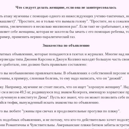
Что следует делать женщине, если она не заинтересовалась
ть атаку мужчины с помощью одного из нижеследующих учтиво-тактичных, но 
кашляет)". "Простите, но я только что вымыла голову". "Простите, но к сожа
иппа, увеличенного в несколько миллионов раз". Если такт не срабатывает, а м
авляет себе женщины, которая не захотела бы зачать с его помощью ребенка, 
ример, применить нервно-паралитический газ.
Знакомства по объявлению
платных объявлениях, которые попадаются в газетах и журналах. Многие над н
ерзвезды типа Джонни Карсона и Джоун Коллинз находят большую часть своих
е сработало, оно должно быть правильно составлено:
то вы необыкновенно привлекательны. В объявлениях о собственной персоне ник
чины, к примеру, слоновая болезнь, то ему надо написать, что он "дюжий".
чку. Например, мужчине не стоит писать, что он ищет "хорошую женщину". Над
 см и весом 49,5 кг, родившуюся под знаком Козерога, имеющую хорватское 
олученную в институте Дюка". Пусть все знают, что он может позволить себе п
ийся тюфяк, вынужденный искать знакомства по объявлению.
что вы любите "ужины при свечах и продолжительные прогулки по пляжу".
х подобных объявлениях, и не потому, что кто-то действительно хочет подолгу
о они Романтичны и Чувствительны. Американские пляжи битком забиты встрет