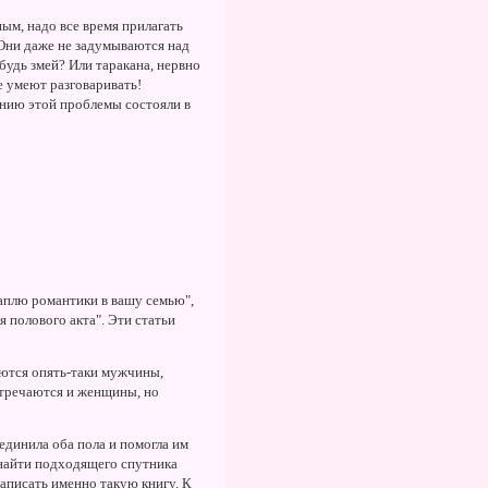
ым, надо все время прилагать
 Они даже не задумываются над
будь змей? Или таракана, нервно
е умеют разговаривать!
шению этой проблемы состояли в
 каплю романтики в вашу семью",
 полового акта". Эти статьи
ются опять-таки мужчины,
стречаются и женщины, но
единила оба пола и помогла им
найти подходящего спутника
написать именно такую книгу. К