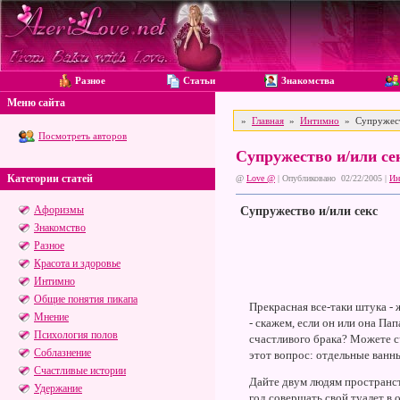
Разное
Статьи
Знакомства
Меню сайта
»
Главная
»
Интимно
» Супружеств
Посмотреть авторов
Супружество и/или се
Категории статей
@
Love @
| Опубликовано 02/22/2005 |
Ин
Афоризмы
Супружество и/или секс
Знакомство
Разное
Красота и здоровье
Интимно
Общие понятия пикапа
Прекрасная все-таки штука - 
Мнение
- скажем, если он или она Пап
Психология полов
счастливого брака? Можете с
Соблазнение
этот вопрос: отдельные ванн
Счастливые истории
Дайте двум людям пространств
Удержание
год совершать свой туалет в 