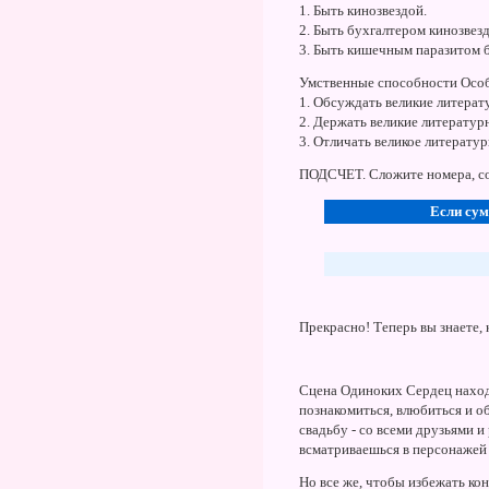
1. Быть кинозвездой.
2. Быть бухгалтером кинозвез
3. Быть кишечным паразитом б
Умственные способности Особа
1. Обсуждать великие литерат
2. Держать великие литератур
3. Отличать великое литерату
ПОДСЧЕТ. Сложите номера, со
Если сум
Прекрасно! Теперь вы знаете, 
Сцена Одиноких Сердец находи
познакомиться, влюбиться и о
свадьбу - со всеми друзьями и
всматриваешься в персонажей
Но все же, чтобы избежать ко