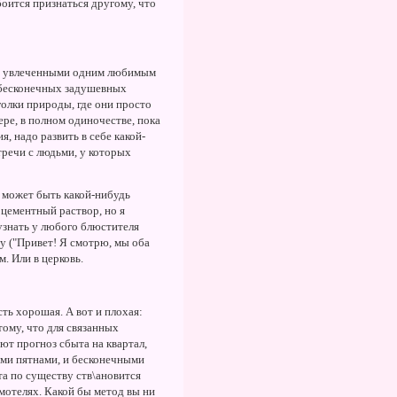
оится признаться другому, что
и, увлеченными одним любимым
 бесконечных задушевных
голки природы, где они просто
ере, в полном одиночестве, пока
, надо развить в себе какой-
тречи с людьми, у которых
м может быть какой-нибудь
 цементный раствор, но я
узнать у любого блюстителя
у ("Привет! Я смотрю, мы оба
. Или в церковь.
ть хорошая. А вот и плохая:
тому, что для связанных
ют прогноз сбыта на квартал,
ыми пятнами, и бесконечными
та по существу ств\ановится
 мотелях. Какой бы метод вы ни