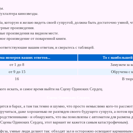
ды.
ухгалтера кинозвезды.
, которую я желаю видеть своей супругой, должна быть достаточно умной, ч
урные произведения.
ные произведения на видном месте.
рное произведение от поваренной книги.
ответствуюшие вашим ответам, и сверьтесь с таблицей.
ма номеров ваших ответов...
То с наибольшей
от 1 до 8
Замужем за к
от 9 до 15
Обручена с к
16
В тюр
кого искать, и самое время выйти на Сцену Одиноких Сердец.
Сцена Одиноких Сердец
тся в барах, а там так темно и шумно, что просто немыслимо кого-то рассмо
бручиться, даже хорошенько не разглядев своего будущего супруга, а потом п
 родственниками - и обнаружить, что вы помолвлены с автоматом для размена де
 Сцены Одиноких Сердец, этот вариант не кажется самым катастрофичным).
нфуза, умные люди делают так: обходят зал и осторожно освещают карманным