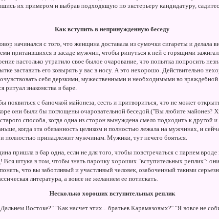
шись их примером и выбрав подходящую по экстерьеру кандидатуру, садитесь
Как вступить в непринужденную беседу
вор начинался с того, что женщина доставала из сумочки сигареты и делала ви
семи притаившихся в засаде мужчин, чтобы ринуться к ней с горящими зажигал
рение настолько утратило свое былое очарование, что попытка попросить незн
тке заставить его ковырять у вас в носу. А это нехорошо. Действительно не
очувствовать себя дерзкими, мужественными и необходимыми во враждебной 
ся ритуал знакомства в баре.
бы появиться с баночкой майонеза, сесть и притвориться, что не может открыт
коре они были бы поглощены очаровательной беседой.("Вы любите майонез? Хм
старого способа, когда одна из сторон вынуждена смело подходить к другой и
аньше, когда эта обязанность целиком и полностью лежала на мужчинах, и сейч
 и полностью принадлежит мужчинам. Мужики, тут нечего бояться.
ина пришла в бар одна, если не для того, чтобы повстречаться с парнем вроде 
д! Вся штука в том, чтобы знать парочку хороших "вступительных реплик": они
онять, что вы заботливый и участливый человек, озабоченный такими серьез
сическая литература, а вовсе не желанием ее потискать.
Несколько хороших вступительных реплик
а Дальнем Востоке?" "Как насчет этих... братьев Карамазовых?" "Я вовсе не соб