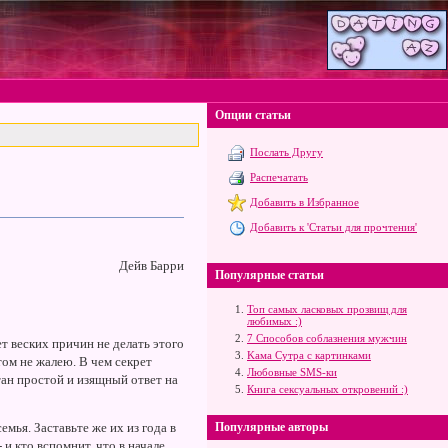
Опции статьи
Послать Другу
Распечатать
Добавить в Избранное
Добавить к 'Статьи для прочтения'
Дейв Барри
Популярные статьи
Топ самых ласковых прозвищ для
любимых :)
7 Способов соблазнения мужчин
ет веских причин не делать этого
Kама Сутра с картинками
этом не жалею. В чем секрет
Любовные SMS-ки
тан простой и изящный ответ на
Книга сексуальных откровений :)
мья. Заставьте же их из года в
Популярные авторы
и кто вспомнит, что в начале