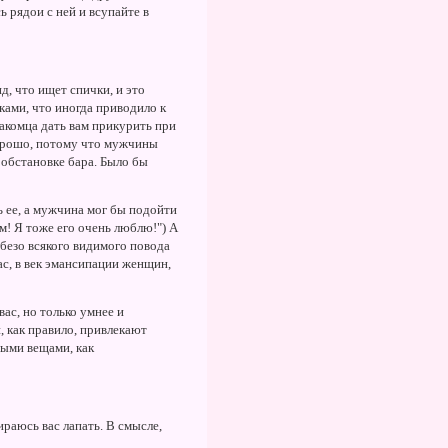
 рядои с ней и всупайте в
д, что ищет спички, и это
ками, что иногда приводило к
акомца дать вам прикурить при
хорошо, потому что мужчины
обстановке бара. Было бы
ь ее, а мужчина мог бы подойти
! Я тоже его очень люблю!") А
 безо всякого видимого повода
ас, в век эмансипации женщин,
вас, но только умнее и
, как правило, привлекают
ными вещами, как
ираюсь вас лапать. В смысле,