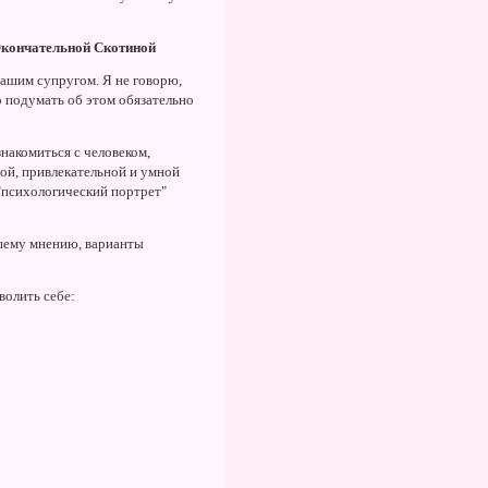
Окончательной Скотиной
вашим супругом. Я не говорю,
о подумать об этом обязательно
знакомиться с человеком,
ьной, привлекательной и умной
 "психологический портрет"
шему мнению, варианты
волить себе: