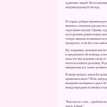
одиноких людей. Воспользовав
непринужденную беседу.
В старые добрые времена разго
являлось сигналом для шести-
серьезным ожогам. Однако, ку
посторонних равносильна попы
теперь лишены возможности п
прекрасно, если бы у нас имел
Ну, например, женщина могла 
и предложить ей помощь, и вс
пока что мы недалеко ушли от 
пытаться начать разговор. И р
инициатива все также целиком
В конце концов, зачем бы женщ
привлекательнее? Итак, впере
внимание женщины и дают ей п
международная политика и клас
"Как насчет этих... проблем н
здесь, в баре".