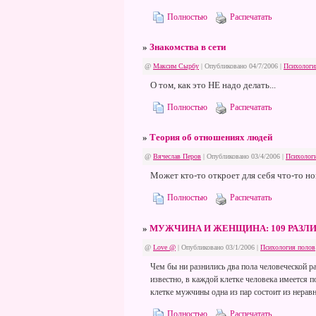
Полностью
Распечатать
»
Знакомства в сети
@
Максим Сырбу
| Опубликовано 04/7/2006 |
Психологи
О том, как это НЕ надо делать...
Полностью
Распечатать
»
Теория об отношениях людей
@
Вячеслав Перов
| Опубликовано 03/4/2006 |
Психолог
Может кто-то откроет для себя что-то нов
Полностью
Распечатать
»
МУЖЧИНА И ЖЕНЩИНА: 109 РАЗЛ
@
Love @
| Опубликовано 03/1/2006 |
Психология полов
Чем бы ни разнились два пола человеческой р
известно, в каждой клетке человека имеется 
клетке мужчины одна из пар состоит из нерав
Полностью
Распечатать