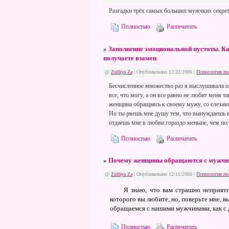
Разгадки трёх самых больших мужчких секре
Полностью
Распечатать
»
Заполнение эмоциональной пустоты. Ка
получаете взамен
@
Zulfiya Za
| Опубликовано 12/22/2006 |
Психология по
Бесчисленное множество раз я выслушивала п
все, что могу, а он все равно не любит меня т
женщина обращаясь к своему мужу, со слезами 
Но ты рвешь мне душу тем, что вынуждаешь вы
отдаешь мне в любви гораздо меньше, чем по
Полностью
Распечатать
»
Почему женщины обращаются с мужчи
@
Zulfiya Za
| Опубликовано 12/11/2006 |
Психология по
Я знаю, что вам страшно неприятн
которого вы любите, но, поверьте мне, в
обращаемся с нашими мужчинами, как с
Полностью
Распечатать