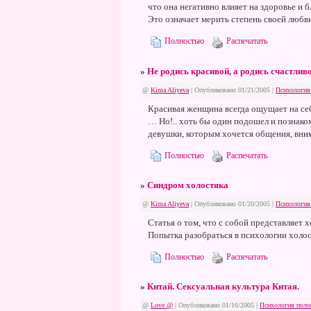
что она негативно влияет на здоровье и б
Это означает мерить степень своей любв
Полностью
Распечатать
»
Не родись красивой, а родись счастлив
@
Kima Aliyeva
| Опубликовано 01/21/2005 |
Психология
Красивая женщина всегда ощущает на себ
… Но!.. хоть бы один подошел и познако
девушки, которым хочется общения, вни
Полностью
Распечатать
»
Синдром холостяка
@
Kima Aliyeva
| Опубликовано 01/20/2005 |
Психология
Статья о том, что с собой представляет 
Попытка разобраться в психологии холос
Полностью
Распечатать
»
Китай. Сексуальная культура Китая.
@
Love @
| Опубликовано 01/16/2005 |
Психология поло