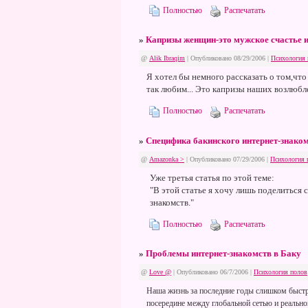
Полностью
Распечатать
»
Капризы женщин-это мужское счастье 
@
Alik Ibraqim
| Опубликовано 08/29/2006 |
Психология 
Я хотел бы немного рассказать о том,что
так любим... Это капризы наших возлюб
Полностью
Распечатать
»
Специфика бакинского интернет-знако
@
Amazonka >
| Опубликовано 07/29/2006 |
Психология 
Уже третья статья по этой теме:
"В этой статье я хочу лишь поделиться
знакомств."
Полностью
Распечатать
»
Проблемы интернет-знакомств в Баку
@
Love @
| Опубликовано 06/7/2006 |
Психология полов
Наша жизнь за последние годы слишком быстро 
посередине между глобальной сетью и реальн