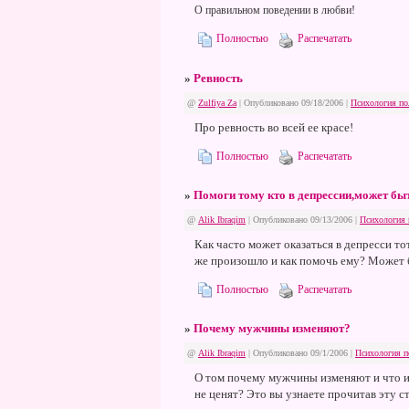
О правильном поведении в любви!
Полностью
Распечатать
»
Ревность
@
Zulfiya Za
| Опубликовано 09/18/2006 |
Психология по
Про ревность во всей ее красе!
Полностью
Распечатать
»
Помоги тому кто в депрессии,может бы
@
Alik Ibraqim
| Опубликовано 09/13/2006 |
Психология 
Как часто может оказаться в депресси то
же произошло и как помочь ему? Может 
Полностью
Распечатать
»
Почему мужчины изменяют?
@
Alik Ibraqim
| Опубликовано 09/1/2006 |
Психология п
О том почему мужчины изменяют и что и
не ценят? Это вы узнаете прочитав эту с