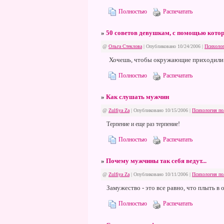
Полностью
Распечатать
»
50 советов девушкам, с помощью котор
@
Ольга Стеклова
| Опубликовано 10/24/2006 |
Психолог
Хочешь, чтобы окружающие приходили в 
Полностью
Распечатать
»
Как слушать мужчин
@
Zulfiya Za
| Опубликовано 10/15/2006 |
Психология по
Терпение и еще раз терпение!
Полностью
Распечатать
»
Почему мужчины так себя ведут...
@
Zulfiya Za
| Опубликовано 10/11/2006 |
Психология по
Замужество - это все равно, что плыть в
Полностью
Распечатать