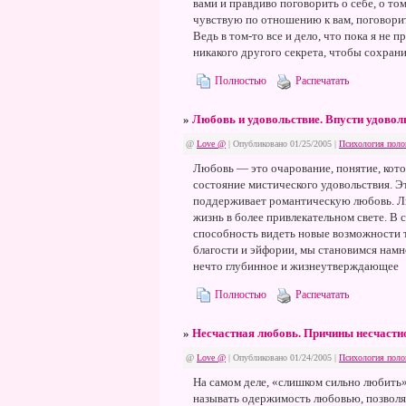
вами и правдиво поговорить о себе, о том
чувствую по отношению к вам, поговорит
Ведь в том-то все и дело, что пока я не п
никакого другого секрета, чтобы сохрани
Полностью
Распечатать
»
Любовь и удовольствие. Впусти удовол
@
Love @
| Опубликовано 01/25/2005 |
Психология поло
Любовь — это очарование, понятие, кото
состояние мистического удовольствия. Э
поддерживает романтическую любовь. Л
жизнь в более привлекательном свете. 
способность видеть новые возможности т
благости и эйфории, мы становимся намн
нечто глубинное и жизнеутверждающее
Полностью
Распечатать
»
Несчастная любовь. Причины несчастн
@
Love @
| Опубликовано 01/24/2005 |
Психология поло
На самом деле, «слишком сильно любить»
называть одержимость любовью, позволят