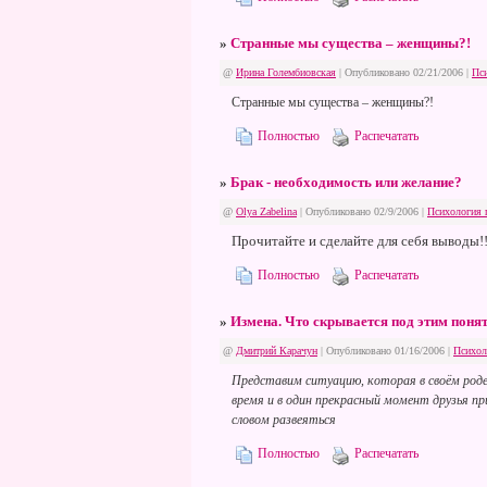
»
Странные мы существа – женщины?!
@
Ирина Голембиовская
| Опубликовано 02/21/2006 |
Пс
Странные мы существа – женщины?!
Полностью
Распечатать
»
Брак - необходимость или желание?
@
Olya Zabelina
| Опубликовано 02/9/2006 |
Психология 
Прочитайте и сделайте для себя выводы!!!
Полностью
Распечатать
»
Измена. Что скрывается под этим поня
@
Дмитрий Карачун
| Опубликовано 01/16/2006 |
Психол
Представим ситуацию, которая в своём роде
время и в один прекрасный момент друзья п
словом развеяться
Полностью
Распечатать