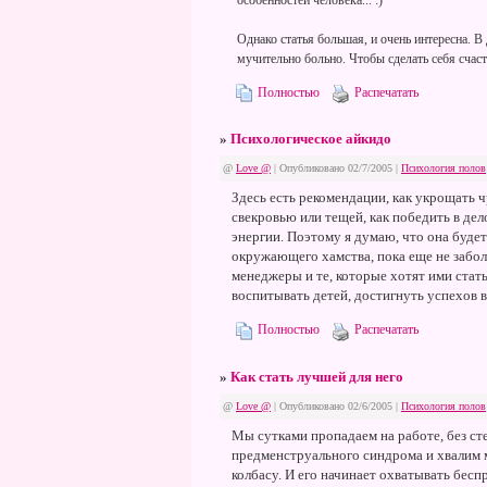
особенностей человека... :)
Однако статья большая, и очень интересна. В
мучительно больно. Чтобы сделать себя счас
Полностью
Распечатать
»
Психологическое айкидо
@
Love @
| Опубликовано 02/7/2005 |
Психология полов
Здесь есть рекомендации, как укрощать ч
свекровью или тещей, как победить в дел
энергии. Поэтому я думаю, что она буд
окружающего хамства, пока еще не забол
менеджеры и те, которые хотят ими стат
воспитывать детей, достигнуть успехов 
Полностью
Распечатать
»
Как стать лучшей для него
@
Love @
| Опубликовано 02/6/2005 |
Психология полов
Мы сутками пропадаем на работе, без с
предменструального синдрома и хвалим
колбасу. И его начинает охватывать беспр