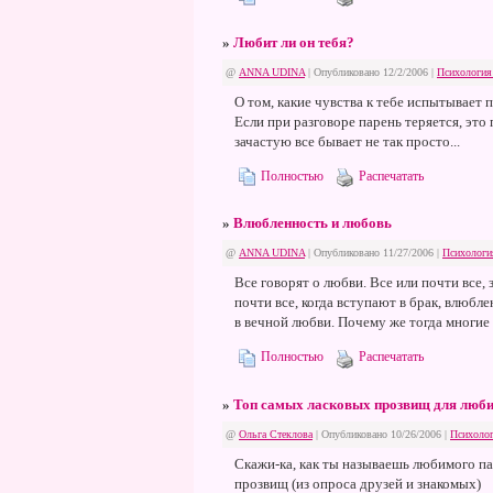
»
Любит ли он тебя?
@
ANNA UDINA
| Опубликовано 12/2/2006 |
Психология
О том, какие чувства к тебе испытывает п
Если при разговоре парень теряется, это
зачастую все бывает не так просто...
Полностью
Распечатать
»
Влюбленность и любовь
@
ANNA UDINA
| Опубликовано 11/27/2006 |
Психологи
Все говорят о любви. Все или почти все, 
почти все, когда вступают в брак, влюбле
в вечной любви. Почему же тогда многие
Полностью
Распечатать
»
Топ самых ласковых прозвищ для люби
@
Ольга Стеклова
| Опубликовано 10/26/2006 |
Психолог
Скажи-ка, как ты называешь любимого п
прозвищ (из опроса друзей и знакомых)