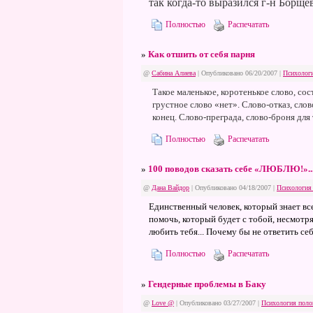
так когда-то выразился г-н Борще
Полностью
Распечатать
»
Как отшить от себя парня
@
Сабина Алиева
| Опубликовано 06/20/2007 |
Психолог
Такое маленькое, коротенькое слово, сос
грустное слово «нет». Слово-отказ, слов
конец. Слово-преграда, слово-броня для
Полностью
Распечатать
»
100 поводов сказать себе «ЛЮБЛЮ!»..
@
Дана Вайдор
| Опубликовано 04/18/2007 |
Психология
Единственный человек, который знает все
помочь, который будет с тобой, несмотря н
любить тебя... Почему бы не ответить се
Полностью
Распечатать
»
Гендерные проблемы в Баку
@
Love @
| Опубликовано 03/27/2007 |
Психология поло