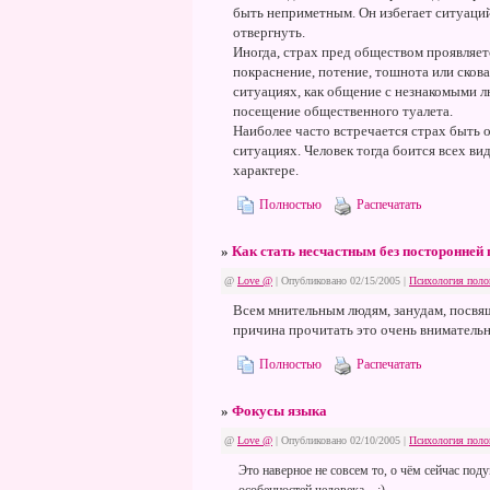
быть неприметным. Он избегает ситуаций,
отвергнуть.
Иногда, страх пред обществом проявляет
покраснение, потение, тошнота или скова
ситуациях, как общение с незнакомыми л
посещение общественного туалета.
Наиболее часто встречается страх быть
ситуациях. Человек тогда боится всех ви
характере.
Полностью
Распечатать
»
Как стать несчастным без посторонней
@
Love @
| Опубликовано 02/15/2005 |
Психология поло
Всем мнительным людям, занудам, посвящ
причина прочитать это очень внимательн
Полностью
Распечатать
»
Фокусы языка
@
Love @
| Опубликовано 02/10/2005 |
Психология поло
Это наверное не совсем то, о чём сейчас по