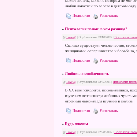
может забыть, как он с позором не мог о
любви лопаткой по голове в детском саду.
Полностью
Распечатать
»
Психология полов: в чем разница?
@
Love @
| Опубликовано 03/10/2005 |
Психология поло
Сколько существует человечество, столь
женщинами. соперничество и борьба за, 
Полностью
Распечатать
»
Любовь и влюбленность
@
Love @
| Опубликовано 03/9/2005 |
Психология полов
В ХХ веке психологов, психоаналитиков, психо
изучением всего спектра любовных чувств м
огромный материал для изучений и анализа
Полностью
Распечатать
»
Будь плохим
@
Love @
| Опубликовано 02/28/2005 |
Психология поло