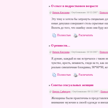
»
О сексе в подростковом возрасте
@
Натали Кисскина
| Опубликовано 10/15/2007 |
Психоло
Эту тему я хотела бы затронуть специально дл
юные девушки совершают столь серьезные оши
Вплоть до того, что ошибку свою они буду ис
Полностью
Распечатать
»
О ревности…
@
Натали Кисскина
| Опубликовано 10/10/2007 |
Психоло
Я думаю, каждый из нас встречался с таким я
чувство, ярость, ненависть, глядя на то, как 
реально симпатичная блондинка, 90*60*90, ко
Полностью
Распечатать
»
Cоветы сексуальных женщин
@
Наргиз Сафарзаде
| Опубликовано 09/15/2007 |
Психол
Женщины были практичны в представления
внимание мужчин к своей одежде и внешн