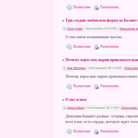
Полностью
Распечатать
»
Три стадии любви или формула Калиос
@
Silver Snake
| Опубликовано 09/9/2005 |
Психология п
О том самом возвышенном чувстве...
Полностью
Распечатать
»
Почему взрослые парни привлекательн
@
Jafar Akhundov
| Опубликовано 08/14/2005 |
Психологи
Почему взрослые парни привлекательнее 
Полностью
Распечатать
»
О нас и нам
@
Sabina Abbasi
| Опубликовано 08/2/2005 |
Психология 
Девушки бывают разные: оторвы, скромни
всех в нас есть сердце, которое ждет тог
Полностью
Распечатать