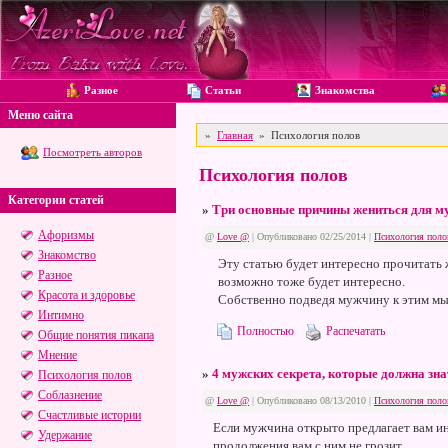
Разное
Статьи
Знакомства
Меню сайта
»
Главная
»
Психология полов
Посмотреть авторов
Психология полов
Категории статей
»
Три основные причины жениться для м
Афоризмы
@
Love @
| Опубликовано 02/25/2014 |
Психология поло
Знакомство
Эту статью будет интересно прочитать
Разное
возможно тоже будет интересно.
Красота и здоровье
Собственно подведя мужчину к этим мыс
Интимно
Полностью
Распечатать
Общие понятия пикапа
Мнение
»
4 мужских секрета, которые должна зн
Психология полов
Соблазнение
@
Love @
| Опубликовано 08/13/2010 |
Психология поло
Счастливые истории
Если мужчина открыто предлагает вам и
Удержание
продолжения вам с ним не грозит