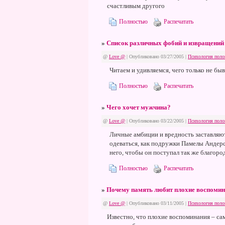
счастливым другого
Полностью
Распечатать
»
Список различных фобий и извращений
@
Love @
| Опубликовано 03/27/2005 |
Психология поло
Читаем и удивляемся, чего только не быв
Полностью
Распечатать
»
Чего хочет мужчина?
@
Love @
| Опубликовано 03/22/2005 |
Психология поло
Личные амбиции и вредность заставляют
одеваться, как подружки Памелы Андерсо
него, чтобы он поступал так же благород
Полностью
Распечатать
»
Почему память любит плохие воспоми
@
Love @
| Опубликовано 03/11/2005 |
Психология поло
Известно, что плохие воспоминания – са