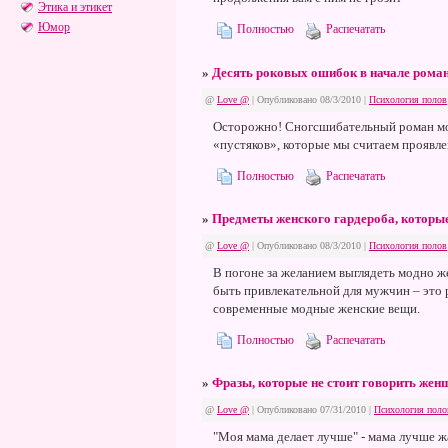
Этика и этикет
Юмор
Полностью
Распечатать
»
Десять роковых ошибок в начале рома
@
Love @
| Опубликовано 08/3/2010 |
Психология полов
Осторожно! Сногсшибательный роман може
«пустяков», которые мы считаем проявле
Полностью
Распечатать
»
Предметы женского гардероба, которы
@
Love @
| Опубликовано 08/3/2010 |
Психология полов
В погоне за желанием выглядеть модно 
быть привлекательной для мужчин – это 
современные модные женские вещи.
Полностью
Распечатать
»
Фразы, которые не стоит говорить жен
@
Love @
| Опубликовано 07/31/2010 |
Психология поло
"Моя мама делает лучше" - мама лучше жа