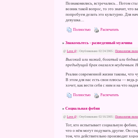
Познакомились, встречались... Потом стало
возник такой вопрос, то это значит, что 
попробуем делать это культурно. Для на
девушка....
Полностью
Распечатать
»
Знакомьтесь - разведенный мужчина
@
Love @
| Опубликовано 02/24/2005 |
Психология поло
Высокий или низкий, богатый или бедный
предыдущий брак оказался неудачным. Н
Реалии современной жизни таковы, что чу
В этом для нас есть свои плюсы — ведь 
хочет, как вести себя с ним и на что наде
Полностью
Распечатать
»
Социальная фобия
@
Love @
| Опубликовано 02/16/2005 |
Психология поло
Тот, кто испытывает социальную фобию, 
что о нём могут подумать другие. Он ста
том, что действительно производит хоро