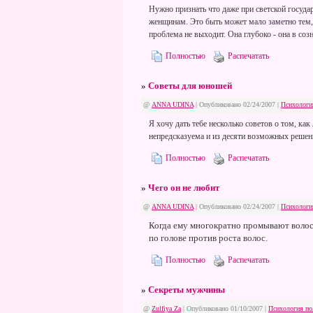
Нужно признать что даже при светской госуда
женщинам. Это быть может мало заметно тем, 
проблема не выходит. Она глубоко - она в соз
Полностью
Распечатать
»
Советы для юношей
@
ANNA UDINA
| Опубликовано 02/24/2007 |
Психологи
Я хочу дать тебе несколько советов о том, как
непредсказуема и из десяти возможных решен
Полностью
Распечатать
»
Чего он не любит
@
ANNA UDINA
| Опубликовано 02/24/2007 |
Психологи
Когда ему многократно промывают волос
по голове против роста волос.
Полностью
Распечатать
»
Секреты мужчины
@
Zulfiya Za
| Опубликовано 01/10/2007 |
Психология по