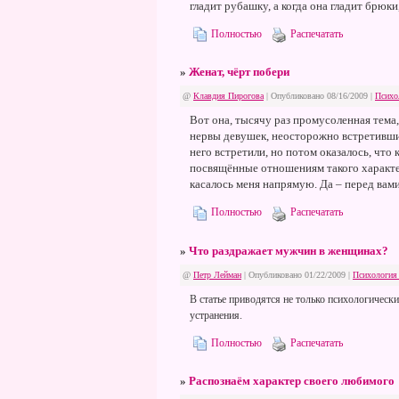
гладит рубашку, а когда она гладит брюки
Полностью
Распечатать
»
Женат, чёрт побери
@
Клавдия Пирогова
| Опубликовано 08/16/2009 |
Психо
Вот она, тысячу раз промусоленная тема, 
нервы девушек, неосторожно встретивши
него встретили, но потом оказалось, что
посвящённые отношениям такого характер
касалось меня напрямую. Да – перед вам
Полностью
Распечатать
»
Что раздражает мужчин в женщинах?
@
Петр Лейман
| Опубликовано 01/22/2009 |
Психология
В статье приводятся не только психологическ
устранения.
Полностью
Распечатать
»
Распознаём характер своего любимого