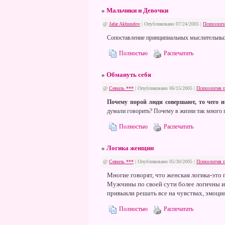
»
Мальчики и Девочки
@
Jafar Akhundov
| Опубликовано 07/24/2005 |
Психологи
Сопоставление принципиальных мыслительных
Полностью
Распечатать
»
Обмануть себя
@
Севиль ***
| Опубликовано 06/15/2005 |
Психология 
Почему порой люди совершают, то чего н
думали говорить? Почему в жизни так много 
Полностью
Распечатать
»
Логика женщин
@
Севиль ***
| Опубликовано 05/30/2005 |
Психология 
Многие говорят, что женская логика-это 
Мужчины по своей сути более логичны и
привыкли решать все на чувствах, эмоц
Полностью
Распечатать