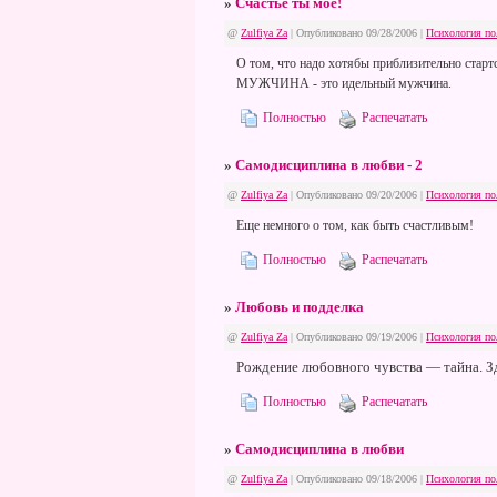
»
Счастье ты мое!
@
Zulfiya Za
| Опубликовано 09/28/2006 |
Психология по
О том, что надо хотябы приблизительно ста
МУЖЧИНА - это идельный мужчина.
Полностью
Распечатать
»
Самодисциплина в любви - 2
@
Zulfiya Za
| Опубликовано 09/20/2006 |
Психология по
Еще немного о том, как быть счастливым!
Полностью
Распечатать
»
Любовь и подделка
@
Zulfiya Za
| Опубликовано 09/19/2006 |
Психология по
Рождение любовного чувства — тайна. Зд
Полностью
Распечатать
»
Самодисциплина в любви
@
Zulfiya Za
| Опубликовано 09/18/2006 |
Психология по