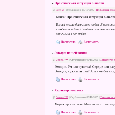
»
Практическая интуиция в любви
@
Love @
| Опубликовано 05/19/2005 |
Психология поло
Книга:
Практическая интуиция в любви
В моей жизни было много любви. Я посвяти
я любила и люблю. С любовью и признатель
как сильно я вас люблю...
Полностью
Распечатать
»
Эмоции нашей жизни.
@
Севиль ***
| Опубликовано 05/19/2005 |
Психология 
Эмоции.
Ум или чувства? Сердце или раз
Эмоции, нужны ли они? А как же без них
Полностью
Распечатать
»
Характер человека
@
Севиль ***
| Опубликовано 05/16/2005 |
Психология 
Характер
человека. Можно ли его перед
Полностью
Распечатать