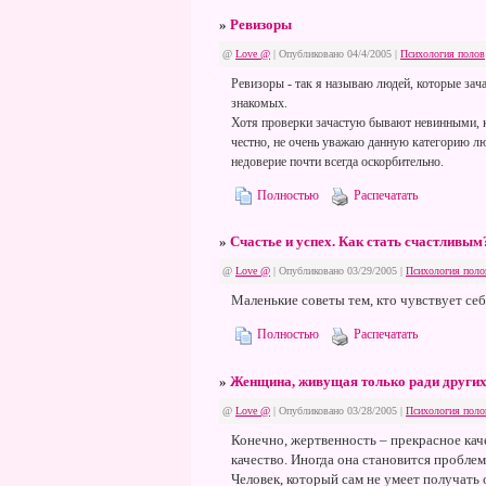
»
Ревизоры
@
Love @
| Опубликовано 04/4/2005 |
Психология полов
Ревизоры - так я называю людей, которые за
знакомых.
Хотя проверки зачастую бывают невинными, как
честно, не очень уважаю данную категорию люд
недоверие почти всегда оскорбительно.
Полностью
Распечатать
»
Счастье и успех. Как стать счастливым
@
Love @
| Опубликовано 03/29/2005 |
Психология поло
Маленькие советы тем, кто чувствует се
Полностью
Распечатать
»
Женщина, живущая только ради други
@
Love @
| Опубликовано 03/28/2005 |
Психология поло
Конечно, жертвенность – прекрасное кач
качество. Иногда она становится проблемо
Человек, который сам не умеет получать 