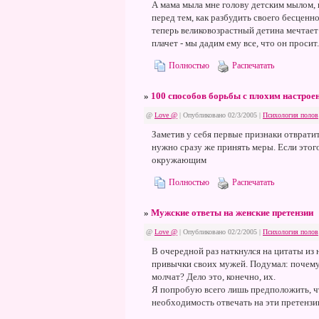
А мама мыла мне голову детским мылом, 
перед тем, как разбудить своего бесценно
теперь великовозрастный детина мечтает 
плачет - мы дадим ему все, что он просит.
Полностью
Распечатать
»
100 способов борьбы с плохим настрое
@
Love @
| Опубликовано 02/3/2005 |
Психология полов
Заметив у себя первые признаки отвратит
нужно сразу же принять меры. Если этого
окружающим
Полностью
Распечатать
»
Мужские ответы на женские претензии
@
Love @
| Опубликовано 02/2/2005 |
Психология полов
В очередной раз наткнулся на цитаты и
привычки своих мужей. Подумал: почему
молчат? Дело это, конечно, их.
Я попробую всего лишь предположить, ч
необходимость отвечать на эти претензи