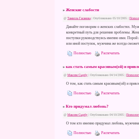
»
Женские слабости
@
Тамилла Гасанова
| Опубликовано 05/10/2005 |
Психол
Давайте поговорим о женских слабостях. Мужс
конкретный путь для решения проблемы. Жен
поступки руководствуясь именно ими. Порой 
или иной поступок, мужчина же всегда сможет
Полностью
Распечатать
»
как стать самым красивым(ой) и прив
@
Максим Сырбу
| Опубликовано 04/14/2005 |
Психолог
О том, как стать самым красивым(ой) и прив
Полностью
Распечатать
»
Кто придумал любовь?
@
Максим Сырбу
| Опубликовано 04/10/2005 |
Психолог
О том кто именно придумал любовь, мужчина 
Полностью
Распечатать