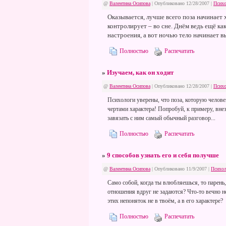
@
Валентина Осипова
| Опубликовано 12/28/2007 |
Психо
Оказывается, лучше всего поза начинает х
контролирует – во сне. Днём ведь ещё к
настроения, а вот ночью тело начинает в
Полностью
Распечатать
»
Изучаем, как он ходит
@
Валентина Осипова
| Опубликовано 12/28/2007 |
Психо
Психологи уверены, что поза, которую человек
чертами характера! Попробуй, к примеру, внеза
завязать с ним самый обычный разговор...
Полностью
Распечатать
»
9 способов узнать его и себя получше
@
Валентина Осипова
| Опубликовано 11/9/2007 |
Психол
Само собой, когда ты влюбляешься, то парень
отношения вдруг не задаются? Что-то вечно н
этих непоняток не в твоём, а в его характере?
Полностью
Распечатать