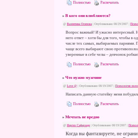
Полностью
Распечатать
»
В кого они влюбляются?
@
Валентина Осипова
| Опубликовано 08/29/2007 |
Психо
Вопрос важный! И ужасно интересный. На
него ответ – хотя бы для того, чтобы в о
числе тех самых, выбираемых парнями. П
чаще всего выбирают свою противополож
уверенные в себе челы – девчонок робк
Полностью
Распечатать
»
Что нужно мужчине
@
Love @
| Опубликовано 08/19/2007 |
Психология поло
Написать данную статейку меня побудил
Полностью
Распечатать
»
Мечтать не вредно
@
Наргиз Сафарзаде
| Опубликовано 08/19/2007 |
Психол
Когда вы фантазируете, не ограни