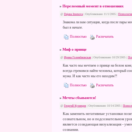
»
Переломный момент в отношениях
@
Dajana Imenova
| Опубликовано 11/1/2005 |
Психологи
Знакома ли вам ситуация, когда после пары ме
был в начале.
Полностью
Распечатать
»
Миф о принце
@
Ирина Голембиовская
| Опубликовано 10/29/2005 |
Пс
Как часто мы мечтаем о принце на белом коне,
всегда стремимся найти человека, который с
мужа. И как часто мы его находим?!
Полностью
Распечатать
»
Мечты сбываются!
@
Георгий Кузнецов
| Опубликовано 10/14/2005 |
Психол
Как заменить негативные установки пози
сознательном, но и подсознательном ур
является созидающая визуализация - уме
сознании.