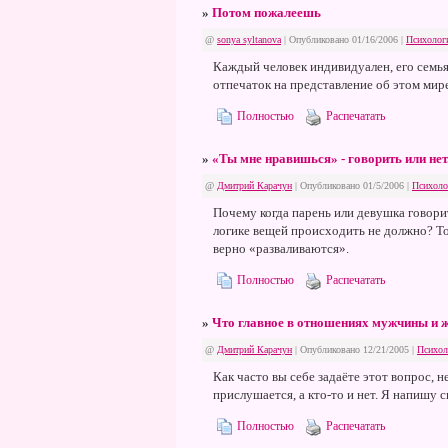
»
Потом пожалеешь
@
sonya syltanova
| Опубликовано 01/16/2006 |
Психолог
Каждый человек индивидуален, его семья
отпечаток на представление об этом мире
Полностью
Распечатать
»
«Ты мне нравишься» - говорить или нет
@
Дмитрий Карачун
| Опубликовано 01/5/2006 |
Психоло
Почему когда парень или девушка говори
логике вещей происходить не должно? То
верно «разваливаются».
Полностью
Распечатать
»
Что главное в отношениях мужчины и 
@
Дмитрий Карачун
| Опубликовано 12/21/2005 |
Психол
Как часто вы себе задаёте этот вопрос, 
прислушается, а кто-то и нет. Я напишу 
Полностью
Распечатать