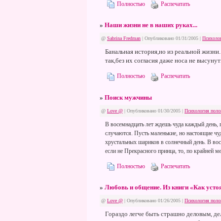
Полностью
Распечатать
»
Наши жизни не в наших руках...
@
Sabrina Fredman
| Опубликовано 01/31/2005 |
Психоло
Банальная история,но из реальной жизни.
так,без их согласия даже носа не высунут
Полностью
Распечатать
»
Поиск мужчины
@
Love @
| Опубликовано 01/30/2005 |
Психология поло
В восемнадцать лет ждешь чуда каждый день, п
случаются. Пусть маленькие, но настоящие чу
хрустальных шариков в солнечный день. В во
если не Прекрасного принца, то, по крайней 
Полностью
Распечатать
»
Любовь и общение. Из книги «Как усто
@
Love @
| Опубликовано 01/26/2005 |
Психология поло
Гораздо легче быть страшно деловым, де