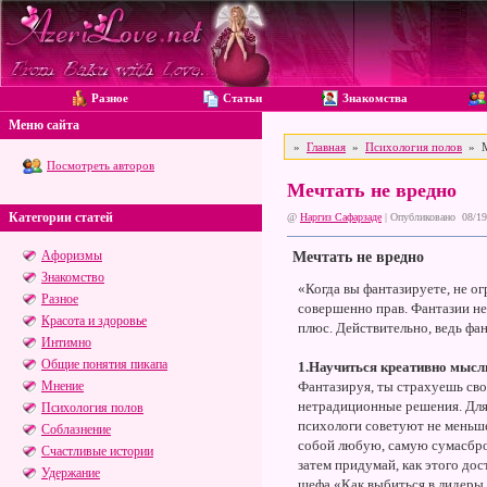
Разное
Статьи
Знакомства
Меню сайта
»
Главная
»
Психология полов
» М
Посмотреть авторов
Мечтать не вредно
Категории статей
@
Наргиз Сафарзаде
| Опубликовано 08/19
Афоризмы
Мечтать не вредно
Знакомство
«Когда вы фантазируете, не ог
Разное
совершенно прав. Фантазии не
Красота и здоровье
плюс. Действительно, ведь фа
Интимно
Общие понятия пикапа
1.Научиться креативно мысл
Мнение
Фантазируя, ты страхуешь сво
нетрадиционные решения. Для 
Психология полов
психологи советуют не меньш
Соблазнение
собой любую, самую сумасброд
Счастливые истории
затем придумай, как этого до
Удержание
шефа «Как выбиться в лидеры 