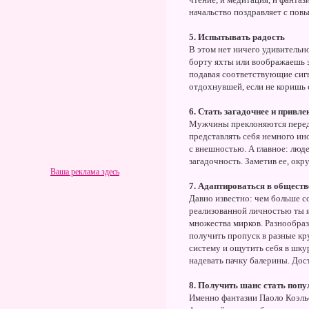
начальство поздравляет с повы
5. Испытывать радость
В этом нет ничего удивительн
борту яхты или воображаешь э
подавая соответствующие сигн
отдохнувшей, если не коришь с
6. Стать загадочнее и привле
Мужчины преклоняются перед 
представлять себя немного ин
с внешностью. А главное: люде
загадочность. Заметив ее, окр
Ваша реклама здесь
7. Адаптироваться в обществ
Давно известно: чем больше с
реализованной личностью ты я
множества мирков. Разнообраз
получить пропуск в разные кр
систему и ощутить себя в шку
надевать пачку балерины. Дос
8. Получить шанс стать поп
Именно фантазии Паоло Коэльо