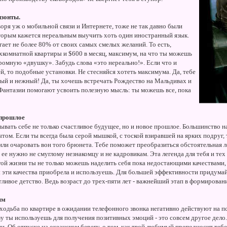
изонты.
оря уж о мобильной связи и Интернете, тоже не так давно были
оторым кажется нереальным выучить хоть один иностранный язык.
гает не более 80% от своих самых смелых желаний. То есть,
ехкомнатной квартиры и $600 в месяц, максимум, на что ты можешь
скромную «двушку». Забудь слова «это нереально!». Если что и
, то подобные установки. Не стесняйся хотеть максимума. Да, тебе
ый и нежный! Да, ты хочешь встречать Рождество на Мальдивах и
Фантазии помогают усвоить полезную мысль: ты можешь все, пока
 прошлое
вать себе не только счастливое будущее, но и новое прошлое. Большинство н
ом. Если ты всегда была серой мышкой, с тоской взиравшей на ярких подруг,
или очаровать вон того брюнета. Тебе поможет преобразиться обстоятельная л
ее нужно не смуглому незнакомцу и не кадровикам. Эта легенда для тебя и тех
гой жизни ты не только можешь наделить себя пока недостающими качествами,
ты эти качества приобрела и используешь. Для большей эффективности придумай
тливое детство. Ведь возраст до трех-пяти лет - важнейший этап в формирован
ым
 ходьба по квартире в ожидании телефонного звонка негативно действуют на пс
у ты используешь для получения позитивных эмоций - это совсем другое дело
ии. Об отпуске на океанском берегу, о том, как твой любимый преподносит тебе