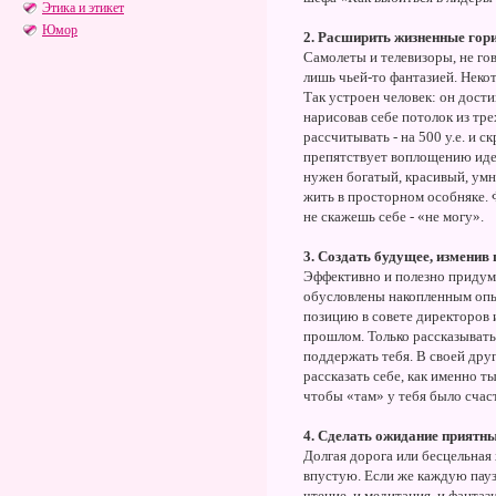
Этика и этикет
Юмор
2. Расширить жизненные гор
Самолеты и телевизоры, не гов
лишь чьей-то фантазией. Нек
Так устроен человек: он дости
нарисовав себе потолок из тр
рассчитывать - на 500 у.е. и 
препятствует воплощению идей
нужен богатый, красивый, умн
жить в просторном особняке. 
не скажешь себе - «не могу».
3. Создать будущее, изменив
Эффективно и полезно придумы
обусловлены накопленным опыт
позицию в совете директоров 
прошлом. Только рассказывать 
поддержать тебя. В своей дру
рассказать себе, как именно 
чтобы «там» у тебя было счас
4. Сделать ожидание приятн
Долгая дорога или бесцельная
впустую. Если же каждую пауз
чтение, и медитация, и фантаз