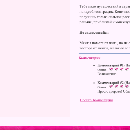
Тебе мало путешествий в стран
понадобится график. Конечно,
получишь только сильное расс
раньше, приближай и конечную
Не зацикливайся
Мечты помогают жить, но не с
восторг от мечты, желая ее во
Комментарии
Комментарий #1
(На
Оценка
Великолепно
Комментарий #2
(На
Оценка
Просто здорово! Обяз
Послать Комментарий