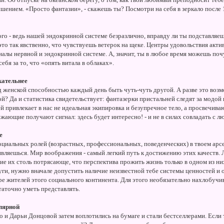
шением. «Просто фантазии», - скажешь ты? Посмотри на себя в зеркало после 
ого - ведь нашей эндокринной системе безразлично, вправду ли ты подставляе
то так явственно, что чувствуешь ветерок на щеке. Центры удовольствия акти
алы нервной и эндокринной системе. А, значит, ты в любое время можешь поч
ебя за то, что «опять витала в облаках».
кательнее
женской способностью каждый день быть чуть-чуть другой. А разве это воз
ой? Да и статистика свидетельствует: фантазерки пристальней следят за модо
й привлекает в нас не идеальная экипировка и безупречное тело, а просвечив
ужающие получают сигнал: здесь будет интересно! - и не в силах совладать с 
е
оциальных ролей (возрастных, профессиональных, поведенческих) в твоем арсе
вляешься. Мир воображения - самый легкий путь к достижению этих качеств.
ие их столь потрясающе, что перспектива прожить жизнь только в одном из ни
уги, нужно вначале допустить наличие неизвестной тебе системы ценностей и 
ре жителей этого социального континента. Для этого необязательно нахлобучи
таточно уметь представлять.
улярной
 и Дарьи Донцовой затем воплотились на бумаге и стали бестселлерами. Есл