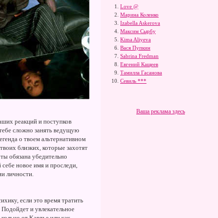
Love @
Марина Коленко
Izabella Askerova
Максим Сырбу
Kima Aliyeva
Вася Пупкин
Sabrina Fredman
Евгений Кащеев
Тамилла Гасанова
Севиль ***
Ваша реклама здесь
аших реакций и поступков
 тебе сложно занять ведущую
егенда о твоем альтернативном
 твоих близких, которые захотят
 ты обязана убедительно
 себе новое имя и проследи,
ии личности.
ихику, если это время тратить
. Подойдет и увлекательное
 кольцо от Картье или как