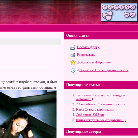
Опции статьи
Послать Другу
Распечатать
Добавить в Избранное
Добавить к 'Статьи для прочтения'
рщевский в клубе знатоков, и был
Популярные статьи
ько если это фантазии со знаком
Топ самых ласковых прозвищ для
любимых :)
7 Способов соблазнения мужчин
Kама Сутра с картинками
Любовные SMS-ки
Книга сексуальных откровений :)
Популярные авторы