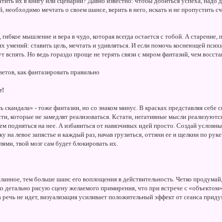
тить их в книгу или сценарий? Давно известно: чтобы добиться успеха, надо 
, необходимо мечтать о своем шансе, верить в него, искать и не пропустить с
х, гибкое мышление и вера в чудо, которая всегда остается с тобой. А старение
х умений: ставить цель, мечтать и удивляться. И если помочь коснеющей психи
 вспять. Но ведь гораздо проще не терять связи с миром фантазий, чем восстан
ветов, как фантазировать правильно
е!
 скандала» - тоже фантазии, но со знаком минус. В красках представляя себе 
ти, которые не замедлят реализоваться. Кстати, негативные мысли реализуют
 чем подняться на нее. А избавиться от навязчивых идей просто. Создай усло
у на левое запястье и каждый раз, начав грузиться, оттяни ее и щелкни по руке
ми, твой мозг сам будет блокировать их.
анное, тем больше шанс его воплощения в действительность. Четко продумай, 
ько детально рисую сцену желаемого примирения, что при встрече с «объектом
 речь не идет, визуализация усиливает положительный эффект от сеанса приду