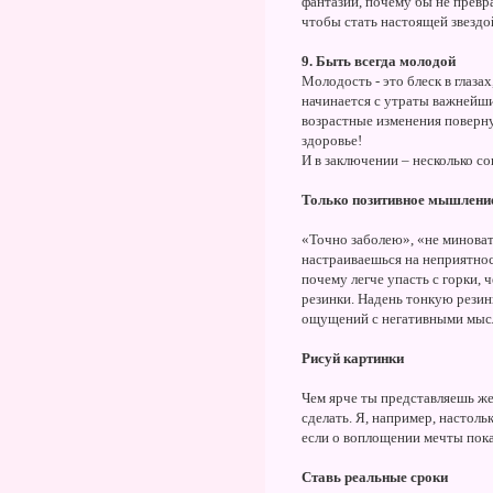
фантазий, почему бы не превра
чтобы стать настоящей звездой
9. Быть всегда молодой
Молодость - это блеск в глаза
начинается с утраты важнейши
возрастные изменения повернут
здоровье!
И в заключении – несколько со
Только позитивное мышлени
«Точно заболею», «не миновать
настраиваешься на неприятнос
почему легче упасть с горки,
резинки. Надень тонкую резинк
ощущений с негативными мысля
Рисуй картинки
Чем ярче ты представляешь жел
сделать. Я, например, настол
если о воплощении мечты пока
Ставь реальные сроки