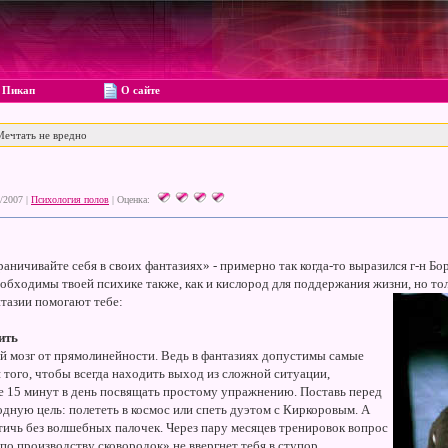
Пикап
О сайте
ечтать не вредно
/2007 |
Психология полов
|
Оценка:
раничивайте себя в своих фантазиях» - примерно так когда-то выразился г-н Бо
обходимы твоей психике также, как и кислород для поддержания жизни, но тол
нтазии помогают тебе:
ить
й мозг от прямолинейности. Ведь в фантазиях допустимы самые
того, чтобы всегда находить выход из сложной ситуации,
е 15 минут в день посвящать простому упражнению. Поставь перед
ную цель: полететь в космос или спеть дуэтом с Киркоровым. А
стичь без волшебных палочек. Через пару месяцев тренировок вопрос
по производству сковородок» не ввергнет тебя в ступор.