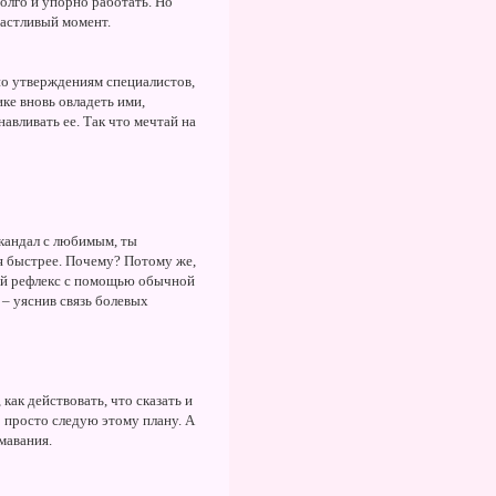
долго и упорно работать. Но
частливый момент.
, по утверждениям специалистов,
ке вновь овладеть ими,
авливать ее. Так что мечтай на
скандал с любимым, ты
ся быстрее. Почему? Потому же,
вный рефлекс с помощью обычной
 – уяснив связь болевых
как действовать, что сказать и
» просто следую этому плану. А
мавания.