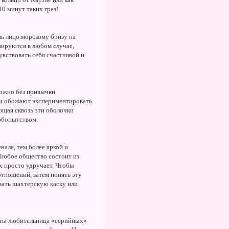
10 минут таких грез!
шь лицо морскому бризу на
вируются в любом случае,
увствовать себя счастливой и
можно без привычки
й и обожают экспериментировать
ающая сквозь эти оболочки
любопытством.
нале, тем более яркой и
 Любое общество состоит из
х просто удручает. Чтобы
отношений, затем понять эту
вать шахтерскую каску или
и ты любительница «серийных»