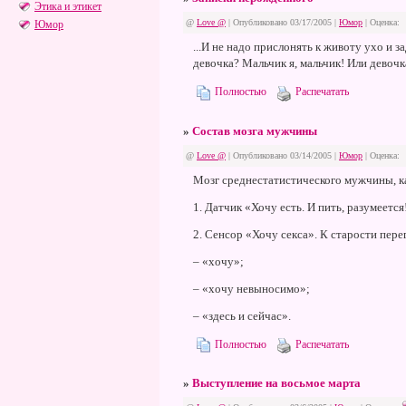
Этика и этикет
@
Love @
| Опубликовано 03/17/2005 |
Юмор
|
Оценка:
Юмор
...И не надо прислонять к животу ухо и з
девочка? Мальчик я, мальчик! Или девочк
Полностью
Распечатать
»
Состав мозга мужчины
@
Love @
| Опубликовано 03/14/2005 |
Юмор
|
Оценка:
Мозг среднестатистического мужчины, ка
1. Датчик «Хочу есть. И пить, разумеется
2. Сенсор «Хочу секса». К старости пере
– «хочу»;
– «хочу невыносимо»;
– «здесь и сейчас».
Полностью
Распечатать
»
Выступление на восьмое марта