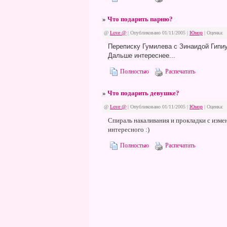
»
Что подарить парню?
@
Love @
| Опубликовано 01/11/2005 |
Юмор
|
Оценка:
Переписку Гумилева с Зинаидой Гипиу
Дальше интереснее...
Полностью
Распечатать
»
Что подарить девушке?
@
Love @
| Опубликовано 01/11/2005 |
Юмор
|
Оценка:
Спираль накаливания и прокладки с изме
интересного :)
Полностью
Распечатать