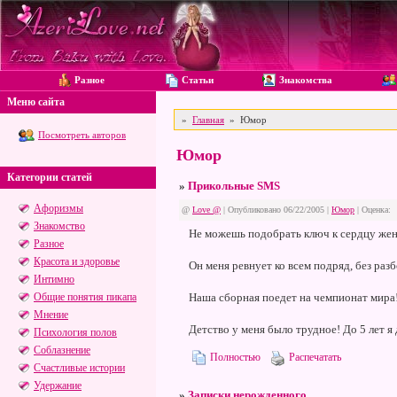
Разное
Статьи
Знакомства
Меню сайта
»
Главная
»
Юмор
Посмотреть авторов
Юмор
Категории статей
»
Прикольные SMS
Афоризмы
@
Love @
| Опубликовано 06/22/2005 |
Юмор
|
Оценка:
Знакомство
Не можешь подобрать ключ к сердцу же
Разное
Красота и здоровье
Он меня ревнует ко всем подряд, без разбо
Интимно
Общие понятия пикапа
Наша сборная поедет на чемпионат мира!
Мнение
Детство у меня было трудное! До 5 лет 
Психология полов
Соблазнение
Полностью
Распечатать
Счастливые истории
Удержание
»
Записки нерожденного