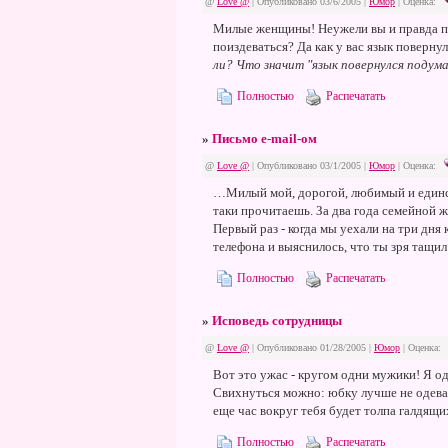
@
Love @
| Опубликовано 03/6/2005 |
Юмор
|
Оценка:
Милые женщины! Неужели вы и правда по
поиздеваться? Да как у вас язык повернул
ли? Что значит "язык повернулся подум
Полностью
Распечатать
»
Письмо e-mail-ом
@
Love @
| Опубликовано 03/1/2005 |
Юмор
|
Оценка:
…Милый мой, дорогой, любимый и единст
таки прочитаешь. За два года семейной 
Первый раз - когда мы уехали на три дня 
телефона и выяснилось, что ты зря тащил 
Полностью
Распечатать
»
Исповедь сотрудницы
@
Love @
| Опубликовано 01/28/2005 |
Юмор
|
Оценка:
Вот это ужас - кругом одни мужики! Я од
Свихнуться можно: юбку лучше не одевать 
еще час вокруг тебя будет толпа галдящих
Полностью
Распечатать