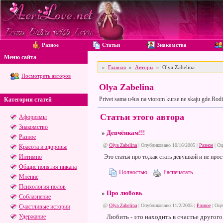
Разное
Статьи
Знакомства
Меню сайта
»
Главная
»
Авторы
» Olya Zabelina
Посмотреть авторов
Olya Zabelina
Privet sama u4us na vtorom kurse ne skaju gde.Rod
Категории статей
Статьи этого автора
Афоризмы
Знакомство
»
Девчёнкам!!!
Разное
@
Olya Zabelina
| Опубликовано 10/16/2005 |
Разное
|
Оц
Красота и здоровье
Интимно
Это статья про то,как стать девушкой и не пр
Общие понятия пикапа
Полностью
Распечатать
Мнение
Психология полов
»
Про любовь
Соблазнение
@
Olya Zabelina
| Опубликовано 11/2/2005 |
Разное
|
Оце
Счастливые истории
Удержание
Любить - это находить в счастье другого