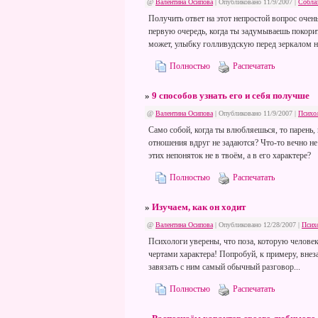
@
Валентина Осипова
| Опубликовано 11/9/2007 |
Собла
Получить ответ на этот непростой вопрос очень
первую очередь, когда ты задумываешь покори
может, улыбку голливудскую перед зеркалом н
Полностью
Распечатать
»
9 способов узнать его и себя получше
@
Валентина Осипова
| Опубликовано 11/9/2007 |
Психо
Само собой, когда ты влюбляешься, то парень,
отношения вдруг не задаются? Что-то вечно не
этих непоняток не в твоём, а в его характере?
Полностью
Распечатать
»
Изучаем, как он ходит
@
Валентина Осипова
| Опубликовано 12/28/2007 |
Псих
Психологи уверены, что поза, которую человек 
чертами характера! Попробуй, к примеру, внезап
завязать с ним самый обычный разговор...
Полностью
Распечатать