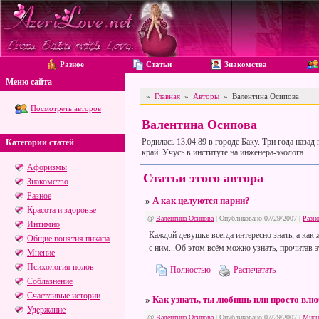
Разное
Статьи
Знакомства
Меню сайта
»
Главная
»
Авторы
» Валентина Осипова
Посмотреть авторов
Валентина Осипова
Родилась 13.04.89 в городе Баку. Три года назад
Категории статей
край. Учусь в институте на инженера-эколога.
Афоризмы
Статьи этого автора
Знакомство
Разное
»
А как целуются парни?
Красота и здоровье
@
Валентина Осипова
| Опубликовано 07/29/2007 |
Разн
Интимно
Каждой девушке всегда интересно знать, а как 
Общие понятия пикапа
с ним...Об этом всём можно узнать, прочитав э
Мнение
Психология полов
Полностью
Распечатать
Соблазнение
Счастливые истории
»
Как узнать, ты любишь или просто вл
Удержание
@
Валентина Осипова
| Опубликовано 07/29/2007 |
Мнен