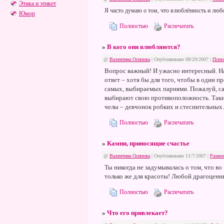
Этика и этикет
Я часто думаю о том, что влюблённость и любов
Юмор
Полностью
Распечатать
»
В кого они влюбляются?
@
Валентина Осипова
| Опубликовано 08/29/2007 |
Псих
Вопрос важный! И ужасно интересный. Нав
ответ – хотя бы для того, чтобы в один п
самых, выбираемых парнями. Пожалуй, сам
выбирают свою противоположность. Такие
челы – девчонок робких и стеснительны
Полностью
Распечатать
»
Камни, приносящие счастье
@
Валентина Осипова
| Опубликовано 11/7/2007 |
Разное
Ты никогда не задумывалась о том, что в
только же для красоты! Любой драгоценны
Полностью
Распечатать
»
Что его привлекает?