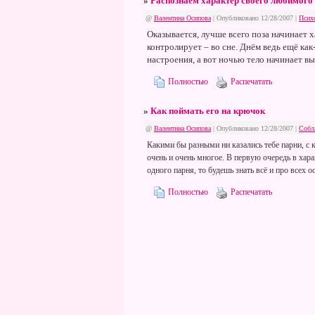
»
Распознаём характер своего любимого
@
Валентина Осипова
| Опубликовано 12/28/2007 |
Псих
Оказывается, лучше всего поза начинает ха
контролирует – во сне. Днём ведь ещё ка
настроения, а вот ночью тело начинает в
Полностью
Распечатать
»
Как поймать его на крючок
@
Валентина Осипова
| Опубликовано 12/28/2007 |
Собл
Какими бы разными ни казались тебе парни, с 
очень и очень многое. В первую очередь в хара
одного парня, то будешь знать всё и про всех о
Полностью
Распечатать