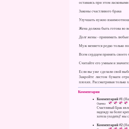
оставаясь при этом ласковым
Законы счастливого брака
Улучшать нужно взаимоотношен
Жена должна быть готова во вс
Долг жены - принимать любые 
Муж меняется редко только по
Всем сердцем принять своего м
Считайте его умным и значител
Если вы уже сделали свой выбо
Закройте листом бумаги отри
плохих. Рассматривая только 
Комментарии
Комментарий #1
(На
Оценка
Счастливый Брак явля
надежду на более креп
хотела уходить)! мы 
Комментарий #2
(На