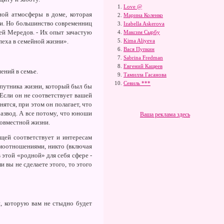
Love @
ной атмосферы в доме, которая
Марина Коленко
ьи. Но большинство современниц
Izabella Askerova
ей Мередов. - Их опыт зачастую
Максим Сырбу
пеха в семейной жизни».
Kima Aliyeva
Вася Пупкин
Sabrina Fredman
Евгений Кащеев
ений в семье.
Тамилла Гасанова
Севиль ***
спутника жизни, который был бы
 Если он не соответствует вашей
ятся, при этом он полагает, что
развод. А все потому, что юноши
Ваша реклама здесь
совместной жизни.
щей соответствует и интересам
имоотношениями, никто (включая
этой «родной» для себя сфере -
 вы не сделаете этого, то этого
, которую вам не стыдно будет