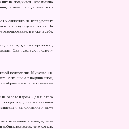
у них не получится. Невозможно
нии, появляется недовольство в
ся к единению на всех уровнях
аются в некую целостность. Но
е разочарование: в муже, в себе,
щенности, удовлетворенность,
м людям. Они чувствуют полноту
ужской психологии. Мужское «я»
благо. А женщина в подчиненном,
ким образом все положительные
на работе и дома. Делать этого
огороде» и крушит все на своем
обращение», непонимание и даже
мых изменений в одежде, тоне
 добивались всего, чего хотели,