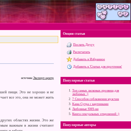
Опции статьи
Послать Другу
Распечатать
Добавить в Избранное
Добавить к 'Статьи для прочтения'
Эксперт-центр
источник:
Популярные статьи
Топ самых ласковых прозвищ для
ошей пищи. Это не хорошо и не
любимых :)
чает все это, она не может жить
7 Способов соблазнения мужчин
Kама Сутра с картинками
Любовные SMS-ки
Книга сексуальных откровений :)
 других областях жизни. Это же
Популярные авторы
самым важным в жизни считают
щиту и заботу.