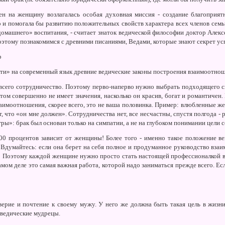
ен на женщину возлагалась особая духовная миссия - создание благоприят
о и помогала бы развитию положительных свойств характера всех членов сем
омашнего» воспитания, - считает знаток ведической философии доктор Алекс
оэтому познакомимся с древними писаниями, Ведами, которые знают секрет ус
р
ти» на современный язык древние ведические законы построения взаимоотнош
 всего сотрудничество. Поэтому перво-наперво нужно выбрать подходящего 
этом совершенно не имеет значения, насколько он красив, богат и романтичен.
аимоотношения, скорее всего, это не ваша половинка. Пример: влюбленные жен
, что «он мне должен». Сотрудничества нет, все несчастны, спустя полгода - 
гры»: брак был основан только на симпатии, а не на глубоком понимании цели 
00 процентов зависит от женщины! Более того - именно такое положение ве
 Вдумайтесь: если она берет на себя полное и продуманное руководство вза
! Поэтому каждой женщине нужно просто стать настоящей профессионалкой в 
ом деле это самая важная работа, которой надо заниматься прежде всего. Если
ерие и почтение к своему мужу. У него же должна быть такая цель в жизни
 ведические мудрецы.