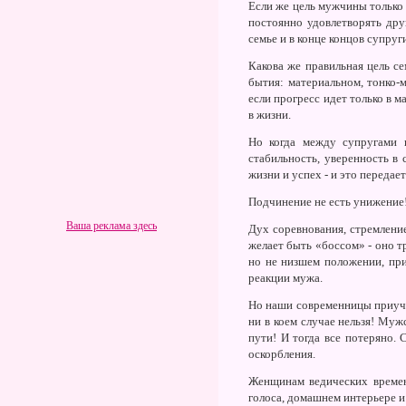
Если же цель мужчины только 
постоянно удовлетворять дру
семье и в конце концов супруг
Какова же правильная цель с
бытия: материальном, тонко-
если прогресс идет только в м
в жизни.
Но когда между супругами 
стабильность, уверенность в
жизни и успех - и это передае
Подчинение не есть унижение
Ваша реклама здесь
Дух соревнования, стремлени
желает быть «боссом» - оно т
но не низшем положении, при
реакции мужа.
Но наши современницы приуче
ни в коем случае нельзя! Муж
пути! И тогда все потеряно. 
оскорбления.
Женщинам ведических времен
голоса, домашнем интерьере и