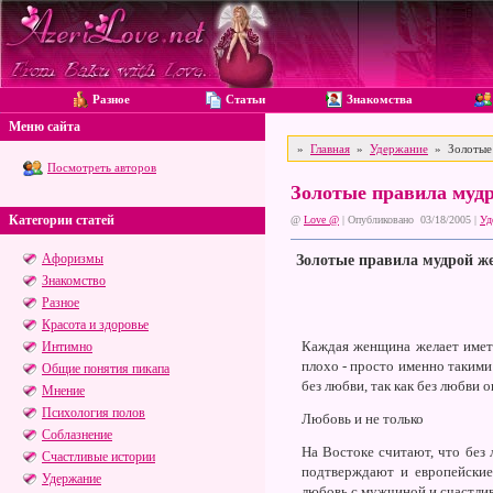
Разное
Статьи
Знакомства
Меню сайта
»
Главная
»
Удержание
» Золотые 
Посмотреть авторов
Золотые правила муд
Категории статей
@
Love @
| Опубликовано 03/18/2005 |
Уд
Афоризмы
Золотые правила мудрой ж
Знакомство
Разное
Красота и здоровье
Каждая женщина желает имет
Интимно
плохо - просто именно такими
Общие понятия пикапа
без любви, так как без любви 
Мнение
Психология полов
Любовь и не только
Соблазнение
На Востоке считают, что без
Счастливые истории
подтверждают и европейские
Удержание
любовь с мужчиной и счастлив