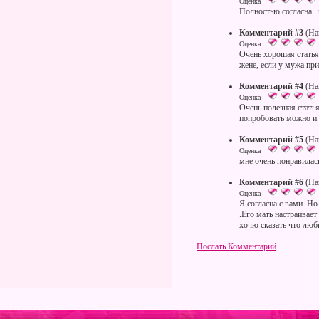
Оценка
Полностью согласна..
Комментарий #3
(На
Оценка
Очень хорошая статья,
жене, если у мужа при
Комментарий #4
(На
Оценка
Очень полезная стать
попробовать можно и
Комментарий #5
(На
Оценка
мне очень понравилась 
Комментарий #6
(Нап
Оценка
Я согласна с вами .Но
.Его мать настраивает
хочю сказать что люб
Послать Комментарий