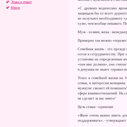
Этика и этикет
Юмор
«C древних ведических врем
защищала бы от всего дурног
не получают необходимого «д
хуже, чем вообще никакого. П
Муж - хозяин, жена - менедже
Примерно так можно «перевес
Семейная жизнь - это прежде
готов к сотрудничеству. При 
установке на определенные вз
«она мне должна», она считает
и девушки не знают «правил и
Успех в семейной жизни на 1
семьи, и интересам женщины.
мужа) не сможет ей помешать
сфере взаимоотношений. На сам
не сделает за вас никто!
Цель семьи - единение
«Жене очень важно иметь дов
поддерживать», - утверждают