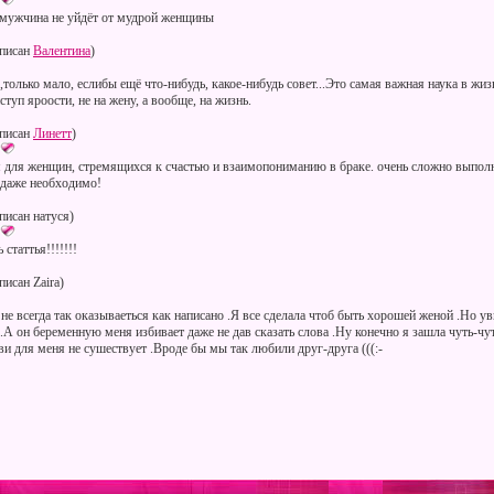
 мужчина не уйдёт от мудрой женщины
писан
Валентина
)
только мало, еслибы ещё что-нибудь, какое-нибудь совет...Это самая важная наука в жи
ступ яроости, не на жену, а вообще, на жизнь.
писан
Линетт
)
я для женщин, стремящихся к счастью и взаимопониманию в браке. очень сложно выполн
 даже необходимо!
писан натуся)
статтья!!!!!!!
исан Zaira)
 не всегда так оказываеться как написано .Я все сделала чтоб быть хорошей женой .Но у
 .А он беременную меня избивает даже не дав сказать слова .Ну конечно я зашла чуть-чут
ви для меня не сушествует .Вроде бы мы так любили друг-друга (((:-