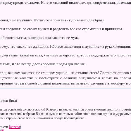
и и предупредительными. Но это «высший пилотаж», для современниц, возмож
ия, а не мужчину. Путать эти понятия - губительно для брака.
ем следовать за своим мужем и разделять все его стремления и принципы.
обстоятельства, в которых оказывается ее муж.
тому, что так хочет женщина. Ибо все изменения в мужчине - в руках женщины
ужа таким, какой он есть, - лучшее лекарство, которое поддержит его и даст ве
ьным, и это всегда даст хорошие плоды для вас же.
р и, как вам кажется, не слишком удачно - не отчаивайтесь! Составьте список
цательные качества и посмотрите с великим энтузиазмом только на положи
хорошие черты в своей сильной половинке, вы заметно улучшите атмосферу в с
писан Вита)
ется основной цэлью в жизни! К этому нужно относится очень внемательно. То,что этой
кие и счастливые браки В жизни нужно не только найти свою половинку, но и удержать е
сами строим свою жизнь и пожинаем плоды проишедшего.
писан
Jannetta
)