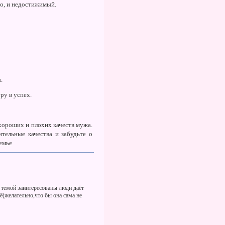
но, и недостижимый.
.
ру в успех.
 хороших и плохих качеств мужа.
тельные качества и забудьте о
емье
 темой заинтересованы люди даёт
ё(желательно,что бы она сама не