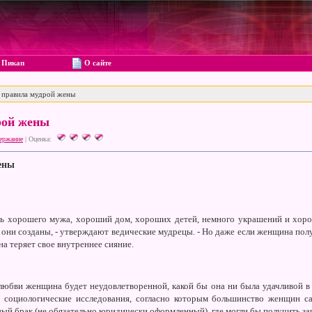
Пикап
О сайте
правила мудрой жены
рой жены
ержание
|
Оценка:
ены
ь хорошего мужа, хороший дом, хороших детей, немного украшений и хор
 они созданы, - утверждают ведические мудрецы. - Но даже если женщина полу
она теряет свое внутреннее сияние.
 любви женщина будет неудовлетворенной, какой бы она ни была удачливой в
 социологические исследования, согласно которым большинство женщин 
ый брак (не обязательно юридически оформленный), где могли бы получить за