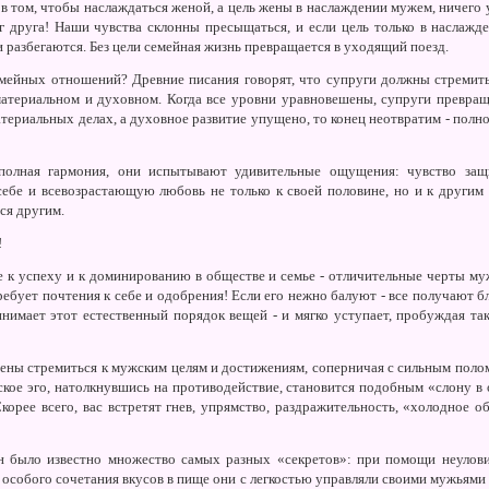
в том, чтобы наслаждаться женой, а цель жены в наслаждении мужем, ничего 
г друга! Наши чувства склонны пресыщаться, и если цель только в наслажде
и разбегаются. Без цели семейная жизнь превращается в уходящий поезд.
емейных отношений? Древние писания говорят, что супруги должны стремить
материальном и духовном. Когда все уровни уравновешены, супруги превращ
атериальных делах, а духовное развитие упущено, то конец неотвратим - полно
полная гармония, они испытывают удивительные ощущения: чувство защи
 себе и всевозрастающую любовь не только к своей половине, но и к други
тся другим.
!
е к успеху и к доминированию в обществе и семье - отличительные черты м
ребует почтения к себе и одобрения! Если его нежно балуют - все получают 
нимает этот естественный порядок вещей - и мягко уступает, пробуждая та
ны стремиться к мужским целям и достижениям, соперничая с сильным полом 
ское эго, натолкнувшись на противодействие, становится подобным «слону в 
Скорее всего, вас встретят гнев, упрямство, раздражительность, «холодное 
 было известно множество самых разных «секретов»: при помощи неулови
 особого сочетания вкусов в пище они с легкостью управляли своими мужьями и