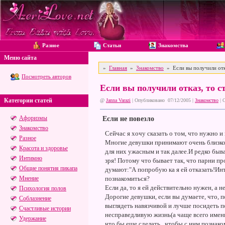
Разное
Статьи
Знакомства
Меню сайта
»
Главная
»
Знакомство
» Если вы получили отка
Посмотреть авторов
Если вы получили отказ, то с
Категории статей
@
Janna Varazi
| Опубликовано 07/12/2005 |
Знакомство
|
О
Афоризмы
Если не повезло
Знакомство
Сейчас я хочу сказать о том, что нужно и
Разное
Многие девушки принимают очень близко 
Красота и здоровье
для них ужасным и так далее.И редко быв
Интимно
зря! Потому что бывает так, что парни п
Общие понятия пикапа
думают:"А попробую ка я ей отказать!Инт
Мнение
познакомиться?
Если да, то я ей действительно нужен, а не
Психология полов
Дорогие девушки, если вы думаете, что, п
Соблазнение
выглядеть навязчивой и лучше посидеть п
Счастливые истории
несправедливую жизнь(а чаще всего именно
Удержание
что бы еще сделать , чтобы с ним познако