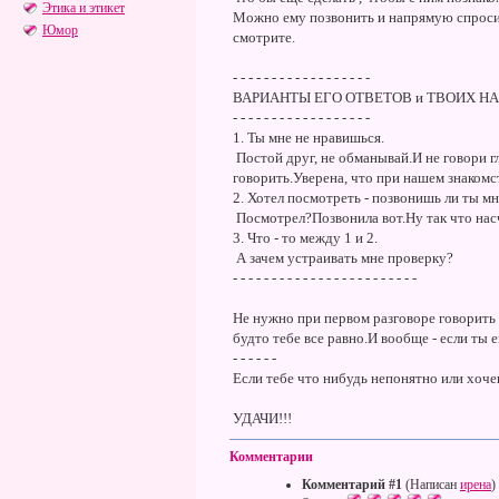
Этика и этикет
Можно ему позвонить и напрямую спросить
Юмор
смотрите.
- - - - - - - - - - - - - - - - - -
ВАРИАНТЫ ЕГО ОТВЕТОВ и ТВОИХ НА
- - - - - - - - - - - - - - - - - -
1. Ты мне не нравишься.
Постой друг, не обманывай.И не говори г
говорить.Уверена, что при нашем знакомс
2. Хотел посмотреть - позвонишь ли ты мн
Посмотрел?Позвонила вот.Ну так что нас
3. Что - то между 1 и 2.
А зачем устраивать мне проверку?
- - - - - - - - - - - - - - - - - - - - - - - -
Не нужно при первом разговоре говорить 
будто тебе все равно.И вообще - если ты 
- - - - - -
Если тебе что нибудь непонятно или хочеш
УДАЧИ!!!
Комментарии
Комментарий #1
(Написан
ирена
)