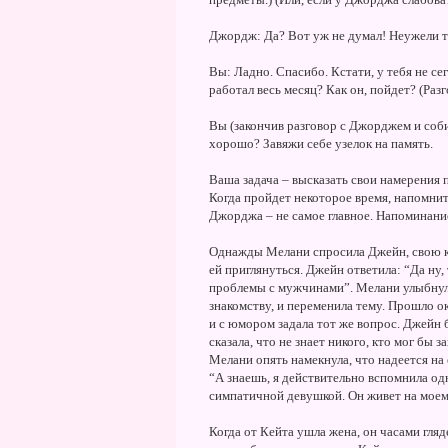
Джордж: Да? Вот уж не думал! Неужели т
Вы: Ладно. Спасибо. Кстати, у тебя не с
работал весь месяц? Как он, пойдет? (Раз
Вы (закончив разговор с Джорджем и соби
хорошо? Завяжи себе узелок на память.
Ваша задача – высказать свои намерения 
Когда пройдет некоторое время, напомните
Джорджа – не самое главное. Напоминание
Однажды Мелани спросила Джейн, свою кол
ей приглянуться. Джейн ответила: “Да ну, 
проблемы с мужчинами”. Мелани улыбнулас
знакомству, и переменила тему. Прошло о
и с юмором задала тот же вопрос. Джейн 
сказала, что не знает никого, кто мог бы
Мелани опять намекнула, что надеется на
“А знаешь, я действительно вспомнила одн
симпатичной девушкой. Он живет на моем 
Когда от Кейта ушла жена, он часами гляд