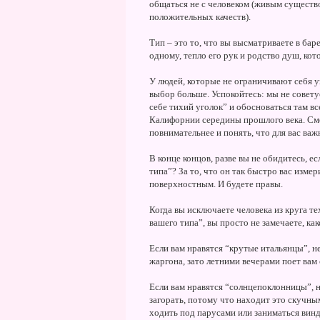
общаться не с человеком (живым существом
положительных качеств).
Тип – это то, что вы высматриваете в бар
одному, тепло его рук и родство душ, кото
У людей, которые не ограничивают себя у
выбор больше. Успокойтесь: мы не совету
себе тихий уголок” и обосноваться там вс
Калифорнии середины прошлого века. Смен
повнимательнее и понять, что для вас важ
В конце концов, разве вы не обидитесь, ес
типа”? За то, что он так быстро вас измер
поверхностным. И будете правы.
Когда вы исключаете человека из круга тех
вашего типа”, вы просто не замечаете, ка
Если вам нравятся “крутые итальянцы”, н
жаргона, зато летними вечерами поет вам
Если вам нравятся “солнцепоклонницы”, 
загорать, потому что находит это скучны
ходить под парусами или заниматься вин