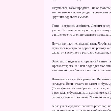
Разумеется, такой предмет – не обязатель
воспользоваться чем угодно: в этом вам 
крупицы здравого смысла.
Тони – астроном-любитель. Летним вечеро
улицы. За символическую плату – и мину
с ним словечком, он показывает прохожим
Джуди изучает непальский язык. Чтобы сл
заучивает в метро по дороге на работу, а 
слова, она вступает в разговор с людьми,
Элис часто надевает спортивный свитер, 
Время от времени к ней подходят любопы
непременно улыбнется и попросит переве
Возможности тут безграничны. Вы можете
колледжа. Если играете на каком-нибудь 
(Саксофон особенно бросается в глаза, х
у вас часы с будильником, вы можете как 
сказать, словно невзначай: “Смотри-ка, ве
А раз уж вам удалось завязать разговор, 
ваши красные подтяжки, не стойте столбом