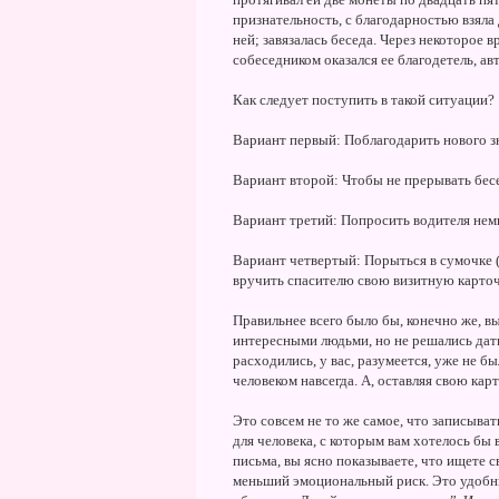
признательность, с благодарностью взяла д
ней; завязалась беседа. Через некоторое в
собеседником оказался ее благодетель, ав
Как следует поступить в такой ситуации?
Вариант первый: Поблагодарить нового зн
Вариант второй: Чтобы не прерывать бесе
Вариант третий: Попросить водителя нем
Вариант четвертый: Порыться в сумочке (т
вручить спасителю свою визитную карточк
Правильнее всего было бы, конечно же, вы
интересными людьми, но не решались дат
расходились, у вас, разумеется, уже не б
человеком навсегда. А, оставляя свою карт
Это совсем не то же самое, что записыват
для человека, с которым вам хотелось бы 
письма, вы ясно показываете, что ищете с
меньший эмоциональный риск. Это удобны