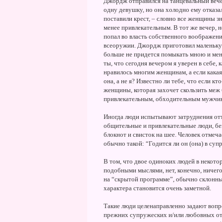
Джордж отправился на танцевальный вече
одну девушку, но она холодно ему отказал
поставили крест, – словно все женщины зн
менее привлекательным. В тот же вечер, 
попал во власть собственного воображения
всеоружии. Джордж приготовил маленькую
больше не придется помыкать мною и мен
ты, что сегодня вечером я уверен в себе, 
нравилось многим женщинам, а если какая-
она, а не я? Известно ли тебе, что если к
женщины, которая захочет скользить меж 
привлекательным, обходительным мужчино
Иногда люди испытывают затруднения отто
общительные и привлекательные люди, без
блокнот и свисток на шее. Человек отмеч
обычно такой: “Годится ли он (она) в суп
В том, что двое одиноких людей в некото
подобными мыслями, нет, конечно, ничег
на “скрытой программе”, обычно склонны 
характера становится очень заметной.
Такие люди целенаправленно задают вопрос
прежних супружеских и/или любовных отн