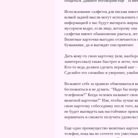
общаться. Давайте поговорим еще”. И нич
Использование салфеток для письма имеет
всякой задней мысли могут использовать 
информацией о вас будут вытирать жирные
мусорном ведре, если лицо, которому она 
салфетки имеют обыкновение рваться, легк
Визитные карточки выгодно отличаются о
бумажнике, да и выглядят они приятнее.
Дать кому-то свою карточку (или, наоборо
заинтересовал) также быстрее и легче, чем
Кто-то ведь должен сделать первый шаг –
Сделайте его спокойно и уверенно, улыбн
Возьмите себе за правило обмениваться в
беспокоиться и не думать: “Надо бы попр
телефоном?” Когда человек называет свою
визитной карточки?” Или, чтобы лучше ко
свою карточку собеседнику после того, ка
не будет выглядеть как настойчивое пригл
нервничать и сможете получить удовольс
Еще одно преимущество визитных карточе
телефон, пока вы не сочтете это уместным