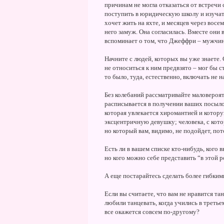
причинам не могла отказаться от встречи
поступить в юридическую школу и изучать
хочет жить на яхте, и месяцев через вос
него замуж. Она согласилась. Вместе они
вспоминает о том, что Джеффри – мужчина
Начните с людей, которых вы уже знаете. 
не относиться к ним предвзято – мог бы с
то было, туда, естественно, включать не н
Без колебаний рассматривайте маловероя
расписывается в получении ваших посылок
которая увлекается хиромантией и котору
эксцентричную девушку; человека, с кот
но который вам, видимо, не подойдет, пот
Есть ли в вашем списке кто-нибудь, кого 
но кого можно себе представить “в этой 
А еще постарайтесь сделать более гибким
Если вы считаете, что вам не нравится та
любили танцевать, когда учились в третье
все окажется совсем по-другому?