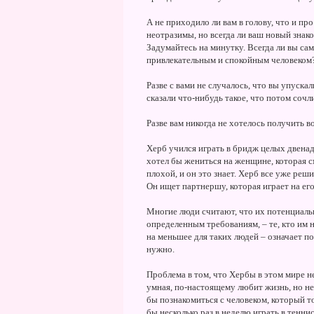
А не приходило ли вам в голову, что и про
неотразимы, но всегда ли ваш новый знак
Задумайтесь на минутку. Всегда ли вы са
привлекательным и спокойным человеком
Разве с вами не случалось, что вы упускал
сказали что-нибудь такое, что потом соч
Разве вам никогда не хотелось получить 
Херб учился играть в бридж целых двенадц
хотел бы жениться на женщине, которая см
плохой, и он это знает. Херб все уже ре
Он ищет партнершу, которая играет на его
Многие люди считают, что их потенциаль
определенным требованиям, – те, кто им 
на меньшее для таких людей – означает по
нужно.
Проблема в том, что Хербы в этом мире н
умная, по-настоящему любит жизнь, но не 
бы познакомиться с человеком, который т
бы несколько раз в неделю играть в теннис