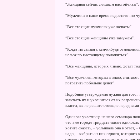
“Женщины сейчас слишком настойчивы”.
“Мужчины в наше время недостаточно чу
“Все стоящие мужчины уже женаты”.
“Все стоящие женщины уже замужем”.
“Когда ты связан с кем-нибудь отношения
нельзя по-настоящему положиться”.
“Все женщины, которых я знаю, хотят тол
“Все мужчины, которых я знаю, считают: 
потратить побольше денег”.
Подобные утверждения нужны для того, ч
замечать их и уклониться от их разрешени
власти, вы не решите стоящие перед вами з
Один раз участница нашего семинара пожа
что в ее городе тридцать тысяч одиноки
хотите сказать, – услышала она в ответ, –
надо, – выбрать из них одного, которого
следует мораль: все зависит от того, как 