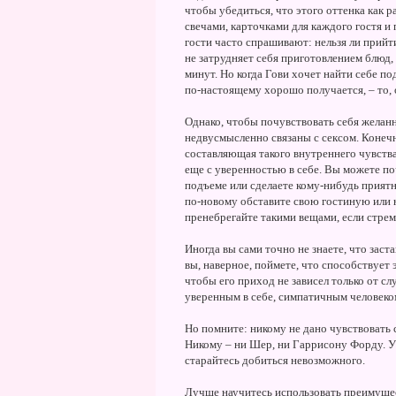
чтобы убедиться, что этого оттенка как ра
свечами, карточками для каждого гостя и
гости часто спрашивают: нельзя ли прийт
не затрудняет себя приготовлением блюд, 
минут. Но когда Гови хочет найти себе под
по-настоящему хорошо получается, – то, о
Однако, чтобы почувствовать себя желанн
недвусмысленно связаны с сексом. Конечн
составляющая такого внутреннего чувства
еще с уверенностью в себе. Вы можете по
подъеме или сделаете кому-нибудь приятн
по-новому обставите свою гостиную или 
пренебрегайте такими вещами, если стре
Иногда вы сами точно не знаете, что заста
вы, наверное, поймете, что способствует
чтобы его приход не зависел только от сл
уверенным в себе, симпатичным человеко
Но помните: никому не дано чувствовать
Никому – ни Шер, ни Гаррисону Форду. У
старайтесь добиться невозможного.
Лучше научитесь использовать преимущес