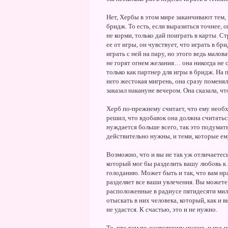
Нет, Хербы в этом мире заканчивают тем,
бридж. То есть, если выразиться точнее, о
не корми, только дай поиграть в карты. С
ее от игры, он чувствует, что играть в бр
играть с ней на пару, но этого ведь малов
не горят огнем желания… она никогда не 
только как партнер для игры в бридж. На п
него жестокая мигрень, она сразу поменял
заказал накануне вечером. Она сказала, ч
Херб по-прежнему считает, что ему необх
решил, что вдобавок она должна считаться
нуждается больше всего, так это подумат
действительно нужны, и теми, которые ем
Возможно, что и вы не так уж отличаетесь
который мог бы разделить вашу любовь к 
голоданию. Может быть и так, что вам нра
разделяет все ваши увлечения. Вы можете
расположенные в радиусе пятидесяти миль
отыскать в них человека, который, как и в
не удастся. К счастью, это и не нужно.
То, что вам по-настоящему нужно, и кое-ч