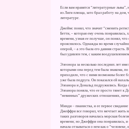
Если вам нравятся “литературные львы”, 
из Лиги плюща, зато брал работу на дом, 
литературе.
Джеймс понял, что значит “сменить регист
Бетти, – которая ему очень понравилась, х
времени, узнав ее получше, он понял, что
прояснилось. Однажды во время случайног
оперой, – а это была его давняя страсть. 
был удивлен тем, с каким воодушевлением
Элеонора за несколько последних лет име
которыми она перед тем была знакома, по к
приходило, что с ними возможны более бл
уже была подруга. Он показался ей нахал
Элеанора и Дональд подружились. Когда 
Элеанора поняла, что ее просто тянет к Д
“невинных” дружеских отношениях, ниче
Минди – пианистка, и ее первое свидание
Джеффри все говорил, что мечтает жить н
таких разговоров началась морская болезн
времени; но Джеффри она понравилась, и 
начала отзываться о нем как о “человеке,