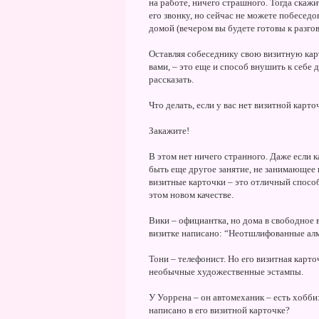
на работе, ничего страшного. Тогда скажи
его звонку, но сейчас не можете побеседо
домой (вечером вы будете готовы к разго
Оставляя собеседнику свою визитную карт
вами, – это еще и способ внушить к себе д
рассказать.
Что делать, если у вас нет визитной карто
Закажите!
В этом нет ничего странного. Даже если 
быть еще другое занятие, не занимающее г
визитные карточки – это отличный спосо
этом новом качестве.
Вики – официантка, но дома в свободное 
визитке написано: “Неотшлифованные ал
Тони – телефонист. Но его визитная карто
необычные художественные эстампы.
У Уоррена – он автомеханик – есть хобби
написано в его визитной карточке?