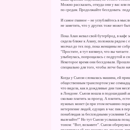
Можно рассказать, откуда они у вас или п
по средам. Продолжайте беседовать: под
И самое главное – не углубляйтесь в мысл
не заметить, что у других тоже может бы
Пока Алан жевал свой бутерброд, в кафе з
сидела ближе к Алану, положила рядом с е
молчал до тех пор, пока женщины не собр
“Простите, я тут взглянул, что вы читае
улыбнулась, попрощалась с подругой и сн
Некоторое время они беседовали. Прошло н
специально для того, чтобы легче было на
Когда у Сьюзи сломалась машина, ей пришл
общественным транспортом уже семнадцать
что видела, как в дождливые дни там мес
в Лондоне. Сьюзи вошла в подошедший авт
сколько платить за проезд. А платить, ест
нужных монет (и при этом нечаянно поран
нетерпение людей, едущих в час пик в пе
понаблюдав за бесплодными усилиями Сью
вылезайте!” Но тут Сьюзи услышала поза
тоном: “Вот, возьмите”. Сьюзи обернулас
протягивал ей две монеты по двадцать пя