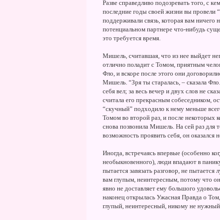
Разве справедливо подозревать того, с ке
последние годы своей жизни вы провели “н
поддерживали связь, которая вам ничего 
потенциальном партнере что-нибудь сущес
это требуется время.
Мишель, считавшая, что из нее выйдет не
отлично поладит с Томом, приятным чело
Фло, и вскоре после этого они договорили
Мишель. “Зря ты старалась, – сказала Фл
себя вел; за весь вечер и двух слов не с
считала его прекрасным собеседником, о
“скучный” подходило к нему меньше всего
Томом во второй раз, и после некоторых к
снова позвонила Мишель. На сей раз для 
возможность проявить себя, он оказался 
Иногда, встречаясь впервые (особенно ког
необыкновенного), люди впадают в панику 
пытается завязать разговор, не пытается
вам глупым, неинтересным, потому что он 
явно не доставляет ему большого удоволь
наконец открылась Ужасная Правда о Том,
глупый, неинтересный, никому не нужный