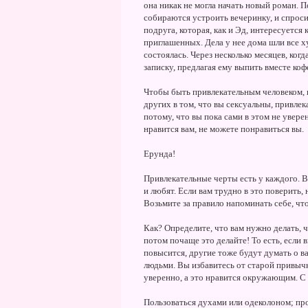
она никак не могла начать новый роман. П
собираются устроить вечеринку, и спросил
подруга, которая, как и Эд, интересуется 
приглашенных. Дела у нее дома шли все х
состоялась. Через несколько месяцев, ког
записку, предлагая ему выпить вместе коф
Чтобы быть привлекательным человеком, н
других в том, что вы сексуальны, привлек
потому, что вы пока сами в этом не увере
нравится вам, не можете понравиться вы.
Ерунда!
Привлекательные черты есть у каждого. В 
и любят. Если вам трудно в это поверить,
Возьмите за правило напоминать себе, чт
Как? Определите, что вам нужно делать, 
потом почаще это делайте! То есть, если 
повысится, другие тоже будут думать о ва
людьми. Вы избавитесь от старой привычк
уверенно, а это нравится окружающим. С 
Пользоваться духами или одеколоном; про