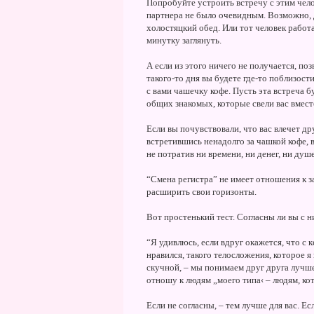
Попробуйте устроить встречу с этим чел
партнера не было очевидным. Возможно, 
холостяцкий обед. Или тот человек работ
минутку заглянуть.
А если из этого ничего не получается, по
такого-то дня вы будете где-то поблизости
с вами чашечку кофе. Пусть эта встреча б
общих знакомых, которые свели вас вместе
Если вы почувствовали, что вас влечет дру
встретившись ненадолго за чашкой кофе, 
не потратив ни времени, ни денег, ни душ
“Смена регистра” не имеет отношения к з
расширить свои горизонты.
Вот простенький тест. Согласны ли вы 
“Я удивлюсь, если вдруг окажется, что с к
нравился, такого телосложения, которое 
скучной, – мы понимаем друг друга лучше,
отношу к людям „моего типа‹ – людям, к
Если не согласны, – тем лучше для вас. Ес