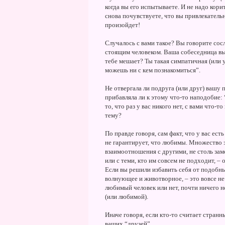
когда вы его испытываете. И не надо корит
снова почувствуете, что вы привлекатель
произойдет!
Случалось с вами такое? Вы говорите сос
стоящим человеком. Ваша собеседница выр
тебе мешает? Ты такая симпатичная (или у
можешь ни с кем познакомиться”.
Не отвергала ли подруга (или друг) вашу 
прибавляла ли к этому что-то наподобие:
то, что раз у вас никого нет, с вами что-т
тему?
По правде говоря, сам факт, что у вас ест
не гарантирует, что любимы. Множество 
взаимоотношения с другими, не столь зам
или с теми, кто им совсем не подходит, –
Если вы решили избавить себя от подобны
волнующее и животворное, – это вовсе не з
любимый человек или нет, почти ничего н
(или любимой).
Иначе говоря, если кто-то считает странн
ваших “друзей”.