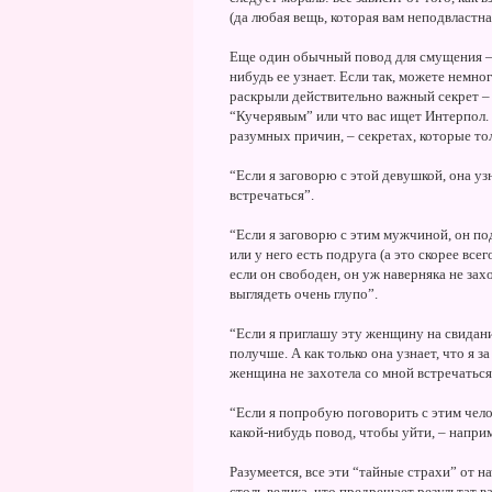
(да любая вещь, которая вам неподвластна)
Еще один обычный повод для смущения – у
нибудь ее узнает. Если так, можете немно
раскрыли действительно важный секрет – 
“Кучерявым” или что вас ищет Интерпол. 
разумных причин, – секретах, которые т
“Если я заговорю с этой девушкой, она узн
встречаться”.
“Если я заговорю с этим мужчиной, он под
или у него есть подруга (а это скорее всег
если он свободен, он уж наверняка не захоч
выглядеть очень глупо”.
“Если я приглашу эту женщину на свидание
получше. А как только она узнает, что я з
женщина не захотела со мной встречаться
“Если я попробую поговорить с этим челове
какой-нибудь повод, чтобы уйти, – напри
Разумеется, все эти “тайные страхи” от 
столь велика, что предрешает результат в