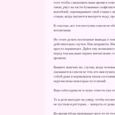
того чтобы сэкономить ваше время и ответ
связи; рвут на части бумажные салфетки
коктейлей; опрокидывают свой стакан с в
стакан, когда пытаются вытереть воду, пр
К счастью, все эти поступки совсем не о
воспитании.
Не стоит делать поспешные выводы о том,
действительно скучен. Или неприятен. И
просто нервничает. Дайте ему возможность
перед тем как ваше первое впечатление с
времени.
Бывают, конечно же, случаи, когда челове
оказывается совсем не тем, кто вам нуже
собой даже в нормальном своем состояни
перечислены некоторые из отличий.
Ваш собеседник не в силах отвести глаз 
То и дело выходит на улицу, чтобы посмот
не пустили в ресторан, – запереть ее дома 
Во время обеда приглашает кого-то по те