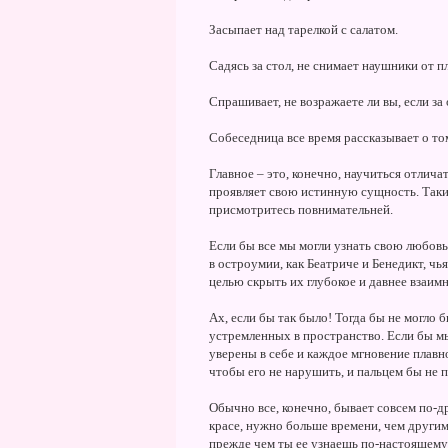
Засыпает над тарелкой с салатом.
Садясь за стол, не снимает наушники от п
Спрашивает, не возражаете ли вы, если за
Собеседница все время рассказывает о то
Главное – это, конечно, научиться отлича
проявляет свою истинную сущность. Такие
присмотритесь повнимательней.
Если бы все мы могли узнать свою любовь
в остроумии, как Беатриче и Бенедикт, чь
целью скрыть их глубокое и давнее взаимн
Ах, если бы так было! Тогда бы не могло 
устремленных в пространство. Если бы мы
уверены в себе и каждое мгновение плавно
чтобы его не нарушить, и пальцем бы не 
Обычно все, конечно, бывает совсем по-д
красе, нужно больше времени, чем другим
прежде чем ты ее узнаешь по-настоящему: