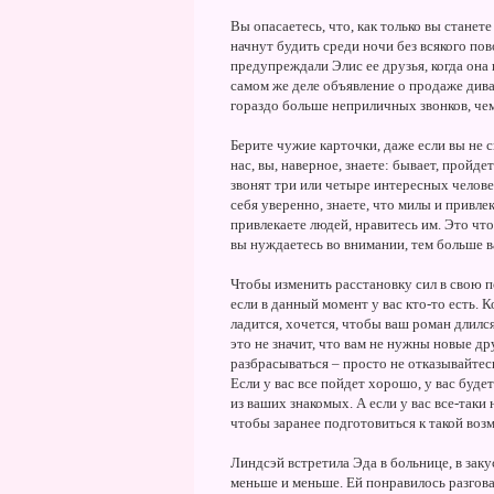
Вы опасаетесь, что, как только вы станет
начнут будить среди ночи без всякого п
предупреждали Элис ее друзья, когда она
самом же деле объявление о продаже диван
гораздо больше неприличных звонков, чем
Берите чужие карточки, даже если вы не 
нас, вы, наверное, знаете: бывает, пройде
звонят три или четыре интересных человек
себя уверенно, знаете, что милы и привле
привлекаете людей, нравитесь им. Это чт
вы нуждаетесь во внимании, тем больше в
Чтобы изменить расстановку сил в свою по
если в данный момент у вас кто-то есть. К
ладится, хочется, чтобы ваш роман длился
это не значит, что вам не нужны новые д
разбрасываться – просто не отказывайтес
Если у вас все пойдет хорошо, у вас буде
из ваших знакомых. А если у вас все-так
чтобы заранее подготовиться к такой во
Линдсэй встретила Эда в больнице, в заку
меньше и меньше. Ей понравилось разговар