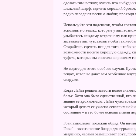
сделать гимнастику; купить что-нибудь и
шелковый шарф; сделать хороший бросок, и
радио передают песни о любви; проходя 
Используйте эти подсказки, чтобы состави
вспомните о вещах, которые у вас, возмож
улыбаетесь каждому встречному или прив
заставляет вас чувствовать себя так необы
Старайтесь сделать все для того, чтобы х
возможности носите хорошую одежду, сш
туфель, которые вы сносили в прошлом год
Не ждите для этого особого случая. Пусть
вещах, которые дают вам особенное внутр
снаружи.
Когда Лайза решала завести новое знакомс
белье. Хотя она была единственной, кто зн
знание ее вдохновляло. Лайза чувствовала
который делает ее ужасно сексапильной и
состояние – а это более основательная пе
Гови выполняет похожий обряд. Он начина
Гови” – экзотическое блюдо для гурманов
медленно, часами размешивает соус, пробу