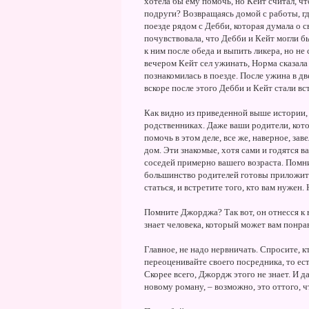
хотела бы ему помочь, но Кейт считал, чт
подруги? Возвращаясь домой с работы, гд
поезде рядом с Дебби, которая думала о 
почувствовала, что Дебби и Кейт могли б
к ним после обеда и выпить ликера, но не
вечером Кейт сел ужинать, Норма сказала 
познакомилась в поезде. После ужина в дв
вскоре после этого Дебби и Кейт стали вс
Как видно из приведенной выше истории, д
родственниках. Даже ваши родители, котор
помочь в этом деле, все же, наверное, зав
дом. Эти знакомые, хотя сами и годятся 
соседей примерно вашего возраста. Помни
большинство родителей готовы приложить
статься, и встретите того, кто вам нужен.
Помните Джорджа? Так вот, он отнесся к в
знает человека, который может вам понра
Главное, не надо нервничать. Спросите, к
переоценивайте своего посредника, то ест
Скорее всего, Джордж этого не знает. И да
новому роману, – возможно, это оттого, ч