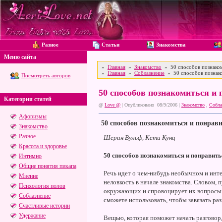
Разное
Статьи
Знакомства
Меню сайта
»
Главная
»
Знакомство
» 50 способов познаком
»
Главная
»
Соблазнение
» 50 способов познако
Посмотреть авторов
50 способов познакомиться и
Категории статей
@
Love @
| Опубликовано 08/9/2006 |
Знакомство
,
Собла
Афоризмы
50 способов познакомиться и понрав
Знакомство
Разное
Шерин Вульф, Кети Кунц
Красота и здоровье
50 способов познакомиться и понравить
Интимно
Общие понятия пикапа
Речь идет о чем-нибудь необычном и инт
Мнение
неловкость в начале знакомства. Словом, п
Психология полов
окружающих и спровоцирует их вопросы. П
Соблазнение
сможете использовать, чтобы завязать раз
Счастливые истории
Удержание
Вещью, которая поможет начать разговор