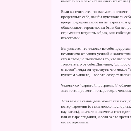
имеет ли их и захочет ли иметь их от нее (
Если вы считаете, что вас можно отнести 
представьте себе, как бы чувствовали себ
вроде подозреваемого на перекрестном до
обыскивают; вероятно, вы были бы не пр
стремления вступить в брак, ваш собесе
качествами.
Вы узнаете, что человек из себя представл
независимо от ваших усилий и количества
ему в этом, но выпытывая то, что вас инт
толкнете его от себя. Давление, “допрос
ответов”, когда он чувствует, что может “
пунктам в анкете, – все это создает напр
Человек со “скрытой программой” обычно 
захочется провести четыре года с челове
Хотя вам и в самом деле может казаться, 
потеря времени (с этим можно поспорить, 
научитесь), в начале знакомства счет идет
или четыре свидания, и если за это время 
его потерянным.