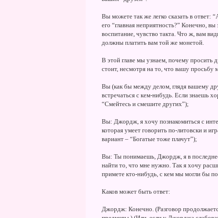
Вы можете так же легко сказать в ответ: “
его “главная неприятность?” Конечно, вы 
воспитание, чувство такта. Что ж, вам вид
должны платить вам той же монетой.
В этой главе мы узнаем, почему просить 
стоит, несмотря на то, что вашу просьбу м
Вы (как бы между делом, глядя вашему др
встречаться с кем-нибудь. Если знаешь х
“Смейтесь и смешите других”);
Вы: Джордж, я хочу познакомиться с инт
которая умеет говорить по-литовски и игр
вариант – “Богатые тоже плачут”);
Вы: Ты понимаешь, Джордж, я в последне
найти то, что мне нужно. Так я хочу расш
примете кто-нибудь, с кем мы могли бы пол
Каков может быть ответ:
Джордж: Конечно. (Разговор продолжается
предметы.) (Или, если у Джорджа слабоват