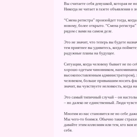
Вы считаете себя девушкой, которая не н
Никогда не читает в газете объявления о з
“Смена регистра” произойдет тогда, когд
новому, более открыто. “Смена регистра” 
рядом с вами на самом деле.
Это не значит, что теперь вы будете назна
тем приятнее вы удивитесь, когда поймете
радужные планы на будущее.
Ситуации, когда человеку бывает не по се
хорошо одетым чиновником, напоминающи
высокопоставленным администратором), за
человеком, больше привыкшим носить фла
значит, вы чувствуете неловкость, когда н
Это самый типичный случай – он настоль
– но далеко не единственный. Люди чувст
Многим из нас становится не но себе даже
Мы чего-то боимся. Обычно такие страх
давайте этим иллюзиям или тем, кто вам и
себя.