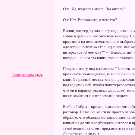
Она: Да, чудесная книга. Вы читали?
Он: Нет. Расскажите, о чем это?
Винни, лифтер, купил книгу под название
собой в дальнюю автобусную поездку. Са
произвела на него впечатление, и выбрал 
одолеть и несколько страниц книги, как же
интересное. О чем она?” – “Психология”, 
поездки – о чем эта книга, так и осталос
Покупая книгу под названием “Человек, п
прочитать произведение, которое очень хв
Ваша реклама здесь
книгой в разных местах, стали происходи
подходили к ней, чтобы поинтересоваться
что он и вправду оказался хорошим), но о
познакомиться с интересными людьми.
Выбор Сэйры – пример классического об
разговор. Название книги не просто необ
образом, что обложка останавливает на с
внимания должен возбуждать интерес и пр
такой вещью, не стоит прижимать ее к себ
Держите ее на виду!)