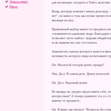
Этика и этикет
для желающих съездить в Тибет, колесико 
Юмор
Вещь, которая поможет начать разговор, 
нет”, не книга о том, как лучше провести
висящая на шее.
Правильный выбор какого-то предмета м
сталкиваются одинокие люди. Благодаря е
позволяет легче найти с людьми общий яз
если знакомство уже состоялось.
Знакомство, начало которого кажется мн
неловкости, которую люди испытывают пр
Он: Неплохой сегодня денек, правда?
Она. Да-а. В самом деле. Денек неплохой.
Он: Да-а. Хороший денек.
Не правда ли, трудно представить себе, 
интересным? А теперь сравните это со сто
какому-то предмету:
Он: Я вижу, вы читаете “Вопросы без от