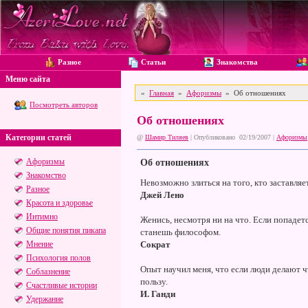
Разное
Статьи
Знакомства
Меню сайта
»
Главная
»
Афоризмы
» Об отношениях
Посмотреть авторов
Об отношениях
Категории статей
@
Шамир Тиляев
| Опубликовано 02/19/2007 |
Афоризмы
Афоризмы
Об отношениях
Знакомство
Невозможно злиться на того, кто заставляет
Разное
Джей Лено
Красота и здоровье
Интимно
Женись, несмотря ни на что. Если попадет
Общие понятия пикапа
станешь философом.
Мнение
Сократ
Психология полов
Опыт научил меня, что если люди делают чт
Соблазнение
пользу.
Счастливые истории
И. Ганди
Удержание