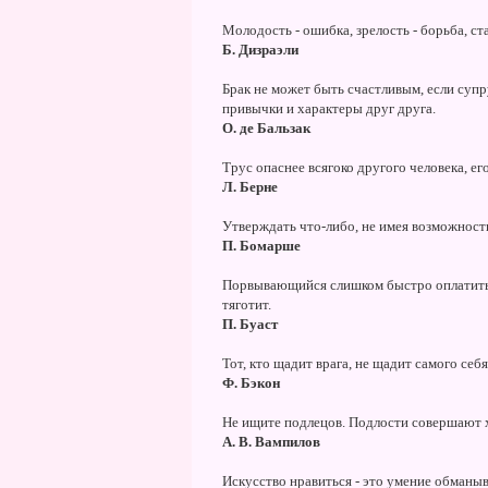
Молодость - ошибка, зрелость - борьба, ст
Б. Дизраэли
Брак не может быть счастливым, если супр
привычки и характеры друг друга.
О. де Бальзак
Трус опаснее всягоко другого человека, его
Л. Берне
Утверждать что-либо, не имея возможность
П. Бомарше
Порвывающийся слишком быстро оплатить з
тяготит.
П. Буаст
Тот, кто щадит врага, не щадит самого себя
Ф. Бэкон
Не ищите подлецов. Подлости совершают 
А. В. Вампилов
Искусство нравиться - это умение обманыв