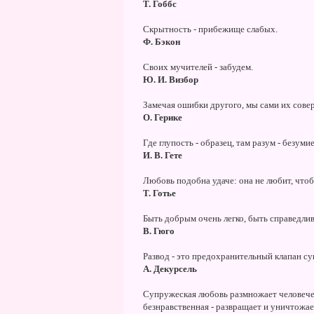
Т. Гоббс
Скрытность - прибежище слабых.
Ф. Бэкон
Своих мучителей - забудем.
Ю. И. Визбор
Замечая ошибки другого, мы сами их сове
О. Герике
Где глупость - образец, там разум - безумие
И. В. Гете
Любовь подобна удаче: она не любит, чтоб
Т. Готье
Быть добрым очень легко, быть справедливы
В. Гюго
Развод - это предохранительный клапан су
А. Декурсель
Супружеская любовь размножает человечес
безнравственная - развращает и уничтожае