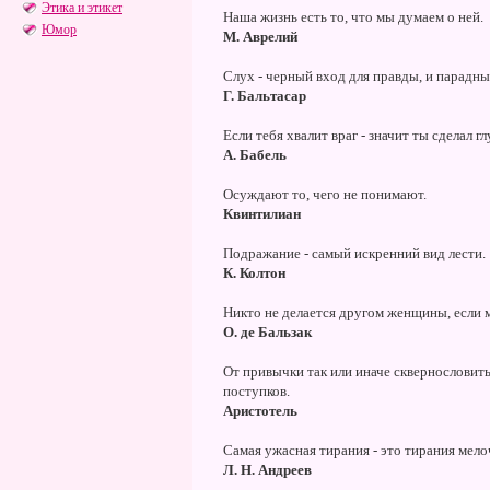
Этика и этикет
Наша жизнь есть то, что мы думаем о ней.
Юмор
М. Аврелий
Слух - черный вход для правды, и парадный
Г. Бальтасар
Если тебя хвалит враг - значит ты сделал гл
А. Бабель
Осуждают то, чего не понимают.
Квинтилиан
Подражание - самый искренний вид лести.
К. Колтон
Никто не делается другом женщины, если 
О. де Бальзак
От привычки так или иначе сквернословит
поступков.
Аристотель
Самая ужасная тирания - это тирания мело
Л. Н. Андреев