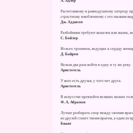
А. Адлер
Расчетливому и равнодушному хитрецу про
страстному влюбленному с его пылким вы
Дж. Аддисон
Разбойники требуют кошелек или жизнь, же
С. Байлер
Из всех тропинок, ведущих к сердцу женщи
Д. Байрон
Нельзя два раза войти в одну и ту же реку.
Аристотель
У кого есть друзья, у того нет друга.
Аристотель
В искусстве превзойти великих можно тол
Ф. А. Абрамов
Лучше разбирать спор между своими врага
из друзей станет твоим врагом, а один из в
Биант