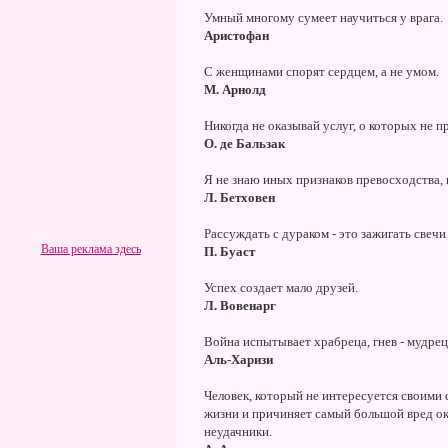
Умный многому сумеет научиться у врага.
Аристофан
С женщинами спорят сердцем, а не умом.
М. Арнолд
Никогда не оказывай услуг, о которых не пр
О. де Бальзак
Я не знаю иных признаков превосходства,
Л. Бетховен
Рассуждать с дураком - это зажигать свечи
Ваша реклама здесь
П. Буаст
Успех создает мало друзей.
Л. Вовенарг
Война испытывает храбреца, гнев - мудреца
Аль-Харизи
Человек, который не интересуется своими
жизни и причиняет самый большой вред о
неудачники.