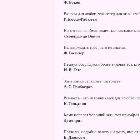
Ф. Бэкон
Разлука для любви, что ветер для огня: сл
Р. Бюсси-Рабютен
Ничто так не обманывает нас, как наше мн
Леонардо да Винчи
Нельзя желать того, чего не знаешь.
Ф. Вольтер
Из двух ссорящихся более виноват тот, кто
И. В. Гете
Злые языки страшнее пистолета.
А. С. Грибоедов
Ревность - это источник мук для влюбленн
К. Гольдони
Кому попался хороший зять, тот приобрел с
Демокрит
Похвалы, подобно золоту и алмазу, имеют ц
Б. Джонсон