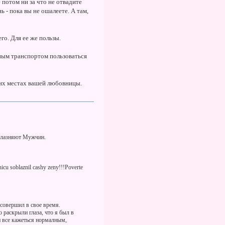
 потом ни за что не отвадите
ь - пока вы не ошалеете. А там,
го. Для ее же пользы.
нным транспортом пользоваться
дких местах вашей любовницы.
облазняют Мужчин.
icu soblaznil cashy zeny!!!Poverte
 совершил в свое время.
 раскрыли глаза, что я был в
и все кажеться нормалным,