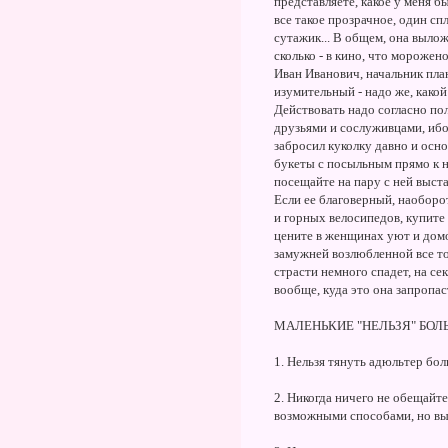
представляете, какое у меня бы
все такое прозрачное, один с
сутажик... В общем, она вылож
сколько - в кино, что морожен
Иван Иванович, начальник план
изумительный - надо же, какой
Действовать надо согласно по
друзьями и сослуживцами, ибо
забросил куколку давно и осно
букеты с посыльным прямо к н
посещайте на пару с ней выста
Если ее благоверный, наоборо
и горных велосипедов, купите
цените в женщинах уют и домо
замужней возлюбленной все то
страсти немного спадет, на се
вообще, куда это она запропас
МАЛЕНЬКИЕ "НЕЛЬЗЯ" БО
1. Нельзя тянуть адюльтер бо
2. Никогда ничего не обещайте
возможными способами, но вы 