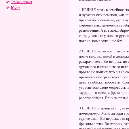
Этика и этикет
Юмор
1 НЕЛЬЗЯ лезть в семейное гн
и пузатых бизнесменов, как н
прекрасно понимаете, что в л
хорошеньких дамочек в серебр
развлечение. А вот вам... Впр
тогда угоняйте у нового русск
поярче, помоложе и не б/у.
2 НЕЛЬЗЯ пытаться помешать и
после выстраданной и долгожд
раздражители. Во-вторых, по 
духовного и физического истощ
просто не поймет, что вы ее с
прежнему смотреть внутрь себ
детстве обожал воровать яблок
утратят всю свою медовость и
заурядного козла, а фраза про
расстреливают. Причем прямо 
3 НЕЛЬЗЯ совращать с пути ист
по-черному... Мало ли горя в 
судите сами. Во-первых, это 
браконьерство. Во-вторых, это
неделю? А ей замуж надо, по-