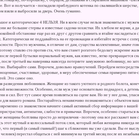
е. Вот и получается - погладили приблудного котенка по свалявшейся шерстке,
м взяли и выбросили за дверь. Очень гуманно.
льшое и категорическое
4 НЕЛЬЗЯ. Ни в коем случае нельзя знакомиться с муже
они же большие стервы и известные садома-зохистки. Их хлебом не корми, а д
окойной обстановке еще раз их друг с другом сравнить и втайне насладиться 
х. Категорически не поддавайтесь на ее провокации и избегайте встречи с соп
сности. Просто мужчины, в отличие от дам, существа коллективные, иначе гово
оэтому ставлю сто против ста, что вам станет рогатого бедолагу искренне жал
осле первой бутылки нормальный мужик, как известно, легко превращается сна
м, после третьей вы наверняка навсегда потеряете замужнюю любовницу, но за
стно. Выбирайте сами. Впрочем, довольно нравоучений. Перейдем непосредстве
лноценные, счастливые, здоровые, в меру обеспеченные семьи примерно пяти-с
ей. Это самое оно.
я разведения любовников. Женщине из такого уютного и родного болота, конечн
лной невозможности. Особенно, если муж уже основательно поднадоел, а детен
и и сил. Вот тут самое время появляться на сцене вам. Но не у нее дома, упаси
 и для вашего романа. Постарайтесь ненавязчиво познакомиться с объектом ваш
овременно со знакомством начните самый активный сбор информации о вашей
 пристрастия, антипатии, слабости и привычки. Впрочем, особенно стараться вам
 женщины болтливы просто до неприличия - поэтому она все расскажет вам са
сь этот мутный и колоссальный поток слов, который любая женщина никогда н
, что первый (и самый главный!) шаг к сближению вы уже сделали. Вы ее высл
 человек) перестал общаться с ней минимум на третий месяц после их незабыва