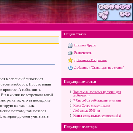
Опции статьи
Послать Другу
Распечатать
Добавить в Избранное
Добавить к 'Статьи для прочтения'
ся в опасной близости от
Популярные статьи
 Совсем наоборот. Просто наши
е простое. А соблазнить
Топ самых ласковых прозвищ для
. Вы в жизни не встречали такой
любимых :)
смотря на то, что за последние
7 Способов соблазнения мужчин
 которую вы так пылко
Kама Сутра с картинками
 Именно поэтому вам позарез
Любовные SMS-ки
Книга сексуальных откровений :)
ЗЯ, которые должен учитывать
Популярные авторы