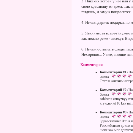
3. Никаких встреч у нее или у
свою красавицу от дома. Так и
глядишь, и замуж попросится..
4. Нельзя дарить подарки, по 
5. Явки (места встреч) нужно
как можно реже - засекут. Впр
6. Нельзя оставлять следы пыл
Нехорошо... У нее, в конце кон
Комментарии
Комментарий #1
(На
Оценка
Статья конечно инте
Комментарий #2
(На
Оценка
soblaznit zamyznyy zen
kryto,no let 10 kak min
Комментарий #3
(На
Оценка
Здравствуйте! Что я 
Расхлебываю до сих по
шоке как мог допусти