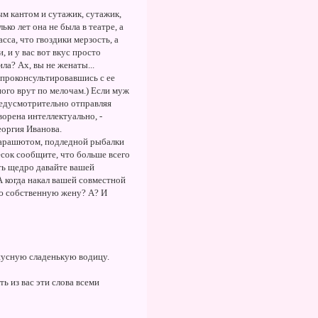
ым кантом и сутажик, сутажик,
ко лет она не была в театре, а
сса, что гвоздики мерзость, а
, и у вас вот вкус просто
ла? Ах, вы не женаты...
 проконсультировавшись с ее
ого врут по мелочам.) Если муж
предусмотрительно отправляя
орена интеллектуально, -
еоргия Иванова.
 парашютом, подледной рыбалки
есок сообщите, что больше всего
ть щедро давайте вашей
А когда накал вашей совместной
вою собственную жену? А? И
гнусную сладенькую водицу.
ь из вас эти слова всеми