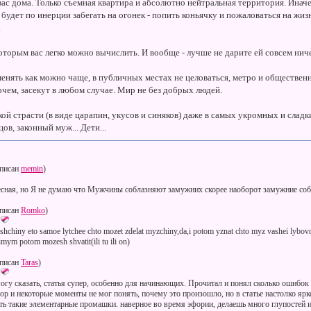
 вас дома. Только съемная квартира и абсолютно нейтральная территория. Иначе
 будет по инерции забегать на огонек - попить коньячку и пожаловаться на жизн
.
которым вас легко можно вычислить. И вообще - лучше не дарите ей совсем ниче
 менять как можно чаще, в публичных местах не целоваться, метро и обществе
очем, засекут в любом случае. Мир не без добрых людей.
кой страсти (в виде царапин, укусов и синяков) даже в самых укромных и сла
цов, законный муж... Дети...
писан
memin
)
ресная, но Я не думаю что Мужчины соблазняют замужних скорее наоборот замужние с
писан
Romko
)
shchiny eto samoe lytchee chto mozet zdelat myzchiny,da,i potom yznat chto myz vashei lybovn
imym potom mozesh shvatit(ili tu ili on)
писан
Taras
)
могу сказать, статья супер, особенно для начинающих. Прочитал и понял сколько ошибок
р и некоторые моменты не мог понять, почему это произошло, но в статье настолко ярко
ть такие элементарные промашки. наверное во время эфории, делаешь много глупостей 