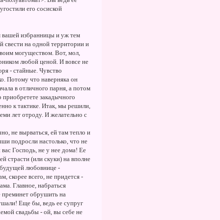
 угостили его сосиской
м вашей избранницы и уж тем
ай свести на одной территории и
своим могуществом. Вот, мол,
ерником любой ценой. И вовсе не
ря - стайные. Чувство
ко. Потому что наверняка он
чала в отличного парня, а потом
то приобретете закадычного
нно к тактике. Итак, мы решили,
еми лет отроду. И желательно с
о, не вырваться, ей там тепло и
ыши подросли настолько, что не
 вас Господь, не у нее дома! Ее
ей страсти (или скуки) на вполне
 будущей любовнице -
, скорее всего, не придется -
ма. Главное, набраться
е преминет обрушить на
ушали! Еще бы, ведь ее супруг
емой свадьбы - ой, вы себе не