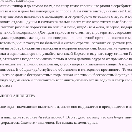
ло милое платьице...
плошной гипюр и до самого полу, а по низу такие крошечные рюши с серебрист
ит вам все и даже без наводящих вопросов. А вы учитывайте, учитывайте! Сколь
ое лучше всего ванильное с шоколадом, а от крем-брюле ее тошнит с первого кла
ового отдела, - душка и симпатяга, только носит такие отвратительные ботинки
 галстук: розовые поросятки на зеленом фоне, чудо! - вам жена, наверно, подари
лученной информации. (Хотя для верности ее стоит перепроверить, осторожно
 даже правдивые женщины - по совершенно непонятной причине - охотно и мн
вательно, и она тоскует по большой и чистой страсти - завалите ее цветами (
ей на работу), нежными записками и мокрыми поцелуями. Если она не удовлетв
вки и вернисажи, срочно узнайте, кто такой Борхес, и выучите пару стишков Г
т, отличается нездоровой активностью и ваша дамочка одурела от прыжков с
 ей мохнатые тапочки с помпонами, клубок шерсти и вязальные спицы. А в дов
витость. В общем - действуйте по обстановке и методом от противного. То ес
, чего ее долгие беспросветные годы лишал черствый и бессовестный супруг. 
кунду задумайтесь и попытайтесь вспомнить, сколько лет не водили в театр с
тилась?
ЛЬШОГО АДЮЛЬТЕРА
льше года - шампанское пьют залпом, иначе оно выдыхается и превращается в 
 и никогда не говорите <я тебя люблю>. Это трудно, потому что она будет тянут
держитесь. Скажете - вам конец. Без всяких комментариев.