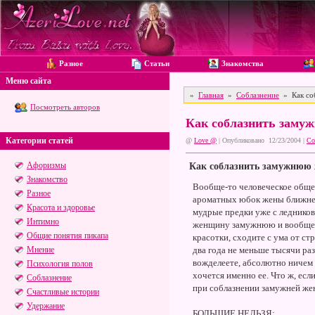
Разное
Статьи
Знакомства
Меню сайта
»
Главная
»
Соблазнение
» Как со
Посмотреть авторов
Как соблазнить зам
Категории статей
@
Love @
| Опубликовано 12/23/2004 |
Со
Афоризмы
Как соблазнить замужнюю
Знакомство
Вообще-то человеческое общес
Разное
ароматных юбок жены ближнего
Красота и здоровье
мудрые предки уже с ледников
Интимно
женщину замужнюю и вообще - л
Общие понятия пикапа
красотки, сходите с ума от стр
Мнение
два года не меньше тысячи раз
вожделеете, абсолютно ничем н
Психология полов
хочется именно ее. Что ж, ес
Соблазнение
при соблазнении замужней ж
Счастливые истории
Удержание
БОЛЬШИЕ НЕЛЬЗЯ: