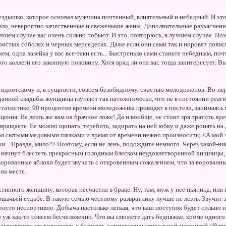
ездышко, которое основал мужчина почтенный, влиятельный и небедный. И это 
азло, невероятно качественные и свеженькие жены. Дополнительные разъяснени
учшем случае вас очень сильно побьют. И это, повторюсь, в лучшем случае. П
истых соболях и черных мерседесах. Даже если они сами так и норовят повисну
очем, одна лазейка у вас все-таки есть... Быстренько сами станьте небедным, по
ого коллеги его законную половину. Хотя вряд ли она вас тогда заинтересует. В
диотскому и, в сущности, совсем безобидному, счастью молодоженов. Во-пер
анной свадьбы женщины глупеют так патологически, что не в состоянии реаги
статистике, 90 процентов времени молодожены проводят в постели, занимаясь 
ения. Не лезть же вам на брачное ложе! Да и вообще, не стоит зря тратить вре
овращаете. Ее можно щипать, теребить, задирать на ней юбку и даже ронять на 
я сытыми медовыми глазками и время от времени нежно произносить; <А мой за
и... Правда, мило?> Поэтому, если не лень, подождите немного. Через какой-ни
 начнут блестеть прекрасным голодным блеском неудовлетворенной хищницы, 
 ворованные яблоки будет звучать с откровенным сожалением, что за ворованные
на месте.
инного женщину, которая несчастна в браке. Ну, там, муж у нее пьяница, или к
кошачьей судьбе. В такую семью честному развратнику лучше не лезть. Звучит э
просто неспортивно. Добыча настолько легкая, что ваш поступок будет сильно 
 уж как-то совсем бесчеловечно. Что вы сможете дать бедняжке, кроме одного
настоящему, по-хорошему, с борщом, детишками и стиральной машинкой <Вятк