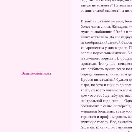
замуж не возьмете? Не возьмет
сомнительной свежести, а пото
И, наконец, самое главное, бо
более -пить с ним. Женщины - 
мужа, и любовника. Чтобы в сп
каких отхватила. Да сразу дву
из соображений личной безопа
товарищества у них в крови. П
вполне нормальный мужик. А п
и в лучшего кореша... В обще
приятеля. Что лучше - неизве
что разбивать лучше всего по
Ваша реклама здесь
определенным количеством дет
Просто питательный бульон дл
сыро, но зато и скучно до по
требуют всего маминого времен
дом - это вообще табу для вас
нейтральной территории. Одн
обстановка в семье, интересы,
женщины болтливы, а замужние
терпения и профильтровать ве
мужскую голову. Все, считайте
(если он, конечно, нормальный