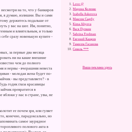
Love @
Марина Коленко
несмотря на то, что у банкиров
Izabella Askerova
я, я думаю, излишни. Вы и сами
Максим Сырбу
оэтому держитесь подальше от
Kima Aliyeva
ть у вас на шее. Им, понятно,
Вася Пупкин
чтенным и влиятельным, и только
Sabrina Fredman
ы себе сразу новенькую купите -
Евгений Кащеев
Тамилла Гасанова
Севиль ***
вых, за первые два месяца
ровать ни на какие внешние
известно чем до полного
Ваша реклама здесь
мя и нервы - вчерашняя невеста
диван - молодая жена будет по-
йчик - вы представляете? - в
будь годик глаза красавицы
зайчик превратится в
 яблоки у нас в стране, увы, не
олотит ее почем зря, или гуляет
то, конечно, парадоксально, но
напоминать самое заурядное
 торопливого полового акта в
а-полуавтомат>. Вы ведь ее