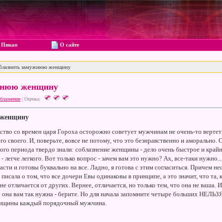
Пикап
О сайте
блазнить замужнюю женщину
ужнюю женщину
блазнение
|
Оценка:
 женщину
тво со времен царя Гороха осторожно советует мужчинам не очень-то вертеть
 своего. И, поверьте, вовсе не потому, что это безнравственно и аморально.
ого периода твердо знали: соблазнение женщины - дело очень быстрое и крайн
егче легкого. Вот только вопрос - зачем вам это нужно? Ах, все-таки нужно..
асти и готовы буквально на все. Ладно, я готова с этим согласиться. Причем не
 писала о том, что все дочери Евы одинаковы в принципе, а это значит, что та,
е отличается от других. Вернее, отличается, но только тем, что она не ваша.
ли она вам так нужна - берите. Но для начала запомните четыре больших НЕЛЬ
енщины каждый порядочный мужчина.