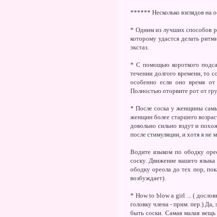
****** Несколько взглядов на 
* Одним из лучших способов р
которому удастся делать ритм
экстаз.
* С помощью короткого подса
течении долгого времени, то 
особенно если оно время от
Полностью оторвите рот от груд
* После соска у женщины самы
женщин более старшего возрас
довольно сильно вздут и похож
после стимуляции, и хотя я не
Водите языком по ободку орео
соску. Движение вашего языка
ободку ореола до тех пор, пок
возбуждает).
* How to blow a girl ... ( досл
головку члена - прим. пер.) Д
быть соски. Самая малая вещь