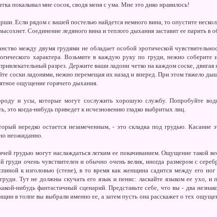
гка покалывал мне сосок, сводя меня с ума. Мне это дико нравилось!
рши. Если рядом с вашей постелью найдется немного вина, то опустите несколь
 высохнет. Соединение ледяного вина и теплого дыхания заставит ее парить в о
ранство между двумя грудями не обладает особой эротической чувствительнос
огического характера. Возьмите в каждую руку по груди, нежно соберите 
привлекательный разрез. Держите ваши ладони четко на каждом соске, двигая
те соски ладонями, нежно перемещая их назад и вперед. При этом тяжело дыш
ятное ощущение горячего дыхания.
оду и усы, которые могут сослужить хорошую службу. Попробуйте води
ь, это когда-нибудь приведет к исчезновению гладко выбритых лиц.
торый нередко остается незамеченным, - это складка под грудью. Касание
нно неожиданно.
чей грудью могут наслаждаться легким ее покачиванием. Ощущение такой в
ой груди очень чувствителен и обычно очень велик, иногда размером с сер
 спиной к изголовью (стене), в то время как женщина садится между его ног
груди. Тут не должны скучать его язык и пенис: ласкайте языком ее ухо, и 
акой-нибудь фантастичный сценарий. Представьте себе, что вы - два незнак
нщин в толпе вы выбрали именно ее, а затем пусть она расскажет о тех ощуще