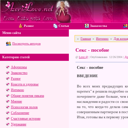
Разное
Статьи
Знакомства
Меню сайта
»
Главная
»
Интимно
»
Для женщ
Посмотреть авторов
Секс - пособие
Категории статей
@
Love @
| Опубликовано 12/26/2004 |
Дл
Афоризмы
Секс - пособие
Знакомство
ВВЕДЕНИЕ
Разное
Красота и здоровье
Во всех моих предыдущих кни
Интимно
supersex" я решила подробно ос
Общие понятия пикапа
почерпнете даже больше, чем 
Мнение
наслаждения и радости со свои
на то, что когда-то делала сам
Психология полов
совершенным партнером в посте
Соблазнение
Итак, готовы вы к первому уро
Счастливые истории
Удержание