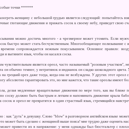
особые точки ******
азогреть женщину с небольшой грудью является следующий: попытайтесь взят
ичные глотающие движения и прижать сосок к своему небу, приведет свою 
сывания можно достичь многого - а чрезмерное может утомить. Если мужчи
сосок быстро может стать бесчувственным. Многообещающее полизывание с и
 времени сопровождается нежным покусыванием. Основное правило: возд
и и вытяните язык, чтобы он касался соска.
м чувствительным является ореол, часто называемый "розовым участком", не
та он обычно темнее; у негритянок и индианок он сладко шоколадного цвета.
 на грецкий орех даже тогда, когда она не возбуждена. У других этот ореол
 могу абсолютно гарантировать это, но мне кажется, что такие ореолы имеют б
ла, делая медленные вращательные движения по мере того, как вы ближе п
 по соску должно быть быстрым и легким и напоминать движение крыла бабоч
а сосок и ореол не превратятся в один страстный язык, стремящийся навстре
овно : как "дуть" в девушку. Слово "blow" в разговорном английском языке может
а, это может быть сделано с женщиной выше пояса! мне трудно даже оценить на
 может привести их в напряжение: у меня однажды был бюстгальтер с плох