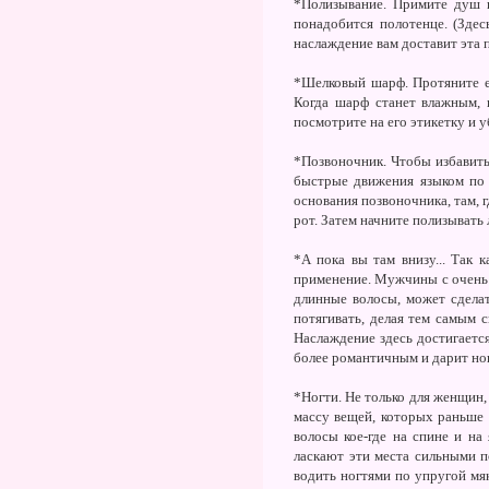
*Полизывание. Примите душ в
понадобится полотенце. (Здес
наслаждение вам доставит эта 
*Шелковый шарф. Протяните ег
Когда шарф станет влажным, 
посмотрите на его этикетку и у
*Позвоночник. Чтобы избавить
быстрые движения языком по м
основания позвоночника, там, 
рот. Затем начните полизывать 
*А пока вы там внизу... Так
применение. Мужчины с очень 
длинные волосы, может сделат
потягивать, делая тем самым 
Наслаждение здесь достигаетс
более романтичным и дарит н
*Ногти. Не только для женщин,
массу вещей, которых раньше 
волосы кое-где на спине и на
ласкают эти места сильными п
водить ногтями по упругой мяк