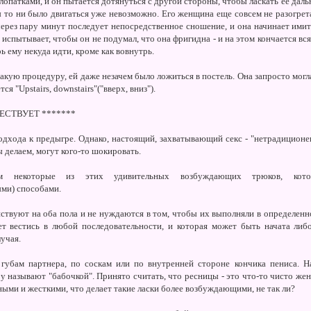
лопатками, и он пытается дотянуться с другой стороны, чтобы ласкать ее даль
 то ни было двигаться уже невозможно. Его женщина еще совсем не разогрета,
 через пару минут последует непосредственное сношение, и она начинает ими
испытывает, чтобы он не подумал, что она фригидна - и на этом кончается вся
рь ему некуда идти, кроме как вовнутрь.
такую процедуру, ей даже незачем было ложиться в постель. Она запросто мог
я "Upstairs, downstairs"("вверх, вниз").
ЩЕСТВУЕТ *******
дхода к предыгре. Однако, настоящий, захватывающий секс - "нетрадиционен"
 делаем, могут кого-то шокировать.
им некоторые из этих удивительных возбуждающих трюков, кото
ми) способами.
ствуют на оба пола и не нуждаются в том, чтобы их выполняли в определенно
жет вестись в любой последовательности, и которая может быть начата ли
лучая.
губам партнера, по соскам или по внутренней стороне кончика пениса. Н
у называют "бабочкой". Принято считать, что ресницы - это что-то чисто же
ыми и жесткими, что делает такие ласки более возбуждающими, не так ли?