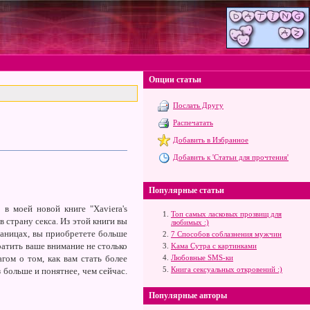
Опции статьи
Послать Другу
Распечатать
Добавить в Избранное
Добавить к 'Статьи для прочтения'
Популярные статьи
в моей новой книге "Xaviera's
Топ самых ласковых прозвищ для
 страну секса. Из этой книги вы
любимых :)
раницах, вы приобретете больше
7 Способов соблазнения мужчин
атить ваше внимание не столько
Kама Сутра с картинками
агом о том, как вам стать более
Любовные SMS-ки
Книга сексуальных откровений :)
 больше и понятнее, чем сейчас.
Популярные авторы