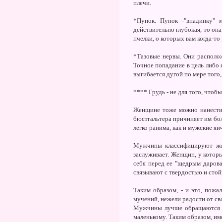
плечи.
*Пупок. Пупок -"впадинку" 
действительно глубокая, то он
пчелки, о которых вам когда-то
*Тазовые нервы. Они располож
Точное попадание в цель либо 
выгибается дугой по мере того
**** Грудь - не для того, чтоб
Женщине тоже можно нанести 
бюстгальтера причиняет им бол
легко ранима, как и мужские яи
Мужчины классифицируют жен
заслуживает. Женщин, у которы
себя перед ее "щедрым дарова
связывают с твердостью и стой
Таким образом, - и это, пож
мучений, нежели радости от св
Мужчины лучше обращаются с м
маленькому. Таким образом, и