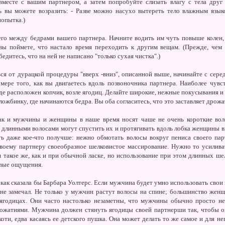
месте с вашим партнером, а затем попробуйте слизать влагу с тела друг 
ь вы можете возразить: - Разве можно насухо вытереть тело влажным языко
попытка.)
о между бедрами вашего партнера. Начните водить им чуть повыше колен, 
вы поймете, что настало время переходить к другим вещам. (Прежде, чем 
бедитесь, что на ней не написано "только сухая чистка".)
ся от дурацкой процедуры "вверх -вниз", описанной выше, начинайте с сере
ере того, как вы двигаетесь вдоль позвоночника партнера. Наиболее чувс
где расположен копчик, возле ягодиц. Делайте широкие, нежные покусывания и 
ложбинку, где начинаются бедра. Вы оба согласитесь, что это заставляет дрожа
 как и мужчины и женщины в наше время носят чаше не очень короткие во
длинными волосами могут спустить их и протягивать вдоль лобка женщины в
ь даже кое-что получше: нежно обмотать волосы вокруг пениса своего парт
своему партнеру своеобразное шелковистое массирование. Нужно то усиливат
я такое же, как и при обычной ласке, но использование при этом длинных ше
овые ощущения.
 как сказала бы Барбара Уолтерс. Если мужчина будет умно использовать свои 
не замечал. Не только у мужчин растут волосы на спине; большинство жен
 ягодицах. Они часто настолько незаметны, что мужчины обычно просто не
ожатиями. Мужчина должен стянуть ягодицы своей партнерши так, чтобы он
оти, едва касаясь ее детского пушка. Она может делать то же самое и для нег