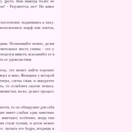
у друга. Вам никогда более не
м? - Разумеется, нет! Но какое
постепенно поднимаясь к паху.
использовать шарф или платок,
дины. Полизывайте нежно, делая
твительное место спины - это у
поцелуи мякоти, всасывайте ее в
ть от удовольствия.
лосы, это может найти хорошее
верх и вниз. Женщина у которой
нера, слегка сжав, и аккуратно
ь, то ослаблять сжатие пениса.
лковистых волос делает процесс
ногти, то он обнаружит для себя
щин имеет слабые едва заметные
 замечают, особенно, когда они
и стали тугими, и затем нежно
о: ласкать его бедра, ягодицы и