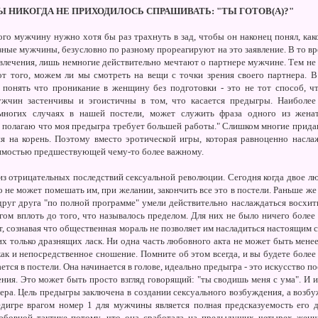
Ы НИКОГДА НЕ ПРИХОДИЛОСЬ СПРАШИВАТЬ: "ТЫ ГОТОВ(А)?"
го мужчину нужно хотя бы раз трахнуть в зад, чтобы он наконец понял, как
Разные мужчины, безусловно по разному прореагируют на это заявление. В то в
ечения, лишь немногие действительно мечтают о партнере мужчине. Тем не ме
 от того, можем ли мы смотреть на вещи с точки зрения своего партнера.
онять что проникание в женщину без подготовки - это не тот способ, чт
ужчин застенчивы и эгоистичны в том, что касается предыгры. Наиболе
многих случаях в нашей постели, может служить фраза одного из жена
"я полагаю что моя предыгра требует большей работы." Слишком многие прида
я на корень. Поэтому вместо эротической игры, которая равноценно насла
имостью предшествующей чему-то более важному.
из отрицательных последствий сексуальной революции. Сегодня когда двое лю
 не может помешать им, при желании, закончить все это в постели. Раньше же
друг друга "по полной программе" умели действительно наслаждаться восхи
гом вплоть до того, что называлось пределом. Для них не было ничего более
т, сознавая что общественная мораль не позволяет им насладиться настоящим 
х только дразнящих ласк. Ни одна часть любовного акта не может быть менее
как и непосредственное сношение. Помните об этом всегда, и вы будете боле
ется в постели. Она начинается в голове, идеально предыгра - это искусство 
ния. Это может быть просто взгляд говорящий: "ты сводишь меня с ума". И и
ера. Цель предыгры заключена в создании сексуального возбуждения, а возбу
дигре врагом номер 1 для мужчины является полная предсказуемость его д
бовной тактике потому, что она сработала на предыдущих четырех женщи