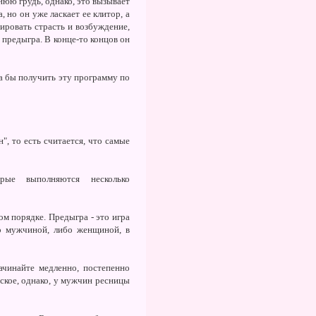
нюю грудь, однако, это вызывает
 но он уже ласкает ее клитор, а
тировать страсть и возбуждение,
 предыгра. В конце-то концов он
ла бы получить эту программу по
, то есть считается, что самые
рые выполняются несколько
м порядке. Предыгра - это игра
бо мужчиной, либо женщиной, в
ачинайте медленно, постепенно
нское, однако, у мужчин ресницы