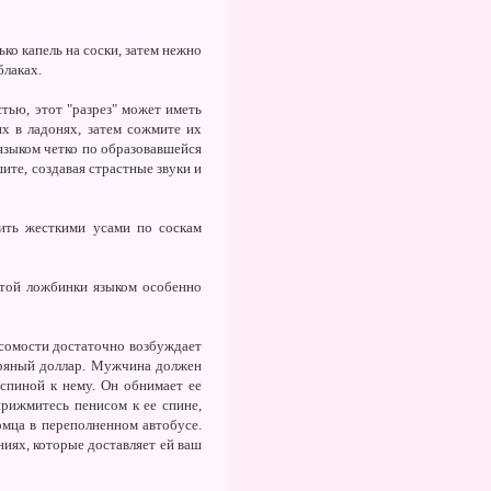
ко капель на соски, затем нежно
блаках.
тью, этот "разрез" может иметь
их в ладонях, затем сожмите их
 языком четко по образовавшейся
ите, создавая страстные звуки и
ть жесткими усами по соскам
 этой ложбинки языком особенно
есомости достаточно возбуждает
ебряный доллар. Мужчина должен
 спиной к нему. Он обнимает ее
прижмитесь пенисом к ее спине,
омца в переполненном автобусе.
ниях, которые доставляет ей ваш