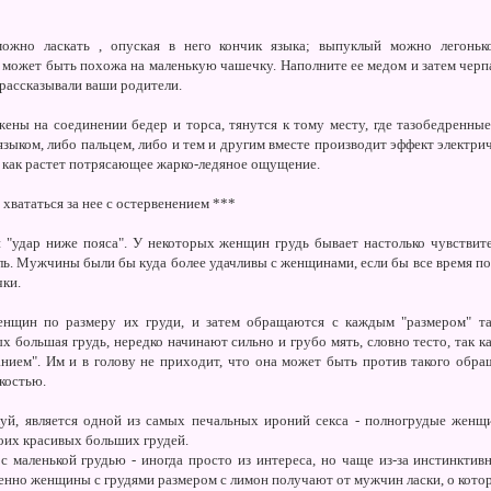
можно ласкать , опуская в него кончик языка; выпуклый можно легонько
а может быть похожа на маленькую чашечку. Наполните ее медом и затем черпа
 рассказывали ваши родители.
ены на соединении бедер и торса, тянутся к тому месту, где тазобедренные 
языком, либо пальцем, либо и тем и другим вместе производит эффект электрич
, как растет потрясающее жарко-ледяное ощущение.
ы хвататься за нее с остервенением ***
"удар ниже пояса". У некоторых женщин грудь бывает настолько чувствите
ь. Мужчины были бы куда более удачливы с женщинами, если бы все время пом
чки.
щин по размеру их груди, и затем обращаются с каждым "размером" так
х большая грудь, нередко начинают сильно и грубо мять, словно тесто, так 
нием". Им и в голову не приходит, что она может быть против такого обр
костью.
алуй, является одной из самых печальных ироний секса - полногрудые же
оих красивых больших грудей.
аленькой грудью - иногда просто из интереса, но чаще из-за инстинктивн
менно женщины с грудями размером с лимон получают от мужчин ласки, о кото