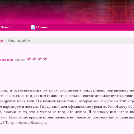
Пикап
О сайте
ин
» Секс - пособие
я женщин
|
Оценка:
гах я останавливалась на моих собственных сексуальных ощущениях; но 
тановиться на том, как вам самим отправиться в восхитительное путешествие в
из других моих книг. И с новыми прелестями, которые вы найдете на этих ст
м партнером в постели. Перед вами мои официальные уроки любви. Я хочу обр
а, сколько на то, что я узнала из того, что делала. Я расскажу вам шаг за ш
ли. Если бы вы пришли ко мне лично, я не смогла бы показать вам за один раз
ку? Тогда начнем. /Ксавиера/