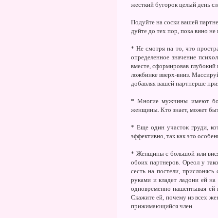
жесткий бугорок целый день сле
Подуйте на соски вашей партне
дуйте до тех пор, пока вино не
* Не смотря на то, что прост
определенное значение психол
вместе, сформировав глубокий 
ложбинке вверх-вниз. Массируй
добавляя вашей партнерше при
* Многие мужчины имеют бор
женщины. Кто знает, может быт
* Еще один участок груди, ко
эффективно, так как это особе
* Женщины с большой или вися
обоих партнеров. Ореол у так
сесть на постели, прислонясь
руками и кладет ладони ей на 
одновременно нашептывая ей к
Скажите ей, почему из всех же
прижимающийся член.