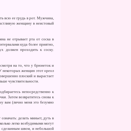
ь всю ее грудь в рот. Мужчина,
счастливую женщину в неистовый
на не отрывает рта от соска в
нтервалами куда более приятно,
ух должен проходить к соску.
смотря на то, что у брюнеток и
 У некоторых женщин этот ореол
 совершенно плоский и вырастает
ольше чувствительности.
одбираетесь непосредственно к
ки. Затем возвратитесь снова к
чу вам (лично меня это безумно
 означать: делать миньет, дуть в
сколько легко возбудимыми могут
о сделанным швом, и небольшой