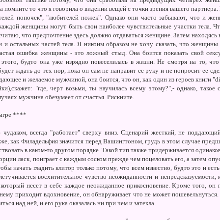
а помните то что я говорила о видении вещей с точки зрения вашего партнер
ителей попочек", "любителей ножек". Однако они часто забывают, что и ж
каждой женщины могут быть свои наиболее чувствительные участки тела. Ч
 считаю, что предпочтение здесь должно отдаваться женщине. Затем находясь 
и и остальных частей тела. Я никоим образом не хочу сказать, что женщин
астая ошибка женщины - это ложный стыд. Она боится показать свой сексу
этого, будто она уже изрядно повеселилась в жизни. Не смотря на то, что
будет ждать до тех пор, пока он сам не направит ее руку и не попросит ее сде
ющее и желаемое мужчиной, она боится, что он, как один из героев книги "dia
),скажет: "где, черт возьми, ты научилась всему этому?",- однако, такое 
случаях мужчина обезумеет от счастья. Рискните.
дыгре ****
чудаком, всегда "работает" сверху вниз. Сценарий жесткий, не поддающий
же, как Филадельфия значится перед Вашингтоном, грудь в этом случае предш
ствовать в каком-то другом порядке. Такой тип также придерживается одинако
рции ласк, поиграет с каждым соском прежде чем поцеловать его, а затем оп
обы начать гладить клитор только потому, что всем известно, будто это и ес
летучивается восхитительное чувство неожиданности и непредсказуемости,
который несет в себе каждое неожиданное прикосновение. Кроме того, он п
к нему приходит вдохновение, он обнаруживает что не может пошевельнуться. 
ся над ней, и его рука оказалась ни при чем и затекла.