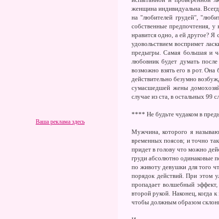
женщина индивидуальна. Всегд
на "любителей грудей", "люб
собственные предпочтения, у 
нравится одно, а ей другое? Я
удовольствием воспримет ласк
предыгры. Самая большая и ч
любовник будет думать после 
возможно взять его в рот. Она 
действительно безумно возбужда
сумасшедшей жены домохозяйки
случае из ста, в остальных 99 
**** Не будьте чудаком в пре
Ваша реклама здесь
Мужчина, которого я называю 
временных поясов; и точно так
придет в голову что можно дей
груди абсолютно одинаковые по
по животу девушки для того чт
порядок действий. При этом у
пропадает волшебный эффект, 
второй рукой. Наконец, когда 
чтобы должным образом склонить