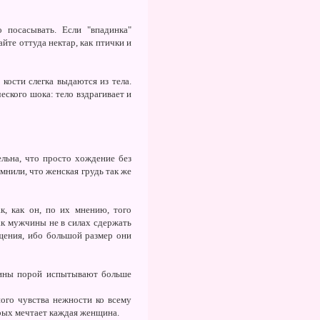
 посасывать. Если "впадинка"
йте оттуда нектар, как птички и
кости слегка выдаются из тела.
еского шока: тело вздрагивает и
льна, что просто хождение без
нили, что женская грудь так же
, как он, по их мнению, того
как мужчины не в силах сдержать
ащения, ибо большой размер они
нщины порой испытывают больше
ого чувства нежности ко всему
рых мечтает каждая женщина.