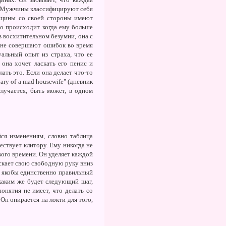
а. Мужчины классифицируют себя
енщины со своей стороны имеют
то происходит когда ему больше
в восхитительном безумии, она с
ы не совершают ошибок во время
альный опыт из страха, что ее
 она хочет ласкать его пенис и
лать это. Если она делает что-то
ry of a mad housewife" (дневник
случается, быть может, в одном
ся изменениям, словно таблица
ествует клитору. Ему никогда не
вого времени. Он уделяет каждой
ускает свою свободную руку вниз
ть якобы единственно правильный
 каким же будет следующий шаг,
онятия не имеет, что делать со
Он опирается на локти для того,