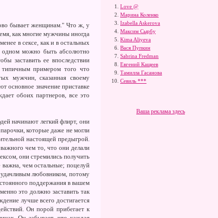
Love @
Марина Коленко
Izabella Askerova
ово бывает женщинам." Что ж, у
Максим Сырбу
ремя, как многие мужчины иногда
Kima Aliyeva
нее в сексе, как и в остальных
Вася Пупкин
 В одном можно быть абсолютно
Sabrina Fredman
обы заставить ее впоследствии
Евгений Кащеев
е типичным примером того что
Тамилла Гасанова
тых мужчин, сказанная своему
Севиль ***
ют основное значение приставке
ждает обоих партнеров, все это
Ваша реклама здесь
дей начинают легкий флирт, они
 парочки, которые даже не могли
тительной настоящей предыгрой.
 важного чем то, что они делали
сексом, они стремились получить
 важна, чем остальные; поцелуй
е удачливым любовником, потому
постоянного поддержания в вашем
менно это должно заставить так
ждение лучше всего достигается
ействий. Он порой прибегает к
нах. Он забывает, что каждая