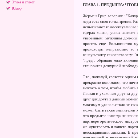
Этика и этикет
ГЛАВА 1
.
ПРЕДЫГРА: ЧТОБ
Юмор
Жермен Грир говорила: "Каждо
леди есть своя точка зрения. 
испытывают гомосексуальные вл
сферах жизни, успех зависит
уверенным:
мужчины должны п
просить еще. Большинство м
происходит неправильно во 
консультанту сексопатологу: 
"пред", обращая мало внимани
становится дежурной необход
Это, пожалуй, является одним 
прекрасно понимают, что ничто
мечтать о том, чтобы любить 
Лаская и ухаживая друг за дру
друг для друга в данный момен
максимум удовольствия от свои
может быть также значителен 
что предыгра никогда не начина
партнере эротического настрое
же чувствовать и вашего партн
неожиданными ласками. В пре
испытанной и проверенной лю