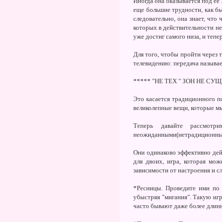
Иногда она оказывается под ее 
еще большие трудности, как бы
следовательно, она знает, что
которых в действительности не 
уже достиг самого низа, и тепе
Для того, чтобы пройти через 
телевидению: передача называетс
***** "НЕ ТЕХ " ЗОН НЕ СУ
Это касается традиционного по
великолепные вещи, которые мы
Теперь давайте рассмотр
неожиданными(нетрадиционны
Они одинаково эффективно дей
для двоих, игра, которая мо
зависимости от настроения и с
*Ресницы. Проведите ими по 
убыстряя "мигания". Такую игр
часто бывают даже более длинн