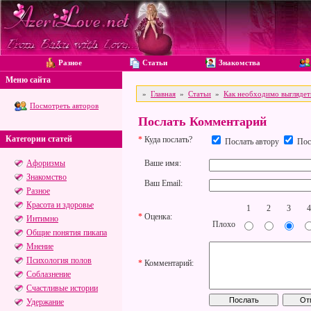
Разное
Статьи
Знакомства
Меню сайта
»
Главная
»
Статьи
»
Как необходимо выгляде
Посмотреть авторов
Послать Комментарий
Категории статей
*
Куда послать?
Послать автору
Посл
Афоризмы
Ваше имя:
Знакомство
Ваш Email:
Разное
Красота и здоровье
1
2
3
4
*
Оценка:
Интимно
Плохо
Общие понятия пикапа
Мнение
Психология полов
*
Комментарий:
Соблазнение
Счастливые истории
Удержание