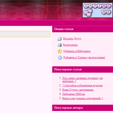
Опции статьи
Послать Другу
Распечатать
Добавить в Избранное
Добавить к 'Статьи для прочтения'
Популярные статьи
Топ самых ласковых прозвищ для
любимых :)
7 Способов соблазнения мужчин
Kама Сутра с картинками
Любовные SMS-ки
Книга сексуальных откровений :)
Популярные авторы