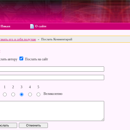
Пикап
О сайте
узнать его и себя получше
» Послать Комментарий
й
лать автору
Послать на сайт
1
2
3
4
5
Великолепно