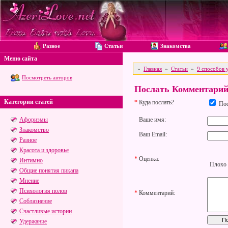
Разное
Статьи
Знакомства
Меню сайта
»
Главная
»
Статьи
»
9 способов 
Посмотреть авторов
Послать Комментари
Категории статей
*
Куда послать?
Пос
Афоризмы
Ваше имя:
Знакомство
Ваш Email:
Разное
Красота и здоровье
*
Оценка:
Интимно
Плохо
Общие понятия пикапа
Мнение
Психология полов
*
Комментарий:
Соблазнение
Счастливые истории
Удержание