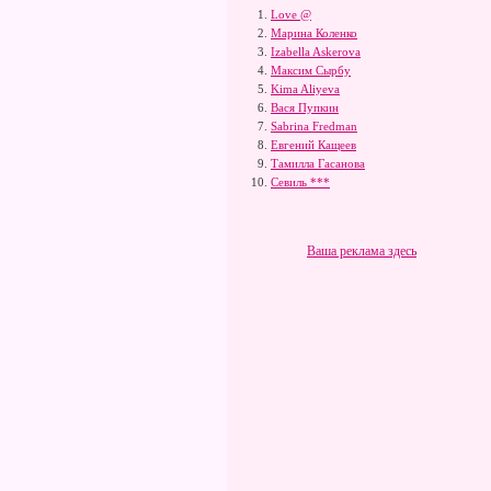
Love @
Марина Коленко
Izabella Askerova
Максим Сырбу
Kima Aliyeva
Вася Пупкин
Sabrina Fredman
Евгений Кащеев
Тамилла Гасанова
Севиль ***
Ваша реклама здесь