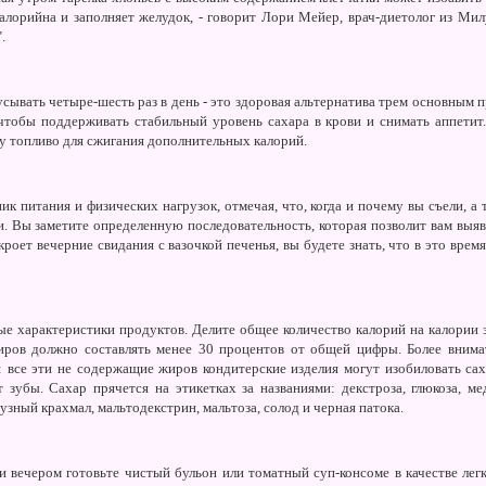
калорийна и заполняет желудок, - говорит Лори Мейер, врач-диетолог из Мил
.
сывать четыре-шесть раз в день - это здоровая альтернатива трем основным 
тобы поддерживать стабильный уровень сахара в крови и снимать аппетит.
у топливо для сжигания дополнительных калорий.
ик питания и физических нагрузок, отмечая, что, когда и почему вы съели, 
и. Вы заметите определенную последовательность, которая позволит вам выя
роет вечерние свидания с вазочкой печенья, вы будете знать, что в это врем
ые характеристики продуктов. Делите общее количество калорий на калории 
жиров должно составлять менее 30 процентов от общей цифры. Более внима
: все эти не содержащие жиров кондитерские изделия могут изобиловать са
 зубы. Сахар прячется на этикетках за названиями: декстроза, глюкоза, мед
узный крахмал, мальтодекстрин, мальтоза, солод и черная патока.
и вечером готовьте чистый бульон или томатный суп-консоме в качестве легк