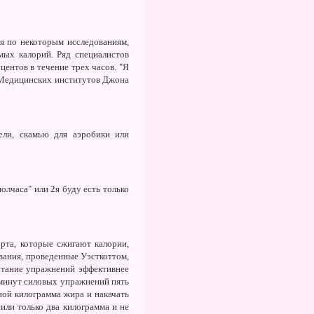
дя по некоторым исследованиям,
мых калорий. Ряд специалистов
ентов в течение трех часов. "Я
а Медицинских институтов Джона
ели, скамью для аэробики или
олчаса" или 2я буду есть только
рта, которые сжигают калории,
ования, проведенные Уэсткоттом,
етание упражнений эффективнее
 минут силовых упражнений пять
ной килограмма жира и накачать
или только два килограмма и не