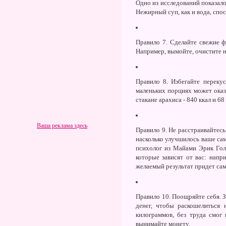
Одно из исследований показало
Нежирный суп, как и вода, спо
Правило 7.
Сделайте свежие фр
Например, вымойте, очистите н
Правило 8
.
Избегайте переку
маленьких порциях может оказ
стакане арахиса - 840 ккал и 
Ваша реклама здесь
Правило 9.
Не расстраивайтесь
насколько улучшилось ваше само
психолог из Майами Эрик Голл
которые зависят от вас: напр
желаемый результат придет сам
Правило 10.
Поощряйте себя. З
денег, чтобы раскошелиться
килограммов, без труда смог
вынимайте монету.