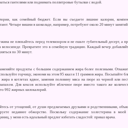
аться гантелями или поднимать поллитровые бутылки с водой.
алории, как семейный бюджет. Если вы съедаете лишние калории, компе
гают. Четыре вишни в шоколаде, например, потребуют около 20 минут занятий
жина не плюхайтесь перед телевизором и не ешьте губительный десерт, а 
а велосипеде. Превратите это в семейную традицию. Каждый вечер добавляйте
няться по 30 минут.
аменяйте продукты с большим содержанием жира более полезными. Откажит
используйте горчицу, экономя на этом 95 ккал и 11 граммов жира. Посыпайте
 жира в котлетах вдвое, заменив половину мяса на пюре из черной или пе
апахом. Для кексов используйте яблочное пюре вместо такого же количест
сто 992 жирных килокалорий.
тесь от угощений, от души предлагаемых друзьями и родственниками, объяс
руете недавнее обжорство. Поскольку содержание холестерина в моей 
ниц, у меня есть идеальный предлог избегать сладостей: приказ врача.