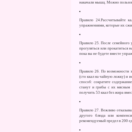
накачали мышц. Можно пользов
Правило 24.
Рассчитывайте к
упражнениями, которые их сжи
Правило 25.
После семейного у
прогуляться или прокатиться н
пока вы не будете вместе упраж
Правило 26.
По возможности з
(сто ккал на чайную ложку) и 
способ: сократите содержание
станут и грибы с их мясным з
получить 53 ккал без жира вме
Правило 27.
Вежливо отказывай
другого блюда или компенси
рекомендуемый предел в 200 еди