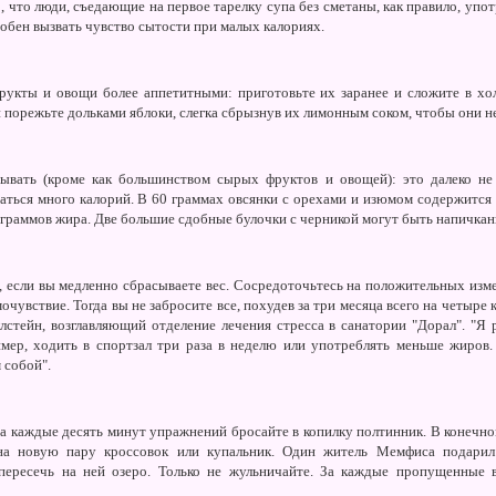
, что люди, съедающие на первое тарелку супа без сметаны, как правило, уп
собен вызвать чувство сытости при малых калориях.
укты и овощи более аппетитными: приготовьте их заранее и сложите в хол
 порежьте дольками яблоки, слегка сбрызнув их лимонным соком, чтобы они н
сывать (кроме как большинством сырых фруктов и овощей): это далеко не 
аться много калорий. В 60 граммах овсянки с орехами и изюмом содержится 2
68 граммов жира. Две большие сдобные булочки с черникой могут быть напичканы
, если вы медленно сбрасываете вес. Сосредоточьтесь на положительных изме
чувствие. Тогда вы не забросите все, похудев за три месяца всего на четыре 
стейн, возглавляющий отделение лечения стресса в санатории "Дорал". "Я 
имер, ходить в спортзал три раза в неделю или употреблять меньше жиров.
 собой".
а каждые десять минут упражнений бросайте в копилку полтинник. В конечно
 на новую пару кроссовок или купальник. Один житель Мемфиса подарил 
 пересечь на ней озеро. Только не жульничайте. За каждые пропущенные