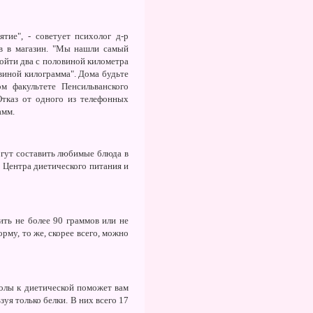
тие", - советует психолог д-р
ов в магазин. "Мы нашли самый
ройти два с половиной километра
овиной килограмма". Дома будьте
м факультете Пенсильванского
Отказ от одного из телефонных
амм.
огут составить любимые блюда в
 Центра диетического питания и
ть не более 90 граммов или не
му, то же, скорее всего, можно
олы к диетической поможет вам
уя только белки. В них всего 17