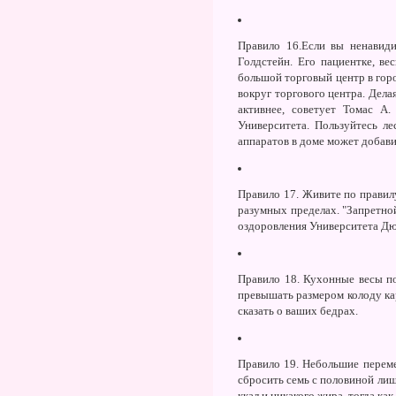
Правило 16.
Если вы ненавиди
Голдстейн. Его пациентке, ве
большой торговый центр в горо
вокруг торгового центра. Дела
активнее, советует Томас А
Университета. Пользуйтесь л
аппаратов в доме может добави
Правило 17.
Живите по правилу
разумных пределах. "Запретной
оздоровления Университета Дюк
Правило 18.
Кухонные весы по
превышать размером колоду кар
сказать о ваших бедрах.
Правило 19.
Небольшие перемен
сбросить семь с половиной лиш
ккал и никакого жира, тогда как