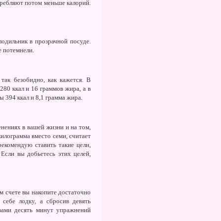
отребляют потом меньше калорий.
одильник в прозрачной посуде.
е потемнели.
так безобидно, как кажется. В
80 ккал и 16 граммов жира, а в
 394 ккал и 8,1 грамма жира.
нениях в вашей жизни и на том,
килограмма вместо семи, считает
рекомендую ставить такие цели,
 Если вы добьетесь этих целей,
м счете вы накопите достаточно
себе лодку, а сбросив девять
 вами десять минут упражнений