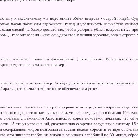
ю тягу к вкусненькому - и подстегните обмен веществ - острой пищей. Су
олько часов после еды сдерживать голод и увеличивать количество сжигае
ложки специй на блюдо достаточно, чтобы ускорять обмен веществ на 25 проц
аком", - говорит Мария Симонсон, директор Клиники здоровья, веса и стресс
реть телевизор только за физическими упражнениями. Используйте гант
дорожку, степпер или велотренажер.
й конкретные цели, например: "я буду упражняться четыре раза в неделю по п
выбирать достижимые цели, которые обеспечат вам успех.
ействительно улучшить фигуру и укрепить мышцы, комбинируйте виды спо
 на велосипеде, с силовыми упражнениями не реже двух раз в неделю. Исслед
по силовым упражнениям Христианского союза молодежи, показали, что соч
ности. 15 минут упражнений, укрепляющих сердечно-сосудистую систему, 15
им содержанием жиров позволили за восемь недель сбросить четыре с полови
кто ограничил потребление жиров и занимался аэробикой по 30 минут, сброс