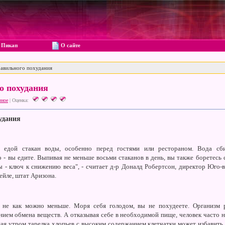
Пикап
О сайте
авильного похудания
о похудания
зное
|
Оценка:
удания
едой стакан воды, особенно перед гостями или рестораном. Вода сби
ко - вы едите. Выпивая не меньше восьми стаканов в день, вы также боретесь 
 - ключ к снижению веса", - считает д-р Доналд Робертсон, директор Юго-
ейле, штат Аризона.
не как можно меньше. Моря себя голодом, вы не похудеете. Организм р
ием обмена веществ. А отказывая себе в необходимой пище, человек часто н
ая утром тарелка хлопьев с высоким содержанием клетчатки может избавить в