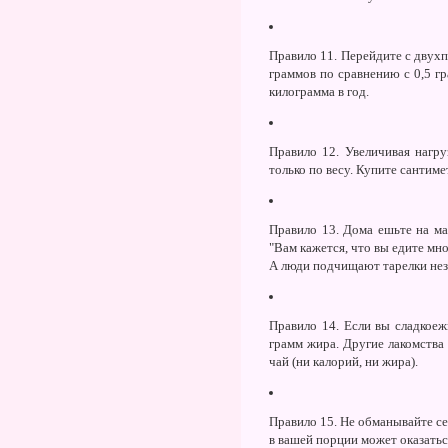
Правило 11.
Перейдите с двухпр
граммов по сравнению с 0,5 гр
килограмма в год.
Правило 12.
Увеличивая нагру
только по весу. Купите сантиме
Правило 13.
Дома ешьте на мал
"Вам кажется, что вы едите мно
А люди подчищают тарелки нез
Правило 14.
Если вы сладкоеж
грамм жира. Другие лакомства 
чай (ни калорий, ни жира).
Правило 15.
Не обманывайте себ
в вашей порции может оказаться