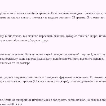
оцентного молока на обезжиренное. Если вы выпиваете два стакана в день, р
амма на стакан снятого молока - за неделю составит 63 грамма. Это означает
зку в спортзале, вы можете нарастить мышцы, которые тяжелее жира, поэт
тр и измеряйте талию, бедра и грудь.
еньких тарелках. Большинство людей наедается меньшей порцией, если она 
го, поскольку ваша тарелка полна, хотя в действительности вы едите меньше, -
ависимо от их размера
ка, удовлетворяйте свой аппетит сладкими фруктами и овощами. В початке 
для сладкоежек: ириски (25 ккал и никакого жира), горячее диетическое какао
я. Одно обезжиренное печенье может содержать всего 50 ккал, но если вы об
 около 600 ккал.