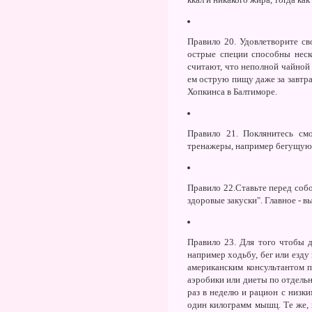
Правило 20.
Удовлетворите сво
острые специи способны неск
считают, что неполной чайной 
ем острую пищу даже за завтр
Хопкинса в Балтиморе.
Правило 21.
Поклянитесь смот
тренажеры, например бегущую 
Правило 22.
Ставьте перед собо
здоровые закуски". Главное - 
Правило 23.
Для того чтобы д
например ходьбу, бег или езду
американским консультантом 
аэробики или диеты по отдель
раз в неделю и рацион с низк
один килограмм мышц. Те же, 