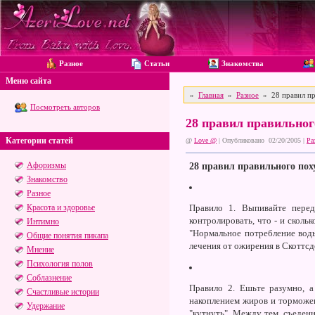
Разное
Статьи
Знакомства
Меню сайта
»
Главная
»
Разное
» 28 правил пр
Посмотреть авторов
28 правил правильног
Категории статей
@
Love @
| Опубликовано 02/20/2005 |
Ра
Афоризмы
28 правил правильного пох
Знакомство
Разное
Красота и здоровье
Правило 1.
Выпивайте перед 
контролировать, что - и сколь
Интимно
"Нормальное потребление воды
Общие понятия пикапа
лечения от ожирения в Скоттсд
Мнение
Психология полов
Соблазнение
Правило 2.
Ешьте разумно, а 
Счастливые истории
накоплением жиров и торможен
Удержание
"кутнуть". Между тем, съеденн