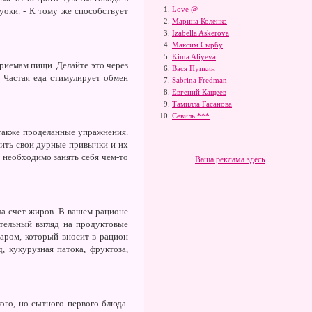
Love @
уоки. - К тому же способствует
Марина Коленко
Izabella Askerova
Максим Сырбу
Kima Aliyeva
приемам пищи. Делайте это через
Вася Пупкин
 Частая еда стимулирует обмен
Sabrina Fredman
Евгений Кащеев
Тамилла Гасанова
Севиль ***
а также проделанные упражнения.
вить свои дурные привычки и их
я необходимо занять себя чем-то
Ваша реклама здесь
за счет жиров. В вашем рационе
тельный взгляд на продуктовые
харом, который вносит в рацион
, кукурузная патока, фруктоза,
ого, но сытного первого блюда.