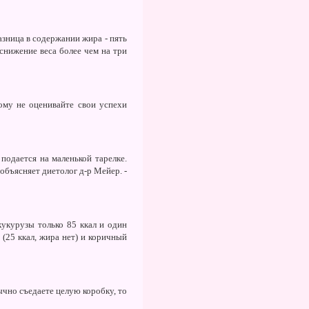
азница в содержании жира - пять
 снижение веса более чем на три
ому не оценивайте свои успехи
подается на маленькой тарелке.
 объясняет диетолог д-р Мейер. -
кукурузы только 85 ккал и один
 (25 ккал, жира нет) и коричный
ычно съедаете целую коробку, то