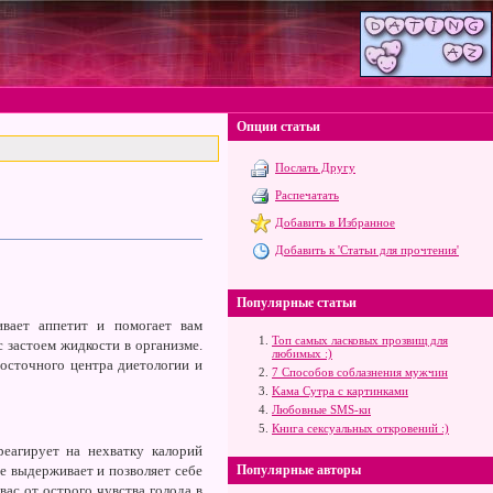
Опции статьи
Послать Другу
Распечатать
Добавить в Избранное
Добавить к 'Статьи для прочтения'
Популярные статьи
вает аппетит и помогает вам
Топ самых ласковых прозвищ для
с застоем жидкости в организме.
любимых :)
восточного центра диетологии и
7 Способов соблазнения мужчин
Kама Сутра с картинками
Любовные SMS-ки
Книга сексуальных откровений :)
еагирует на нехватку калорий
е выдерживает и позволяет себе
Популярные авторы
ас от острого чувства голода в