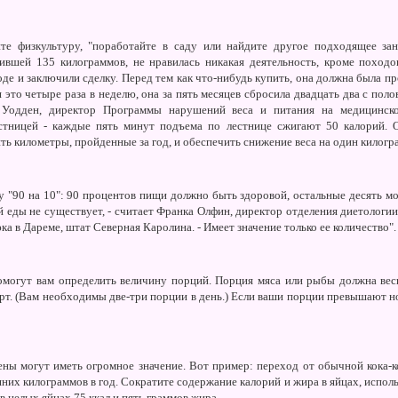
те физкультуру, "поработайте в саду или найдите другое подходящее заня
сившей 135 килограммов, не нравилась никакая деятельность, кроме поход
де и заключили сделку. Перед тем как что-нибудь купить, она должна была п
я это четыре раза в неделю, она за пять месяцев сбросила двадцать два с пол
. Уодден, директор Программы нарушений веса и питания на медицинско
естницей - каждые пять минут подъема по лестнице сжигают 50 калорий. 
ть километры, пройденные за год, и обеспечить снижение веса на один килогр
 "90 на 10": 90 процентов пищи должно быть здоровой, остальные десять м
 еды не существует, - считает Франка Олфин, директор отделения диетологии
а в Дареме, штат Северная Каролина. - Имеет значение только ее количество".
могут вам определить величину порций. Порция мяса или рыбы должна веси
т. (Вам необходимы две-три порции в день.) Если ваши порции превышают нор
ы могут иметь огромное значение. Вот пример: переход от обычной кока-к
них килограммов в год. Сократите содержание калорий и жира в яйцах, использ
 в целых яйцах 75 ккал и пять граммов жира.