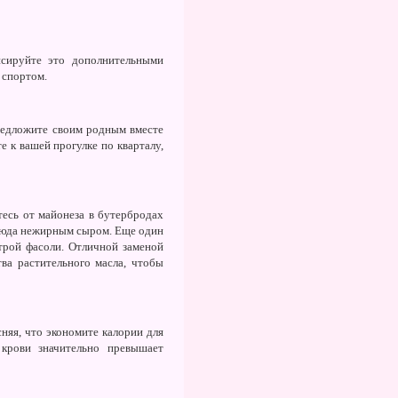
нсируйте это дополнительными
 спортом.
предложите своим родным вместе
 к вашей прогулке по кварталу,
есь от майонеза в бутербродах
 блюда нежирным сыром. Еще один
строй фасоли. Отличной заменой
ва растительного масла, чтобы
няя, что экономите калории для
крови значительно превышает