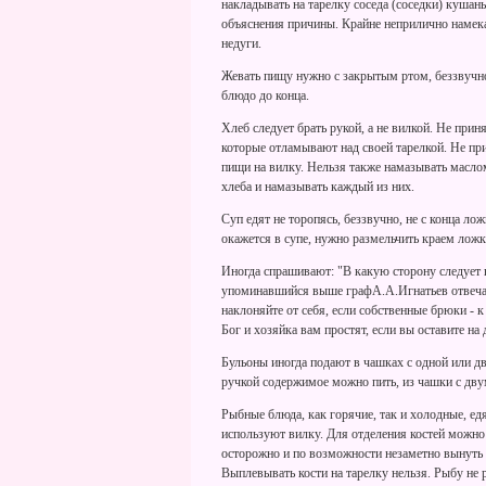
накладывать на тарелку соседа (соседки) кушан
объяснения причины. Крайне неприлично намека
недуги.
Жевать пищу нужно с закрытым ртом, беззвучно.
блюдо до конца.
Хлеб следует брать рукой, а не вилкой. Не прин
которые отламывают над своей тарелкой. Не при
пищи на вилку. Нельзя также намазывать масло
хлеба и намазывать каждый из них.
Суп едят не торопясь, беззвучно, не с конца ло
окажется в супе, нужно размельчить краем ложк
Иногда спрашивают: "В какую сторону следует на
упоминавшийся выше графА.А.Игнатьев отвечал т
наклоняйте от себя, если собственные брюки - к
Бог и хозяйка вам простят, если вы оставите н
Бульоны иногда подают в чашках с одной или дв
ручкой содержимое можно пить, из чашки с дву
Рыбные блюда, как горячие, так и холодные, ед
используют вилку. Для отделения костей можно 
осторожно и по возможности незаметно вынуть 
Выплевывать кости на тарелку нельзя. Рыбу не