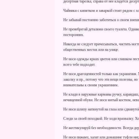
десертная тарелка, справа от нее кладется десер
Чайники с кипятком и заваркой стоят рядом с х
Не забывай постоянно заботиться о своем внешн
Не пренебрегай деталями своего туалета. Однако
посторонних.
Никогда не следует причесываться, чистить ногти
общественных местах или на улице.
Не носи одежды ярких цветов или слишком пест
всего тебе подходят.
Не носи драгоценностей только как украшения. 
заколку и пр., потому что эти вещи полезны, 
внимательны к своим украшениям.
Не клади в наружные карманы ручку, карандаш, 
нечищенной обуви. Не носи мятый костюм, нев
Не носи шляпу натянутой на глаза или сдвинуто
Следи за своей походкой. Не ходи вразвалку. Хо
Не жестикулируй без необходимости. Всегда де
Не носи пижаму, халат или домашние туфли ниг