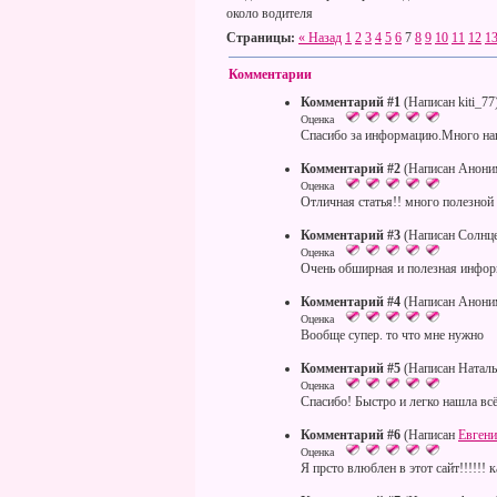
около водителя
Страницы:
« Назад
1
2
3
4
5
6
7
8
9
10
11
12
1
Комментарии
Комментарий #1
(Написан kiti_77
Оценка
Спасибо за информацию.Много на
Комментарий #2
(Написан Анони
Оценка
Отличная статья!! много полезной
Комментарий #3
(Написан Солнц
Оценка
Очень обширная и полезная инфо
Комментарий #4
(Написан Анони
Оценка
Вообще супер. то что мне нужно
Комментарий #5
(Написан Наталь
Оценка
Спасибо! Быстро и легко нашла всё
Комментарий #6
(Написан
Евген
Оценка
Я прсто влюблен в этот сайт!!!!!!