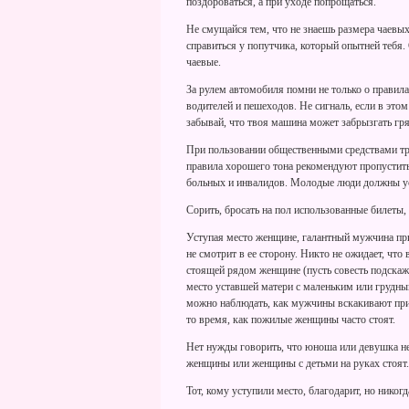
поздороваться, а при уходе попрощаться.
Не смущайся тем, что не знаешь размера чаевы
справиться у попутчика, который опытней тебя.
чаевые.
За рулем автомобиля помни не только о правила
водителей и пешеходов. Не сигналь, если в это
забывай, что твоя машина может забрызгать г
При пользовании общественными средствами тра
правила хорошего тона рекомендуют пропустить
больных и инвалидов. Молодые люди должны у
Сорить, бросать на пол использованные билеты
Уступая место женщине, галантный мужчина прит
не смотрит в ее сторону. Никто не ожидает, ч
стоящей рядом женщине (пусть совесть подскаже
место уставшей матери с маленьким или грудны
можно наблюдать, как мужчины вскакивают при 
то время, как пожилые женщины часто стоят.
Нет нужды говорить, что юноша или девушка не
женщины или женщины с детьми на руках стоят.
Тот, кому уступили место, благодарит, но никог