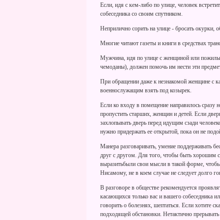
Если, идя с кем-либо по улице, человек встрети
собеседника со своим спутником.
Неприлично сорить на улице - бросать окурки, 
Многие читают газеты и книги в средствах трансп
Мужчина, идя по улице с женщиной или пожилы
чемоданы), должен помочь им нести эти предме
При обращении даже к незнакомой женщине с ка
военнослужащим взять под козырек.
Если ко входу в помещение направилось сразу н
пропустить старших, женщин и детей. Если двер
захлопывать дверь перед идущим сзади человек
нужно придержать ее открытой, пока он не подо
Манера разговаривать, умение поддерживать б
друг с другом. Для того, чтобы быть хорошим с
выразитьбыли свои мысли в такой форме, чтобы 
Нисамому, не в коем случае не следует долго го
В разговоре в обществе рекомендуется проявля
касающихся только вас и вашего собеседника ил
говорить о болезнях, шептаться. Если хотите ска
подходящей обстановки. Нетактично прерывать 