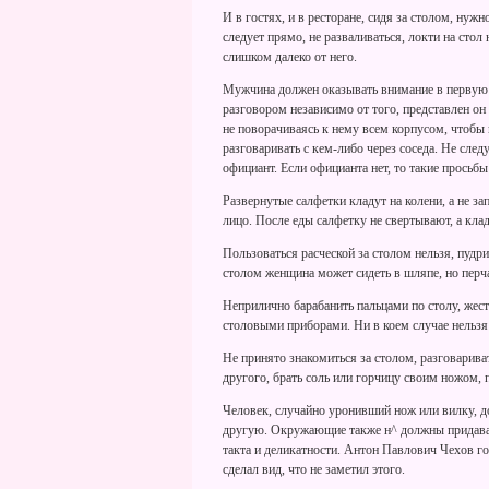
И в гостях, и в ресторане, сидя за столом, нужн
следует прямо, не разваливаться, локти на стол
слишком далеко от него.
Мужчина должен оказывать внимание в первую о
разговором независимо от того, представлен он е
не поворачиваясь к нему всем корпусом, чтобы 
разговаривать с кем-либо через соседа. Не след
официант. Если официанта нет, то такие просьб
Развернутые салфетки кладут на колени, а не з
лицо. После еды салфетку не свертывают, а клад
Пользоваться расческой за столом нельзя, пудр
столом женщина может сидеть в шляпе, но перча
Неприлично барабанить пальцами по столу, жес
столовыми приборами. Ни в коем случае нельзя 
Не принято знакомиться за столом, разговаривать
другого, брать соль или горчицу своим ножом, 
Человек, случайно уронивший нож или вилку, до
другую. Окружающие также н^ должны придават
такта и деликатности. Антон Павлович Чехов гово
сделал вид, что не заметил этого.