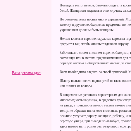
Посещать театр, вечера, банкеты следует в ко
белой. Женщинам надевать в этих случаях сапож
Не рекомендуется носить много украшений. Мож
заколку и другие необходимые предметы, но че
украшениям должны быть женщины.
Нельзя класть в верхние наружные карманы пидж
предметы так, чтобы они выглядывали наружу.
Заботиться о своем внешнем виде необходимо, 
гостиницы или в местах, предназначенных для эт
порядок костюм в общественных местах, за стол
Всем необходимо следить за своей прической.
Ваша реклама здесь
Шляпу нельзя носить надвинутой на глаза или с
или шляпы из велюра.
В современных условиях характерным для жизн
многолюдность на улицах, в средствах транспор
на улице, в транспорте имеют весьма важное зна
толпу, не обращая ни на кого внимания, растал
вежливо уступает дорогу женщине, ребенку, инв
переходе улицы, при выходе из автобуса, тролле
здесь никого нет: громко разговаривают, еще г