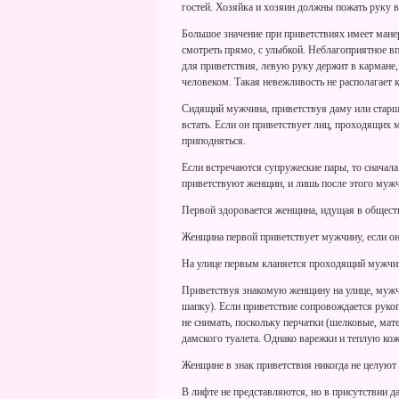
гостей. Хозяйка и хозяин должны пожать руку 
Большое значение при приветствиях имеет манер
смотреть прямо, с улыбкой. Неблагоприятное в
для приветствия, левую руку держит в кармане,
человеком. Такая невежливость не располагает
Сидящий мужчина, приветствуя даму или старше
встать. Если он приветствует лиц, проходящих м
приподняться.
Если встречаются супружеские пары, то сначал
приветствуют женщин, и лишь после этого мужч
Первой здоровается женщина, идущая в обществ
Женщина первой приветствует мужчину, если она
На улице первым кланяется проходящий мужчи
Приветствуя знакомую женщину на улице, мужч
шапку). Если приветствие сопровождается руко
не снимать, поскольку перчатки (шелковые, мат
дамского туалета. Однако варежки и теплую ко
Женщине в знак приветствия никогда не целуют 
В лифте не представляются, но в присутствии