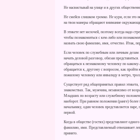
Не насвистывай на улице и в других общественн
Не смейся слишком громко. Не кури, если это н
на твои манеры обращают внимание окружающи
В этикете нет мелочей, поэтому всегда надо ст
чтобы познакомиться с кем-либо или познакомить
назвать свою фамилию, имя, отчество. Итак, пе
Если человек по служебным или личным делам п
начать деловой разговор, обязан представиться
обращаться к незнакомому человеку по какому-л
обращается к, другому с вопросом, как пройти 
пожилому человеку или инвалиду в метро, тролл
Существует ряд общепринятых правил этикета, 
знакомствах. Так, мужчина, независимо от возр
Младших по возрасту или служебному положени
наоборот. При равном положении (ранге) более
начальнику, один человек представляется паре,
первой.
Когда в обществе (гостях) представляют одного
фамилию, имя. Представляемый отвешивает лег
принято.