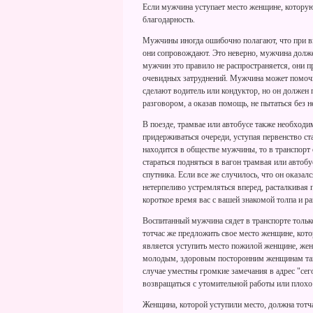
Если мужчина уступает место женщине, котору
благодарность.
Мужчины иногда ошибочно полагают, что при вы
они сопровождают. Это неверно, мужчина долже
мужчин это правило не распространяется, они 
очевидных затруднений. Мужчина может помочь 
сделают водитель или кондуктор, но он должен п
разговором, а оказав помощь, не пытаться без 
В поезде, трамвае или автобусе также необход
придерживаться очереди, уступая первенство 
находится в обществе мужчины, то в транспорт 
стараться подняться в вагон трамвая или автоб
спутника. Если все же случилось, что он оказалс
нетерпеливо устремляться вперед, расталкивая 
короткое время вас с вашей знакомой толпа и ра
Воспитанный мужчина сядет в транспорте только
тотчас же предложить свое место женщине, кото
является уступить место пожилой женщине, же
молодым, здоровым посторонним женщинам тако
случае уместны громкие замечания в адрес "се
возвращаться с утомительной работы или плохо 
Женщина, которой уступили место, должна тотчас