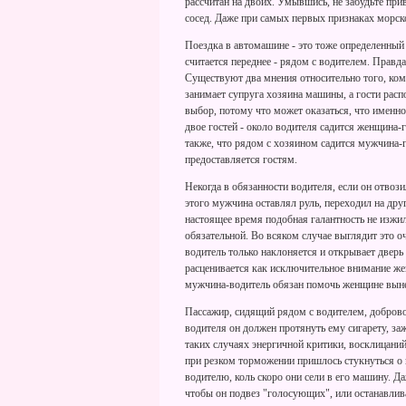
рассчитан на двоих. Умывшись, не забудьте прив
сосед. Даже при самых первых признаках морск
Поездка в автомашине - это тоже определенный
считается переднее - рядом с водителем. Правда,
Существуют два мнения относительно того, кому
занимает супруга хозяина машины, а гости расп
выбор, потому что может оказаться, что именно 
двое гостей - около водителя садится женщина-г
также, что рядом с хозяином садится мужчина-г
предоставляется гостям.
Некогда в обязанности водителя, если он отвоз
этого мужчина оставлял руль, переходил на др
настоящее время подобная галантность не изжил
обязательной. Во всяком случае выглядит это о
водитель только наклоняется и открывает дверь
расценивается как исключительное внимание жен
мужчина-водитель обязан помочь женщине выне
Пассажир, сидящий рядом с водителем, добровол
водителя он должен протянуть ему сигарету, за
таких случаях энергичной критики, восклицаний 
при резком торможении пришлось стукнуться о 
водителю, коль скоро они сели в его машину. Да
чтобы он подвез "голосующих", или останавли