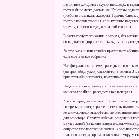
Различные холодные закуски на блюдах и тарел
гостям было легко достать их. Консервы подают
(чтобы не испачкать скатерть). Горячие блюда: с
гостю с правой стороны. Если кушанье подается
тарелку, к гостю подходят с левой стороны.
В гости следует приходить вовремя, без опоздани
он не должен здороваться с каждым присутству
За стол хозяин или хозяйка приглашают обычно 
если еще и не все собрались.
На официальном приеме с рассадкой ни о каком 
(завтрак, обед, ужин) съезжаются в течение 3-
приветствий и знакомств, приглашаются к столу
Подходить к накрытому столу можно только по 
как села хозяйка и рассядутся все женщины.
У нас не придерживаются строгих правил при ра
интересы, возраст, характер и степень знакомст
непринужденной атмосферы, так как знакомые 
для разговора. Следует избегать разделения го
мужа с женой (за исключением молодоженов), 
общественное положение гостей. В большинстве с
главного гостя, а справа от хозяина - супругу гл