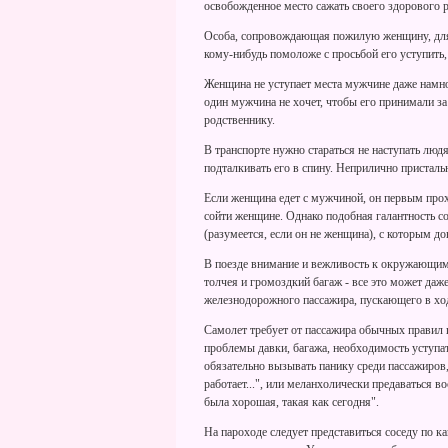
освобожденное место сажать своего здорового 
Особа, сопровождающая пожилую женщину, для к
кому-нибудь помоложе с просьбой его уступить, 
Женщина не уступает места мужчине даже намног
один мужчина не хочет, чтобы его принимали з
родственнику.
В транспорте нужно стараться не наступать людя
подталкивать его в спину. Неприлично присталь
Если женщина едет с мужчиной, он первым прох
сойти женщине. Однако подобная галантность с
(разумеется, если он не женщина), с которым до
В поезде внимание и вежливость к окружающим 
толчея и громоздкий багаж - все это может даж
железнодорожного пассажира, пускающего в ход 
Самолет требует от пассажира обычных правил п
проблемы давки, багажа, необходимость уступат
обязательно вызывать панику среди пассажиров
работает...", или меланхолически предаваться 
была хорошая, такая как сегодня".
На пароходе следует представиться соседу по ка