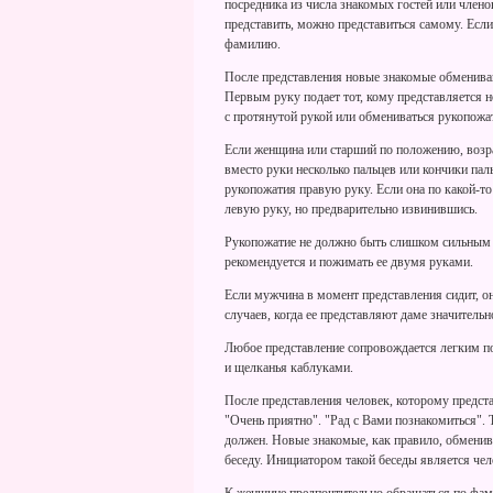
посредника из числа знакомых гостей или членов
представить, можно представиться самому. Если 
фамилию.
После представления новые знакомые обменива
Первым руку подает тот, кому представляется 
с протянутой рукой или обмениваться рукопожат
Если женщина или старший по положению, возрас
вместо руки несколько пальцев или кончики пал
рукопожатия правую руку. Если она по какой-то
левую руку, но предварительно извинившись.
Рукопожатие не должно быть слишком сильным и
рекомендуется и пожимать ее двумя руками.
Если мужчина в момент представления сидит, он
случаев, когда ее представляют даме значитель
Любое представление сопровождается легким по
и щелканья каблуками.
После представления человек, которому предс
"Очень приятно". "Рад с Вами познакомиться". Т
должен. Новые знакомые, как правило, обмени
беседу. Инициатором такой беседы является че