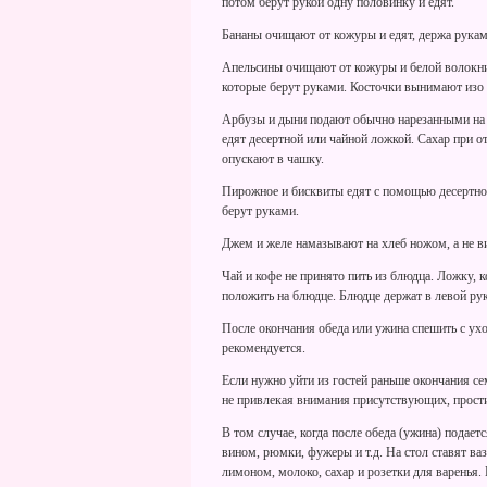
потом берут рукой одну половинку и едят.
Бананы очищают от кожуры и едят, держа рукам
Апельсины очищают от кожуры и белой волокни
которые берут руками. Косточки вынимают изо 
Арбузы и дыни подают обычно нарезанными на 
едят десертной или чайной ложкой. Сахар при о
опускают в чашку.
Пирожное и бисквиты едят с помощью десертной
берут руками.
Джем и желе намазывают на хлеб ножом, а не в
Чай и кофе не принято пить из блюдца. Ложку, 
положить на блюдце. Блюдце держат в левой рук
После окончания обеда или ужина спешить с ухо
рекомендуется.
Если нужно уйти из гостей раньше окончания се
не привлекая внимания присутствующих, прости
В том случае, когда после обеда (ужина) подает
вином, рюмки, фужеры и т.д. На стол ставят ва
лимоном, молоко, сахар и розетки для варенья. 