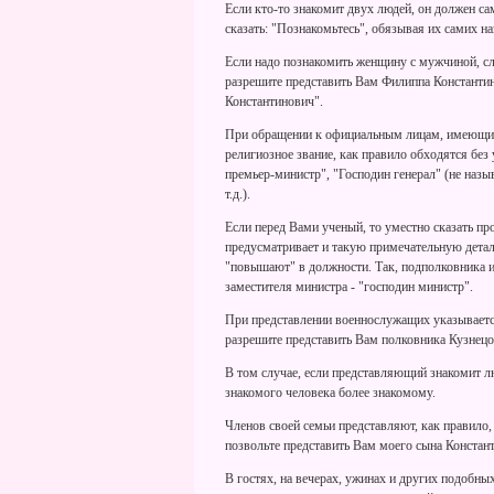
Если кто-то знакомит двух людей, он должен са
сказать: "Познакомьтесь", обязывая их самих на
Если надо познакомить женщину с мужчиной, сл
разрешите представить Вам Филиппа Константин
Константинович".
При обращении к официальным лицам, имеющим 
религиозное звание, как правило обходятся без
премьер-министр", "Господин генерал" (не назы
т.д.).
Если перед Вами ученый, то уместно сказать пр
предусматривает и такую примечательную детал
"повышают" в должности. Так, подполковника и
заместителя министра - "господин министр".
При представлении военнослужащих указывается
разрешите представить Вам полковника Кузнецо
В том случае, если представляющий знакомит лю
знакомого человека более знакомому.
Членов своей семьи представляют, как правило,
позвольте представить Вам моего сына Констант
В гостях, на вечерах, ужинах и других подобн