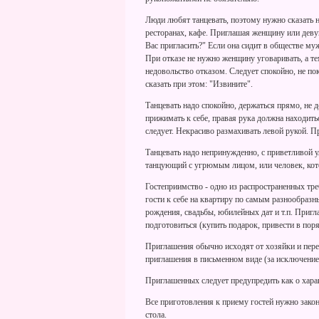
Люди любят танцевать, поэтому нужно сказать не
ресторанах, кафе. Приглашая женщину или девуш
Вас пригласить?" Если она сидит в обществе му
При отказе не нужно женщину уговаривать, а те
недовольство отказом. Следует спокойно, не п
сказать при этом: "Извините".
Танцевать надо спокойно, держаться прямо, не 
прижимать к себе, правая рука должна находить
следует. Некрасиво размахивать левой рукой. П
Танцевать надо непринужденно, с приветливой 
танцующий с угрюмым лицом, или человек, кото
Гостеприимство - одно из распространенных тре
гости к себе на квартиру по самым разнообраз
рождения, свадьбы, юбилейных дат и т.п. Пригл
подготовиться (купить подарок, привести в поря
Приглашения обычно исходят от хозяйки и пере
приглашения в письменном виде (за исключение
Приглашенных следует предупредить как о харак
Все приготовления к приему гостей нужно закон
стола.