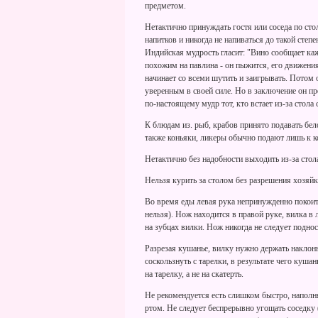
предметом.
Нетактично принуждать гостя или соседа по сто
напитков и никогда не напиваться до такой степ
Индийская мудрость гласит: "Вино сообщает каж
похожим на павлина - он пыжится, его движения
начинает со всеми шутить и заигрывать. Потом
уверенным в своей силе. Но в заключение он пр
по-настоящему мудр тот, кто встает из-за стол
К блюдам из. рыб, крабов принято подавать бел
также коньяки, ликеры обычно подают лишь к к
Нетактично без надобности выходить из-за стол
Нельзя курить за столом без разрешения хозяй
Во время еды левая рука непринужденно покоитс
нельзя). Нож находится в правой руке, вилка в
на зубцах вилки. Нож никогда не следует поднос
Разрезая кушанье, вилку нужно держать наклонн
соскользнуть с тарелки, в результате чего куша
на тарелку, а не на скатерть.
Не рекомендуется есть слишком быстро, наполн
ртом. Не следует беспрерывно угощать соседку (