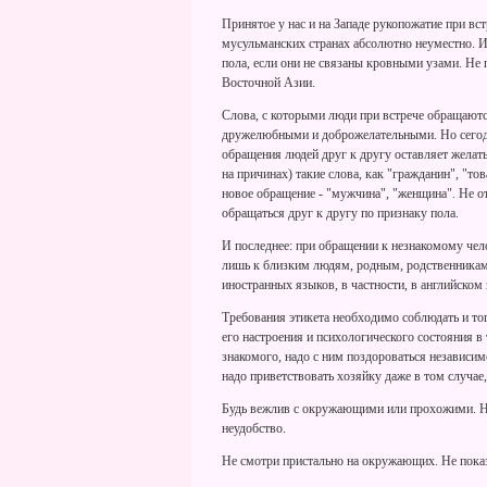
Принятое у нас и на Западе рукопожатие при в
мусульманских странах абсолютно неуместно. И
пола, если они не связаны кровными узами. Не
Восточной Азии.
Слова, с которыми люди при встрече обращаются
дружелюбными и доброжелательными. Но сегодн
обращения людей друг к другу оставляет желать
на причинах) такие слова, как "гражданин", "то
новое обращение - "мужчина", "женщина". Не о
обращаться друг к другу по признаку пола.
И последнее: при обращении к незнакомому чел
лишь к близким людям, родным, родственникам 
иностранных языков, в частности, в английском
Требования этикета необходимо соблюдать и тог
его настроения и психологического состояния в
знакомого, надо с ним поздороваться независимо
надо приветствовать хозяйку даже в том случае,
Будь вежлив с окружающими или прохожими. Не
неудобство.
Не смотри пристально на окружающих. Не пока