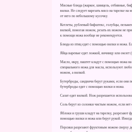
Мясные блюда (жаркое, шницель, отбивные, бифш
вилки. Не следует нарезать мясо на тарелке на 
от него по небольшому кусочку.
Котлеты, рубленый бифштекс, голубцы, пельмен
вилкой, помогая ножом, резать их ножом не при
к помощи ножа вообще не рекомендуется.
Блюда из птиц едят с помощью вилки и ножа. Ес
Яйца вареные едят ложкой, яичницу или омлет (
Масло, икру, паштет кладут с помощью ножа на
специального ножа для масла, используют любо
ножом, а вилкой.
Бутерброды, сандвичи берут руками, если они п
бутерброды едят с помощью вилки и ножа.
Салат едят вилкой. Нож разрешается использова
Соль берут из солонки чистым ножом, если нет
Яблоки и груши кладут на тарелку, разрезают ф
помощью вилки и ножа или берут рукой. Иногд
Персики разрезают фруктовым ножом сверху до