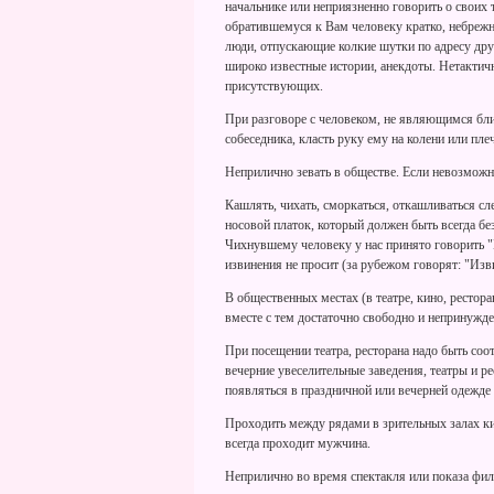
начальнике или неприязненно говорить о своих
обратившемуся к Вам человеку кратко, небрежно
люди, отпускающие колкие шутки по адресу дру
широко известные истории, анекдоты. Нетактичн
присутствующих.
При разговоре с человеком, не являющимся бли
собеседника, класть руку ему на колени или пле
Неприлично зевать в обществе. Если невозможн
Кашлять, чихать, сморкаться, откашливаться сл
носовой платок, который должен быть всегда бе
Чихнувшему человеку у нас принято говорить "
извинения не просит (за рубежом говорят: "Изв
В общественных местах (в театре, кино, рестора
вместе с тем достаточно свободно и непринужде
При посещении театра, ресторана надо быть со
вечерние увеселительные заведения, театры и р
появляться в праздничной или вечерней одежде 
Проходить между рядами в зрительных залах к
всегда проходит мужчина.
Неприлично во время спектакля или показа фил