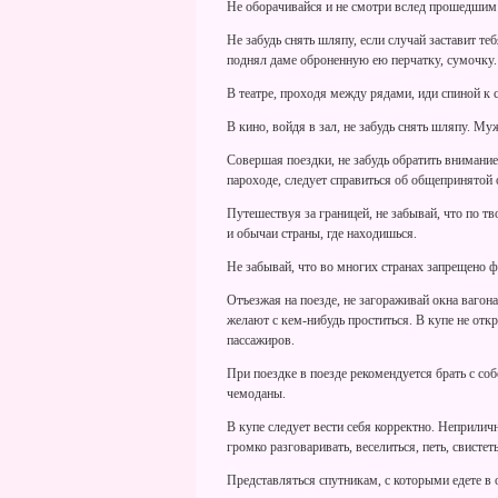
Не оборачивайся и не смотри вслед прошедшим 
Не забудь снять шляпу, если случай заставит те
поднял даме оброненную ею перчатку, сумочку.
В театре, проходя между рядами, иди спиной к с
В кино, войдя в зал, не забудь снять шляпу. М
Совершая поездки, не забудь обратить внимание
пароходе, следует справиться об общепринятой 
Путешествуя за границей, не забывай, что по т
и обычаи страны, где находишься.
Не забывай, что во многих странах запрещено ф
Отъезжая на поезде, не загораживай окна вагон
желают с кем-нибудь проститься. В купе не отк
пассажиров.
При поездке в поезде рекомендуется брать с со
чемоданы.
В купе следует вести себя корректно. Неприлич
громко разговаривать, веселиться, петь, свистеть 
Представляться спутникам, с которыми едете в 