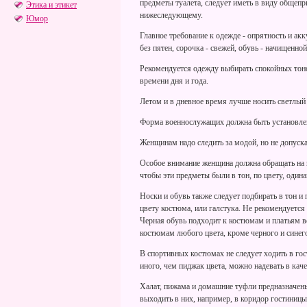
предметы туалета, следует иметь в виду общепр
Этика и этикет
нижеследующему.
Юмор
Главное требование к одежде - опрятность и ак
без пятен, сорочка - свежей, обувь - начищенной
Рекомендуется одежду выбирать спокойных тоно
времени дня и года.
Летом и в дневное время лучше носить светлый 
Форма военнослужащих должна быть установлен
Женщинам надо следить за модой, но не допуска
Особое внимание женщина должна обращать на ш
чтобы эти предметы были в тон, по цвету, одина
Носки и обувь также следует подбирать в тон и 
цвету костюма, или галстука. Не рекомендуется
Черная обувь подходит к костюмам и платьям вс
костюмам любого цвета, кроме черного и синег
В спортивных костюмах не следует ходить в гос
иного, чем пиджак цвета, можно надевать в кач
Халат, пижама и домашние туфли предназначен
выходить в них, например, в коридор гостиницы.