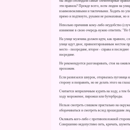
бы люди соблюдали самые элементарные правила
эти правила? Прежде всего, всем людям на улице
взаимовежливыми и тактичными. Ходить по ули
прямо и подтянуто, руками не размахивая, но и
Невольно причинив кому-либо неудобство (случа
извинение в свою очередь нужно ответить: "Не б
На улице мужчина должен идти, как правило, сл
улице идут двое, привилегированным местом при
место - посередине, второе - справа и последн
посредине.
Не рекомендуется разговаривать, стоя на оживл
прохожим.
Если развязался шнурок, оторвалась пуговица и
сторону и поправить, но не делать этого на глаз
Считается неприличным курить на ходу, а тем б
ходу мороженое, пирожки или бутерброды.
Нельзя смотреть слишком пристально на окружа
оборачиваться и смотреть вслед прошедшим лю
Окликать кого-либо с противоположной стороны
Совершенно недопустимо петь, кричать, шуметь