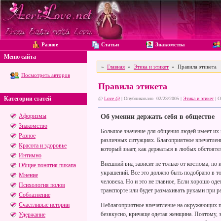
Разное
Статьи
Знакомства
Меню сайта
»
Главная
»
Этика и этикет
» Правила этикета
Посмотреть авторов
Правила этикета
Категории статей
@
Love @
| Опубликовано 02/23/2005 |
Этика и этикет
|
О
Афоризмы
Об умении держать себя в обществе
Знакомство
Большое значение для общения людей имеет их 
Разное
различных ситуациях. Благоприятное впечатлен
Красота и здоровье
который знает, как держаться в любых обстоятел
Интимно
Внешний вид зависит не только от костюма, но и
Общие понятия пикапа
украшений. Все это должно быть подобрано в то
Мнение
человека. Но и это не главное, Если хорошо о
Психология полов
транспорте или будет размахивать руками при ра
Соблазнение
Счастливые истории
Неблагоприятное впечатление на окружающих п
безвкусно, кричаще одетая женщина. Поэтому, 
Удержание