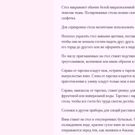
Стол накрывают обычно белой накрахмаленной с
тяжелая ткань. Полированные столы можно скат
салфетка.
Для сервировки стола желательно использовать 
Неплохо украсить стол живыми цветами, постави
чтобы они не мешали гостям видеть друг друга
его торца до другого или же оформить их в вид
По числу приглашенных на стол ставят подставн
треугольником, колпачком или иным образом кл
Справа от тарелки кладут нож, острием к тарел
выпуклостью вниз. Слева от тарелки кладется в
приготовлении к ужину кладут только нож и вил
Справа, наискосок от тарелки, ставят рюмку дл
фруктовой или минеральной воды. Тарелки с н
стола, чтобы все гости без труда смогли достать 
Солонки и другие приборы для специй расставля
Вина ставят на стол в откупоренных бутылках. 
охлажденном виде, красное сухое вино не охла
открываются перед тем, как наливать в бокалы.