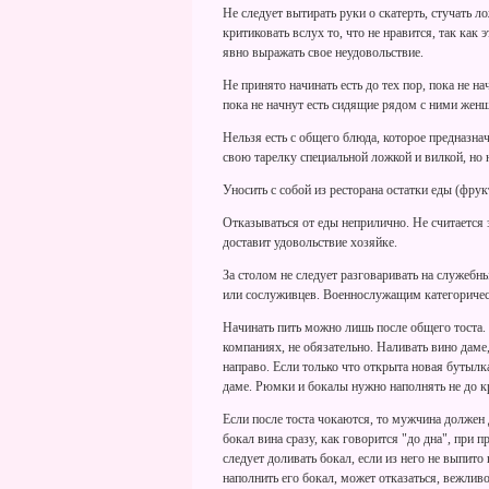
Не следует вытирать руки о скатерть, стучать 
критиковать вслух то, что не нравится, так как
явно выражать свое неудовольствие.
Не принято начинать есть до тех пор, пока не 
пока не начнут есть сидящие рядом с ними жен
Нельзя есть с общего блюда, которое предназна
свою тарелку специальной ложкой и вилкой, но н
Уносить с собой из ресторана остатки еды (фрук
Отказываться от еды неприлично. Не считается 
доставит удовольствие хозяйке.
За столом не следует разговаривать на служеб
или сослуживцев. Военнослужащим категоричес
Начинать пить можно лишь после общего тоста. 
компаниях, не обязательно. Наливать вино даме
направо. Если только что открыта новая бутылк
даме. Рюмки и бокалы нужно наполнять не до кра
Если после тоста чокаются, то мужчина долже
бокал вина сразу, как говорится "до дна", при 
следует доливать бокал, если из него не выпит
наполнить его бокал, может отказаться, вежлив