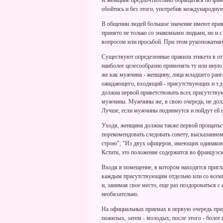
К женщине предпочтительно обращаться по фа
обойтись и без этого, употребив международну
В общении людей большое значение имеют приве
принято не только со знакомыми людьми, но и с
вопросом или просьбой. При этом рукопожатия
Существуют определенные правила этикета в от
наиболее целесообразно применять ту или ину
же как мужчина - женщину, лица младшего ранг
ожидающего, входящий - присутствующих и т.д. 
должна первой приветствовать всех присутствую
мужчины. Мужчины же, в свою очередь, не долж
Лучше, если мужчины поднимутся и пойдут ей н
Уходя, женщина должна также первой прощаться
порекомендовать следовать совету, высказанно
строю"; "Из двух офицеров, имеющих одинаковое
Кстати, это положение содержится во французс
Входя в помещение, в котором находятся пригл
каждым присутствующим отдельно или со всеми 
и, занимая свое место, еще раз поздороваться с
необязательно.
На официальных приемах в первую очередь прив
пожилых, затем - молодых; после этого - боле