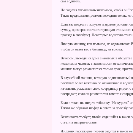
сам водитель.
Не годится упрашивать знакомого, чтобы он "по
Такие предложения должны исходить только от
Если вас подвозят попутно и заранее условия о
сумму, примерно соответствующую стоимости пр
проезда в автобусе). Некоторые водители отказы
Личную машину, как правило, не одалживают. 
чтобы он отвез вас в больницу, на вокзал.
Вечером, выходя из дома знакомых в обществе 
нескольких человек в зависимости от количества
машине могут разместиться только трое, присут
В служебной машине, которую водит штатный ш
поступит более вежливо по отношению к водите
начальник усаживает свою сотрудницу рядом с во
пострадает, если он разместится вместе с сотруд
Если в такси вы видите табличку "Не курить" и
Таким же образом шофер в ответ на просьбу пас
Вежливость требует, чтобы садящийся в такси п
ответить на приветствие.
Из двоих пассажиров первой садится в такси ж