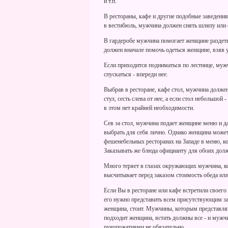
и т.п.
В рестораны, кафе и другие подобные заведени
в вестибюль, мужчина должен снять шляпу или ф
В гардеробе мужчина помогает женщине раздетьс
должен вначале помочь одеться женщине, взяв 
Если приходится подниматься по лестнице, муж
спускаться - впереди нее.
Выбрав в ресторане, кафе стол, мужчина долже
стул, сесть слева от нее, а если стол небольшой 
в этом нет крайней необходимости.
Сев за стол, мужчина подает женщине меню и да
выбрать для себя лично. Однако женщина может
фешенебельных ресторанах на Западе в меню, ко
Заказывать же блюда официанту для обоих долж
Много теряет в глазах окружающих мужчина, к
высчитывает перед заказом стоимость обеда ил
Если Вы в ресторане или кафе встретили своего
его нужно представить всем присутствующим за
женщина, стоит. Мужчины, которым представляю
подходит женщина, встать должны все - и мужч
рукопожатиями не обязательно.