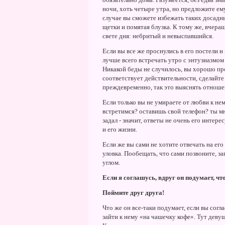
ночи, хоть четыре утра, но предложите ем
случае вы сможете избежать таких досадны
щетки и помятая блузка. К тому же, вчера
свете дня: небритый и невыспавшийся.
Если вы все же проснулись в его постели и 
лучше всего встречать утро с энтузиазмом
Никакой беды не случилось, вы хорошо про
соответствует действительности, сделайте 
преждевременно, так это выяснять отноше
Если только вы не умираете от любви к не
встретимся? оставишь свой телефон? ты мн
задал - значит, ответы не очень его интер
и его жизни.
Если же вы сами не хотите отвечать на его
уловка. Пообещать, что сами позвоните, з
углом.
Если я соглашусь, вдруг он подумает, что.
Поймите друг друга!
Что же он все-таки подумает, если вы согла
зайти к нему «на чашечку кофе». Тут дев