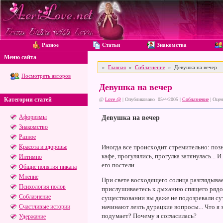
Разное
Статьи
Знакомства
Меню сайта
»
Главная
»
Соблазнение
» Девушка на вечер
Посмотреть авторов
Девушка на вечер
Категории статей
@
Love @
| Опубликовано 05/4/2005 |
Соблазнение
|
Оцен
Афоризмы
Девушка на вечер
Знакомство
Разное
Красота и здоровье
Иногда все происходит стремительно: позн
кафе, прогулялись, прогулка затянулась... И
Интимно
его постели.
Общие понятия пикапа
Мнение
При свете восходящего солнца разглядыва
Психология полов
прислушиваетесь к дыханию спящего рядо
Соблазнение
существовании вы даже не подозревали сутк
Счастливые истории
начинают лезть дурацкие вопросы... Что я 
подумает? Почему я согласилась?
Удержание