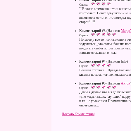
Комментарий #2
(Написан Леони
Оценка
""Вполне возможно, что и он испыт
контроль."" Совет девушкам - не 
неловкость от того, что потерял на
сторон!!!!!
Комментарий #3
(Написан
Margo
Оценка
По моему все то что написано в это
задуматься,,,эта статья больше ка
подумать чтобы потом просто напр
зависит от женского пола
Комментарий #4
(Написан Info)
Оценка
Весёлая статейка... Правда больш
книжка по ком. логике покажетса в 
Комментарий #5
(Написан
Антон
Оценка
Дамы я думаю что вы должны знать
тупо жарят ваших "лучших" подруг.
и тп... с уважением Прочитавший эт
оправдания...
Послать Комментарий