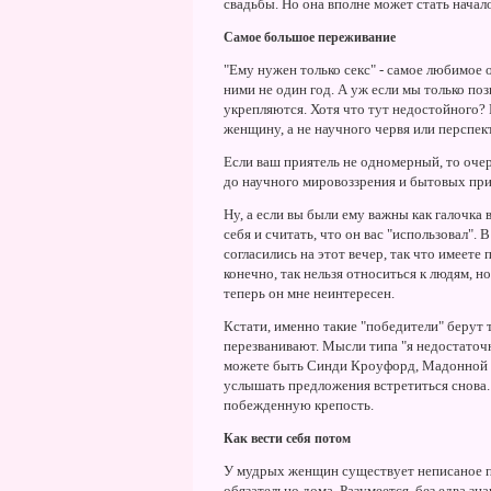
свадьбы. Но она вполне может стать начал
Самое большое переживание
"Ему нужен только секс" - самое любимое
ними не один год. А уж если мы только п
укрепляются. Хотя что тут недостойного? 
женщину, а не научного червя или перспе
Если ваш приятель не одномерный, то очер
до научного мировоззрения и бытовых пр
Ну, а если вы были ему важны как галочка
себя и считать, что он вас "использовал".
согласились на этот вечер, так что имеете
конечно, так нельзя относиться к людям, но
теперь он мне неинтересен.
Кстати, именно такие "победители" берут 
перезванивают. Мысли типа "я недостаточн
можете быть Синди Кроуфорд, Мадонной и 
услышать предложения встретиться снова.
побежденную крепость.
Как вести себя потом
У мудрых женщин существует неписаное пр
обязательно дома. Разумеется, без едва зн