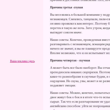
Причина третья -глупая
Вы веселились в большой компании у подр
незнакомцев. Смеялись, танцевали, пили-е
он явно проявлял к вам интерес. Поэтому 
перетек в такую же ночь. Зато утром, когда
выглядит совсем иначе.
Наши советы. Конечно, проведенная вместе 
разговаривать с незнакомцем, лежащим рядо
ничего не значит, и вы не планируете про
Вполне возможно, что и он испытывает нело
Причина четвертая - скучная
Ваша реклама здесь
А может быть все было наоборот. Вы отчая
преподносила никаких сюрпризов. Поэтому
какое-то разнообразие в скучные будни, и
ощущения. Но скука, увы, может и не разв
подавляет эмоции.
Наши советы. Можно, конечно, попытаться 
двое живут бок о бок и в итоге что-то вс
сырые. Так что если разочарование не уда
английским способом: уйти не попрощавши