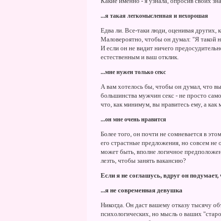
Какие именно - я узнала, опросив своих з
...я такая легкомысленная и нехорошая
Едва ли. Все-таки люди, оценивая других, 
Маловероятно, чтобы он думал: "Я такой н
И если он не видит ничего предосудительно
естественным и ваш отклик.
...мне нужен только секс
А вам хотелось бы, чтобы он думал, что в
большинства мужчин секс - не просто само
что, как минимум, вы нравитесь ему, а как 
...он мне очень нравится
Более того, он почти не сомневается в это
его страстные предложения, но совсем не о
может быть, вполне логичное предположени
лезть, чтобы занять вакансию?
Если я не соглашусь, вдруг он подумает, ч
...я не современная девушка
Никогда. Он даст вашему отказу тысячу об
психологических, но мысль о ваших "старо