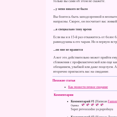
только вы сами об этом не скажете.
...у меня никого не было
Вы боитесь быть заподозренной в неопытн
напрасны. Скорее, он посчитает вас ловкой
...я специально тяну время
Если вы и в 15-й раз откажитесь от более б
равнодушны к его чарам. Но в первую встр
...он мне не нравится
А вот это действительно может прийти ему
сближения с профилактической или еще как
обещанием, улыбкой или даже поцелуем. А
вторично пригласить вас на свидание.
Похожие статьи
Как провести первое свидание
Комментарии
Комментарий #1
(Написан
Fanto
Оценка
Super prevosxodno ya poprobuyu