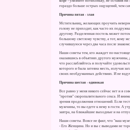
кофе - улизните потихоньку, не оставив ни
гораздо больше острых ощущений, чем са
Причина пятая - злая
Мстительниц, желающих проучить неверног
голову не приходит, как часто их подружк
другому. Разделенная постель может пото
большому светлому чувству, а тот, кому мс
случившуюся через два часа после знаком
Наши советы тем, кто жаждет по-настояще
оказавшись в объятиях другого мужчины, д
что расслабляйтесь и получайте удовольств
которого и была затеяна месть, излучая за
своих необдуманных действиях. И не вздум
Причина шестая - одинокая
Все равно у меня никого сейчас нет и я со
"против" скоропалительного секса. И вним
зрения продолжения отношений. Если тест 
мужчины, то вы едете к нему в гости. А ут
завтра, на ближайшие выходные и на отпус
Наши советы. Вовсе не факт, что "ваш муж
- Его Женщина. Но и вы с выводами не тор