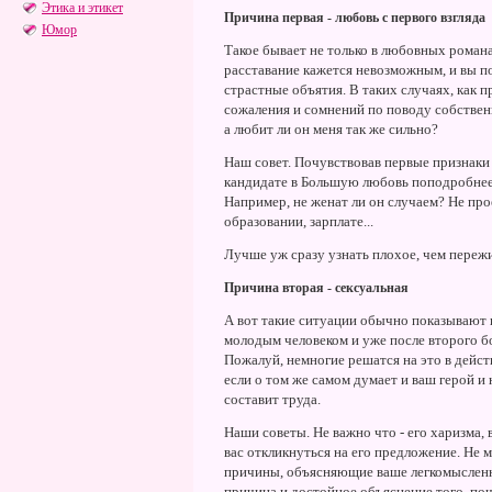
Этика и этикет
Причина первая - любовь с первого взгляда
Юмор
Такое бывает не только в любовных роман
расставание кажется невозможным, и вы п
страстные объятия. В таких случаях, как пр
сожаления и сомнений по поводу собствен
а любит ли он меня так же сильно?
Наш совет. Почувствовав первые признаки 
кандидате в Большую любовь поподробнее 
Например, не женат ли он случаем? Не про
образовании, зарплате...
Лучше уж сразу узнать плохое, чем переж
Причина вторая - сексуальная
А вот такие ситуации обычно показывают 
молодым человеком и уже после второго бо
Пожалуй, немногие решатся на это в дейст
если о том же самом думает и ваш герой и
составит труда.
Наши советы. Не важно что - его харизма, 
вас откликнуться на его предложение. Не 
причины, объясняющие ваше легкомысленн
причина и достойное объяснение того, поч