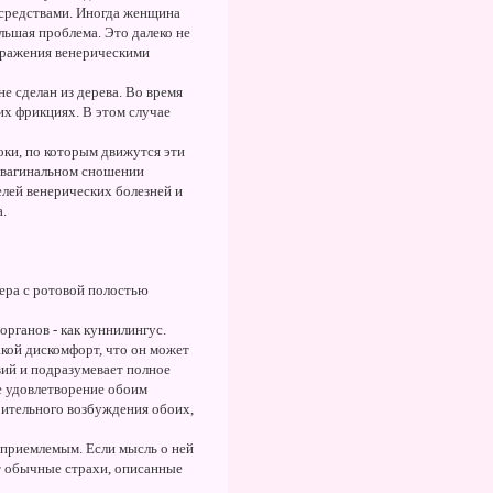
 средствами. Иногда женщина
льшая проблема. Это далеко не
заражения венерическими
е сделан из дерева. Во время
их фрикциях. В этом случае
оки, по которым движутся эти
 вагинальном сношении
елей венерических болезней и
.
ера с ротовой полостью
рганов - как куннилингус.
кой дискомфорт, что он может
вий и подразумевает полное
ое удовлетворение обоим
рительного возбуждения обоих,
еприемлемым. Если мысль о ней
ют обычные страхи, описанные