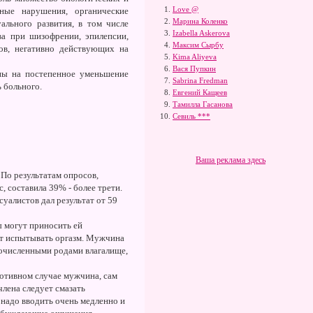
Love @
ьные нарушения, органические
Марина Коленко
ального развития, в том числе
Izabella Askerova
ва при шизофрении, эпилепсии,
Максим Сырбу
ов, негативно действующих на
Kima Aliyeva
Вася Пупкин
ны на постепенное уменьшение
Sabrina Fredman
 больного.
Евгений Кащеев
Тамилла Гасанова
Севиль ***
Ваша реклама здесь
 По результатам опросов,
, составила 39% - более трети.
уалистов дал результат от 59
 могут приносить ей
ет испытывать оргазм. Мужчина
гочисленными родами влагалище,
ротивном случае мужчина, сам
члена следует смазать
 надо вводить очень медленно и