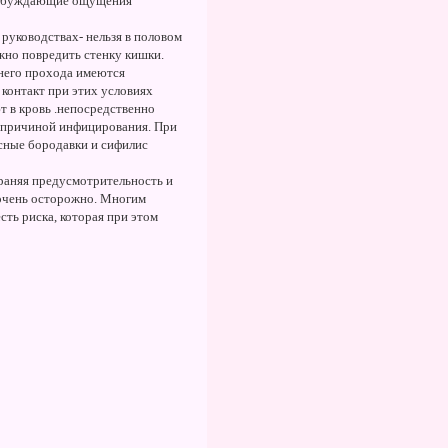
 Возбуждающие ощущения
х руководствах- нельзя в половом
жно повредить стенку кишки.
днего прохода имеются
контакт при этих условиях
 в кровь .непосредственно
ь причиной инфицирования. При
сные бородавки и сифилис
храняя предусмотрительность и
 очень осторожно. Многим
сть риска, которая при этом