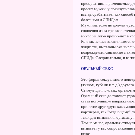
презервативы, применяемые дл
просит мужчину покинуть влага
всегда срабатывает как способ
болезнями и СПИДом.
Мужчина тоже не должен чувств
сношения из-за трения о стенк
микробы легко проникают в кр
Кончик пениса заканчивается о
жидкости, выстланы очень ран
повреждения, связанные с акто
СПИДа. Следовательно, и вагин
ОРАЛЬНЫЙ СЕКС
Это форма сексуального поведе
(языком, губами и т. д.) друго
Стимуляция половых органов му
Оральный секс доставляет удо
стать источником напряженност
принятие друг друга как эмоци
партнерам, как "отдающему", 
так и для вызывания оргазма у 
Тем не менее, оральная стиму
вызывает у вас сопротивление 
ниже.