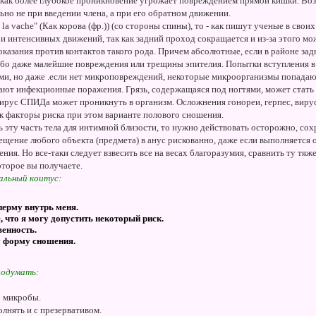
ак как более глубокое проникновение угрожает повреждением прямой кишки.
но не при введении члена, а при его обратном движении.
 la vache" (Как корова (фр.)) (со стороны спины), то - как пишут ученые в свои
и интенсивных движений, так как задний проход сокращается и из-за этого мо
азания против контактов такого рода. Причем абсолютные, если в районе за
бо даже малейшие повреждения или трещины эпителия. Попытки вступления в 
ми, но даже .если нет микроповреждений, некоторые микроорганизмы попадают
вают инфекционные поражения. Грязь, содержащаяся под ногтями, может стат
вирус СПИДа может проникнуть в организм. Осложнения гонореи, герпес, виру
ак факторы риска при этом варианте полового сношения.
 эту часть тела для интимной близости, то нужно действовать осторожно, со
ещение любого объекта (предмета) в анус рискованно, даже если выполняется
ия. Но все-таки следует взвесить все на весах благоразумия, сравнить ту тяже
которое вы получаете.
альный коитус:
перму внутрь меня.
 что я могу допустить некоторый риск.
венность.
у форму сношения.
подумать:
о микробы.
лнять и с презервативом.