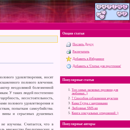
Опции статьи
Послать Другу
Распечатать
Добавить в Избранное
Добавить к 'Статьи для прочтения'
олового удовлетворения, носят
Популярные статьи
искаженного полового влечения.
рактер неодолимой болезненной
Топ самых ласковых прозвищ для
тикам. У таких людей постепенно
любимых :)
щербность, несостоятельность,
7 Способов соблазнения мужчин
ами полового удовлетворения и
Kама Сутра с картинками
твам, попыткам самоубийства.
Любовные SMS-ки
Книга сексуальных откровений :)
ва вины и серьезных душевных
не изучены. Считается, что в
Популярные авторы
оль множество биологических и