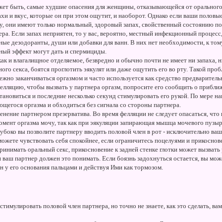
ет быть, самые худшие опасения для женщины, отказывающейся от орального с
хи и вкус, которые он при этом ощутит, и наоборот. Однако если ваши половы
у, они имеют только нормальный, здоровый запах, свойственный состоянию п
а. Если запах неприятен, то у вас, вероятно, местный инфекционный процесс,
ные дезодоранты, души или добавки для ванн. В них нет необходимости, к том
ный эффект могут дать и спермициды.
как и влагалищное отделяемое, безвредно и обычно почти не имеет ни запаха, 
ого секса, боятся проглотить эякулят или даже ощутить его во рту. Такой проб
ежно заканчиваться оргазмом и часто используется как средство предваритель
лляцию, чтобы вызвать у партнера оргазм, попросите его сообщить о прибли
тановиться и последние несколько секунд стимулировать его рукой. По мере н
щегося оргазма и обходиться без сигнала со стороны партнера.
менение партнером презерватива. Во время фелляции не следует опасаться, что
омент оргазма мочу, так как при эякуляции запирающая мышца мочевого пузы
лубоко вы позволите партнеру вводить половой член в рот - исключительно ваш
ожете чувствовать себя спокойнее, если ограничитесь поцелуями и прикоснове
принимать оральный секс, прикосновение к задней стенке глотки может вызват
и ваш партнер должен это понимать. Если боязнь задохнуться остается, вы мо
н у его основания пальцами и действуя Ими как тормозом.
стимулировать половой член партнера, но точно не знаете, как это сделать, в