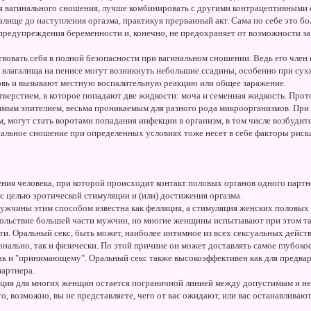
я вагинального сношения, лучше комбинировать с другими контрацептивными
лище до наступления оргазма, практикуя прерванный акт. Сама по себе это бо
 предупреждения беременности и, конечно, не предохраняет от возможности 
овать себя в полной безопасности при вагинальном сношении. Ведь его член н
и влагалища на пенисе могут возникнуть небольшие ссадины, особенно при сух
овь и вызывают местную воспалительную реакцию или общее заражение.
тверстием, в которое попадают две жидкости: моча и семенная жидкость. Прот
имым эпителием, весьма проникаемым для разного рода микроорганизмов. При
м, могут стать воротами попадания инфекции в организм, в том числе возбудит
альное сношение при определенных условиях тоже несет в себе факторы риска
ния человека, при которой происходит контакт половых органов одного партн
го с целью эротической стимуляции и (или) достижения оргазма.
жчины этим способом известна как фелляция, а стимуляция женских половых о
вольствие большей части мужчин, но многие женщины испытывают при этом та
и. Оральный секс, быть может, наиболее интимное из всех сексуальных дейст
онально, так и физически. По этой причине он может доставлять самое глубок
так и "принимающему". Оральный секс также высокоэффективен как для предва
партнера.
ляция для многих женщин остается пограничной линией между допустимым и н
то, возможно, вы не представляете, чего от вас ожидают, или вас останавлива