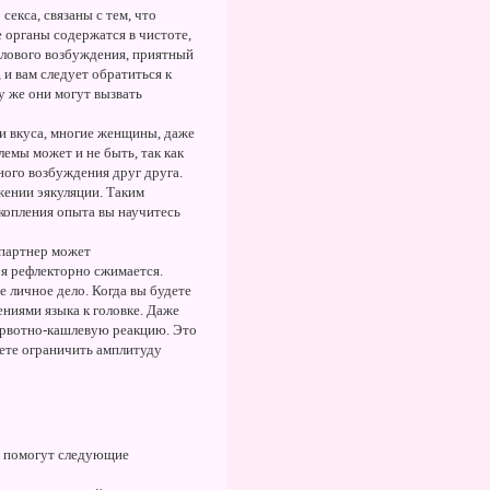
екса, связаны с тем, что
е органы содержатся в чистоте,
олового возбуждения, приятный
 и вам следует обратиться к
у же они могут вызвать
ни вкуса, многие женщины, даже
лемы может и не быть, так как
ного возбуждения друг друга.
жении эякуляции. Таким
акопления опыта вы научитесь
 партнер может
ря рефлекторно сжимается.
е личное дело. Когда вы будете
ниями языка к головке. Даже
ь рвотно-кашлевую реакцию. Это
жете ограничить амплитуду
ам помогут следующие