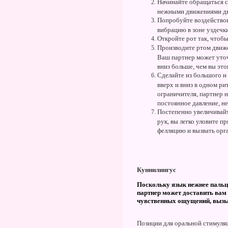
Начинайте обращаться с
нежными движениями дви
Попробуйте воздействова
вибрацию в зоне уздечки
Откройте рот так, чтобы
Производите ртом движе
Ваш партнер может уточ
вниз больше, чем вы это
Сделайте из большого и
вверх и вниз в одном ри
ограничителя, партнер 
постоянное давление, не
Постепенно увеличивайт
рук, вы легко уловите п
фелляцию и вызвать орг
Куннилингус
Поскольку язык нежнее пальц
партнер может доставить вам 
чувственных ощущений, вызыв
Позиции для оральной стимуля