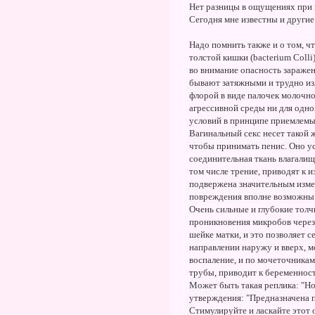
Нет разницы в ощущениях при и
Сегодня мне известны и другие
Надо помнить также и о том, 
толстой кишки (bacterium Coll
во внимание опасность зараже
бывают затяжными и трудно изл
флорой в виде палочек молочн
агрессивной среды ни для одно
условий в принципе приемлемы
Вагинальный секс несет такой ж
чтобы принимать пенис. Оно ус
соединительная ткань влагалищ
том числе трение, приводят к 
подвержена значительным изме
повреждения вполне возможны
Очень сильные и глубокие толч
проникновения микробов через 
шейке матки, и это позволяет с
направлении наружу и вверх, м
воспаление, и по мочеточникам
трубы, приводит к беременности
Может быть такая реплика: "Но
утверждения: "Предназначена 
Стимулируйте и ласкайте этот 