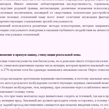
факторов. Имеют значение неблагоприятная наследственность, гормонал
следствие родовой травмы, интоксикации, различные искажения психосексу
половым воспитанием, изоляцией от сверстников, психические расстройст
нове половых отклонений чаще всего лежит сочетание нескольких фактор
 препятствующих становлению зрелой сексуальности.
лонений используются различные методы психотерапии, которые направле
рекцию сексуального поведения и оказания глубинного воздействия на личность
па сексуальных отклонений.
 сношение в прямую кишку, стимуляция ректальной зоны.
только гомосексуалисты или бисексуалы, но и довольно много гетеросексуалов.
ет, самая консервативная оценка числа женщин, которым приятен анальный секс
 и 27% мужчин хотя бы однажды занимались анальным сексом. Опрос гомосекс
охода насыщена эрогенными нервными окончаниями, и поэтому анальные акты
акого акта в результате возбуждения соответствующих нервных окончаний мож
ет большее возбуждение, чем, например, при сношении через ослабленное мно
хватывает головку члена.
, что при таких контактах надо внимательно следить за техникой, так как в п
ь женщине вред. Анальный акт должен проходить очень осторожно, а головку 
у задний проход инстинктивно сжимается при попытке введения члена, то его