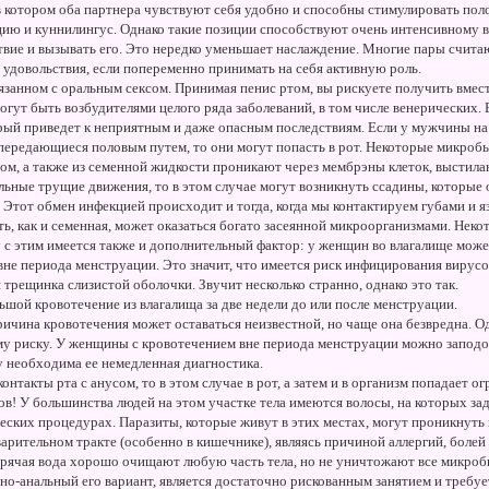
 котором оба партнера чувствуют себя удобно и способны стимулировать поло
ию и куннилингус. Однако такие позиции способствуют очень интенсивному в
твие и вызывать его. Это нередко уменьшает наслаждение. Многие пары считаю
 удовольствия, если попеременно принимать на себя активную роль.
вязанном с оральным сексом. Принимая пенис ртом, вы рискуете получить вмес
огут быть возбудителями целого ряда заболеваний, в том числе венерических.
орый приведет к неприятным и даже опасным последствиям. Если у мужчины н
ередающиеся половым путем, то они могут попасть в рот. Некоторые микробы 
ом, а также из семенной жидкости проникают через мембрэны клеток, выстила
льные трущие движения, то в этом случае могут возникнуть ссадины, которые
 Этот обмен инфекцией происходит и тогда, когда мы контактируем губами и 
ь, как и семенная, может оказаться богато засеянной микроорганизмами. Нек
 с этим имеется также и дополнительный фактор: у женщин во влагалище може
вне периода менструации. Это значит, что имеется риск инфицирования вирусо
 трещинка слизистой оболочки. Звучит несколько странно, однако это так.
шой кровотечение из влагалища за две недели до или после менструации.
ичина кровотечения может оставаться неизвестной, но чаще она безвредна. 
му риску. У женщины с кровотечением вне периода менструации можно запод
у необходима ее немедленная диагностика.
онтакты рта с анусом, то в этом случае в рот, а затем и в организм попадает о
! У большинства людей на этом участке тела имеются волосы, на которых за
ских процедурах. Паразиты, которые живут в этих местах, могут проникнуть в
арительном тракте (особенно в кишечнике), являясь причиной аллергий, болей 
рячая вода хорошо очищают любую часть тела, но не уничтожают все микроб
но-анальный его вариант, является достаточно рискованным занятием и требу