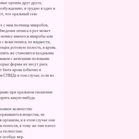
вые органы друг друга,
озбуждению, и трудно в одно и
т, что оральный секс
те с ним полчища микробов,
 Введение пениса в рот может
а пенисе имеются микробы или
с кожи пениса, из жидкости,
ющих ротовую полость, в кровь.
 опять же становятся входными
языком с женскими половыми
оторые формы их несут риск
т быть кровь (обычно в
м СПИДа в том случае, если во
Однако при оральном сношении
озрить какую-нибудь
громное количество
держиваются вещества, не
 организм, и в этом случае они
и поносов, к тому же они плохо
ы полностью.
ет особых мер