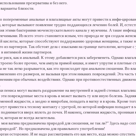
спользовании презерватива и без него.
 варианты близости.
что попеременные анальные и влагалищные акты могут привести к инфи-цирова
i), которые вызывают появление трудно поддающихся лечению болей. И, естес
ния этими бактериями мочеиспускательного канала у мужчины. А такие инфекц
ечимыми. Из всего этого становится ясным, что природа не зря создала женск
ой кислоты, которые способствуют поддержанию здоровья женщины, а также н
го из партнеров. Так обстоят дела с изысками на границе патологии, которые 
 в интимной жизни партнеров.
е риск, как и анальный. К этому добавляется риск забеременеть. Однако влага
троено более прочно, чем ампула прямой кишки, и имеет упругие и плотные ст
а не так легко разрывается, как это происходит при анальном сношении. Во вл
изменению его размеров, не вызывая при этом никаких повреждений. Эта часть 
нениям при обычных воздействиях. Однако при противоестественных движен
.
ки пениса могут вызвать раздражение на внутренней и задней стенках влагалищ
эти поврежденные места в кровь и может вызвать ту или иную болезнь. Задняя
еменной жидкости, а заодно и микробам, попадать в матку и в кровь. Кроме то
огут привести к тесному контакту с уретрой, по которой инфекция попадает в 
 поднимается вверх вплоть до почек. И наконец, семенная жидкость, проникая 
, которая не всегда желательна.
 моя вагина предназначена природой для сношения, не так ли?" Здесь надо сог
природой". Но предназначена для правильного употребления!
орган осторожно. И не надо рассматривать его как место, куда можно спустит