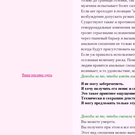
только до границы головки, т
мужчина испытывает более силь
Если акт проходит в позиции "a
возбуждении допускать резких 
Существуют также и противопок
геморроидальные изменения ли
грозят серьезными осложнения
через тканевый барьер и вызы
анальном сношении не только 
всегда будут присутствовать к
Если уж пришлось использовать
осознавая величину риска. Пом
людям нравятся анальные сношен
возникает, и то удовольствие, 
Ваша реклама здесь
Доводы за то, чтобы иметь ан
Я не могу забеременеть.
Я хочу получить его пенис и с
Это такое приятное ощущение,
Технически я сохраняю девст
Я могу предложить только эт
Доводы за то, чтобы сначала 
Вы можете умереть.
Вы получите при этом и все ег
Этот вид сношения можно выпо