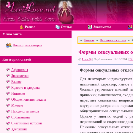
Разное
Статьи
Знакомства
Меню сайта
»
Главная
»
Психология полов
» Ф
Посмотреть авторов
Формы сексуальных о
Категории статей
@
Love @
| Опубликовано 12/18/2004 |
Пс
Афоризмы
Формы сексуальных откло
Знакомство
Для некоторых индивидуумов 
Разное
навязчивый характер, имеют т
Красота и здоровье
Человек утрачивает волевой 
Интимно
привычки, навязчивости, сходн
Общие понятия пикапа
нарастает социальная неприс
Мнение
внутреннее раздвоение переж
общепринятыми сексуальными 
Психология полов
Однако у многих людей с ра
Соблазнение
переживаний за содеянное даже
Счастливые истории
Причины сексуальных отклон
Удержание
формировании всех сексуальны