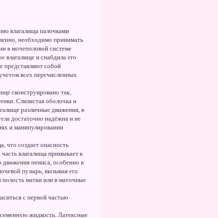
нию влагалища палочками
твенно, необходимо принимать
ии в мочеполовой системе
ое влагалище и снабдила его
е представляют собой
с учетом всех перечисленных
лище сконструировано так,
енки. Слизистая оболочка и
агалище различные движения, в
тела достаточно надёжна и не
иях и манипулировании
а, что создает опасность
 часть влагалища примыкает к
го движения пениса, особенно в
мочевой пузырь, вызывая его
в полость матки или в маточные
ласиться с первой частью
ь семенную жидкость. Латексные