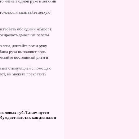
о члена в одной руке и легкими
 головки, и вызывайте легкую
увствовать обоюдный комфорт.
орсировать движение головы
члена, двигайте рот и руку
 Ваша рука выполняет роль
рживайте постоянный ритм и
газма стимуляцией с помощью
 рот, вы можете прекратить
 половых губ. Таким путем
буждает вас, так как диапазон