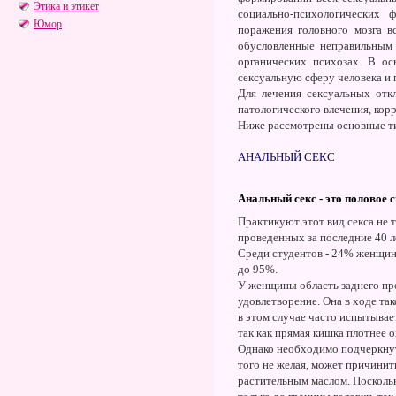
Этика и этикет
социально-психологических 
Юмор
поражения головного мозга в
обусловленные неправильным 
органических психозах. В ос
сексуальную сферу человека и
Для лечения сексуальных отк
патологического влечения, кор
Ниже рассмотрены основные ти
АНАЛЬНЫЙ СЕКС
Анальный секс - это половое
Практикуют этот вид секса не 
проведенных за последние 40 л
Среди студентов - 24% женщин
до 95%.
У женщины область заднего пр
удовлетворение. Она в ходе т
в этом случае часто испытыва
так как прямая кишка плотнее о
Однако необходимо подчеркнуть
того не желая, может причинит
растительным маслом. Поскольк