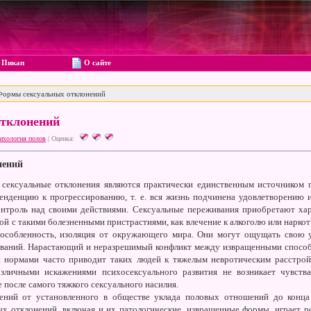
Пикап
О сайте
ормы сексуальных отклонений
тклонений
ихология полов
|
Оценка:
нений
сексуальные отклонения являются практически единственным источником п
енденцию к прогрессированию, т. е. вся жизнь подчинена удовлетворению 
контроль над своими действиями. Сексуальные переживания приобретают ха
ой с такими болезненными пристрастиями, как влечение к алкоголю или нарко
пособленность, изоляция от окружающего мира. Они могут ощущать свою у
иваний. Нарастающий и неразрешимый конфликт между извращенными способ
нормами часто приводит таких людей к тяжелым невротическим расстройс
зличными искажениями психосексуального развития не возникает чувст
 после самого тяжкого сексуального насилия.
ений от установленного в обществе уклада половых отношений до конца 
х отклонений, включая и их патологические, извращенные формы, играет р