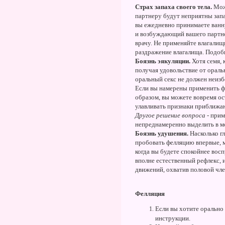
Страх запаха своего тела.
Мож
партнеру будут неприятны запа
вы ежедневно принимаете ванн
и возбуждающий вашего партнер
врачу. Не применяйте влагалищ
раздражение влагалища. Подоб
Боязнь эякуляции.
Хотя семя, 
получая удовольствие от оральн
оральный секс не должен неизб
Если вы намерены применить фе
образом, вы можете вовремя ос
улавливать признаки приближаю
Другое решение вопроса
- при
непреднамеренно выделить в м
Боязнь удушения.
Насколько г
пробовать фелляцию впервые, м
когда вы будете спокойнее вос
вполне естественный рефлекс, 
движений, охватив половой чле
Фелляция
Если вы хотите орально 
инструкции.