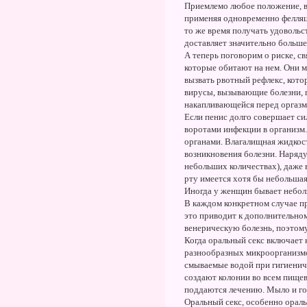
Приемлемо любое положение, в
применяя одновременно фелляц
то же время получать удовольс
доставляет значительно больше
А теперь поговорим о риске, с
которые обитают на нем. Они м
вызвать рвотный рефлекс, кот
вирусы, вызывающие болезни, п
накапливающейся перед оргазм
Если пенис долго совершает си
воротами инфекции в организм.
органами. Влагалищная жидкост
возникновения болезни. Наряду
небольших количествах), даже 
рту имеется хотя бы небольшая
Иногда у женщин бывает неболь
В каждом конкретном случае пр
это приводит к дополнительно
венерическую болезнь, поэтом
Когда оральный секс включает к
разнообразных микроорганизмов
смываемые водой при гигиениче
создают колонии во всем пищев
поддаются лечению. Мыло и го
Оральный секс, особенно ораль