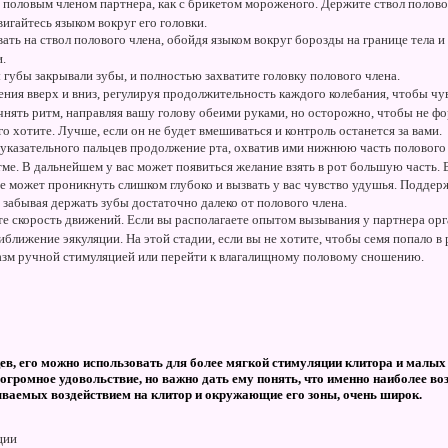
 половым членом партнера, как с брикетом мороженого. Держите ствол половог
гайтесь языком вокруг его головки.
ть на ствол полового члена, обойдя языком вокруг борозды на границе тела и
.
 губы закрывали зубы, и полностью захватите головку полового члена.
ния вверх и вниз, регулируя продолжительность каждого колебания, чтобы ч
нять ритм, направляя вашу голову обеими руками, но осторожно, чтобы не ф
го хотите. Лучше, если он не будет вмешиваться и контроль останется за вами.
 указательного пальцев продолжение рта, охватив ими нижнюю часть полового 
тме. В дальнейшем у вас может появиться желание взять в рот большую часть.
не может проникнуть слишком глубоко и вызвать у вас чувство удушья. Подде
 забывая держать зубы достаточно далеко от полового члена.
е скорость движений. Если вы располагаете опытом вызывания у партнера ор
риближение эякуляции. На этой стадии, если вы не хотите, чтобы семя попало в
азм ручной стимуляцией или перейти к влагалищному половому сношению.
ев, его можно использовать для более мягкой стимуляции клитора и малых
огромное удовольствие, но важно дать ему понять, что именно наиболее воз
аемых воздействием на клитор и окружающие его зоны, очень широк.
ции