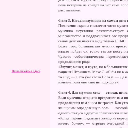
пока истерика не сойдёт на нет сама соб
расставанием.
Факт 3. Ни один мужчина на самом деле
Полигамия издавна считается чисто мужск
мужчина неустанно разглагольствует
многожёнство и поддразнивает вас предл
самом деле он имеет в виду только СЕБЯ.
Более того, большинство мужчин просто 
налево пойдет он, точно так же поступи
Чувство собственничества пересилива
продолжению рода.
«Звучит, может, и круто, но в большинств
Ваша реклама здесь
пациент Штримпель Макс С. «Я бы ни в кое
то ещё, — а это уже слова Пола Л. — Да и
изменяет, она мне явно не подходит».
Факт 4. Для мужчин секс — отнюдь не по
Если мужчина открыто предлагает вам ин
продолжения вам с ним не грозит. Как у
женщинам определённую роль — возлюбле
одного статуса в другой практически нев
«Когда парень предлагает женщине переспа
ничего более», — отрезал очередной 