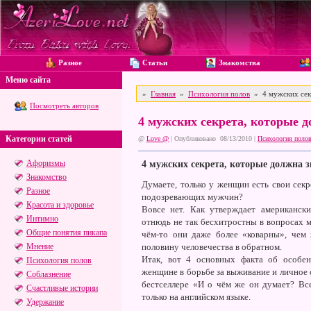
Разное
Статьи
Знакомства
Меню сайта
»
Главная
»
Психология полов
» 4 мужских секр
Посмотреть авторов
4 мужских секрета, которые 
Категории статей
@
Love @
| Опубликовано 08/13/2010 |
Психология поло
Афоризмы
4 мужских секрета, которые должна 
Знакомство
Думаете, только у женщин есть свои сек
Разное
подозревающих мужчин?
Красота и здоровье
Вовсе нет. Как утверждает американс
Интимно
отнюдь не так бесхитростны в вопросах м
Общие понятия пикапа
чём-то они даже более «коварны», чем
Мнение
половину человечества в обратном.
Итак, вот 4 основных факта об особен
Психология полов
женщине в борьбе за выживание и личное 
Соблазнение
бестселлере «И о чём же он думает? В
Счастливые истории
только на английском языке.
Удержание