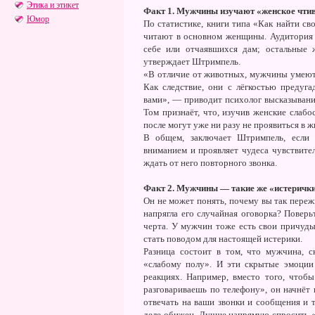
Этика и этикет
Факт 1. Мужчины изучают «женское чтиво
Юмор
По статистике, книги типа «Как найти св
читают в основном женщины. Аудитория 
себе или отчаявшихся дам; остальные
утверждает Штримпель.
«В отличие от животных, мужчины умеют 
Как следствие, они с лёгкостью преду
вами», — приводит психолог высказывание
Том признаёт, что, изучив женские слаб
после могут уже ни разу не проявиться в 
В общем, заключает Штримпель, если 
вниманием и проявляет чудеса чувствите
ждать от него повторного звонка.
Факт 2. Мужчины — такие же «истерички
Он не может понять, почему вы так пережи
напрягла его случайная оговорка? Поверь
черта. У мужчин тоже есть свои причуды,
стать поводом для настоящей истерики.
Разница состоит в том, что мужчина, ск
«слабому полу». И эти скрытые эмоции
реакциях. Например, вместо того, чтоб
разговариваешь по телефону», он начнёт 
отвечать на ваши звонки и сообщения и т.
деле обижен. Лучше напрямую спросить «Д