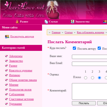
Разное
Статьи
Знакомства
Меню сайта
»
Главная
»
Статьи
»
Как соблазнять женщин
» 
Посмотреть авторов
Послать Комментарий
Категории статей
*
Куда послать?
Послать автору
Посл
Афоризмы
Ваше имя:
Знакомство
Ваш Email:
Разное
Красота и здоровье
1
2
3
4
*
Оценка:
Интимно
Плохо
Общие понятия пикапа
Мнение
Психология полов
*
Комментарий:
Соблазнение
Счастливые истории
Удержание