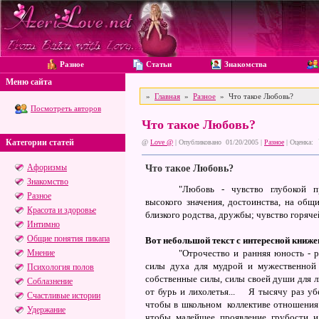
Разное
Статьи
Знакомства
Меню сайта
»
Главная
»
Разное
» Что такое Любовь?
Посмотреть авторов
Что такое Любовь?
Категории статей
@
Love @
| Опубликовано 01/20/2005 |
Разное
|
Оценка:
Афоризмы
Что такое Любовь?
Знакомство
"Любовь - чувство глубокой п
Разное
высокого значения, достоинства, на общ
Красота и здоровье
близкого родства, дружбы; чувство горяче
Интимно
Общие понятия пикапа
Вот небольшой текст с интересной книже
Мнение
"Отрочество и ранняя юность - р
силы духа для мудрой и мужественной 
Психология полов
собственные силы, силы своей души для 
Соблазнение
от бурь и лихолетья... Я тысячу pаз у
Счастливые истории
чтобы в школьном коллективе отношения
Удержание
чтобы малейшее проявление грубости и