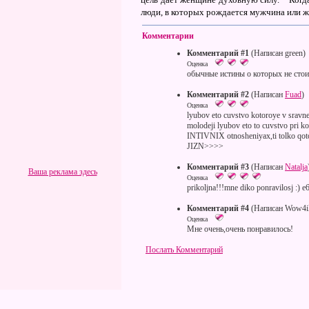
люди, в которых рождается мужчина или 
Комментарии
Комментарий #1
(Написан green)
Оценка
обычные истины о которых не стоит
Комментарий #2
(Написан
Fuad
)
Оценка
lyubov eto cuvstvo kotoroye v sravn
molodeji lyubov eto to cuvstvo pri 
INTIVNIX otnosheniyax,ti tolko 
JIZN>>>>
Комментарий #3
(Написан
Natalja
Ваша реклама здесь
Оценка
prikoljna!!!mne diko ponravilosj :) e6
Комментарий #4
(Написан Wow4i
Оценка
Мне очень,очень понравилось!
Послать Комментарий