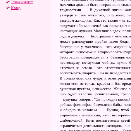
Этика и этикет
мальчики должны быть несравненно сильн
Юмор
трудностями. В духовной жизни колле
утвердить своё мужество, силу воли, б
взглядом женщины. Как это важно - на в
подумает обо мне жена? как посмотрит 
настоящих мужчин. Мальчиков вдохновляет
рядом девочка. Бесстрашный человек вид
может равнодушно пройти мимо беды, г
бесстрашие у мальчиков - это могучий 
которого невозможно сфоpмиpовать буду
бесстрашия пpевpащается в беззащитн
настоящему, по-мужски любить, нужно 
отвечает за семью - это ответственнос
воспитывать, творить. Она не передается 
И только если она мудра и осмотрительн
жизни есть не только красота и благородс
душевная пустота, невежество. Женское 
оно будет строгим, решительным, треб
Девушка говорит: "Он приходит пьяный, б
рабская философия, безмолвная бабья поко
и обидно за человека... Нужно, чтоб 
выраженной личностью, чтоб нестерпимо
слабовольной. Быть воспитателем дете
ограничиться деятельность женщины, она
цель дает женщине духовную силу. Когда