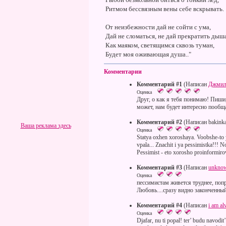
Ритмом бессвязным вены себе вскрывать.
От неизбежности дай не сойти с ума,
Дай не сломаться, не дай прекратить дыш
Как маяком, светящимся сквозь туман,
Будет моя оживающая душа.."
Комментарии
Комментарий #1
(Написан
Джмил
Оценка
Друг, о как я тебя понимаю! Пиши
может, нам будет интересно пообщ
Комментарий #2
(Написан bakink
Ваша реклама здесь
Оценка
Statya oxhen xoroshaya. Voobshe-to 
vpala... Znachit i ya pessimistka!!!
Pessimist - eto xorosho proinformiro
Комментарий #3
(Написан
unknown
Оценка
пессимистам живется труднее, попр
Любовь....сразу видно законченны
Комментарий #4
(Написан
i am al
Оценка
Djafar, nu ti popal! ter’ budu navodit’