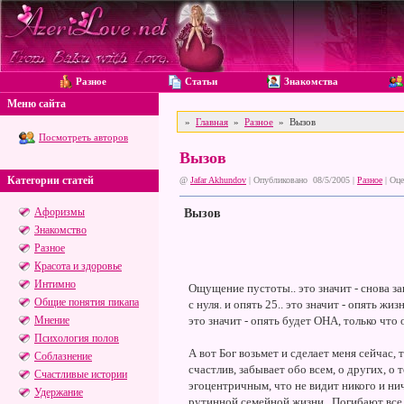
Разное
Статьи
Знакомства
Меню сайта
»
Главная
»
Разное
» Вызов
Посмотреть авторов
Вызов
Категории статей
@
Jafar Akhundov
| Опубликовано 08/5/2005 |
Разное
|
Оце
Афоризмы
Вызов
Знакомство
Разное
Красота и здоровье
Интимно
Ощущение пустоты.. это значит - снова за
Общие понятия пикапа
с нуля. и опять 25.. это значит - опять жи
Мнение
это значит - опять будет ОНА, только что
Психология полов
А вот Бог возьмет и сделает меня сейчас, т
Соблазнение
счастлив, забывает обо всем, о других, о 
Счастливые истории
эгоцентричным, что не видит никого и нич
Удержание
рутинной семейной жизни.. Погибают все