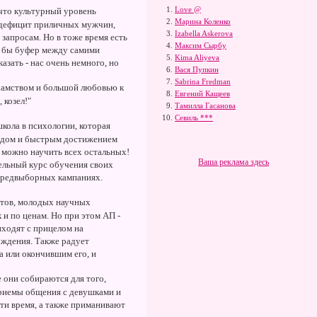
Love @
 что культурный уровень
Марина Коленко
т дефицит приличных мужчин,
Izabella Askerova
запросам. Но в тоже время есть
Максим Сырбу
к бы буфер между самими
Kima Aliyeva
зать - нас очень немного, но
Вася Пупкин
Sabrina Fredman
 хамством и большой любовью к
Евгений Кащеев
 козел!"
Тамилла Гасанова
Севиль ***
кола в психологии, которая
дходом и быстрым достижением
у можно научить всех остальных!
Ваша реклама здесь
ельный курс обучения своих
и предвыборных кампаниях.
нтов, молодых научных
 и по ценам. Но при этом АП -
иходят с прицелом на
ождения. Также радует
а или окончившим его, и
 они собираются для того,
приемы общения с девушками и
ти время, а также приманивают