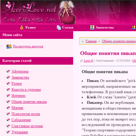
Разное
Статьи
Знакомства
Меню сайта
»
Главная
»
Общие понятия пикапа
Посмотреть авторов
Общие понятия пикап
Категории статей
@
Love @
| Опубликовано 12/19/2004 |
Об
Афоризмы
Общие понятия пикапа
Знакомство
Пикап.
От английского "pick
Разное
мероприятий, направленных на 
Красота и здоровье
телефончика. В русский язык с
Интимно
Клей.
От слова "клеить" (деву
Общие понятия пикапа
Пикапер.
Он же вербовщик. О
Мнение
женщинами в общественных мес
привычками и неизменным успе
Психология полов
до тех пор, пока не вымрет пос
Соблазнение
исследований не проводили, а 
Счастливые истории
"Теория спортивно-оздоровител
Удержание
сети FidoNet в частности (эхо