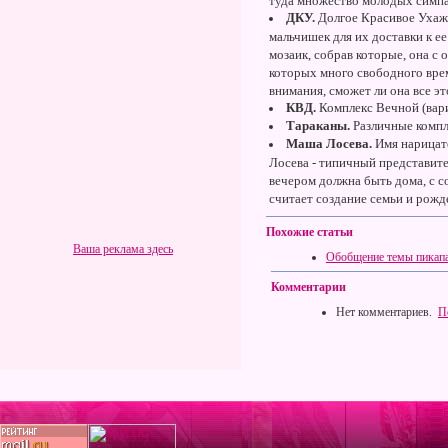
туда множество молодых симпа
ДКУ.
Долгое Красивое Ухажи
мальчишек для их доставки к е
мозаик, собрав которые, она с
которых много свободного врем
внимания, сможет ли она все эт
КВД.
Комплекс Вечной (вар
Тараканы.
Различные компле
Маша Лосева.
Имя нарицате
Лосева - типичный представите
вечером должна быть дома, с с
считает создание семьи и рожд
Похожие статьи
Ваша реклама здесь
Обобщение темы пикап
Комментарии
Нет комментариев.
П