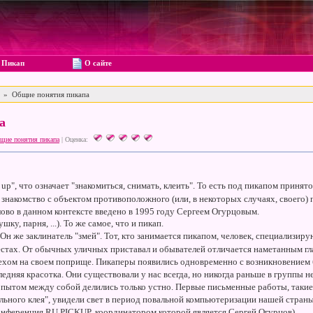
Пикап
О сайте
» Общие понятия пикапа
а
щие понятия пикапа
|
Оценка:
 up", что означает "знакомиться, снимать, клеить". То есть под пикапом принят
знакомство с объектом противоположного (или, в некоторых случаях, своего) 
лово в данном контексте введено в 1995 году Сергеем Огурцовым.
шку, парня, ...). То же самое, что и пикап.
н же заклинатель "змей". Тот, кто занимается пикапом, человек, специализир
тах. От обычных уличных приставал и обывателей отличается наметанным гл
хом на своем поприще. Пикаперы появились одновременно с возникновением 
ледняя красотка. Они существовали у нас всегда, но никогда раньше в группы 
опытом между собой делились только устно. Первые письменные работы, такие 
ьного клея", увидели свет в период повальной компьютеризации нашей стран
конференция RU.PICKUP, координатором которой является Сергей Огурцов).