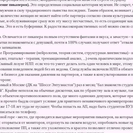
ение пикаперов).
Это определенная социальная категория мужчин. Не секрет,
 мужчин в силу традиционного пьянства последних. Таким образом, возникае
количество женщин не может найти себе партнера согласно своим культурным 
ные, и обслуживающие сразу всю эту массу несчастных, то есть создающие ка
. Это и есть буферники. К радости высоконравственных особ можно смело ска
 Отличается от пикапера полным отсутствием фантазии и вкуса, а зачастую -
тки познакомиться с девушкой, почти в 100% случаях получают ответ "отвали,
 запикапили.
Программирование (нейрология, теория систем, структурная лингвистика) - ш
ализ, гештальт - терапия, трензакционный анализ, ...) очень практическим по
лавный лозунг НЛП: если что-то умеет делать хоть один человек в мире, этом
вания поведением людей без их ведома. Спецслужбы включили НЛП в обязат
с в бизнесе для оказания давления на партнеров, а также в консультировании 
тороне.
имый в Москве (ДК на "Шоссе Энтузиастов") раз в месяц "бал знакомств студе
". Крайне непохож на обычные дискотеки, как по убранству зала и музыке, так
 с объектом противоположного пола, где много одиноких девушек, которые пр
 и прочего быдла создает условие для приятного ненавязчивого времяпрепров
оже 17-18 лет туда не пускают. Чтобы попасть на АП, надо быть студентом ВУЗ
писаться по телефону.
ой горе - место, где проводятся выездные мероприятия пикаперов, на которые
: оторваться от мониторов, отдохнуть на свежем воздухе, опробовать новые 
сположение ПП, а также его ухоженность и красота позволяют отлично провес