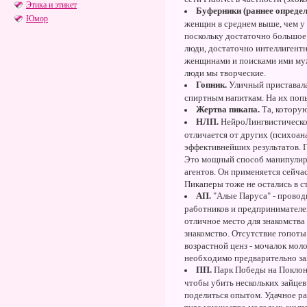
Этика и этикет
Буферники (раннее определ
Юмор
женщин в среднем выше, чем у
поскольку достаточно большое 
люди, достаточно интеллигент
женщинами и поисками ими мужа
люди мы творческие.
Гопник.
Уличный приставала.
спиртным напиткам. На их попы
Жертва пикапа.
Та, которую
НЛП.
НейроЛингвистическое 
отличается от других (психоан
эффективнейших результатов. Г
Это мощный способ манипулиро
агентов. Он применяется сейча
Пикаперы тоже не остались в с
АП.
"Алые Паруса" - провод
работников и предпринимателей
отличное место для знакомства
знакомство. Отсутствие гопоты
возрастной ценз - мочалок мол
необходимо предварительно за
ПП.
Парк Победы на Поклонн
чтобы убить нескольких зайцев
поделиться опытом. Удачное ра