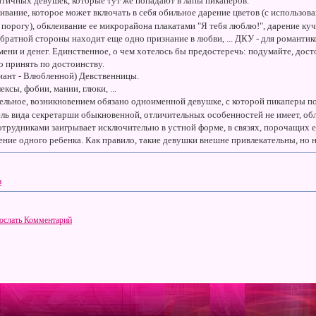
тичных девушек, которые тут же попадают в лапы пикаперов.
вание, которое может включать в себя обильное дарение цветов (с использо
е порогу), обклеивание ее микрорайона плакатами "Я тебя люблю!", дарение ку
 обратной стороны находит еще одно признание в любви, ... ДКУ - для романти
ени и денег. Единственное, о чем хотелось бы предостеречь: подумайте, дост
о принять по достоинству.
иант - Влюбленной) Девственницы.
ксы, фобии, мании, глюки, ...
льное, возникновением обязано одноименной девушке, с которой пикаперы п
ль вида секретарши обыкновенной, отличительных особенностей не имеет, об
отрудниками заигрывает исключительно в устной форме, в связях, порочащих е
ение одного ребенка. Как правило, такие девушки внешне привлекательны, но 
а
ослать Комментарий