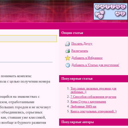
Опции статьи
Послать Другу
Распечатать
Добавить в Избранное
Добавить к 'Статьи для прочтения'
о понимать комплекс
Популярные статьи
пола с целью получения номера
Топ самых ласковых прозвищ для
любимых :)
ующийся на знакомствах с
7 Способов соблазнения мужчин
азом, отработанными
Kама Сутра с картинками
Любовные SMS-ки
больших городов и не исчезнут
Книга сексуальных откровений :)
не объединялись, серьезных
как, ставшая уже классикой,
Популярные авторы
ы вообще и бурного развития