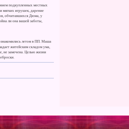
ванием подкупленных местных
чи мягких игрушек, дарение
ков, обчитавшихся Дюма, у
ойна ли она вашей заботы,
ознакомились летом в ПП. Маша
ладает житейским складом ума,
е, не замечена. Целью жизни
неброски.