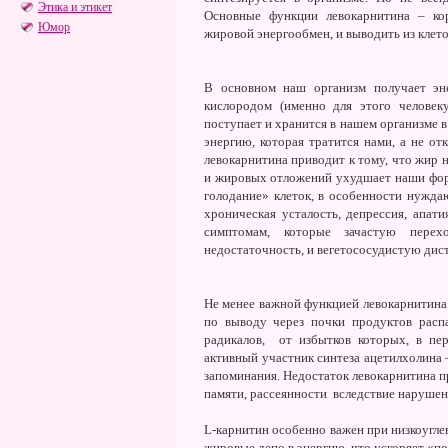
Этика и этикет
Основные функции левокарнитина – кор
Юмор
жировой энергообмен, и выводить из клет
В основном наш организм получает эне
кислородом (именно для этого человек
поступает и хранится в нашем организме в
энергию, которая тратится нами, а не от
левокарнитина приводит к тому, что жир н
и жировых отложений ухудшает наши форм
голодание» клеток, в особенности нуждающ
хроническая усталость, депрессия, апат
симптомам, которые зачастую пере
недостаточность, и вегетососудистую дист
Не менее важной функцией левокарнитина
по выводу через почки продуктов рас
радикалов, от избытков которых, в пер
активный участник синтеза ацетилхолина
запоминания. Недостаток левокарнитина 
памяти, рассеянности вследствие нарушен
L-карнитин особенно важен при низкоуглев
жировые депо в энергию, что ускоряет «п