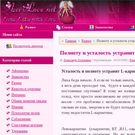
Разное
Статьи
Знакомства
Меню сайта
»
Главная
»
Разное
» Полноту и усталость устр
Посмотреть авторов
Полноту и усталость устрани
Категории статей
@
Александр Голованов
| Опубликовано 10/13/2009 |
Раз
Афоризмы
Усталость и полноту устранит L-кар
Знакомство
Лиха беда начало. А если не только начать
Разное
а весь день проходит так, будто к каждой
Красота и здоровье
постоянные спутники? К тому же излишн
Интимно
голод, что просто невозможно не опусто
Общие понятия пикапа
весом - это проблемы с метаболизмом. 
Мнение
сколько не ешь, энергия и не будет попада
тому недостаток L-карнитина.
Психология полов
Соблазнение
Счастливые истории
Левокарнитин (л-карнитин, BT ,B11, элк
Удержание
синтезируется в организме. Но не всег