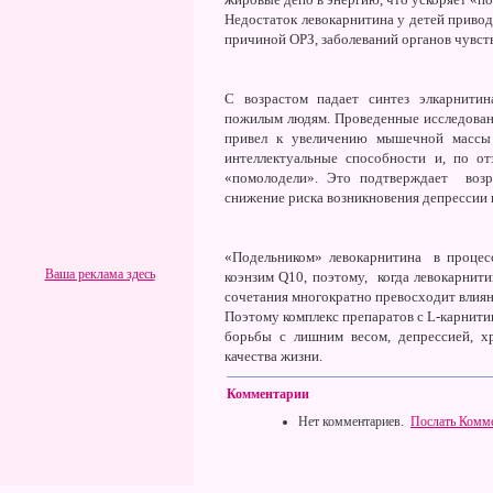
Недостаток левокарнитина у детей приводи
причиной ОРЗ, заболеваний органов чувств
С возрастом падает синтез элкарнити
пожилым людям. Проведенные исследовани
привел к увеличению мышечной массы
интеллектуальные способности и, по от
«помолодели». Это подтверждает возр
снижение риска возникновения депрессии 
«Подельником» левокарнитина в процес
Ваша реклама здесь
коэнзим Q10, поэтому, когда левокарнити
сочетания многократно превосходит влияни
Поэтому комплекс препаратов c L-карнити
борьбы с лишним весом, депрессией, х
качества жизни.
Комментарии
Нет комментариев.
Послать Комм