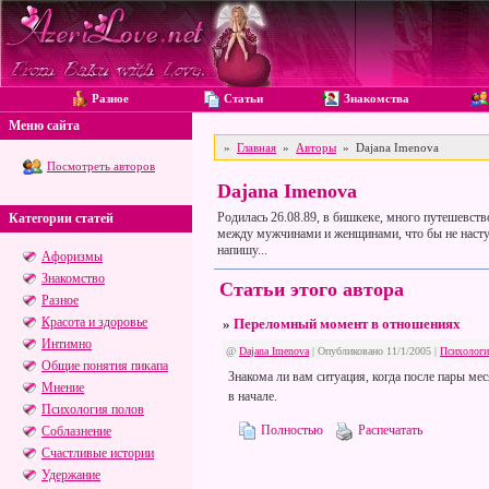
Разное
Статьи
Знакомства
Меню сайта
»
Главная
»
Авторы
» Dajana Imenova
Посмотреть авторов
Dajana Imenova
Родилась 26.08.89, в бишкеке, много путешевство
Категории статей
между мужчинами и женщинами, что бы не наступа
напишу...
Афоризмы
Знакомство
Статьи этого автора
Разное
Красота и здоровье
»
Переломный момент в отношениях
Интимно
@
Dajana Imenova
| Опубликовано 11/1/2005 |
Психологи
Общие понятия пикапа
Знакома ли вам ситуация, когда после пары мес
Мнение
в начале.
Психология полов
Полностью
Распечатать
Соблазнение
Счастливые истории
Удержание