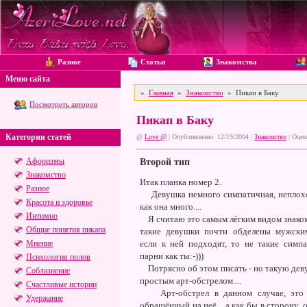
Разное
Статьи
Знакомства
Меню сайта
»
Главная
»
Знакомство
» Пикап в Баку
Посмотреть авторов
Пикап в Баку
Категории статей
@
Love @
| Опубликовано 12/19/2004 |
Знакомство
|
Оцен
Афоризмы
Второй тип
Знакомство
Итак планка номер 2.
Разное
Девушка немного симпатичная, неплохо
Красота и здоровье
как она много....
Интимно
Я считаю это самым лёгким видом знаком
Общие понятия пикапа
такие девушки почти обделены мужским
Мнение
если к ней подходят, то не такие сим
парни как ты:-)))
Психология полов
Потрясно об этом писать - но такую дев
Соблазнение
простым арт-обстрелом....
Счастливые истории
Арт-обстрел в данном случае, это в
Удержание
обращённый на неё... а как бы в сторону,