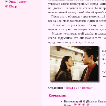
Этика и этикет
улыбка и слегка прищуренный взгляд начнёт 
Юмор
не должен напоминать сеансы Кашпир
ненавязчивый взгляд, такой лёгкий арт-обст
После этого обстрела - враг в окопе... ой ч
всё за Вас, молодой человек! Идите и берите
Только вот первая фраза... Ах ну - да..
первую учиху и с понтом рассказывать, о в
Можно не снимая, этой улыбки и взгляда с
слегка задумчиво, что она Вам кого то на
продолжать милую лёгкую беседу....
Я 
зн
не
Ва
глу
Но
бы
сит
Страницы:
« Назад
1
2
3
4
Вперёд »
Комментарии
Комментарий #1
(Написан Sheyta
Оценка