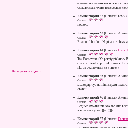
а можешь сказать как выглядят эти
остальными..очень интереснго как
Комментарий #2
(Написан hawk)
Оценка
neploxo
Комментарий #3
(Написан Анони
Оценка
Realno ulibnulo... Napisano s 4uvst
Комментарий #4
(Написан
ПикаП
Оценка
Tak Pomoyemu Ya perviy pickup v B
en ochen trudno poznakomiza s devo
nix ya poznakomilsya v inete:)
Ваша реклама здесь
Комментарий #5
(Написан Анони
Оценка
молодец, чувак. Пикап развивает
статей.
Комментарий #6
(Написан Анони
Оценка
Бедные мужчинки, как же мне вас 
в поисках сучек :((((((((((
Комментарий #7
(Написан
Галина
Оценка
Видимо автор данного откровения