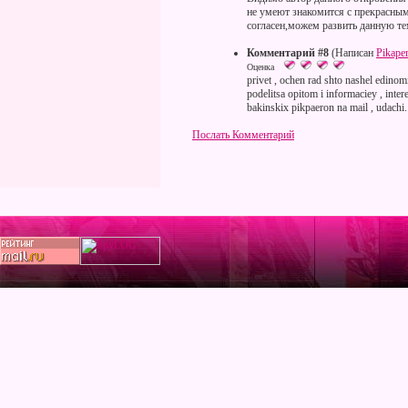
не умеют знакомится с прекрасным
согласен,можем развить данную т
Комментарий #8
(Написан
Pikaper
Оценка
privet , ochen rad shto nashel edin
podelitsa opitom i informaciey , inte
bakinskix pikpaeron na mail , udachi..
Послать Комментарий