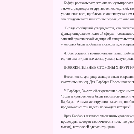
Коффи рассказывает, что она консультировала 
также страдающих от других ее последствий, так
увеличение веса, проблемы с мочеиспусканием 
это придумываете или что вы первая, от кого он
"В ряде сообщений утверждается, что гистерэк
функционирование половой сферы, - соглашаетс
занятий практической медициной свидетельствую
у которых были проблемы с сексом и до операц
Чтобы устранить возникновение таких проблем,
ее, что значит для нее матка, узнает, какую рол
ПОЛОЖИТЕЛЬНЫЕ СТОРОНЫ ХИРУРГИЧ
Несомненно, для ряда женщин такая операция я
счастливый конец. Для Барбары Полсон после г
У Барбары, 34-летней секретарши в суде и мате
"Боли и кровотечения были такими сильными, ч
Барбара. - А сами менструации, казалось, вооб
продолжались три недели из каждых четырех".
Врач Барбары пыталась уменьшить кровотечен
процедуры, которая заключается в том, что р
матки), которое ей сделали три раза.