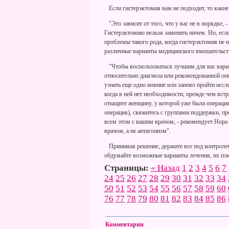
Если гистерэктомия вам не подходит, то каки
"Это зависит от того, что у вас не в порядке,
Гистерэктомию нельзя заменить ничем. Но, есл
проблемы такого рода, когда гистерэктомия не н
различные варианты медицинского вмешательст
"Чтобы воспользоваться лучшим для вас вариан
относительно диагноза или рекомендованной опе
узнать еще одно мнение или заново пройти иссл
когда в ней нет необходимости, прежде чем вст
отыщите женщину, у которой уже была операция
операция), свяжитесь с группами поддержки, п
всем этом с вашим врачом, - рекомендует Нора 
врачом, а не антагонизм".
Принимая решение, держите все под контроле
обдумайте возможные варианты лечения, их п
Страницы:
« Назад
1
2
3
4
5
6
7
24
25
26
27
28
29
30
31
32
33
34
50
51
52
53
54
55
56
57
58
59
60
76
77
78
79
80
81
82
83
84
85
86
Комментарии