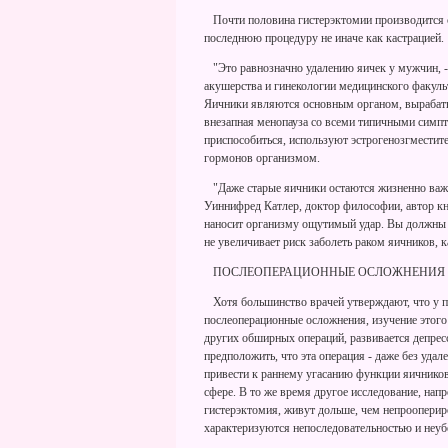
Почти половина гистерэктомии производится с
последнюю процедуру не иначе как кастрацией.
"Это равнозначно удалению яичек у мужчин, - 
акушерства и гинекологии медицинского факул
Яичники являются основным органом, вырабат
внезапная менопауза со всеми типичными симп
приспособиться, используют эстрогенозгместите
гормонов организмом.
"Даже старые яичники остаются жизненно важ
Уиннифред Катлер, доктор философии, автор кни
наносит организму ощутимый удар. Вы должны п
не увеличивает риск заболеть раком яичников, к
ПОСЛЕОПЕРАЦИОННЫЕ ОСЛОЖНЕНИЯ
Хотя большинство врачей утверждают, что у 
послеоперационные осложнения, изучение этого 
других обширных операций, развивается депрес
предположить, что эта операция - даже без удал
привести к раннему угасанию функции яичнико
сфере. В то же время другое исследование, нап
гистерэктомия, живут дольше, чем непрооперир
характеризуются непоследовательностью и неуб