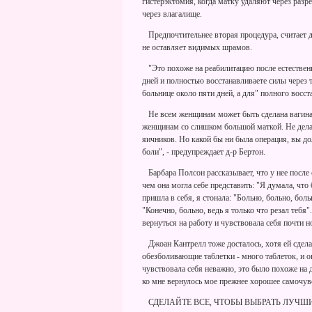
гистерэктомия, когда матку удаляют через разре
через влагалище.
Предпочтительнее вторая процедура, считает д-
не оставляет видимых шрамов.
"Это похоже на реабилитацию после естественны
дней и полностью восстанавливаете силы через 
больнице около пяти дней, а для" полного восст
Не всем женщинам может быть сделана вагина
женщинам со слишком большой маткой. Не делаю
яичников. Но какой бы ни была операция, вы д
боли", - предупреждает д-р Бертон.
Барбара Полсон рассказывает, что у нее после
чем она могла себе представить: "Я думала, что
пришла в себя, я стонала: "Больно, больно, боль
"Конечно, больно, ведь я только что резал тебя"
вернуться на работу и чувствовала себя почти 
Джоан Кантрелл тоже досталось, хотя ей сдел
обезболивающие таблетки - много таблеток, и он
чувствовала себя неважно, это было похоже на 
ко мне вернулось мое прежнее хорошее самочув
СДЕЛАЙТЕ ВСЕ, ЧТОБЫ ВЫБРАТЬ ЛУЧШ