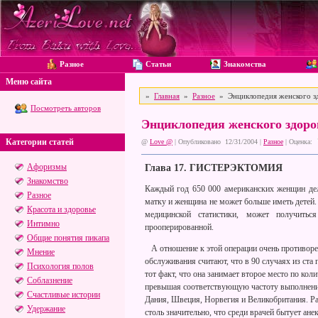
Разное
Статьи
Знакомства
Меню сайта
»
Главная
»
Разное
» Энциклопедия женского з
Посмотреть авторов
Энциклопедия женского здор
Категории статей
@
Love @
| Опубликовано 12/31/2004 |
Разное
|
Оценка:
Афоризмы
Глава 17. ГИСТЕРЭКТОМИЯ
Знакомство
Каждый год 650 000 американских женщин дел
Разное
матку и женщина не может больше иметь детей.
Красота и здоровье
медицинской статистики, может получить
Интимно
прооперированной.
Общие понятия пикапа
А отношение к этой операции очень противоре
Мнение
обслуживания считают, что в 90 случаях из ста
Психология полов
тот факт, что она занимает второе место по ко
Соблазнение
превышая соответствующую частоту выполнения 
Счастливые истории
Дания, Швеция, Норвегия и Великобритания. Р
Удержание
столь значительно, что среди врачей бытует ан