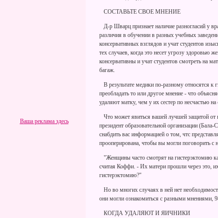
СОСТАВЬТЕ СВОЕ МНЕНИЕ
Д-р Шварц признает наличие разногласий у вра
различия в обучении в разных учебных заведе
консервативных взглядов и учат студентов изыс
тех случаев, когда это несет угрозу здоровью 
консервативны и учат студентов смотреть на ма
багаж.
В результате медики по-разному относятся к г
преобладать то или другое мнение - что объясня
удаляют матку, чем у их сестер по несчастью на 
Что может явиться вашей лучшей защитой от г
Ваша реклама здесь
президент образовательной организации (Бала-С
снабдить вас информацией о том, чтс представля
прооперирована, чтобы вы могли поговорить с н
"Женщины часто смотрят на гистерэктомию как 
считая Коффи. - Их матери прошли через это, их
гистерэктомию?"
Но во многих случаях в ней нет необходимости
они могли ознакомиться с разными мнениями, 9
КОГДА УДАЛЯЮТ И ЯИЧНИКИ