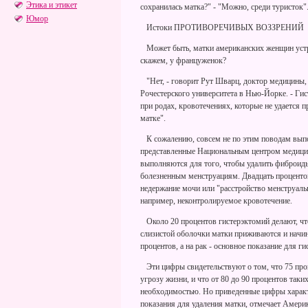
Этика и этикет
сохранилась матка?" - "Можно, среди туристок"
Юмор
Истоки ПРОТИВОРЕЧИВЫХ ВОЗЗРЕНИЙ
Может быть, матки американских женщин устро
скажем, у француженок?
"Нет, - говорит Рут Шварц, доктор медицины,
Рочестерского университета в Нью-Йорке. - Ги
при родах, кровотечениях, которые не удается 
матке".
К сожалению, совсем не по этим поводам вып
представленные Национальным центром медицинс
выполняются для того, чтобы удалить фиброид
болезненным менструациям. Двадцать проценто
недержание мочи или "расстройство менструальн
например, неконтролируемое кровотечение.
Около 20 процентов гистерэктомий делают, что
слизистой оболочки матки приживаются и начин
процентов, а на рак - основное показание для г
Эти цифры свидетельствуют о том, что 75 про
угрозу жизни, и что от 80 до 90 процентов таки
необходимостью. Но приведенные цифры характе
показания для удаления матки, отмечает Амери