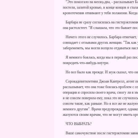
"Это помогало на месяц-два, - рассказывает Бар
постели, залитой кровью, в конце концов я стала
кровотечения отнимают у тебя полжизни. Когда 
Барбара не сразу согласилась на гистерэктомию
она растолстеет. "Я слышала, что это бывает пос
Ничего этого не случилось. Барбара отмечает, 
совпадает с отзывами других женщин. "Так как 
забеременеть, мы могли всецело отдаваться насл
Я немного боялась, когда мы в первый раз пос
повредить что-нибудь внутри.
Но все было как прежде. И муж сказал, что он 
Сорокадевятилетняя Джоан Кантрелл, агент по
рассказывает, что она тоже боялась проблем с с
операции я спросила своего врача, смогу ли я и
я не совсем поверила ему, пока это не случило
совсем такие, как раньше. Но я все же не жалую
немного другим". Врачи предупреждают, однако
жалуются своим врачам, что не могут иметь орг
ЧТО ВЫБРАТЬ?
Ваше самочувствие после гистерэктомии зависи