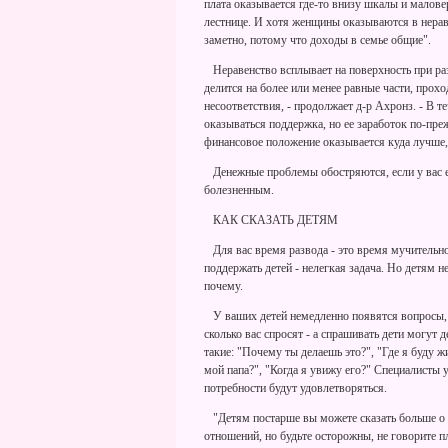
плата оказывается где-то внизу шкалы и малове
лестнице. И хотя женщины оказываются в нерав
заметно, потому что доходы в семье общие".
Неравенство всплывает на поверхность при раз
делится на более или менее равные части, прох
несоответствия, - продолжает д-р Ахронз. - В т
оказываться поддержка, но ее заработок по-пре
финансовое положение оказывается куда лучше, 
Денежные проблемы обостряются, если у вас ест
болезненным.
КАК СКАЗАТЬ ДЕТЯМ
Для вас время развода - это время мучительн
поддержать детей - нелегкая задача. Но детям н
почему.
У ваших детей немедленно появятся вопросы, н
сколько вас спросят - а спрашивать дети могут 
такие: "Почему ты делаешь это?", "Где я буду ж
мой папа?", "Когда я увижу его?" Специалисты 
потребности будут удовлетворяться.
"Детям постарше вы можете сказать больше о п
отношений, но будьте осторожны, не говорите п