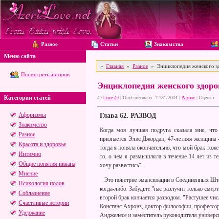
Разное
Статьи
Знакомства
Меню сайта
»
Главная
»
Разное
» Энциклопедия женского з
Посмотреть авторов
Энциклопедия женского здор
Категории статей
@
Love @
| Опубликовано 12/31/2004 |
Разное
|
Оценка:
Афоризмы
Глава 62. РАЗВОД
Знакомство
Когда моя лучшая подруга сказала мне, что р
Разное
признается Элис Джордан, 47-летняя женщина 
Красота и здоровье
тогда я поняла окончательно, что мой брак тоже
Интимно
то, о чем я размышляла в течение 14 лет из т
Общие понятия пикапа
хочу развестись".
Мнение
Это поветрие эмансипации в Соединенных Шта
Психология полов
когда-либо. Забудьте "нас разлучит только см
Соблазнение
второй брак кончается разводом. "Растущее чис
Счастливые истории
Констанс Ахронз, доктор философии, профессо
Удержание
Анджелесе и заместитель руководителя универси