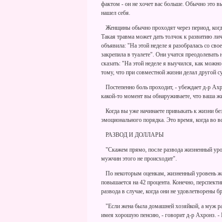
фактом - он не хочет вас больше. Обычно это вы
нашел себя.
Женщины обычно проходят через период, когда 
Такая травма может дать толчок к развитию ли
объявила: "На этой неделе я разобралась со сво
закрепила в туалете". Они учатся преодолевать
сказать: "На этой неделе я выучился, как мож
тому, что при совместной жизни делал другой с
Постепенно боль проходит, - убеждает д-р Ахрон
какой-то момент вы обнаруживаете, что ваша ж
Когда вы уже начинаете привыкать к жизни без 
эмоционального порядка. Это время, когда во в
РАЗВОД И ДОЛЛАРЫ
"Скажем прямо, после развода жизненный урове
мужчин этого не происходит".
По некоторым оценкам, жизненный уровень жен
повышается на 42 процента. Конечно, перспект
развода в случае, когда они не удовлетворены б
"Если жена была домашней хозяйкой, а муж раб
имея хорошую пенсию, - говорит д-р Ахронз. - 