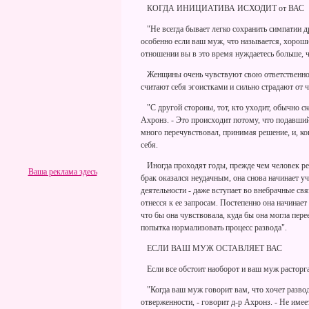
КОГДА ИНИЦИАТИВА ИСХОДИТ от ВАС
"Не всегда бывает легко сохранить симпатии др
особенно если ваш муж, что называется, хороши
отношении вы в это время нуждаетесь больше, ч
Женщины очень чувствуют свою ответственност
считают себя эгоистками и сильно страдают от 
"С другой стороны, тот, кто уходит, обычно ско
Ахронз. - Это происходит потому, что подавший
много перечувствовал, принимая решение, и, ко
себя.
Иногда проходят годы, прежде чем человек реш
Ваша реклама здесь
брак оказался неудачным, она снова начинает уч
деятельности - даже вступает во внебрачные св
отнесся к ее запросам. Постепенно она начинает
что бы она чувствовала, куда бы она могла пере
попытка нормализовать процесс развода".
ЕСЛИ ВАШ МУЖ ОСТАВЛЯЕТ ВАС
Если все обстоит наоборот и ваш муж расторгае
"Когда ваш муж говорит вам, что хочет развод
отверженности, - говорит д-р Ахронз. - Не имее