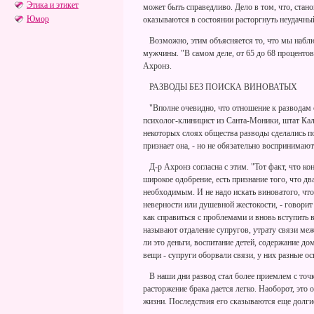
Этика и этикет
может быть справедливо. Дело в том, что, ста
Юмор
оказываются в состоянии расторгнуть неудачны
Возможно, этим объясняется то, что мы наблю
мужчины. "В самом деле, от 65 до 68 процентов
Ахронз.
РАЗВОДЫ БЕЗ ПОИСКА ВИНОВАТЫХ
"Вполне очевидно, что отношение к разводам с
психолог-клиницист из Санта-Моники, штат Кал
некоторых слоях общества разводы сделались п
признает она, - но не обязательно воспринимают
Д-р Ахронз согласна с этим. "Тот факт, что ко
широкое одобрение, есть признание того, что дв
необходимым. И не надо искать виноватого, чт
неверности или душевной жестокости, - говорит
как справиться с проблемами и вновь вступить 
называют отдаление супругов, утрату связи межд
ли это деньги, воспитание детей, содержание дом
вещи - супруги оборвали связи, у них разные о
В наши дни развод стал более приемлем с точки 
расторжение брака дается легко. Наоборот, это
жизни. Последствия его сказываются еще долгие