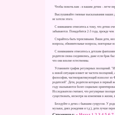
Чтобы помочь вам - и вашим детям - легче пер
Выслушивайте гневные высказывания ваших дет
не хотели этого.
С вниманием отнеситесь к тому, что детям очен
забываются. Понадобится 2-3 года, прежде чем 
Старайтесь быть терпеливыми. Ваши дети, нес
вопросы, обвинительные вопросы, повторные воп
С пониманием отнеситесь к детским фантазиям
родители снова соединились, даже если брак бы
что они вполне естественны.
Установите график регулярных посещений. "Исс
к новой ситуации влияет не частота посещений, 
философии, частнопрактикующий психолог из Фи
родителей". Дети, родители которых в первый ж
году оказываются более социально ориентирован
Исследователи считают, что регулярные посеще
существовать, несмотря на изменения в жизни, 
Беседуйте о детях с бывшим супругом. У родит
музыки, днях рождения и т.д.), дети лучше пере
Страницы:
« Назад
1
2
3
4
5
6
7