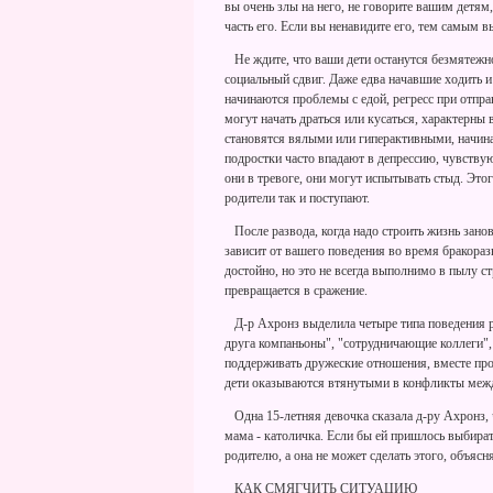
вы очень злы на него, не говорите вашим детям, 
часть его. Если вы ненавидите его, тем самым вы
Не ждите, что ваши дети останутся безмятежно
социальный сдвиг. Даже едва начавшие ходить и
начинаются проблемы с едой, регресс при отпра
могут начать драться или кусаться, характерны
становятся вялыми или гиперактивными, начина
подростки часто впадают в депрессию, чувств
они в тревоге, они могут испытывать стыд. Этог
родители так и поступают.
После развода, когда надо строить жизнь зано
зависит от вашего поведения во время бракораз
достойно, но это не всегда выполнимо в пылу ст
превращается в сражение.
Д-р Ахронз выделила четыре типа поведения ро
друга компаньоны", "сотрудничающие коллеги", 
поддерживать дружеские отношения, вместе проя
дети оказываются втянутыми в конфликты между
Одна 15-летняя девочка сказала д-ру Ахронз, ч
мама - католичка. Если бы ей пришлось выбират
родителю, а она не может сделать этого, объясн
КАК СМЯГЧИТЬ СИТУАЦИЮ