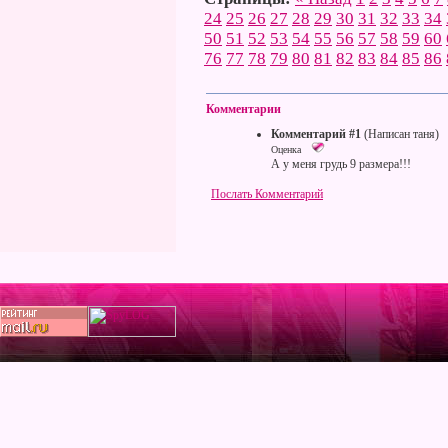
24
25
26
27
28
29
30
31
32
33
34
50
51
52
53
54
55
56
57
58
59
60
76
77
78
79
80
81
82
83
84
85
86
Комментарии
Комментарий #1
(Написан таня)
Оценка
А у меня грудь 9 размера!!!
Послать Комментарий