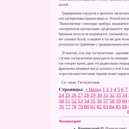
костей.
Традиционная хирургия в прошлом заключалас
или каутеризации (прижигании) ее. Новый высо
"Выполняемая с помощью прибора, называемого 
электрическая каутеризация, проделывается чере
брюшная полость не вскрывается, уменьшается 
нет сильных болей, и пациент в тот же день мож
результаты по сравнению с традиционными мет
И конечно, есть еще гистерэктомия - удаление 
случаев гистерэктомии приходится на операции
как говорят врачи, даже эта радикальная опера
фрагменты яичников могут остаться в теле и вы
эстрогенозаместительная терапия может вернуть
См. также: Гистерэктомия
Страницы:
« Назад
1
2
3
4
5
6
7
24
25
26
27
28
29
30
31
32
33
34
50
51
52
53
54
55
56
57
58
59
60
76
77
78
79
80
81
82
83
84
85
86
В
Комментарии
Комментарий #1
(Написан таня)