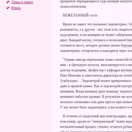
процентов обращающихся туда женщин жалуются
Этика и этикет
психологическим.
Юмор
НЕЖЕЛАННЫЙ гость
Врачи не знают, что вызывает эндометриоз. Он
развивается, а у других - нет, хотя есть свидете
подозревать, если женщина не может заберемен
цикл. Каждый месяц, готовясь к возможной бер
готовится место, которое должно питать будущи
эндометрием, отторгается и выводится через вл
"Однако иногда нормальная ткань слизистой об
ним - в брюшную полость, имплантируется и нач
доктор медицины, профессор с кафедры акушерс
Нью-Мексико и заместитель директора по лечеб
Альбукерке. - Эндометрий может прикрепиться 
даже в прямой кишке. Как и эндометрий внутри
яичников. Когда яичники дают команду эндомет
начинают набухать кровью. В результате вы мо
половых сношениях или даже просто при попытк
У вас может быть эндометриоз, а вы можете и н
В отличие от выделений при менструациях, пр
влагалище, крови из "ненормальной" ткани эндо
воспалительный процесс стихнет, остается рубцо