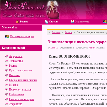
Разное
Статьи
Знакомства
Меню сайта
»
Главная
»
Разное
» Энциклопедия женского з
Посмотреть авторов
Энциклопедия женского здор
Категории статей
@
Love @
| Опубликовано 12/31/2004 |
Разное
|
Оценка:
Афоризмы
Глава 88. ЭНДОМЕТРИОЗ
Знакомство
Мэри Лу Баллуэг 15 лет ходила по врачам, п
Разное
менструаций. "Боль бывает настолько сильна, 
Красота и здоровье
ведущим в мой дом", - говорит Баллуэг, которой
Интимно
Баллуэг была уверена, что у нее эндометриоз за
Общие понятия пикапа
отказывалась поверить, что ее симптомы носят 
Мнение
один врач, "просто очень нервная". Она решила
Психология полов
Соблазнение
"Почти все, что я читала или слышала об эндо
Счастливые истории
неверным, - говорит она. - Казалось, никто ниче
которой она обратилась в Ассоциацию врачей - с
Удержание