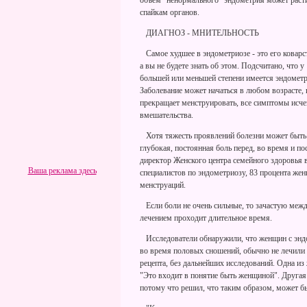
объем "ненормального" эндометрия может расти
спайкам органов.
ДИАГНОЗ - МНИТЕЛЬНОСТЬ
Самое худшее в эндометриозе - это его ковар
а вы не будете знать об этом. Подсчитано, что 
большей или меньшей степени имеется эндомет
Заболевание может начаться в любом возрасте, 
прекращает менструировать, все симптомы исче
вмешательства.
Хотя тяжесть проявлений болезни может быть
глубокая, постоянная боль перед, во время и п
директор Женского центра семейного здоровья 
Ваша реклама здесь
специалистов по эндометриозу, 83 процента же
менструаций.
Если боли не очень сильные, то зачастую межд
лечением проходит длительное время.
Исследователи обнаружили, что женщин с энд
во время половых сношений, обычно не лечили
рецепта, без дальнейших исследований. Одна из
"Это входит в понятие быть женщиной". Другая р
потому что решил, что таким образом, может быт