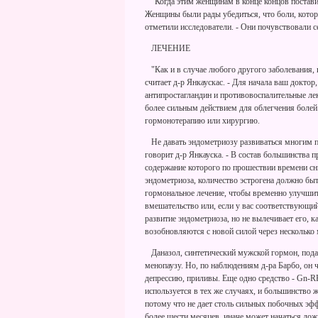
"Когда этим женщинам в конце концов поставил
Женщины были рады убедиться, что боли, котор
отметили исследователи. - Они почувствовали 
ЛЕЧЕНИЕ
"Как и в случае любого другого заболевания, 
считает д-р Янкаускас. - Для начала ваш докто
антипростагландин и противовоспалительные лек
более сильным действием для облегчения болей.
гормонотерапию или хирургию.
Не давать эндометриозу развиваться многим п
говорит д-р Янкауска. - В состав большинства 
содержание которого по прошествии времени сн
эндометриоза, количество эстрогена должно бы
гормональное лечение, чтобы временно улучшить
вмешательство или, если у вас соответствующий
развитие эндометриоза, но не вылечивает его, к
возобновляются с новой силой через несколько 
Даназол, синтетический мужской гормон, пода
менопаузу. Но, по наблюдениям д-ра Барбо, он 
депрессию, приливы. Еще одно средство - Gn-
используется в тех же случаях, и большинство ж
потому что не дает столь сильных побочных эфф
более шести месяцев, иначе может начаться ло