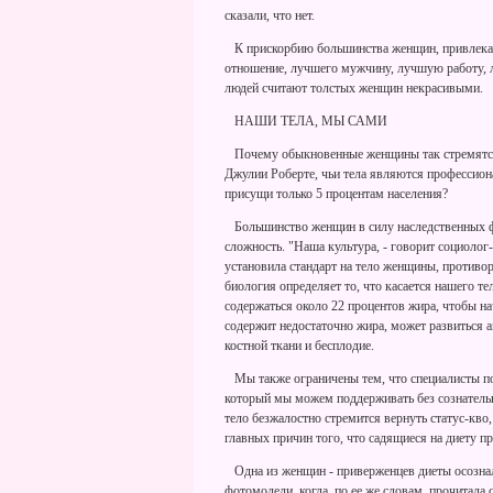
сказали, что нет.
К прискорбию большинства женщин, привлекате
отношение, лучшего мужчину, лучшую работу,
людей считают толстых женщин некрасивыми.
НАШИ ТЕЛА, МЫ САМИ
Почему обыкновенные женщины так стремятся 
Джулии Роберте, чьи тела являются профессион
присущи только 5 процентам населения?
Большинство женщин в силу наследственных фа
сложность. "Наша культура, - говорит социолог-
установила стандарт на тело женщины, против
биология определяет то, что касается нашего те
содержаться около 22 процентов жира, чтобы н
содержит недостаточно жира, может развиться а
костной ткани и бесплодие.
Мы также ограничены тем, что специалисты по
который мы можем поддерживать без сознательн
тело безжалостно стремится вернуть статус-кво,
главных причин того, что садящиеся на диету п
Одна из женщин - приверженцев диеты осознал
фотомодели, когда, по ее же словам, прочитала 