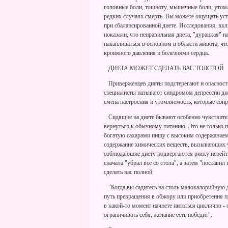
головные боли, тошноту, мышечные боли, утомл
редких случаях смерть. Вы можете ощущать уст
при сбалансированной диете. Исследования, вк
показали, что неправильная диета, "дурацкая" 
накапливаться в основном в области живота, ч
кровяного давления и болезнями сердца.
ДИЕТА МОЖЕТ СДЕЛАТЬ ВАС ТОЛСТОЙ
Приверженцев диеты подстерегают и опасности
специалисты называют синдромом депрессии диет
смена настроения и утомляемость, которые соп
Сидящие на диете бывают особенно чувствитель
вернуться к обычному питанию. Это не только
богатую сахарами пищу с высоким содержанием 
содержание химических веществ, вызывающих у
соблюдающие диету подвергаются риску перейти 
сначала "убрал все со стола", а затем "постави
сделать вас полной.
"Когда вы садитесь на столь малокалорийную ди
путь превращения в обжору или приобретения пр
в какой-то момент начнете питаться циклично - о
ограничивать себя, желание есть победит".