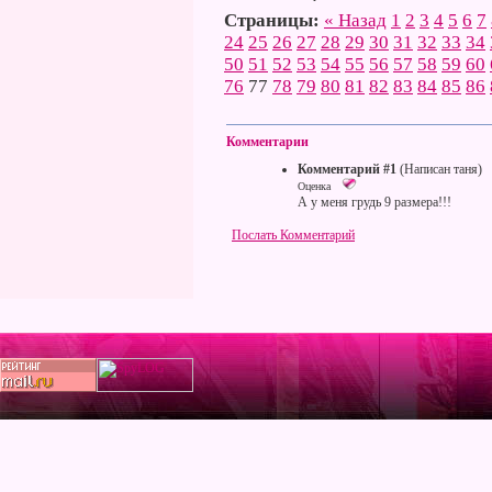
Страницы:
« Назад
1
2
3
4
5
6
7
24
25
26
27
28
29
30
31
32
33
34
50
51
52
53
54
55
56
57
58
59
60
76
77
78
79
80
81
82
83
84
85
86
Комментарии
Комментарий #1
(Написан таня)
Оценка
А у меня грудь 9 размера!!!
Послать Комментарий