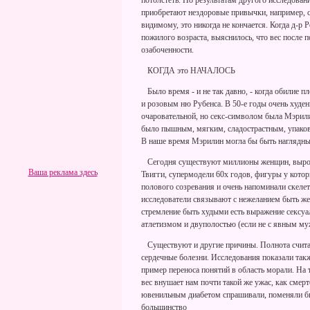
потолстеть. По результатам другого исследова
приобретают нездоровые привычки, например, сн
видимому, это никогда не кончается. Когда д-р 
пожилого возраста, выяснилось, что вес после 
озабоченности.
КОГДА это НАЧАЛОСЬ
Было время - и не так давно, - когда обилие п
и розовым ню Рубенса. В 50-е годы очень худе
очаровательной, но секс-символом была Мэрил
было пышным, мягким, сладострастным, упаков
В наше время Мэрилин могла бы быть наглядн
Сегодня существуют миллионы женщин, вырос
Ваша реклама здесь
Твигги, супермодели 60х годов, фигуры у кото
полового созревания и очень напоминали скеле
исследователи связывают с нежеланием быть же
стремление быть худыми есть выражение сексуал
атлетизмом и двуполостью (если не с явным му
Существуют и другие причины. Полнота считае
сердечные болезни. Исследования показали такж
пример переноса понятий в область морали. На
вес внушает нам почти такой же ужас, как смерт
ювенильным диабетом спрашивали, поменяли б
большинство