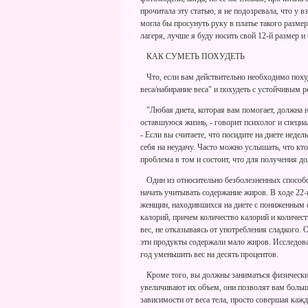
прочитала эту статью, я не подозревала, что у в
могла бы просунуть руку в платье такого размер
лагеря, лучше я буду носить свой 12-й размер и 
КАК СУМЕТЬ ПОХУДЕТЬ
Что, если вам действительно необходимо похуд
веса/набирание веса" и похудеть с устойчивым р
"Любая диета, которая вам помогает, должна н
оставшуюся жизнь, - говорит психолог и специ
- Если вы считаете, что посидите на диете недел
себя на неудачу. Часто можно услышать, что кто
проблема в том и состоит, что для получения д
Один из относительно безболезненных способов
начать учитывать содержание жиров. В ходе 22-
женщин, находившихся на диете с пониженным 
калорий, причем количество калорий и количест
вес, не отказываясь от употребления сладкого. 
эти продукты содержали мало жиров. Исследова
год уменьшить вес на десять процентов.
Кроме того, вы должны заниматься физически
увеличивают их объем, они позволят вам больш
зависимости от веса тела, просто совершая ка