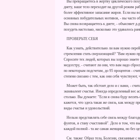
Вы превращаетесь в жертву циклического похуд
диету, ваше тело переходит на другой режим ра
более эффективное запасание жиров. Если вы в
основных побудительных мотивов, - вы часто обн
Вы снова возвращаетесь к диете, - объясняет д-
похудеть настолько, насколько это удавалось ран
ПРОВЕРЬТЕ СЕБЯ
Как узнать, действительно ли вам нужно перей
стремления стать сверхизящной? "Вам нужно пров
Спросите тех людей, которых вы хорошо знаете 
медсестру, - считают ли они, что вам надо сбр
по некоторым подсчетам, до 95 процентов - счит
степени связано с тем, как они себя чувствуют, 
Может быть, так обстоит дело и с вами, - счит
эквивалент счастья. Иногда определенный вес а
столько. Вы думаете: "Если я снова буду весить
кажется, что здесь такая же связь, как между п
виды счастья и удовольствий.
Нельзя представлять себе связь между благоде
фунтов, я стану счастливой". Дело в том, что в
каждой полной - та же самая женщина, но без ц
См. также: Образ тела, Болезни, связанные с 