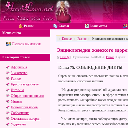
Разное
Статьи
Знакомства
Меню сайта
»
Главная
»
Разное
» Энциклопедия женского з
Посмотреть авторов
Энциклопедия женского здор
Категории статей
@
Love @
| Опубликовано 12/31/2004 |
Разное
|
Оценка:
Афоризмы
Глава 75. СОБЛЮДЕНИЕ ДИЕТЫ
Знакомство
Стремление снизить вес настолько вошло в пр
Разное
нормальным способом питания.
Красота и здоровье
"На деле ряд исследователей обнаружили, что
Интимно
выраженными расстройствами в сфере питания 
Общие понятия пикапа
рассматривать как крайние точки поведения же
Мнение
изучающий и лечащий расстройства питания у ж
Психология полов
Колумбийском пресвитерианском медицинском ц
Соблазнение
Счастливые истории
У многих женщин, свято соблюдающих диету, т
тело, как и у женщин с серьезными заболеваниям
Удержание