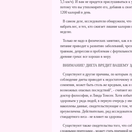
5,5 км/ч). И вам не придется прислушиваться к
потому что вы утихомирите его, добавив к сво
1200 калорий в день.
В самом деле, исследователи обнаружили, что 
набрать вес, и тех, кто сжигает лишние калори
неделю.
Только не надо в физических занятиях, как и в 
питание приводит к развитию заболеваний, чре
травмам, депрессии и проблемам с фертильность
древние греки: все хорошо в меру.
ВНИМАНИЕ! ДИЕТА ВРЕДИТ ВАШЕМУ 
Существуют и другие причины, по которым лу
соблюдение диеты приводит к недостаточному п
сомнения, может быть столь же вредным, как 
возможных опасных последствий", - считают ис
доктор философии, и Линда Томсен. Хотя избы
здоровьем у ряда людей, в первую очередь у и
накоплены данные, свидетельствующие о том, чт
преувеличена. Действительно, ряд исследовател
стандартного веса - не влияет на здоровье.
Существуют также свидетельства того, что соб
сложными причудами - может стать причиной мн