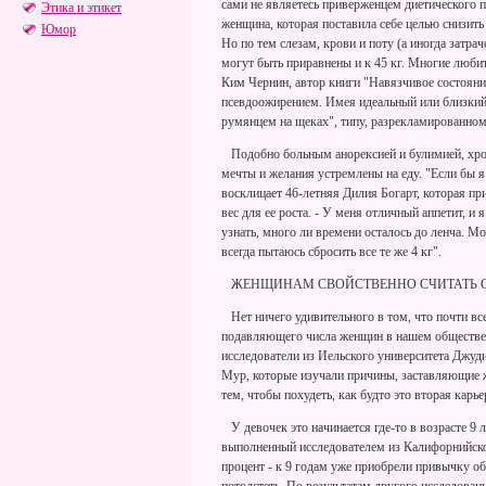
сами не являетесь приверженцем диетического п
Этика и этикет
женщина, которая поставила себе целью снизить в
Юмор
Но по тем слезам, крови и поту (а иногда затра
могут быть приравнены и к 45 кг. Многие любит
Ким Чернин, автор книги "Навязчивое состояни
псевдоожирением. Имея идеальный или близкий 
румянцем на щеках", типу, разрекламированном
Подобно больным анорексией и булимией, хрони
мечты и желания устремлены на еду. "Если бы я 
восклицает 46-летняя Дилия Богарт, которая при 
вес для ее роста. - У меня отличный аппетит, и
узнать, много ли времени осталось до ленча. Мо
всегда пытаюсь сбросить все те же 4 кг".
ЖЕНЩИНАМ СВОЙСТВЕННО СЧИТАТЬ 
Нет ничего удивительного в том, что почти вс
подавляющего числа женщин в нашем обществе 
исследователи из Иельского университета Джуд
Мур, которые изучали причины, заставляющие 
тем, чтобы похудеть, как будто это вторая карье
У девочек это начинается где-то в возрасте 9 ле
выполненный исследователем из Калифорнийског
процент - к 9 годам уже приобрели привычку об