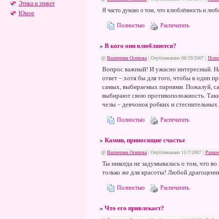
Этика и этикет
Я часто думаю о том, что влюблённость и любов
Юмор
Полностью
Распечатать
»
В кого они влюбляются?
@
Валентина Осипова
| Опубликовано 08/29/2007 |
Псих
Вопрос важный! И ужасно интересный. Нав
ответ – хотя бы для того, чтобы в один п
самых, выбираемых парнями. Пожалуй, сам
выбирают свою противоположность. Такие
челы – девчонок робких и стеснительны
Полностью
Распечатать
»
Камни, приносящие счастье
@
Валентина Осипова
| Опубликовано 11/7/2007 |
Разное
Ты никогда не задумывалась о том, что в
только же для красоты! Любой драгоценны
Полностью
Распечатать
»
Что его привлекает?