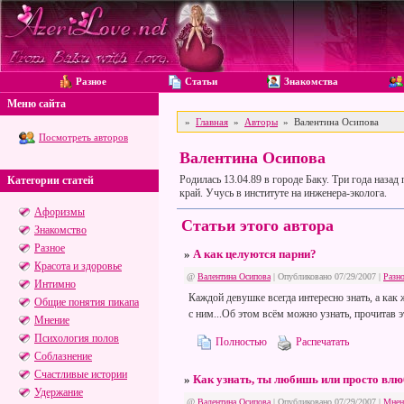
Разное
Статьи
Знакомства
Меню сайта
»
Главная
»
Авторы
» Валентина Осипова
Посмотреть авторов
Валентина Осипова
Родилась 13.04.89 в городе Баку. Три года назад
Категории статей
край. Учусь в институте на инженера-эколога.
Афоризмы
Статьи этого автора
Знакомство
Разное
»
А как целуются парни?
Красота и здоровье
@
Валентина Осипова
| Опубликовано 07/29/2007 |
Разн
Интимно
Каждой девушке всегда интересно знать, а как 
Общие понятия пикапа
с ним...Об этом всём можно узнать, прочитав э
Мнение
Психология полов
Полностью
Распечатать
Соблазнение
Счастливые истории
»
Как узнать, ты любишь или просто вл
Удержание
@
Валентина Осипова
| Опубликовано 07/29/2007 |
Мнен