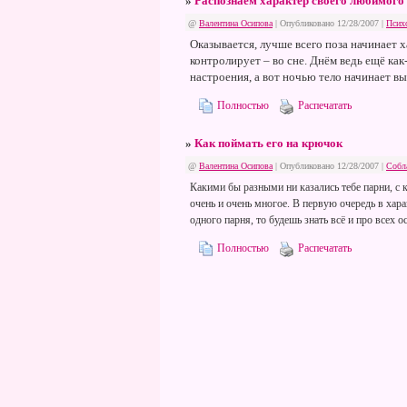
»
Распознаём характер своего любимого
@
Валентина Осипова
| Опубликовано 12/28/2007 |
Псих
Оказывается, лучше всего поза начинает ха
контролирует – во сне. Днём ведь ещё ка
настроения, а вот ночью тело начинает в
Полностью
Распечатать
»
Как поймать его на крючок
@
Валентина Осипова
| Опубликовано 12/28/2007 |
Собл
Какими бы разными ни казались тебе парни, с 
очень и очень многое. В первую очередь в хара
одного парня, то будешь знать всё и про всех о
Полностью
Распечатать