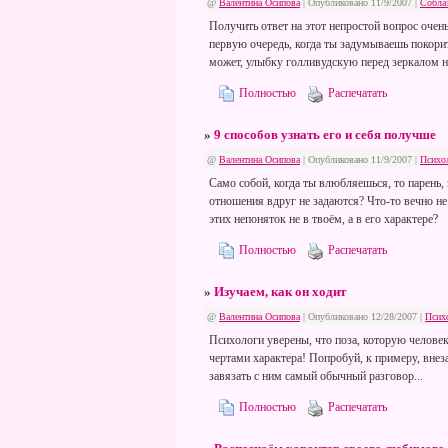
@
Валентина Осипова
| Опубликовано 11/9/2007 |
Собла
Получить ответ на этот непростой вопрос очень
первую очередь, когда ты задумываешь покори
может, улыбку голливудскую перед зеркалом н
Полностью
Распечатать
»
9 способов узнать его и себя получше
@
Валентина Осипова
| Опубликовано 11/9/2007 |
Психо
Само собой, когда ты влюбляешься, то парень,
отношения вдруг не задаются? Что-то вечно не
этих непоняток не в твоём, а в его характере?
Полностью
Распечатать
»
Изучаем, как он ходит
@
Валентина Осипова
| Опубликовано 12/28/2007 |
Псих
Психологи уверены, что поза, которую человек 
чертами характера! Попробуй, к примеру, внезап
завязать с ним самый обычный разговор...
Полностью
Распечатать