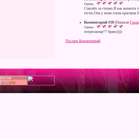
Оценка
Спасибо за статью.Я как женился 
тестю.Она у меня очень красивая
Комментарий #10
(Написан
Глаз
Оценка
потрясающе!!! браво))))
Послать Комментарий