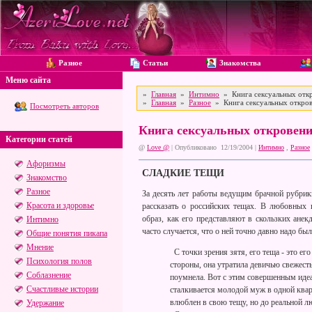
Разное
Статьи
Знакомства
Меню сайта
»
Главная
»
Интимно
» Книга сексуальных откр
»
Главная
»
Разное
» Книга сексуальных откров
Посмотреть авторов
Книга сексуальных откровени
Категории статей
@
Love @
| Опубликовано 12/19/2004 |
Интимно
,
Разное
Афоризмы
СЛАДКИЕ ТЕЩИ
Знакомство
Разное
За десять лет работы ведущим брачной рубрики
Красота и здоровье
рассказать о российских тещах. В любовных
образ, как его представляют в скользких ане
Интимно
часто случается, что о ней точно давно надо был
Общие понятия пикапа
Мнение
С точки зрения зятя, его теща - это ег
Психология полов
стороны, она утратила девичью свежесть
Соблазнение
поумнела. Вот с этим совершенным иде
Счастливые истории
сталкивается молодой муж в одной квар
влюблен в свою тещу, но до реальной лю
Удержание