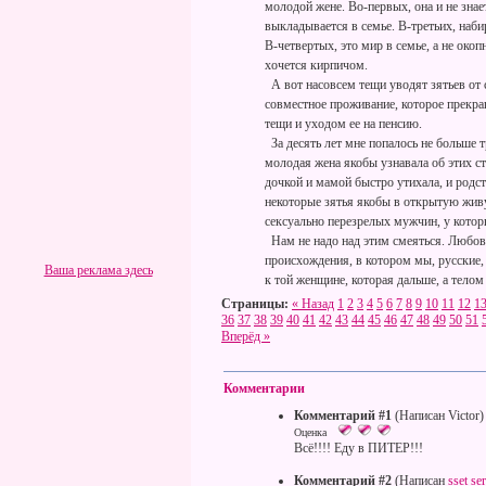
молодой жене. Во-первых, она и не знае
выкладывается в семье. В-третьих, наби
В-четвертых, это мир в семье, а не окоп
хочется кирпичом.
А вот насовсем тещи уводят зятьев от 
совместное проживание, которое прекра
тещи и уходом ее на пенсию.
За десять лет мне попалось не больше 
молодая жена якобы узнавала об этих с
дочкой и мамой быстро утихала, и родс
некоторые зятья якобы в открытую жив
сексуально перезрелых мужчин, у котор
Нам не надо над этим смеяться. Любовь 
происхождения, в котором мы, русские,
Ваша реклама здесь
к той женщине, которая дальше, а телом 
Страницы:
« Назад
1
2
3
4
5
6
7
8
9
10
11
12
1
36
37
38
39
40
41
42
43
44
45
46
47
48
49
50
51
Вперёд »
Комментарии
Комментарий #1
(Написан Victor)
Оценка
Всё!!!! Еду в ПИТЕР!!!
Комментарий #2
(Написан
sset se