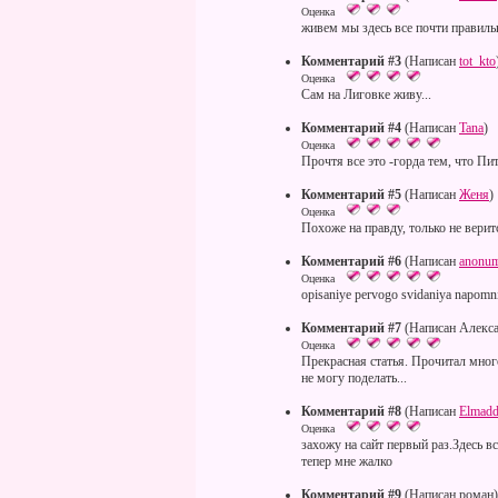
Оценка
живем мы здесь все почти правильн
Комментарий #3
(Написан
tot_kto
Оценка
Сам на Лиговке живу...
Комментарий #4
(Написан
Tana
)
Оценка
Прочтя все это -горда тем, что Пит
Комментарий #5
(Написан
Женя
)
Оценка
Похоже на правду, только не верит
Комментарий #6
(Написан
anonu
Оценка
opisaniye pervogo svidaniya napomni
Комментарий #7
(Написан Алекса
Оценка
Прекрасная статья. Прочитал много
не могу поделать...
Комментарий #8
(Написан
Elmadd
Оценка
захожу на сайт первый раз.Здесь 
тепер мне жалко
Комментарий #9
(Написан роман)