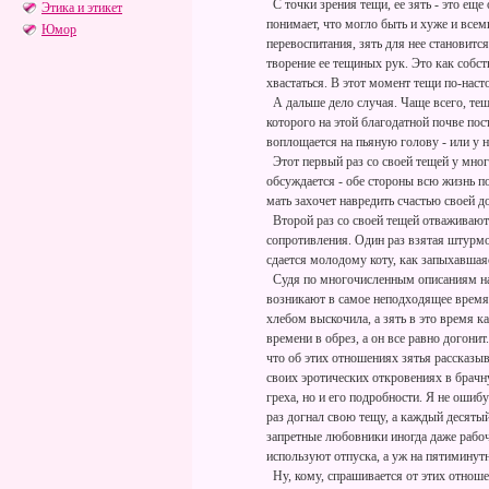
С точки зрения тещи, ее зять - это еще
Этика и этикет
понимает, что могло быть и хуже и всеми
Юмор
перевоспитания, зять для нее становитс
творение ее тещиных рук. Это как собс
хвастаться. В этот момент тещи по-нас
А дальше дело случая. Чаще всего, теща
которого на этой благодатной почве пос
воплощается на пьяную голову - или у не
Этот первый раз со своей тещей у мног
обсуждается - обе стороны всю жизнь п
мать захочет навредить счастью своей д
Второй раз со своей тещей отваживаютс
сопротивления. Один раз взятая штурмо
сдается молодому коту, как запыхавша
Судя по многочисленным описаниям наш
возникают в самое неподходящее время.
хлебом выскочила, а зять в это время ка
времени в обрез, а он все равно догонит.
что об этих отношениях зятья рассказы
своих эротических откровениях в брачну
греха, но и его подробности. Я не ошиб
раз догнал свою тещу, а каждый десятый
запретные любовники иногда даже рабо
используют отпуска, а уж на пятиминут
Ну, кому, спрашивается от этих отноше