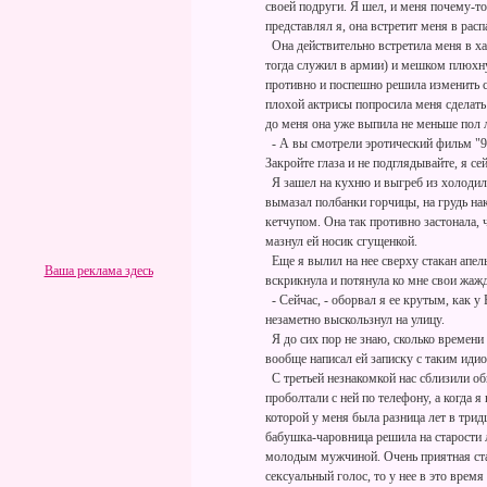
своей подруги. Я шел, и меня почему-то 
представлял я, она встретит меня в рас
Она действительно встретила меня в ха
тогда служил в армии) и мешком плюхну
противно и поспешно решила изменить с
плохой актрисы попросила меня сделать
до меня она уже выпила не меньше пол 
- А вы смотрели эротический фильм "9,
Закройте глаза и не подглядывайте, я се
Я зашел на кухню и выгреб из холодил
вымазал полбанки горчицы, на грудь на
кетчупом. Она так противно застонала,
мазнул ей носик сгущенкой.
Еще я вылил на нее сверху стакан апель
Ваша реклама здесь
вскрикнула и потянула ко мне свои жаж
- Сейчас, - оборвал я ее крутым, как у 
незаметно выскользнул на улицу.
Я до сих пор не знаю, сколько времени 
вообще написал ей записку с таким иди
С третьей незнакомкой нас сблизили о
проболтали с ней по телефону, а когда я
которой у меня была разница лет в трид
бабушка-чаровница решила на старости 
молодым мужчиной. Очень приятная стар
сексуальный голос, то у нее в это врем