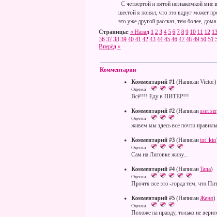
С четвертой и пятой незнакомкой мне вс
шестой я понял, что это вдруг может п
это уже другой рассказ, тем более, дома
Страницы:
« Назад
1
2
3
4
5
6
7
8
9
10
11
12
1
36
37
38
39
40
41
42
43
44
45
46
47
48
49
50
51
Вперёд »
Комментарии
Комментарий #1
(Написан Victor)
Оценка
Всё!!!! Еду в ПИТЕР!!!
Комментарий #2
(Написан
sset se
Оценка
живем мы здесь все почти правильн
Комментарий #3
(Написан
tot_kto
Оценка
Сам на Лиговке живу...
Комментарий #4
(Написан
Tana
)
Оценка
Прочтя все это -горда тем, что Пит
Комментарий #5
(Написан
Женя
)
Оценка
Похоже на правду, только не верит