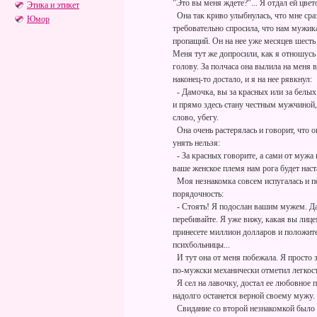
"Это вы меня ждете?"... Я отдал ей цвет
Этика и этикет
Она так криво улыбнулась, что мне ср
Юмор
требовательно спросила, что нам мужика
пропащий. Он на нее уже месяцев шесть
Меня тут же допросили, как я отношусь 
голову. За полчаса она вылила на меня 
наконец-то достало, и я на нее рявкнул:
- Дамочка, вы за красных или за белых
и прямо здесь стану честным мужчиной, 
слово, убегу.
Она очень растерялась и говорит, что о
унять нельзя:
- За красных говорите, а сами от мужа
ваше женское племя нам рога будет наст
Моя незнакомка совсем испугалась и по
порядочность:
- Стоять! Я подослан вашим мужем. Да,
перебивайте. Я уже вижу, какая вы лице
принесете миллион долларов и положите
психбольницы...
И тут она от меня побежала. Я просто
по-мужски механически отметил легкость
Я сел на лавочку, достал ее любовное п
надолго останется верной своему мужу.
Свидание со второй незнакомкой было б