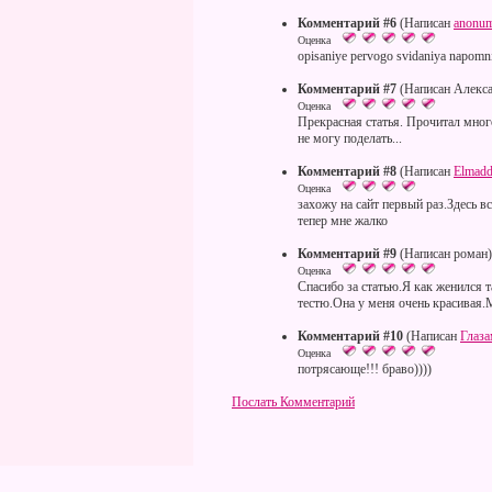
Комментарий #6
(Написан
anonu
Оценка
opisaniye pervogo svidaniya napomni
Комментарий #7
(Написан Алекса
Оценка
Прекрасная статья. Прочитал много
не могу поделать...
Комментарий #8
(Написан
Elmadd
Оценка
захожу на сайт первый раз.Здесь 
тепер мне жалко
Комментарий #9
(Написан роман)
Оценка
Спасибо за статью.Я как женился 
тестю.Она у меня очень красивая
Комментарий #10
(Написан
Глаз
Оценка
потрясающе!!! браво))))
Послать Комментарий