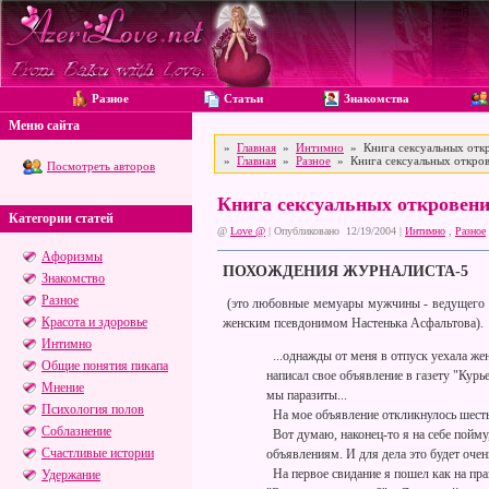
Разное
Статьи
Знакомства
Меню сайта
»
Главная
»
Интимно
» Книга сексуальных откр
»
Главная
»
Разное
» Книга сексуальных откров
Посмотреть авторов
Книга сексуальных откровени
Категории статей
@
Love @
| Опубликовано 12/19/2004 |
Интимно
,
Разное
Афоризмы
ПОХОЖДЕНИЯ ЖУРНАЛИСТА-5
Знакомство
Разное
(это любовные мемуары мужчины - ведущего бр
Красота и здоровье
женским псевдонимом Настенька Асфальтова).
Интимно
...однажды от меня в отпуск уехала жен
Общие понятия пикапа
написал свое объявление в газету "Курь
Мнение
мы паразиты...
Психология полов
На мое объявление откликнулось шест
Соблазнение
Вот думаю, наконец-то я на себе пойму
Счастливые истории
объявлениям. И для дела это будет очень
На первое свидание я пошел как на пра
Удержание