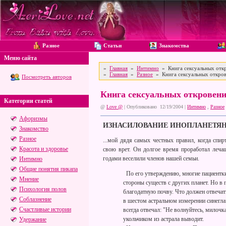
Разное
Статьи
Знакомства
Меню сайта
»
Главная
»
Интимно
» Книга сексуальных откр
»
Главная
»
Разное
» Книга сексуальных откров
Посмотреть авторов
Книга сексуальных откровени
Категории статей
@
Love @
| Опубликовано 12/19/2004 |
Интимно
,
Разное
Афоризмы
ИЗНАСИЛОВАНИЕ ИНОПЛАНЕТЯ
Знакомство
Разное
...мой дядя самых честных правил, когда спир
Красота и здоровье
свою врет. Он долгое время проработал леча
годами веселили членов нашей семьи.
Интимно
Общие понятия пикапа
По его утверждению, многие пациентки
Мнение
стороны существ с других планет. Но в
Психология полов
благодатную почву. Что должен отвечать
Соблазнение
в шестом астральном измерении синегл
Счастливые истории
всегда отвечал: "Не волнуйтесь, милочк
укольчиком из астрала выводит.
Удержание