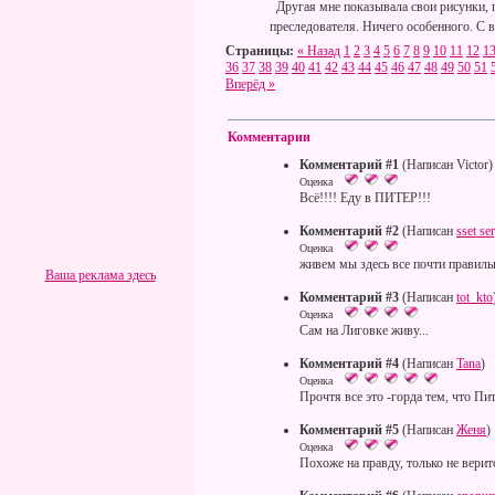
Другая мне показывала свои рисунки, г
преследователя. Ничего особенного. С в
Страницы:
« Назад
1
2
3
4
5
6
7
8
9
10
11
12
1
36
37
38
39
40
41
42
43
44
45
46
47
48
49
50
51
Вперёд »
Комментарии
Комментарий #1
(Написан Victor)
Оценка
Всё!!!! Еду в ПИТЕР!!!
Комментарий #2
(Написан
sset se
Оценка
живем мы здесь все почти правильн
Ваша реклама здесь
Комментарий #3
(Написан
tot_kto
Оценка
Сам на Лиговке живу...
Комментарий #4
(Написан
Tana
)
Оценка
Прочтя все это -горда тем, что Пит
Комментарий #5
(Написан
Женя
)
Оценка
Похоже на правду, только не верит