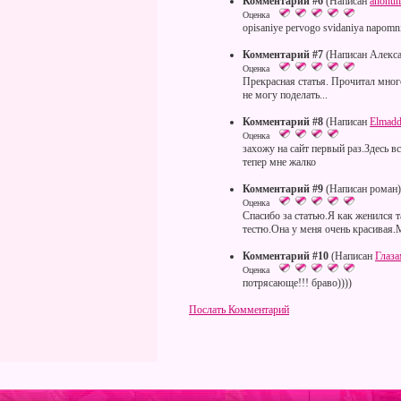
Комментарий #6
(Написан
anonu
Оценка
opisaniye pervogo svidaniya napomni
Комментарий #7
(Написан Алекса
Оценка
Прекрасная статья. Прочитал много
не могу поделать...
Комментарий #8
(Написан
Elmadd
Оценка
захожу на сайт первый раз.Здесь 
тепер мне жалко
Комментарий #9
(Написан роман)
Оценка
Спасибо за статью.Я как женился 
тестю.Она у меня очень красивая
Комментарий #10
(Написан
Глаз
Оценка
потрясающе!!! браво))))
Послать Комментарий