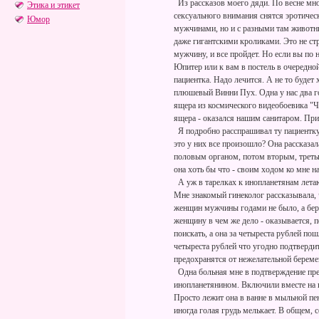
Из рассказов моего дяди. По весне м
Этика и этикет
сексуального внимания снятся эротическ
Юмор
мужчинами, но и с разными там животны
даже гигантскими кроликами. Это не ст
мужчину, и все пройдет. Но если вы по
Юпитер или к вам в постель в очередной
пациентка. Надо лечится. А не то будет
плюшевый Винни Пух. Одна у нас два го
ящера из космического видеобоевика "Чу
ящера - оказался нашим санитаром. Приш
Я подробно расспрашивал ту пациентку,
это у них все произошло? Она рассказа
половым органом, потом вторым, третьи
она хоть бы что - своим ходом ко мне н
А уж в тарелках к инопланетянам лета
Мне знакомый гинеколог рассказывала, 
женщин мужчины годами не было, а бер
женщину в чем же дело - оказывается, п
поискать, а она за четыреста рублей пошл
четыреста рублей что угодно подтвердит
предохранятся от нежелательной береме
Одна больная мне в подтверждение пред
инопланетянином. Включили вместе на пр
Просто лежит она в ванне в мыльной пе
иногда голая грудь мелькает. В общем, 