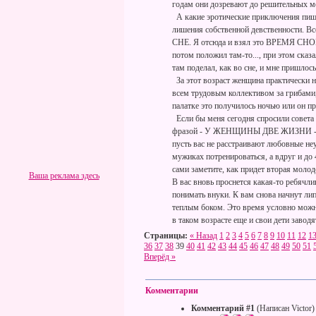
годам они дозревают до решительных мер
А какие эротические приключения пишу
лишения собственной девственности. Вс
СНЕ. Я отсюда и взял это ВРЕМЯ СНОВ. О
потом положил там-то..., при этом сказал
там поделал, как во сне, и мне пришлос
За этот возраст женщина практически н
всем трудовым коллективом за грибами, 
палатке это получилось ночью или он п
Если бы меня сегодня спросили совета 
фразой - У ЖЕНЩИНЫ ДВЕ ЖИЗНИ - до 4
пусть вас не расстраивают любовные неу
мужиках потренироваться, а вдруг и до 4
сами заметите, как придет вторая молодо
Ваша реклама здесь
В вас вновь проснется какая-то ребячли
понимать внуки. К вам снова начнут лип
теплым боком. Это время условно можн
в таком возрасте еще и свои дети заводят
Страницы:
« Назад
1
2
3
4
5
6
7
8
9
10
11
12
1
36
37
38
39
40
41
42
43
44
45
46
47
48
49
50
51
Вперёд »
Комментарии
Комментарий #1
(Написан Victor)