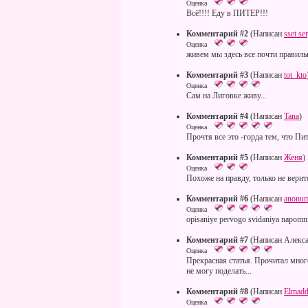
Оценка
Всё!!!! Еду в ПИТЕР!!!
Комментарий #2
(Написан
sset se
Оценка
живем мы здесь все почти правильн
Комментарий #3
(Написан
tot_kto
Оценка
Сам на Лиговке живу...
Комментарий #4
(Написан
Tana
)
Оценка
Прочтя все это -горда тем, что Пит
Комментарий #5
(Написан
Женя
)
Оценка
Похоже на правду, только не верит
Комментарий #6
(Написан
anonu
Оценка
opisaniye pervogo svidaniya napomni
Комментарий #7
(Написан Алекса
Оценка
Прекрасная статья. Прочитал много
не могу поделать...
Комментарий #8
(Написан
Elmadd
Оценка