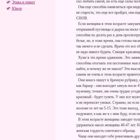
сил любить самой, но есть еще силы по
Этика и этикет
Она еще способна оживляться при виде 
Юмор
не старость, это еще все пройдет, она 
СНОВ.
Если женщина в этом возрасте замужем,
оторванной пуговицы и дырки на носке 
способна по десять раз в день просмотр
белье, но, в тоже время, она готова ча
так ничего и не сделать. Врачи это все
не надо никого будить. Спящие красави
Хуже в это время одиноким. Это занима
способны отогнать эти постоянные мысли
найти, и почему же не нашла? Эти мысли
самим не очень в этом возрасте нравят
Они много пишут в брачную рубрику, и 
как барьер - они выходят замуж после 
мужчину, точнее, им очень трудно угод
красивый - будет гулять. У них все му
и не переносят умных. Странно, но если
моложе ее лет на 5-15. Это тоже выход, 
подумают, а как же я с ним буду, если о
В этом возрасте женщины заводят толь
удержаться около женщины 40-47 лет. Н
женская гордость советского образца.
Чаще они находят себе ровесников-друзей: