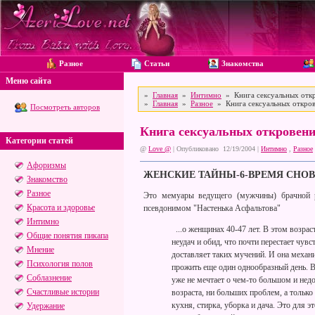
Разное
Статьи
Знакомства
Меню сайта
»
Главная
»
Интимно
» Книга сексуальных откр
»
Главная
»
Разное
» Книга сексуальных откров
Посмотреть авторов
Книга сексуальных откровени
Категории статей
@
Love @
| Опубликовано 12/19/2004 |
Интимно
,
Разное
Афоризмы
ЖЕНСКИЕ ТАЙНЫ-6-ВРЕМЯ СНОВ
Знакомство
Разное
Это мемуары ведущего (мужчины) брачной р
Красота и здоровье
псевдонимом "Настенька Асфальтова"
Интимно
...о женщинах 40-47 лет. В этом возрас
Общие понятия пикапа
неудач и обид, что почти перестает чув
Мнение
доставляет таких мучений. И она механи
Психология полов
прожить еще один однообразный день. В
Соблазнение
уже не мечтает о чем-то большом и недо
Счастливые истории
возраста, ни больших проблем, а только
кухня, стирка, уборка и дача. Это для 
Удержание