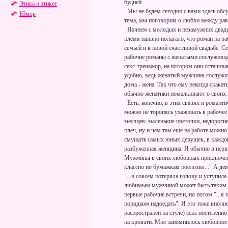
будней.
Этика и этикет
Мы не будем сегодня с вами здесь обсу
Юмор
тема, мы поговорим о любви между ра
Начнем с молодых и незамужних двадца
племя наивно полагало, что роман на р
семьей и к новой счастливой свадьбе. 
рабочие романы с женатыми сослуживца
секс-тренажор, на котором они оттачива
удобно, ведь женатый мужчина-сослуживе
дома - жена. Так что ему некогда скакат
обычно женатики помалкивают о своих 
Есть, конечно, в этих связях и романт
можно не торопясь ухаживать в рабочее
месяцев: маленькие цветочки, недорогие
плеч, ну и чем там еще на работе можно
смущать самых юных девушек, в каждой 
разбуженная женщина. И обычно в первы
Мужчины в своих любовных приключениях
классно по бумажкам поелозил..." А де
"...я совсем потеряла голову и уступила
любимым мужчиной может быть таким во
первые рабочие встречи, но потом "...я 
порядком надоедать". И это тоже вполн
распространен на стуле) секс постепенн
на кровати. Мне запомнилось любовное