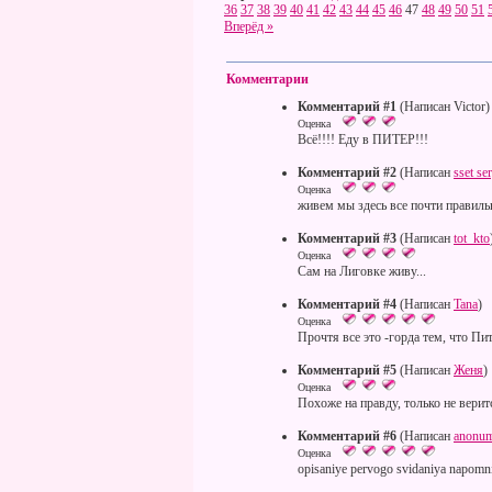
36
37
38
39
40
41
42
43
44
45
46
47
48
49
50
51
Вперёд »
Комментарии
Комментарий #1
(Написан Victor)
Оценка
Всё!!!! Еду в ПИТЕР!!!
Комментарий #2
(Написан
sset se
Оценка
живем мы здесь все почти правильн
Комментарий #3
(Написан
tot_kto
Оценка
Сам на Лиговке живу...
Комментарий #4
(Написан
Tana
)
Оценка
Прочтя все это -горда тем, что Пит
Комментарий #5
(Написан
Женя
)
Оценка
Похоже на правду, только не верит
Комментарий #6
(Написан
anonu
Оценка
opisaniye pervogo svidaniya napomni