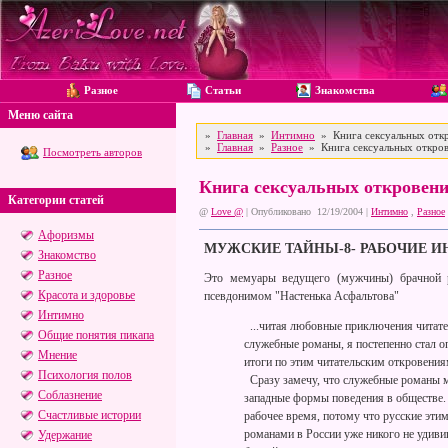
Разное
Статьи
Знакомства
Меню сайта
»
Главная
»
Интимно
» Книга сексуальных откр
»
Главная
»
Разное
» Книга сексуальных откров
Посмотреть авторов
Книга сексуальных откровени
Категории статей
@
Love @
| Опубликовано 12/19/2004 |
Интимно
,
Разное
Афоризмы
МУЖСКИЕ ТАЙНЫ-8- РАБОЧИЕ 
Знакомство
Разное
Это мемуары ведущего (мужчины) брачной р
Красота и здоровье
псевдонимом "Настенька Асфальтова"
Интимно
...читая любовные приключения читател
Общие понятия пикапа
служебные романы, я постепенно стал 
Мнение
итоги по этим читательским откровения
Психология полов
Сразу замечу, что служебные романы ма
Соблазнение
западные формы поведения в обществе.
Счастливые истории
рабочее время, потому что русские эти
романами в России уже никого не удив
Удержание