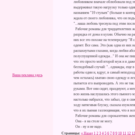
любовником вначале облюбовали под это
выдерживал такую нагрузку только один
названием "19 стульев" (больше в конто
ждала от своего любовника, что он поды
"...наша любовь треснула под этим посл
Рабочие романы для тридцатилетних же
разрядка от дома и кухни. Обычно на р
них все это похоже на телепередачу "Я с
оденет. Все сама. Это (как одна из них
распахнутыми глазами, когда любви абс
полуспущенной одежды..." И она же пише
что это просто мой второй муж и я даже 
бесподобный случай: "...однажды, еще в
работы одни и, вдруг, в самый неподход
Ваша реклама здесь
чем осталась) хватаю свою одежду и лез
пытается его выпроводить. А это не так
руками. Вот они сидят, празднуют, а ме
всю жизнь наслушалась этого пьяного м
настолько набрался, что забыл, где я сиж
ходу натягивая блузку, сказала изумле
что я их пьяная галлюцинация, что я вс
Рабочие романы для сорокалетних женщ
Она - я на столе не могу.
Он - ну и не надо.
Страницы:
« Назад
1
2
3
4
5
6
7
8
9
10
11
12
1