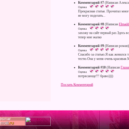
Комментарий #7
(Написан Алекса
Оценка
Прекрасная статья. Прочитал много
не могу поделать...
Комментарий #8
(Написан
Elmadd
Оценка
захожу на сайт первый раз.Здесь 
тепер мне жалко
Комментарий #9
(Написан роман)
Оценка
Спасибо за статью.Я как женился 
тестю.Она у меня очень красивая
Комментарий #10
(Написан
Глаз
Оценка
потрясающе!!! браво))))
Послать Комментарий