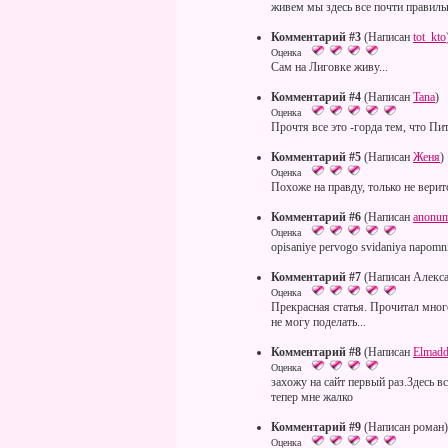
живем мы здесь все почти правильн
Комментарий #3
(Написан
tot_kto
Оценка
Сам на Лиговке живу...
Комментарий #4
(Написан
Tana
)
Оценка
Прочтя все это -горда тем, что Пит
Комментарий #5
(Написан
Женя
)
Оценка
Похоже на правду, только не верит
Комментарий #6
(Написан
anonu
Оценка
opisaniye pervogo svidaniya napomni
Комментарий #7
(Написан Алекса
Оценка
Прекрасная статья. Прочитал много
не могу поделать...
Комментарий #8
(Написан
Elmadd
Оценка
захожу на сайт первый раз.Здесь 
тепер мне жалко
Комментарий #9
(Написан роман)
Оценка