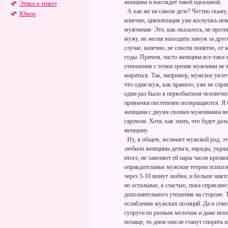
женщина и выглядит такой идеальной.
Этика и этикет
А как же на самом деле? Честно скажу, 
Юмор
конечно, цивилизация уже коснулась не
мужчинам. Это, как оказалось, не проти
мужу, не желая выходить замуж за друг
случае, конечно, не совсем понятно, от 
годы. Причем, часто женщина все-таки 
отношения с точки зрения мужчины не 
мириться. Так, например, мужское увле
что один муж, как правило, уже не спр
один раз было в первобытном человечес
привычки постепенно возвращаются. Я 
женщина с двумя своими мужчинами не 
гаремом. Хотя, как знать, что будет да
женщину.
Ну, в общем, мельчает мужской род, это
любили женщины деньги, наряды, украше
итоге, не заменяет ей пары часов креп
оправдательные мужские теории психоло
через 5-10 минут любви, и больше никто
но остальные, к счастью, пока справля
дополнительного утешения на стороне. Т
ослабления мужских позиций. Да и семе
супруги по разным мелочам и даже непо
почаще, то днем они не станут спорить и