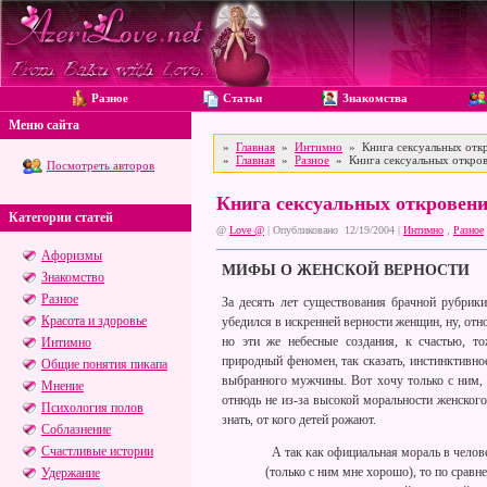
Разное
Статьи
Знакомства
Меню сайта
»
Главная
»
Интимно
» Книга сексуальных откр
»
Главная
»
Разное
» Книга сексуальных откров
Посмотреть авторов
Книга сексуальных откровени
Категории статей
@
Love @
| Опубликовано 12/19/2004 |
Интимно
,
Разное
Афоризмы
МИФЫ О ЖЕНСКОЙ ВЕРНОСТИ
Знакомство
Разное
За десять лет существования брачной рубрики
Красота и здоровье
убедился в искренней верности женщин, ну, отн
но эти же небесные создания, к счастью, т
Интимно
природный феномен, так сказать, инстинктивно
Общие понятия пикапа
выбранного мужчины. Вот хочу только с ним, 
Мнение
отнюдь не из-за высокой моральности женского
Психология полов
знать, от кого детей рожают.
Соблазнение
Счастливые истории
А так как официальная мораль в челов
(только с ним мне хорошо), то по срав
Удержание