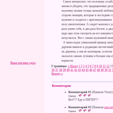
Самое интересное, что половину ослаб
жизни и убедить, что традиционные дес
мужчину можно только женской любовью, 
стороне женщин, которые в последние 
мужчин и сходятся с приглянувшимися 
полу импотентами. А секрет женского у
раза умнее себя, в два раза богаче, в дв
надо при этом смотреть на его внешност
испугаются. Вот с таким мужчиной женщ
А напоследок уникальный пример женско
деревни написал в редакцию несчастный
их деревни, а она не маленькая, и потом
оказался самым лучшим и больше она ему
верности.
Ваша реклама здесь
Страницы:
« Назад
1
2
3
4
5
6
7
8
9
10
11
12
1
36
37
38
39
40
41
42
43
44
45
46
47
48
49
50
51
Вперёд »
Комментарии
Комментарий #1
(Написан Victor)
Оценка
Всё!!!! Еду в ПИТЕР!!!
Комментарий #2
(Написан
sset se
Оценка