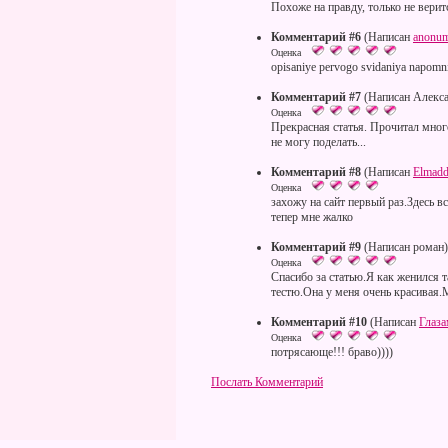
Похоже на правду, только не верит
Комментарий #6
(Написан
anonu
Оценка
opisaniye pervogo svidaniya napomni
Комментарий #7
(Написан Алекса
Оценка
Прекрасная статья. Прочитал много
не могу поделать...
Комментарий #8
(Написан
Elmadd
Оценка
захожу на сайт первый раз.Здесь 
тепер мне жалко
Комментарий #9
(Написан роман)
Оценка
Спасибо за статью.Я как женился 
тестю.Она у меня очень красивая
Комментарий #10
(Написан
Глаз
Оценка
потрясающе!!! браво))))
Послать Комментарий