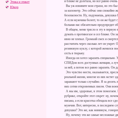
и ближе не долетала, но все равно очень
Этика и этикет
Вы уж извините мои страхи, но это бы
Юмор
за километр. Это сейчас они спокойно ж
безопасности. Ну, подумаешь, девушка 
А если мужчина болеет, то он же будет
больная нас обязательно предупредят об
В общем, меня трясло в эту в первую в
думать о противогазе и сел ближе. Он з
явно не плевал. Громкий смех и смертел
рассчитать через сколько лет он умрет. 
резиновую куклу, с которой женился пос
сесть в тюрьму.
Иногда он хотел заразить специально. Уе
СПИДом всех доступных женщин, а лучш
за ней, а потом все равно заразить. Он 
Это чувство мести, оказывается, пресле
реальной жизни, многие из них мстят зд
заражают только случайно. Я за десять
них сотни откровенных писем. Они воюю
А мы им, здоровые, в этом помогаем. Н
рубрике, откройте этот секрет: ну, поч
письма, а если красотка обещала все сде
мужчин. Вот, интересно, в последнем сл
девушки? Это же, как минимум, гонор
Ну, почему эти же самые несложные дв