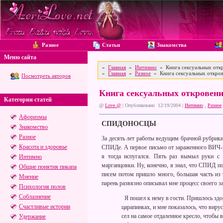
Разное
Статьи
Знакомства
Меню сайта
»
Главная
»
Интимно
» Книга сексуальных откр
»
Главная
»
Разное
» Книга сексуальных откров
Посмотреть авторов
Книга сексуальных откровени
Категории статей
@
Love @
| Опубликовано 12/19/2004 |
Интимно
,
Разное
Афоризмы
СПИДОНОСЦЫ
Знакомство
Разное
За десять лет работы ведущим брачной рубрики 
Красота и здоровье
СПИДе. А первое письмо от зараженного ВИЧ-и
я тогда испугался. Пять раз вымыл руки с
Интимно
марганцовки. Ну, конечно, я знал, что СПИД по 
Общие понятия пикапа
писем потом пришло много, большая часть из
Мнение
парень развязно описывал мне процесс своего за
Психология полов
Соблазнение
Я пошел к нему в гости. Пришлось здор
Счастливые истории
царапинках, и мне показалось, что виру
сел на самое отдаленное кресло, чтобы 
Удержание