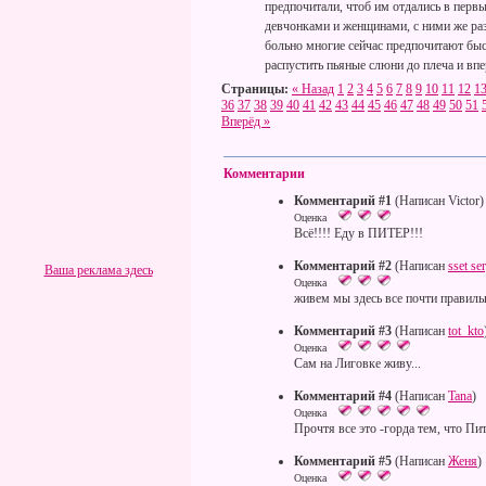
предпочитали, чтоб им отдались в перв
девчонками и женщинами, с ними же раз
больно многие сейчас предпочитают быс
распустить пьяные слюни до плеча и впе
Страницы:
« Назад
1
2
3
4
5
6
7
8
9
10
11
12
1
36
37
38
39
40
41
42
43
44
45
46
47
48
49
50
51
Вперёд »
Комментарии
Комментарий #1
(Написан Victor)
Оценка
Всё!!!! Еду в ПИТЕР!!!
Комментарий #2
(Написан
sset se
Ваша реклама здесь
Оценка
живем мы здесь все почти правильн
Комментарий #3
(Написан
tot_kto
Оценка
Сам на Лиговке живу...
Комментарий #4
(Написан
Tana
)
Оценка
Прочтя все это -горда тем, что Пит
Комментарий #5
(Написан
Женя
)
Оценка